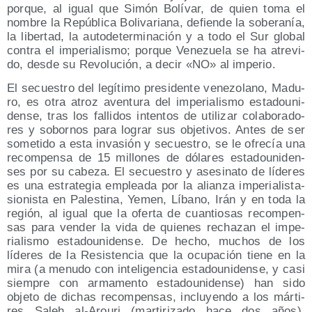
por­que, al igual que Simón Bolí­var, de quien toma el
nom­bre la Repú­bli­ca Boli­va­ria­na, defien­de la sobe­ra­nía,
la liber­tad, la auto­de­ter­mi­na­ción y a todo el Sur glo­bal
con­tra el impe­ria­lis­mo; por­que Vene­zue­la se ha atre­vi­
do, des­de su Revo­lu­ción, a decir «NO» al imperio.
El secues­tro del legí­ti­mo pre­si­den­te vene­zo­lano, Madu­
ro, es otra atroz aven­tu­ra del impe­ria­lis­mo esta­dou­ni­
den­se, tras los falli­dos inten­tos de uti­li­zar cola­bo­ra­do­
res y sobor­nos para lograr sus obje­ti­vos. Antes de ser
some­ti­do a esta inva­sión y secues­tro, se le ofre­cía una
recom­pen­sa de 15 millo­nes de dóla­res esta­dou­ni­den­
ses por su cabe­za. El secues­tro y ase­si­na­to de líde­res
es una estra­te­gia emplea­da por la alian­za impe­ria­lis­ta-
sio­nis­ta en Pales­ti­na, Yemen, Líbano, Irán y en toda la
región, al igual que la ofer­ta de cuan­tio­sas recom­pen­
sas para ven­der la vida de quie­nes recha­zan el impe­
ria­lis­mo esta­dou­ni­den­se. De hecho, muchos de los
líde­res de la Resis­ten­cia que la ocu­pa­ción tie­ne en la
mira (a menu­do con inte­li­gen­cia esta­dou­ni­den­se, y casi
siem­pre con arma­men­to esta­dou­ni­den­se) han sido
obje­to de dichas recom­pen­sas, inclu­yen­do a los már­ti­
res Saleh al-Arou­ri (mar­ti­ri­za­do hace dos años),