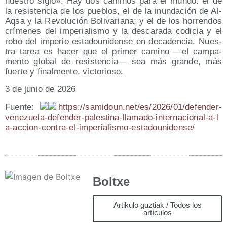
nues­tro siglo». Hay dos cami­nos para el mun­do: el de
la resis­ten­cia de los pue­blos, el de la inun­da­ción de Al-
Aqsa y la Revo­lu­ción Boli­va­ria­na; y el de los horren­dos
crí­me­nes del impe­ria­lis­mo y la des­ca­ra­da codi­cia y el
robo del impe­rio esta­dou­ni­den­se en deca­den­cia. Nues­
tra tarea es hacer que el pri­mer camino —el cam­pa­
men­to glo­bal de resis­ten­cia— sea más gran­de, más
fuer­te y final­men­te, victorioso.
3 de junio de 2026
Fuen­te:
https://​sami​doun​.net/​e​s​/​2​0​2​6​/​0​1​/​d​e​f​e​n​d​e​r​-​
v​e​n​e​z​u​e​l​a​-​d​e​f​e​n​d​e​r​-​p​a​l​e​s​t​i​n​a​-​l​l​a​m​a​d​o​-​i​n​t​e​r​n​a​c​i​o​n​a​l​-​a​-​l​
a​-​a​c​c​i​o​n​-​c​o​n​t​r​a​-​e​l​-​i​m​p​e​r​i​a​l​i​s​m​o​-​e​s​t​a​d​o​u​n​i​d​e​n​se/
Boltxe
Artikulo guztiak / Todos los
artículos