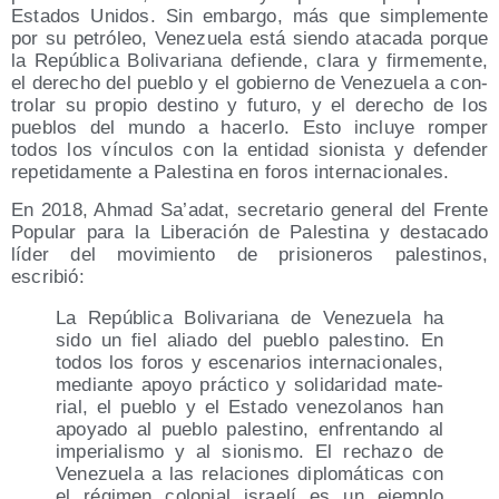
Esta­dos Uni­dos. Sin embar­go, más que sim­ple­men­te
por su petró­leo, Vene­zue­la está sien­do ata­ca­da por­que
la Repú­bli­ca Boli­va­ria­na defien­de, cla­ra y fir­me­men­te,
el dere­cho del pue­blo y el gobierno de Vene­zue­la a con­
tro­lar su pro­pio des­tino y futu­ro, y el dere­cho de los
pue­blos del mun­do a hacer­lo. Esto inclu­ye rom­per
todos los víncu­los con la enti­dad sio­nis­ta y defen­der
repe­ti­da­men­te a Pales­ti­na en foros internacionales.
En 2018, Ahmad Sa’adat, secre­ta­rio gene­ral del Fren­te
Popu­lar para la Libe­ra­ción de Pales­ti­na y des­ta­ca­do
líder del movi­mien­to de pri­sio­ne­ros pales­ti­nos,
escribió:
La Repú­bli­ca Boli­va­ria­na de Vene­zue­la ha
sido un fiel alia­do del pue­blo pales­tino. En
todos los foros y esce­na­rios inter­na­cio­na­les,
median­te apo­yo prác­ti­co y soli­da­ri­dad mate­
rial, el pue­blo y el Esta­do vene­zo­la­nos han
apo­ya­do al pue­blo pales­tino, enfren­tan­do al
impe­ria­lis­mo y al sio­nis­mo. El recha­zo de
Vene­zue­la a las rela­cio­nes diplo­má­ti­cas con
el régi­men colo­nial israe­lí es un ejem­plo