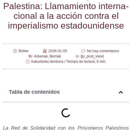
Pales­ti­na: Lla­ma­mien­to inter­na­
cio­nal a la acción con­tra el
impe­ria­lis­mo estadounidense
Boltxe
2026-01-05
No hay comentarios
Azkenak
,
Berriak
[jp_post_view]
Irakurtzeko denbora / Tiempo de lectura: 6 min.
Tabla de contenidos
La Red de Soli­da­ri­dad con los Pri­sio­ne­ros Pales­ti­nos