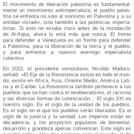
El movi­mien­to de libe­ra­ción pales­ti­na es fun­da­men­tal­
men­te un movi­mien­to anti­im­pe­ria­lis­ta; el pue­blo pales­
tino se enfren­ta no solo al sio­nis­mo en Pales­ti­na y a su
enti­dad «Israel», sino tam­bién a las poten­cias impe­ria­
lis­tas. Si esto no esta­ba cla­ro antes de la inun­da­ción
de Al-Aqsa, aho­ra lo está más que nun­ca. El fren­te
para defen­der a Vene­zue­la es un fren­te para defen­der
a Pales­ti­na, para la libe­ra­ción de la tie­rra y el pue­blo,
y para enfren­tar a nues­tro enemi­go impe­ria­lis­ta
colectivo.
En 2022, el pre­si­den­te vene­zo­lano, Nico­lás Madu­ro,
seña­ló: «El Eje de la Resis­ten­cia exis­te en todo el mun­
do; exis­te en Áfri­ca, Asia, Orien­te Medio, Amé­ri­ca Lati­
na y el Cari­be. La Resis­ten­cia tam­bién per­te­ne­ce a los
pue­blos que luchan con­tra el neo­li­be­ra­lis­mo, el racis­mo
y las diver­sas for­mas de colo­ni­za­ción… El siglo XXI es
nues­tro siglo. Es el siglo de la uni­dad de los pue­blos.
Es el siglo en el que los pue­blos serán libe­ra­dos. Es el
siglo de la jus­ti­cia y la ver­dad. Los impe­rios están en
deca­den­cia, y los pro­yec­tos popu­la­res de bien­es­tar,
desa­rro­llo y gran­de­za ape­nas comien­zan. Este siglo es