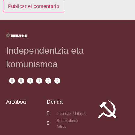
Independentzia eta
komunismoa
Artxiboa
Denda
Liburuak / Libros
Bestelakoak
/otros