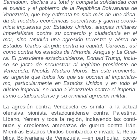
Sami­doun, decla­ra su total y com­ple­ta soli­da­ri­dad con
el pue­blo y el gobierno de la Repú­bli­ca Boli­va­ria­na de
Vene­zue­la, que hoy enfren­ta no solo más de una déca­
da de medi­das eco­nó­mi­cas coer­ci­ti­vas y gue­rra eco­nó­
mi­ca impues­tas por Esta­dos Uni­dos, ata­ques mili­ta­res
impe­ria­lis­tas con­tra su comer­cio y ciu­da­da­nía en el
mar, sino tam­bién una agre­sión terres­tre y aérea de
Esta­dos Uni­dos diri­gi­da con­tra la capi­tal, Cara­cas, así
como con­tra los esta­dos de Miran­da, Ara­gua y La Guai­
ra. El pre­si­den­te esta­dou­ni­den­se, Donald Trump, inclu­
so se jac­ta de secues­trar al legí­ti­mo pre­si­den­te de
Vene­zue­la, Nico­lás Madu­ro Moros. En este momen­to,
es urgen­te que todos los que se opo­nen al impe­ria­lis­
mo, par­ti­cu­lar­men­te en Esta­dos Uni­dos y en todo el
núcleo impe­rial, se unan a Vene­zue­la con­tra el impe­ria­
lis­mo esta­dou­ni­den­se y su cri­mi­nal agre­sión militar.
La agre­sión con­tra Vene­zue­la es simi­lar a la actual
ofen­si­va sio­nis­ta esta­dou­ni­den­se con­tra Pales­ti­na,
Líbano, Yemen y toda la región, inclu­yen­do las con­ti­
nuas y cre­cien­tes ame­na­zas de gue­rra con­tra Irán.
Mien­tras Esta­dos Uni­dos bom­bar­dea e inva­de la Repú­
bli­ca Boli­va­ria­na de Vene­zue­la —en par­ti­cu­lar, pocos