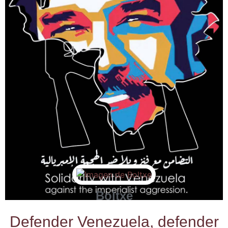
Boltxe
Defen­der Vene­zue­la, defen­der