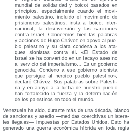
mun­dial de soli­da­ri­dad y boi­cot basa­dos en
prin­ci­pios, espe­cial­men­te cuan­do el movi­
mien­to pales­tino, inclui­do el movi­mien­to de
pri­sio­ne­ros pales­ti­nos, ins­ta al boi­cot inter­
na­cio­nal, la des­in­ver­sión y las san­cio­nes
con­tra Israel. Cono­ce­mos bien las pala­bras
y accio­nes de Hugo Chá­vez en apo­yo al pue­
blo pales­tino y su cla­ra con­de­na a los ata­
ques sio­nis­tas con­tra él. «El Esta­do de
Israel se ha con­ver­ti­do en un laca­yo ase­sino
al ser­vi­cio del impe­ria­lis­mo… Es un gobierno
geno­ci­da. Con­deno a ese gobierno sio­nis­ta
que per­si­gue al heroi­co pue­blo pales­tino»,
decla­ró Chá­vez. Sus pala­bras sobre Pales­ti­
na y en apo­yo a la lucha de nues­tro pue­blo
han for­ta­le­ci­do la fuer­za y la deter­mi­na­ción
de los pales­ti­nos en todo el mundo.
Vene­zue­la ha sido, duran­te más de una déca­da, blan­co
de san­cio­nes y ase­dio —medi­das coer­ci­ti­vas uni­la­te­ra­
les ile­ga­les— impues­tas por Esta­dos Uni­dos. Esto ha
gene­ra­do una gue­rra eco­nó­mi­ca híbri­da en toda regla