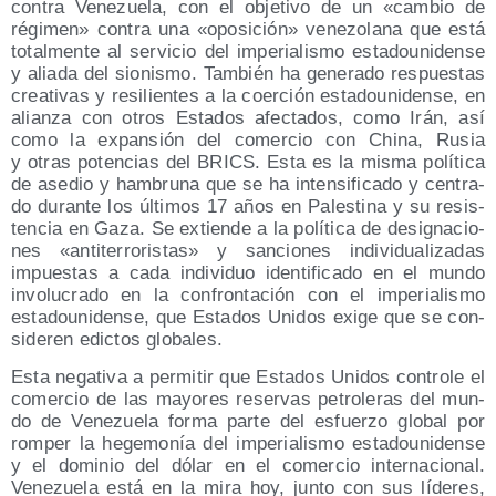
con­tra Vene­zue­la, con el obje­ti­vo de un «cam­bio de
régi­men» con­tra una «opo­si­ción» vene­zo­la­na que está
total­men­te al ser­vi­cio del impe­ria­lis­mo esta­dou­ni­den­se
y alia­da del sio­nis­mo. Tam­bién ha gene­ra­do res­pues­tas
crea­ti­vas y resi­lien­tes a la coer­ción esta­dou­ni­den­se, en
alian­za con otros Esta­dos afec­ta­dos, como Irán, así
como la expan­sión del comer­cio con Chi­na, Rusia
y otras poten­cias del BRICS. Esta es la mis­ma polí­ti­ca
de ase­dio y ham­bru­na que se ha inten­si­fi­ca­do y cen­tra­
do duran­te los últi­mos 17 años en Pales­ti­na y su resis­
ten­cia en Gaza. Se extien­de a la polí­ti­ca de desig­na­cio­
nes «anti­te­rro­ris­tas» y san­cio­nes indi­vi­dua­li­za­das
impues­tas a cada indi­vi­duo iden­ti­fi­ca­do en el mun­do
invo­lu­cra­do en la con­fron­ta­ción con el impe­ria­lis­mo
esta­dou­ni­den­se, que Esta­dos Uni­dos exi­ge que se con­
si­de­ren edic­tos globales.
Esta nega­ti­va a per­mi­tir que Esta­dos Uni­dos con­tro­le el
comer­cio de las mayo­res reser­vas petro­le­ras del mun­
do de Vene­zue­la for­ma par­te del esfuer­zo glo­bal por
rom­per la hege­mo­nía del impe­ria­lis­mo esta­dou­ni­den­se
y el domi­nio del dólar en el comer­cio inter­na­cio­nal.
Vene­zue­la está en la mira hoy, jun­to con sus líde­res,