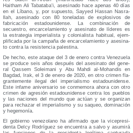
Haitham Ali Tabataba’i, ase­si­na­do hace ape­nas 40 días
en el Líbano, y, por supues­to, Say­yed Has­san Nas­ra­
llah, ase­si­na­do con 80 tone­la­das de explo­si­vos de
fabri­ca­ción esta­dou­ni­den­se. La com­bi­na­ción de
secues­tro, encar­ce­la­mien­to y ase­si­na­to de líde­res es
la estra­te­gia impe­ria­lis­ta y colo­nia­lis­ta habi­tual, ejem­
pli­fi­ca­da por la cam­pa­ña de encar­ce­la­mien­to y ase­si­na­
to con­tra la resis­ten­cia palestina.
De hecho, este ata­que del 3 de enero con­tra Vene­zue­la
se pro­du­ce seis años des­pués del ase­si­na­to del gene­
ral Qas­sem Solei­ma­ni y Abu Mah­di al-Mohan­dis en
Bag­dad, Irak, el 3 de enero de 2020, en otro cri­men fla­
gran­te­men­te ile­gal del impe­ria­lis­mo esta­dou­ni­den­se.
Este infa­me ani­ver­sa­rio se con­me­mo­ra aho­ra con otro
cri­men de agre­sión esta­dou­ni­den­se con­tra los pue­blos
y las nacio­nes del mun­do que actúan y se orga­ni­zan
para recha­zar el impe­ria­lis­mo y su saqueo, domi­na­ción
y hegemonía.
El gobierno vene­zo­lano ha afir­ma­do que la vice­pre­si­
den­ta Delcy Rodrí­guez se encuen­tra a sal­vo y asu­mi­rá
las fun­cio­nes de la pre­si­den­ta legí­ti­ma cap­tu­ra­da