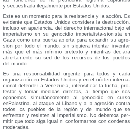
y secues­tra­da ile­gal­men­te por Esta­dos Unidos.
Este es un momen­to para la resis­ten­cia y la acción. Es
evi­den­te que Esta­dos Uni­dos con­si­de­ra la des­truc­ción,
inclu­so en apa­rien­cia, del dere­cho inter­na­cio­nal bajo el
impe­ria­lis­mo en su geno­ci­dio impe­ria­lis­ta-sio­nis­ta en
Gaza como una puer­ta abier­ta para expan­dir su agre­
sión por todo el mun­do, sin siquie­ra inten­tar inven­tar
más que el más míni­mo pre­tex­to y mien­tras decla­ra
abier­ta­men­te su sed de los recur­sos de los pue­blos
del mundo.
Es una res­pon­sa­bi­li­dad urgen­te para todos y cada
orga­ni­za­ción en Esta­dos Uni­dos y en el núcleo inter­na­
cio­nal defen­der a Vene­zue­la, inten­si­fi­car la lucha, pro­
tes­tar y tomar medi­das direc­tas, al tiem­po que nos
opo­ne­mos simul­tá­nea­men­te al geno­ci­dio en cur­so
enPa­les­ti­na, al ata­que al Líbano y a la agre­sión con­tra
todos los pue­blos de la región y del mun­do que se
enfren­tan y resis­ten al impe­ria­lis­mo. No debe­mos per­
mi­tir que todo siga igual ni con­for­mar­nos con con­de­nas
moderadas.