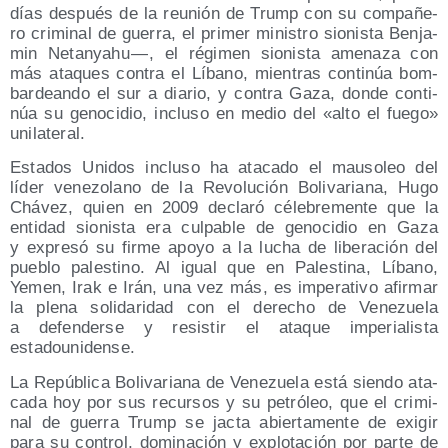
días des­pués de la reu­nión de Trump con su com­pa­ñe­
ro cri­mi­nal de gue­rra, el pri­mer minis­tro sio­nis­ta Ben­ja­
min Netan­yahu — , el régi­men sio­nis­ta ame­na­za con
más ata­ques con­tra el Líbano, mien­tras con­ti­núa bom­
bar­dean­do el sur a dia­rio, y con­tra Gaza, don­de con­ti­
núa su geno­ci­dio, inclu­so en medio del «alto el fue­go»
unilateral.
Esta­dos Uni­dos inclu­so ha ata­ca­do el mau­so­leo del
líder vene­zo­lano de la Revo­lu­ción Boli­va­ria­na, Hugo
Chá­vez, quien en 2009 decla­ró céle­bre­men­te que la
enti­dad sio­nis­ta era cul­pa­ble de geno­ci­dio en Gaza
y expre­só su fir­me apo­yo a la lucha de libe­ra­ción del
pue­blo pales­tino. Al igual que en Pales­ti­na, Líbano,
Yemen, Irak e Irán, una vez más, es impe­ra­ti­vo afir­mar
la ple­na soli­da­ri­dad con el dere­cho de Vene­zue­la
a defen­der­se y resis­tir el ata­que impe­ria­lis­ta
estadounidense.
La Repú­bli­ca Boli­va­ria­na de Vene­zue­la está sien­do ata­
ca­da hoy por sus recur­sos y su petró­leo, que el cri­mi­
nal de gue­rra Trump se jac­ta abier­ta­men­te de exi­gir
para su con­trol, domi­na­ción y explo­ta­ción por par­te de