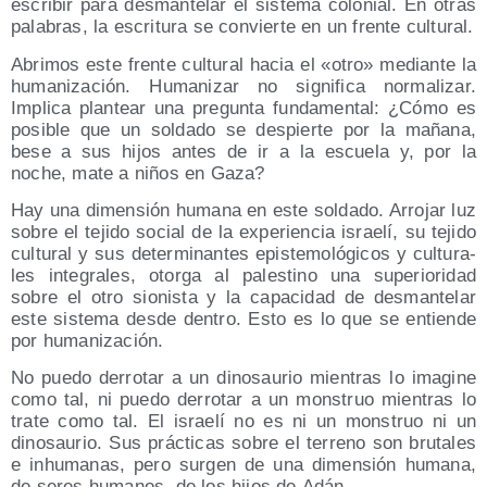
escri­bir para des­man­te­lar el sis­te­ma colo­nial. En otras
pala­bras, la escri­tu­ra se con­vier­te en un fren­te cultural.
Abri­mos este fren­te cul­tu­ral hacia el «otro» median­te la
huma­ni­za­ción. Huma­ni­zar no sig­ni­fi­ca nor­ma­li­zar.
Impli­ca plan­tear una pre­gun­ta fun­da­men­tal: ¿Cómo es
posi­ble que un sol­da­do se des­pier­te por la maña­na,
bese a sus hijos antes de ir a la escue­la y, por la
noche, mate a niños en Gaza?
Hay una dimen­sión huma­na en este sol­da­do. Arro­jar luz
sobre el teji­do social de la expe­rien­cia israe­lí, su teji­do
cul­tu­ral y sus deter­mi­nan­tes epis­te­mo­ló­gi­cos y cul­tu­ra­
les inte­gra­les, otor­ga al pales­tino una supe­rio­ri­dad
sobre el otro sio­nis­ta y la capa­ci­dad de des­man­te­lar
este sis­te­ma des­de den­tro. Esto es lo que se entien­de
por humanización.
No pue­do derro­tar a un dino­sau­rio mien­tras lo ima­gi­ne
como tal, ni pue­do derro­tar a un mons­truo mien­tras lo
tra­te como tal. El israe­lí no es ni un mons­truo ni un
dino­sau­rio. Sus prác­ti­cas sobre el terreno son bru­ta­les
e inhu­ma­nas, pero sur­gen de una dimen­sión huma­na,
de seres huma­nos, de los hijos de Adán.