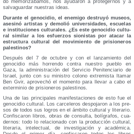
do memo­ri­zá­ba­mos, nos ayu­da­ron a pro­te­ger­nos y a
sal­va­guar­dar nues­tras ideas.
Duran­te el geno­ci­dio, el enemi­go des­tru­yó museos,
ase­si­nó artis­tas y demo­lió uni­ver­si­da­des, escue­las
e ins­ti­tu­cio­nes cul­tu­ra­les. ¿Es este geno­ci­dio cul­tu­
ral simi­lar a los esfuer­zos sio­nis­tas por ata­car la
estruc­tu­ra cul­tu­ral del movi­mien­to de pri­sio­ne­ros
palestinos?
Des­pués del 7 de octu­bre y con el lan­za­mien­to del
geno­ci­dio más horren­do con­tra nues­tro pue­blo en
Gaza, la admi­nis­tra­ción del Ser­vi­cio Peni­ten­cia­rio de
Israel, jun­to con su minis­tro colono extre­mis­ta Ita­mar
Ben Gvir, apro­ve­chó el momen­to para lle­var a cabo el
exter­mi­nio de pri­sio­ne­ros palestinos.
Una de las prin­ci­pa­les mani­fes­ta­cio­nes de esto fue el
geno­ci­dio cul­tu­ral. Los car­ce­le­ros des­po­ja­ron a los pre­
sos de todos sus logros en el ámbi­to cul­tu­ral y lite­ra­rio.
Con­fis­ca­ron libros, obras de con­sul­ta, bolí­gra­fos, cua­
der­nos: todo lo rela­cio­na­do con la pro­duc­ción cul­tu­ral,
lite­ra­ria, inte­lec­tual, de inves­ti­ga­ción y aca­dé­mi­ca.
Des­de el pri­mer día, con­fis­ca­ron todos los libros