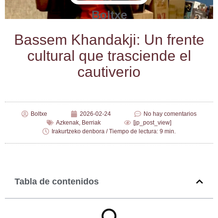
Boltxe
Bas­sem Khan­dak­ji: Un fren­te
cul­tu­ral que tras­cien­de el
cautiverio
Boltxe
2026-02-24
No hay comentarios
Azkenak
,
Berriak
[jp_post_view]
Irakurtzeko denbora / Tiempo de lectura: 9 min.
Tabla de contenidos