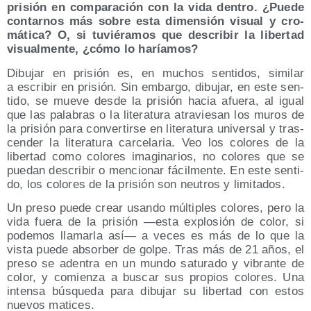
pri­sión en com­pa­ra­ción con la vida den­tro. ¿Pue­de
con­tar­nos más sobre esta dimen­sión visual y cro­
má­ti­ca? O, si tuvié­ra­mos que des­cri­bir la liber­tad
visual­men­te, ¿cómo lo haríamos?
Dibu­jar en pri­sión es, en muchos sen­ti­dos, simi­lar
a escri­bir en pri­sión. Sin embar­go, dibu­jar, en este sen­
ti­do, se mue­ve des­de la pri­sión hacia afue­ra, al igual
que las pala­bras o la lite­ra­tu­ra atra­vie­san los muros de
la pri­sión para con­ver­tir­se en lite­ra­tu­ra uni­ver­sal y tras­
cen­der la lite­ra­tu­ra car­ce­la­ria. Veo los colo­res de la
liber­tad como colo­res ima­gi­na­rios, no colo­res que se
pue­dan des­cri­bir o men­cio­nar fácil­men­te. En este sen­ti­
do, los colo­res de la pri­sión son neu­tros y limitados.
Un pre­so pue­de crear usan­do múl­ti­ples colo­res, pero la
vida fue­ra de la pri­sión —esta explo­sión de color, si
pode­mos lla­mar­la así— a veces es más de lo que la
vis­ta pue­de absor­ber de gol­pe. Tras más de 21 años, el
pre­so se aden­tra en un mun­do satu­ra­do y vibran­te de
color, y comien­za a bus­car sus pro­pios colo­res. Una
inten­sa bús­que­da para dibu­jar su liber­tad con estos
nue­vos matices.