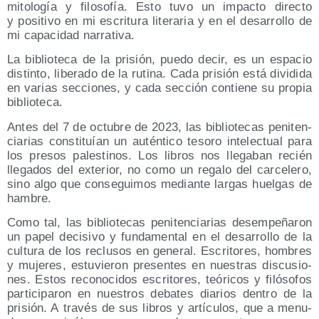
mito­lo­gía y filo­so­fía. Esto tuvo un impac­to direc­to
y posi­ti­vo en mi escri­tu­ra lite­ra­ria y en el desa­rro­llo de
mi capa­ci­dad narrativa.
La biblio­te­ca de la pri­sión, pue­do decir, es un espa­cio
dis­tin­to, libe­ra­do de la ruti­na. Cada pri­sión está divi­di­da
en varias sec­cio­nes, y cada sec­ción con­tie­ne su pro­pia
biblioteca.
Antes del 7 de octu­bre de 2023, las biblio­te­cas peni­ten­
cia­rias cons­ti­tuían un autén­ti­co teso­ro inte­lec­tual para
los pre­sos pales­ti­nos. Los libros nos lle­ga­ban recién
lle­ga­dos del exte­rior, no como un rega­lo del car­ce­le­ro,
sino algo que con­se­gui­mos median­te lar­gas huel­gas de
hambre.
Como tal, las biblio­te­cas peni­ten­cia­rias desem­pe­ña­ron
un papel deci­si­vo y fun­da­men­tal en el desa­rro­llo de la
cul­tu­ra de los reclu­sos en gene­ral. Escri­to­res, hom­bres
y muje­res, estu­vie­ron pre­sen­tes en nues­tras dis­cu­sio­
nes. Estos reco­no­ci­dos escri­to­res, teó­ri­cos y filó­so­fos
par­ti­ci­pa­ron en nues­tros deba­tes dia­rios den­tro de la
pri­sión. A tra­vés de sus libros y artícu­los, que a menu­