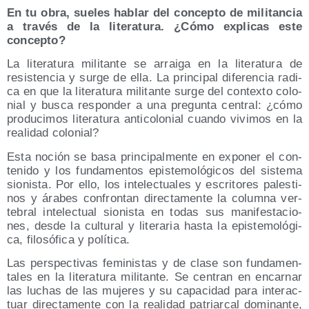
En tu obra, sue­les hablar del con­cep­to de mili­tan­cia
a tra­vés de la lite­ra­tu­ra. ¿Cómo expli­cas este
concepto?
La lite­ra­tu­ra mili­tan­te se arrai­ga en la lite­ra­tu­ra de
resis­ten­cia y sur­ge de ella. La prin­ci­pal dife­ren­cia radi­
ca en que la lite­ra­tu­ra mili­tan­te sur­ge del con­tex­to colo­
nial y bus­ca res­pon­der a una pre­gun­ta cen­tral: ¿cómo
pro­du­ci­mos lite­ra­tu­ra anti­co­lo­nial cuan­do vivi­mos en la
reali­dad colonial?
Esta noción se basa prin­ci­pal­men­te en expo­ner el con­
te­ni­do y los fun­da­men­tos epis­te­mo­ló­gi­cos del sis­te­ma
sio­nis­ta. Por ello, los inte­lec­tua­les y escri­to­res pales­ti­
nos y ára­bes con­fron­tan direc­ta­men­te la colum­na ver­
te­bral inte­lec­tual sio­nis­ta en todas sus mani­fes­ta­cio­
nes, des­de la cul­tu­ral y lite­ra­ria has­ta la epis­te­mo­ló­gi­
ca, filo­só­fi­ca y política.
Las pers­pec­ti­vas femi­nis­tas y de cla­se son fun­da­men­
ta­les en la lite­ra­tu­ra mili­tan­te. Se cen­tran en encar­nar
las luchas de las muje­res y su capa­ci­dad para inter­ac­
tuar direc­ta­men­te con la reali­dad patriar­cal domi­nan­te,