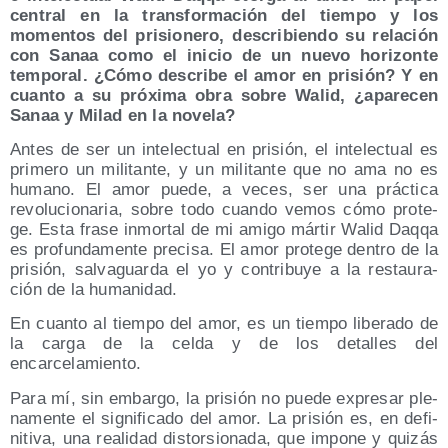
cen­tral en la trans­for­ma­ción del tiem­po y los
momen­tos del pri­sio­ne­ro, des­cri­bien­do su rela­ción
con Sanaa como el ini­cio de un nue­vo hori­zon­te
tem­po­ral. ¿Cómo des­cri­be el amor en pri­sión? Y en
cuan­to a su pró­xi­ma obra sobre Walid, ¿apa­re­cen
Sanaa y Milad en la novela?
Antes de ser un inte­lec­tual en pri­sión, el inte­lec­tual es
pri­me­ro un mili­tan­te, y un mili­tan­te que no ama no es
humano. El amor pue­de, a veces, ser una prác­ti­ca
revo­lu­cio­na­ria, sobre todo cuan­do vemos cómo pro­te­
ge. Esta fra­se inmor­tal de mi ami­go már­tir Walid Daq­qa
es pro­fun­da­men­te pre­ci­sa. El amor pro­te­ge den­tro de la
pri­sión, sal­va­guar­da el yo y con­tri­bu­ye a la res­tau­ra­
ción de la humanidad.
En cuan­to al tiem­po del amor, es un tiem­po libe­ra­do de
la car­ga de la cel­da y de los deta­lles del
encarcelamiento.
Para mí, sin embar­go, la pri­sión no pue­de expre­sar ple­
na­men­te el sig­ni­fi­ca­do del amor. La pri­sión es, en defi­
ni­ti­va, una reali­dad dis­tor­sio­na­da, que impo­ne y qui­zás