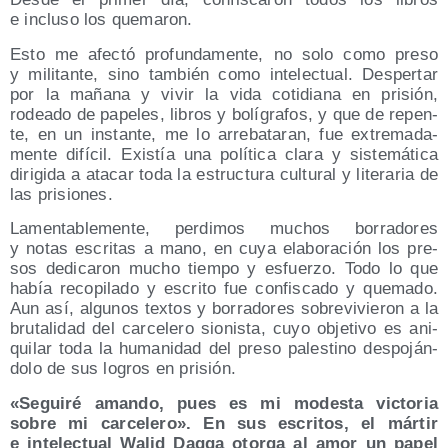
e inclu­so los quemaron.
Esto me afec­tó pro­fun­da­men­te, no solo como pre­so
y mili­tan­te, sino tam­bién como inte­lec­tual. Des­per­tar
por la maña­na y vivir la vida coti­dia­na en pri­sión,
rodea­do de pape­les, libros y bolí­gra­fos, y que de repen­
te, en un ins­tan­te, me lo arre­ba­ta­ran, fue extre­ma­da­
men­te difí­cil. Exis­tía una polí­ti­ca cla­ra y sis­te­má­ti­ca
diri­gi­da a ata­car toda la estruc­tu­ra cul­tu­ral y lite­ra­ria de
las prisiones.
Lamen­ta­ble­men­te, per­di­mos muchos borra­do­res
y notas escri­tas a mano, en cuya ela­bo­ra­ción los pre­
sos dedi­ca­ron mucho tiem­po y esfuer­zo. Todo lo que
había reco­pi­la­do y escri­to fue con­fis­ca­do y que­ma­do.
Aun así, algu­nos tex­tos y borra­do­res sobre­vi­vie­ron a la
bru­ta­li­dad del car­ce­le­ro sio­nis­ta, cuyo obje­ti­vo es ani­
qui­lar toda la huma­ni­dad del pre­so pales­tino des­po­ján­
do­lo de sus logros en prisión.
«Segui­ré aman­do, pues es mi modes­ta vic­to­ria
sobre mi car­ce­le­ro». En sus escri­tos, el már­tir
e inte­lec­tual Walid Daq­qa otor­ga al amor un papel