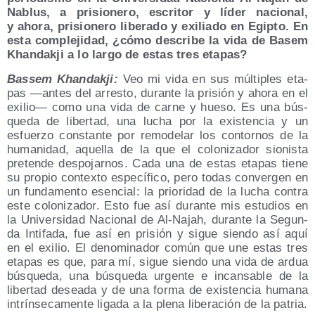
Nablus, a pri­sio­ne­ro, escri­tor y líder nacio­nal,
y aho­ra, pri­sio­ne­ro libe­ra­do y exi­lia­do en Egip­to. En
esta com­ple­ji­dad, ¿cómo des­cri­be la vida de Basem
Khan­dak­ji a lo lar­go de estas tres etapas?
Bas­sem Khan­dak­ji:
Veo mi vida en sus múl­ti­ples eta­
pas —antes del arres­to, duran­te la pri­sión y aho­ra en el
exi­lio— como una vida de car­ne y hue­so. Es una bús­
que­da de liber­tad, una lucha por la exis­ten­cia y un
esfuer­zo cons­tan­te por remo­de­lar los con­tor­nos de la
huma­ni­dad, aque­lla de la que el colo­ni­za­dor sio­nis­ta
pre­ten­de des­po­jar­nos. Cada una de estas eta­pas tie­ne
su pro­pio con­tex­to espe­cí­fi­co, pero todas con­ver­gen en
un fun­da­men­to esen­cial: la prio­ri­dad de la lucha con­tra
este colo­ni­za­dor. Esto fue así duran­te mis estu­dios en
la Uni­ver­si­dad Nacio­nal de Al-Najah, duran­te la Segun­
da Inti­fa­da, fue así en pri­sión y sigue sien­do así aquí
en el exi­lio. El deno­mi­na­dor común que une estas tres
eta­pas es que, para mí, sigue sien­do una vida de ardua
bús­que­da, una bús­que­da urgen­te e incan­sa­ble de la
liber­tad desea­da y de una for­ma de exis­ten­cia huma­na
intrín­se­ca­men­te liga­da a la ple­na libe­ra­ción de la patria.