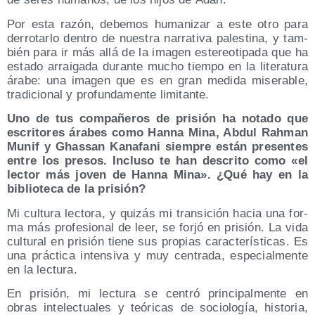
Por esta razón, debe­mos huma­ni­zar a este otro para
derro­tar­lo den­tro de nues­tra narra­ti­va pales­ti­na, y tam­
bién para ir más allá de la ima­gen este­reo­ti­pa­da que ha
esta­do arrai­ga­da duran­te mucho tiem­po en la lite­ra­tu­ra
ára­be: una ima­gen que es en gran medi­da mise­ra­ble,
tra­di­cio­nal y pro­fun­da­men­te limitante.
Uno de tus com­pa­ñe­ros de pri­sión ha nota­do que
escri­to­res ára­bes como Han­na Mina, Abdul Rah­man
Munif y Ghas­san Kana­fa­ni siem­pre están pre­sen­tes
entre los pre­sos. Inclu­so te han des­cri­to como «el
lec­tor más joven de Han­na Mina». ¿Qué hay en la
biblio­te­ca de la prisión?
Mi cul­tu­ra lec­to­ra, y qui­zás mi tran­si­ción hacia una for­
ma más pro­fe­sio­nal de leer, se for­jó en pri­sión. La vida
cul­tu­ral en pri­sión tie­ne sus pro­pias carac­te­rís­ti­cas. Es
una prác­ti­ca inten­si­va y muy cen­tra­da, espe­cial­men­te
en la lectura.
En pri­sión, mi lec­tu­ra se cen­tró prin­ci­pal­men­te en
obras inte­lec­tua­les y teó­ri­cas de socio­lo­gía, his­to­ria,