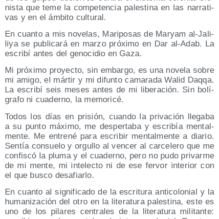
nis­ta que teme la com­pe­ten­cia pales­ti­na en las narra­ti­
vas y en el ámbi­to cultural.
En cuan­to a mis nove­las, Mari­po­sas de Mar­yam al-Jali­
li­ya se publi­ca­rá en mar­zo pró­xi­mo en Dar al-Adab. La
escri­bí antes del geno­ci­dio en Gaza.
Mi pró­xi­mo pro­yec­to, sin embar­go, es una nove­la sobre
mi ami­go, el már­tir y mi difun­to cama­ra­da Walid Daq­qa.
La escri­bí seis meses antes de mi libe­ra­ción. Sin bolí­
gra­fo ni cua­derno, la memoricé.
Todos los días en pri­sión, cuan­do la pri­va­ción lle­ga­ba
a su pun­to máxi­mo, me des­per­ta­ba y escri­bía men­tal­
men­te. Me entre­né para escri­bir men­tal­men­te a dia­rio.
Sen­tía con­sue­lo y orgu­llo al ven­cer al car­ce­le­ro que me
con­fis­có la plu­ma y el cua­derno, pero no pudo pri­var­me
de mi men­te, mi inte­lec­to ni de ese fer­vor inte­rior con
el que bus­co desafiarlo.
En cuan­to al sig­ni­fi­ca­do de la escri­tu­ra anti­co­lo­nial y la
huma­ni­za­ción del otro en la lite­ra­tu­ra pales­ti­na, este es
uno de los pila­res cen­tra­les de la lite­ra­tu­ra mili­tan­te: