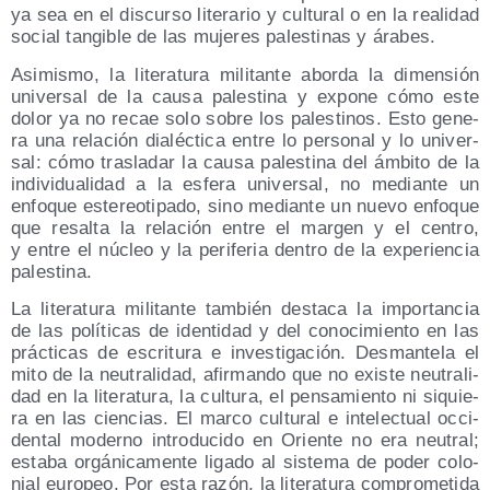
ya sea en el dis­cur­so lite­ra­rio y cul­tu­ral o en la reali­dad
social tan­gi­ble de las muje­res pales­ti­nas y árabes.
Asi­mis­mo, la lite­ra­tu­ra mili­tan­te abor­da la dimen­sión
uni­ver­sal de la cau­sa pales­ti­na y expo­ne cómo este
dolor ya no recae solo sobre los pales­ti­nos. Esto gene­
ra una rela­ción dia­léc­ti­ca entre lo per­so­nal y lo uni­ver­
sal: cómo tras­la­dar la cau­sa pales­ti­na del ámbi­to de la
indi­vi­dua­li­dad a la esfe­ra uni­ver­sal, no median­te un
enfo­que este­reo­ti­pa­do, sino median­te un nue­vo enfo­que
que resal­ta la rela­ción entre el mar­gen y el cen­tro,
y entre el núcleo y la peri­fe­ria den­tro de la expe­rien­cia
palestina.
La lite­ra­tu­ra mili­tan­te tam­bién des­ta­ca la impor­tan­cia
de las polí­ti­cas de iden­ti­dad y del cono­ci­mien­to en las
prác­ti­cas de escri­tu­ra e inves­ti­ga­ción. Des­man­te­la el
mito de la neu­tra­li­dad, afir­man­do que no exis­te neu­tra­li­
dad en la lite­ra­tu­ra, la cul­tu­ra, el pen­sa­mien­to ni siquie­
ra en las cien­cias. El mar­co cul­tu­ral e inte­lec­tual occi­
den­tal moderno intro­du­ci­do en Orien­te no era neu­tral;
esta­ba orgá­ni­ca­men­te liga­do al sis­te­ma de poder colo­
nial euro­peo. Por esta razón, la lite­ra­tu­ra com­pro­me­ti­da