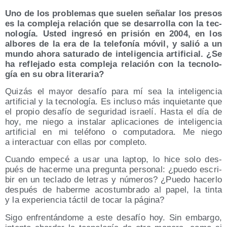
Uno de los pro­ble­mas que sue­len seña­lar los pre­sos
es la com­ple­ja rela­ción que se desa­rro­lla con la tec­
no­lo­gía. Usted ingre­só en pri­sión en 2004, en los
albo­res de la era de la tele­fo­nía móvil, y salió a un
mun­do aho­ra satu­ra­do de inte­li­gen­cia arti­fi­cial. ¿Se
ha refle­ja­do esta com­ple­ja rela­ción con la tec­no­lo­
gía en su obra literaria?
Qui­zás el mayor desa­fío para mí sea la inte­li­gen­cia
arti­fi­cial y la tec­no­lo­gía. Es inclu­so más inquie­tan­te que
el pro­pio desa­fío de segu­ri­dad israe­lí. Has­ta el día de
hoy, me nie­go a ins­ta­lar apli­ca­cio­nes de inte­li­gen­cia
arti­fi­cial en mi telé­fono o compu­tado­ra. Me nie­go
a inter­ac­tuar con ellas por completo.
Cuan­do empe­cé a usar una lap­top, lo hice solo des­
pués de hacer­me una pre­gun­ta per­so­nal: ¿pue­do escri­
bir en un tecla­do de letras y núme­ros? ¿Pue­do hacer­lo
des­pués de haber­me acos­tum­bra­do al papel, la tin­ta
y la expe­rien­cia tác­til de tocar la página?
Sigo enfren­tán­do­me a este desa­fío hoy. Sin embar­go,