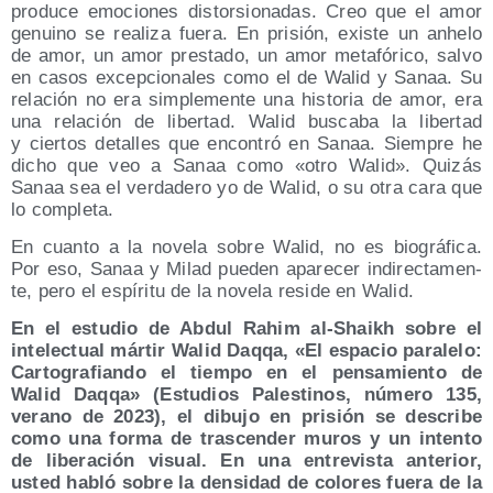
pro­du­ce emo­cio­nes dis­tor­sio­na­das. Creo que el amor
genuino se rea­li­za fue­ra. En pri­sión, exis­te un anhe­lo
de amor, un amor pres­ta­do, un amor meta­fó­ri­co, sal­vo
en casos excep­cio­na­les como el de Walid y Sanaa. Su
rela­ción no era sim­ple­men­te una his­to­ria de amor, era
una rela­ción de liber­tad. Walid bus­ca­ba la liber­tad
y cier­tos deta­lles que encon­tró en Sanaa. Siem­pre he
dicho que veo a Sanaa como «otro Walid». Qui­zás
Sanaa sea el ver­da­de­ro yo de Walid, o su otra cara que
lo completa.
En cuan­to a la nove­la sobre Walid, no es bio­grá­fi­ca.
Por eso, Sanaa y Milad pue­den apa­re­cer indi­rec­ta­men­
te, pero el espí­ri­tu de la nove­la resi­de en Walid.
En el estu­dio de Abdul Rahim al-Shaikh sobre el
inte­lec­tual már­tir Walid Daq­qa, «El espa­cio para­le­lo:
Car­to­gra­fian­do el tiem­po en el pen­sa­mien­to de
Walid Daq­qa» (Estu­dios Pales­ti­nos, núme­ro 135,
verano de 2023), el dibu­jo en pri­sión se des­cri­be
como una for­ma de tras­cen­der muros y un inten­to
de libe­ra­ción visual. En una entre­vis­ta ante­rior,
usted habló sobre la den­si­dad de colo­res fue­ra de la