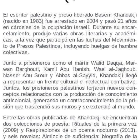
El escri­tor pales­tino y pre­so libe­ra­do Basem Khan­dak­ji
(naci­do en 1983) fue arres­ta­do en 2004 y pasó 21 años
en cár­ce­les de la ocu­pa­ción israe­lí. Duran­te su encar­
ce­la­mien­to, pro­du­jo varias obras lite­ra­rias y aca­dé­mi­
cas, a la vez que par­ti­ci­pó en las luchas del Movi­mien­
to de Pre­sos Pales­ti­nos, inclu­yen­do huel­gas de ham­bre
colectivas.
Jun­to a pri­sio­ne­ros como el már­tir Walid Daq­qa, Mar­
wan Barghou­ti, Kamil Abu Hanish, Wael al-Jaghoub,
Nas­ser Abu Srour y Abbas al-Say­yid, Khan­dak­ji lle­gó
a repre­sen­tar un fren­te cul­tu­ral e inte­lec­tual com­ba­ti­vo.
Jun­tos, los pri­sio­ne­ros pales­ti­nos for­ja­ron nue­vos con­
cep­tos rela­cio­na­dos con la pro­duc­ción de cono­ci­mien­to
anti­co­lo­nial, gene­ran­do un con­tra­co­no­ci­mien­to de la pri­
sión que tras­cen­dió sus muros y se exten­dió al mundo.
Entre las obras publi­ca­das de Khan­dak­ji se encuen­tran
dos colec­cio­nes de poe­sía: Ritua­les de la pri­me­ra vez
(2009) y Res­pi­ra­cio­nes de un poe­ma noc­turno (2013),
y seis nove­las: Almiz­cle de sufi­cien­cia: bio­gra­fía de la