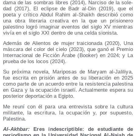
dama de las som­bras libres (2014), Nar­ci­so de la sole­
dad (2017), El eclip­se de Badr al-Din (2019), que el
poe­ta y crí­ti­co Abdul Rahim al-Shaikh des­cri­bió como
una obra lite­ra­ria crea­ti­va en la que un pri­sio­ne­ro
pales­tino logró ima­gi­nar even­tos del siglo XV mien­tras
vivía en el siglo XXI den­tro de una cel­da sionista.
Ade­más de Alien­tos de mujer trai­cio­na­da (2020), Una
más­ca­ra del color del cie­lo (2023), que ganó el Pre­mio
Inter­na­cio­nal de Fic­ción Ára­be (Boo­ker) en 2024; y La
prue­ba de los locos (2024).
Su pró­xi­ma nove­la, Mari­po­sas de Mar­yam al-Jali­li­ya,
fue escri­ta en pri­sión antes de su libe­ra­ción en 2025
como par­te de un acuer­do entre la resis­ten­cia pales­ti­na
en Gaza y la ocu­pa­ción israe­lí. Actual­men­te espe­ra su
pos­te­rior depor­ta­ción a Egipto.
Me reu­ní con él para una entre­vis­ta sobre la cul­tu­ra
mili­tan­te, la escri­tu­ra, la ocu­pa­ción y, por supues­to,
Palestina.
Al-Akh­bar:
Eres indes­crip­ti­ble: de estu­dian­te de
perio­dis­mo en la Uni­ver­si­dad Nacio­nal Al-Najah de