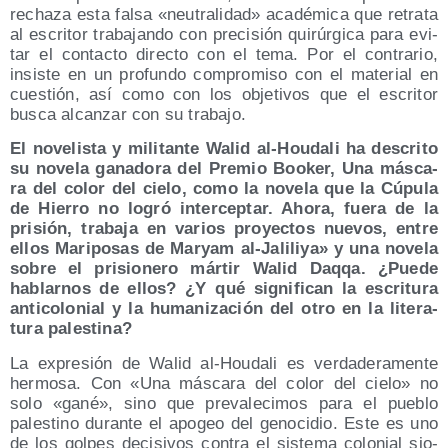
recha­za esta fal­sa «neu­tra­li­dad» aca­dé­mi­ca que retra­ta
al escri­tor tra­ba­jan­do con pre­ci­sión qui­rúr­gi­ca para evi­
tar el con­tac­to direc­to con el tema. Por el con­tra­rio,
insis­te en un pro­fun­do com­pro­mi­so con el mate­rial en
cues­tión, así como con los obje­ti­vos que el escri­tor
bus­ca alcan­zar con su trabajo.
El nove­lis­ta y mili­tan­te Walid al-Hou­da­li ha des­cri­to
su nove­la gana­do­ra del Pre­mio Boo­ker, Una más­ca­
ra del color del cie­lo, como la nove­la que la Cúpu­la
de Hie­rro no logró inter­cep­tar. Aho­ra, fue­ra de la
pri­sión, tra­ba­ja en varios pro­yec­tos nue­vos, entre
ellos Mari­po­sas de Mar­yam al-Jali­li­ya» y una nove­la
sobre el pri­sio­ne­ro már­tir Walid Daq­qa. ¿Pue­de
hablar­nos de ellos? ¿Y qué sig­ni­fi­can la escri­tu­ra
anti­co­lo­nial y la huma­ni­za­ción del otro en la lite­ra­
tu­ra palestina?
La expre­sión de Walid al-Hou­da­li es ver­da­de­ra­men­te
her­mo­sa. Con «Una más­ca­ra del color del cie­lo» no
solo «gané», sino que pre­va­le­ci­mos para el pue­blo
pales­tino duran­te el apo­geo del geno­ci­dio. Este es uno
de los gol­pes deci­si­vos con­tra el sis­te­ma colo­nial sio­