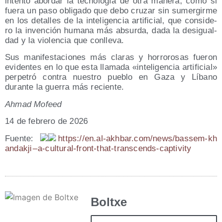
inten­to abor­dar la tec­no­lo­gía de otra mane­ra, como si
fue­ra un paso obli­ga­do que debo cru­zar sin sumer­gir­me
en los deta­lles de la inte­li­gen­cia arti­fi­cial, que con­si­de­
ro la inven­ción huma­na más absur­da, dada la des­igual­
dad y la vio­len­cia que conlleva.
Sus mani­fes­ta­cio­nes más cla­ras y horro­ro­sas fue­ron
evi­den­tes en lo que esta lla­ma­da «inte­li­gen­cia arti­fi­cial»
per­pe­tró con­tra nues­tro pue­blo en Gaza y Líbano
duran­te la gue­rra más reciente.
Ahmad Mofeed
14 de febre­ro de 2026
Fuen­te:
https://​en​.al​-akh​bar​.com/​n​e​w​s​/​b​a​s​s​e​m​-​k​h​
a​n​d​a​kji – a‑cul­tu­ral-front-that-trans­cends-cap­ti­vity
Boltxe