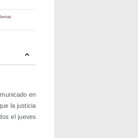
Berriak
omu­ni­ca­do en
e la jus­ti­cia
­dos el jue­ves