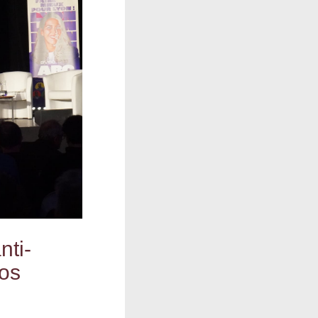
nti­
los