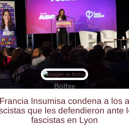
Boltxe
Fran­cia Insu­mi­sa con­de­na a los a
s­cis­tas que les defen­die­ron ante 
fas­cis­tas en Lyon