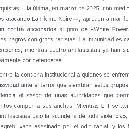
ar­quis­tas —la últi­ma, en mar­zo de 2025, con medio
os ata­can­do La Plu­me Noi­re — , agre­den a mani­fes
gan con­tra afi­cio­na­dos al gri­to de «Whi­te Power
tes negros con gri­tos racis­tas. La impu­ni­dad es ca
­cio­nes, mien­tras cua­tro anti­fas­cis­tas ya han sid
i­va­men­te por defenderse.
 entre la con­de­na ins­ti­tu­cio­nal a quie­nes se enfren
pasi­vi­dad ante el terror que siem­bran estos gru­pos
den­cia el ses­go de unas auto­ri­da­des que per­m
­len­tos cam­pen a sus anchas. Mien­tras LFI se apr
nti­fas­cis­tas bajo la «con­de­na de toda vio­len­cia»
gre­bí yace ase­si­na­do por el odio racial, y los f