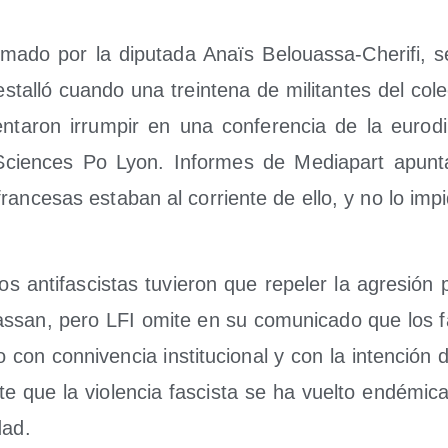
ir­ma­do por la dipu­tada Anaïs Belouas­sa-Che­ri­fi, s
ta­lló cuan­do una trein­te­na de mili­tan­tes del colec­
n­ta­ron irrum­pir en una con­fe­ren­cia de la euro­
cien­ces Po Lyon. Infor­mes de Media­part apun­
 fran­ce­sas esta­ban al corrien­te de ello, y no lo imp
los anti­fas­cis­tas tuvie­ron que repe­ler la agre­sión 
s­san, pero LFI omi­te en su comu­ni­ca­do que los fa
 con con­ni­ven­cia ins­ti­tu­cio­nal y con la inten­ción de
e que la vio­len­cia fas­cis­ta se ha vuel­to endé­mi­ca
dad.