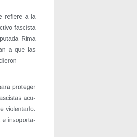
e refie­re a la
ti­vo fas­cis­ta
dipu­tada Rima
tan a que las
idieron
para pro­te­ger
s­cis­tas acu­
 vio­len­tar­lo.
 e inso­por­ta­