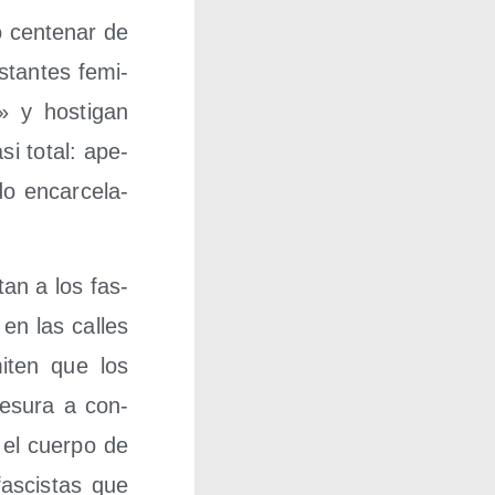
 cen­te­nar de
­tan­tes femi­
» y hos­ti­gan
si total: ape­
o encar­ce­la­
­tan a los fas­
 en las calles
i­ten que los
e­su­ra a con­
, el cuer­po de
as­cis­tas que