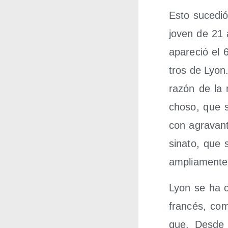
Esto suce­dió
joven de 21 
apa­re­ció el
tros de Lyon. 
razón de la r
cho­so, que se
con agra­van­
si­na­to, que
amplia­men­te 
Lyon se ha con
fran­cés, co
que. Des­de 