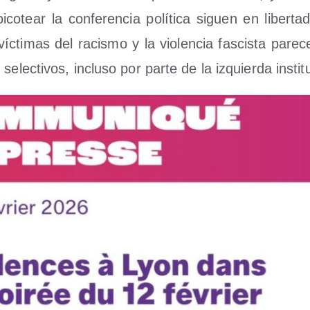
i­co­tear la con­fe­ren­cia polí­ti­ca siguen en liber­tad
c­ti­mas del racis­mo y la vio­len­cia fas­cis­ta pare­c
 selec­ti­vos, inclu­so por par­te de la izquier­da instit