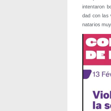
inten­ta­ron bo
dad con las ví
na­ta­rios muy