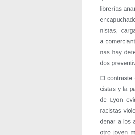
libre­rías an
enca­pu­cha­d
nis­tas, car­
a comer­cian­
nas hay deten
dos pre­ven­t
El con­tras­te
cis­tas y la 
de Lyon evi­
racis­tas vio
de­nar a los a
otro joven ma