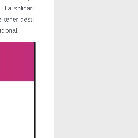
. La soli­da­ri­
e tener des­ti­
ucional.