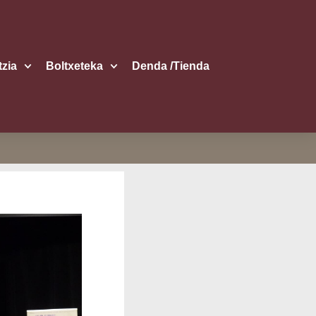
itzia
Boltxe­te­ka
Den­da /​Tien­da