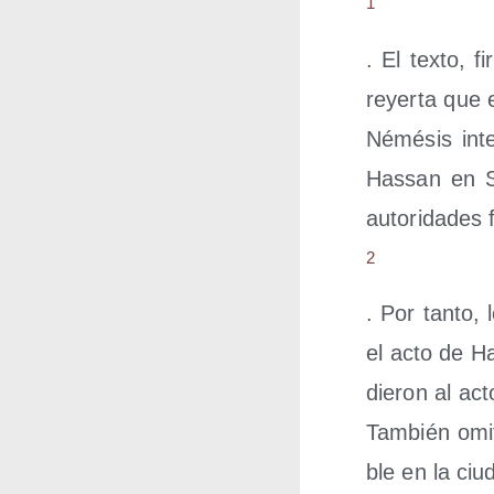
1
. El tex­to, f
reyer­ta que es
Némé­sis inte
Has­san en S
auto­ri­da­des
2
. Por tan­to, 
el acto de Ha
die­ron al acto
Tam­bién omi­t
ble en la ciu