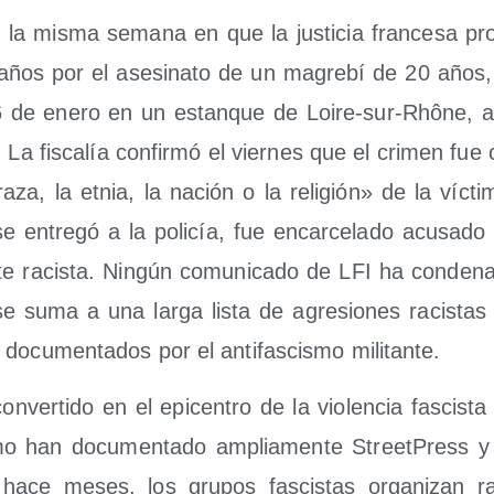
 la mis­ma sema­na en que la jus­ti­cia fran­ce­sa pro
años por el ase­si­na­to de un magre­bí de 20 años,
 6 de enero en un estan­que de Loi­re-sur-Rhô­ne, a
La fis­ca­lía con­fir­mó el vier­nes que el cri­men fue
aza, la etnia, la nación o la reli­gión» de la víc­ti­
 entre­gó a la poli­cía, fue encar­ce­la­do acu­sa­do 
te racis­ta. Nin­gún comu­ni­ca­do de LFI ha con­de­n
 se suma a una lar­ga lis­ta de agre­sio­nes racis­tas
docu­men­ta­dos por el anti­fas­cis­mo militante.
­ver­ti­do en el epi­cen­tro de la vio­len­cia fas­cis­t
mo han docu­men­ta­do amplia­men­te Street­Press y 
hace meses, los gru­pos fas­cis­tas orga­ni­zan raz