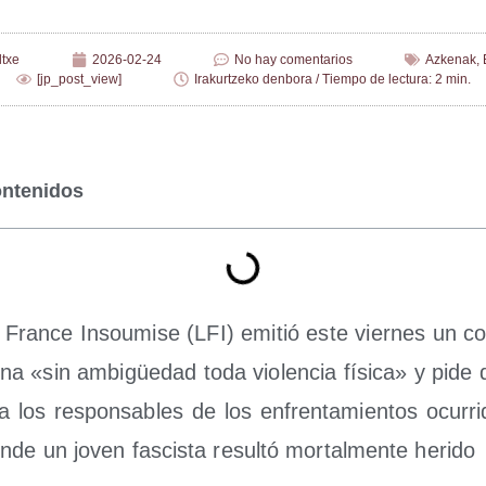
ltxe
2026-02-24
No hay comentarios
Azkenak
,
[jp_post_view]
Irakurtzeko denbora / Tiempo de lectura: 2 min.
ontenidos
a Fran­ce Insou­mi­se (LFI) emi­tió este vier­nes un c
na «sin ambi­güe­dad toda vio­len­cia físi­ca» y pide qu
 los res­pon­sa­bles de los enfren­ta­mien­tos ocu­rri
de un joven fas­cis­ta resul­tó mor­tal­men­te herido