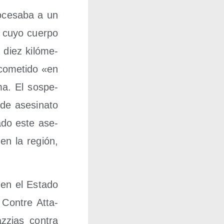
­ce­sa­ba a un
 cuyo cuer­po
 diez kiló­me­
 come­ti­do «en
ma. El sos­pe­
de ase­si­na­to
a­do este ase­
 en la región,
a en el Esta­do
Con­tre Atta­
­zias con­tra