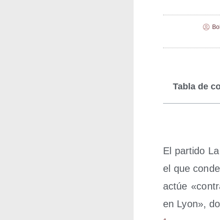
Bo
Tabla de c
El par­ti­do L
el que con­de­
actúe «con­tra
en Lyon», don­