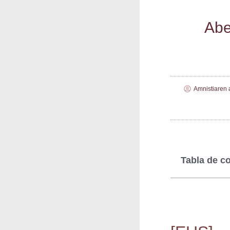
Abe­
Amnistiaren 
Tabla de c