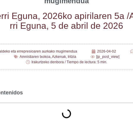
mugimendua
rri Egu­na, 2026ko api­ri­la­ren 5a /
rri Egu­na, 5 de abril de 2026
aldeko eta errepresioaren aurkako mugimendua
2026-04-02
Amnistiaren txokoa
,
Azkenak
,
Iritzia
[jp_post_view]
Irakurtzeko denbora / Tiempo de lectura: 5 min.
ontenidos