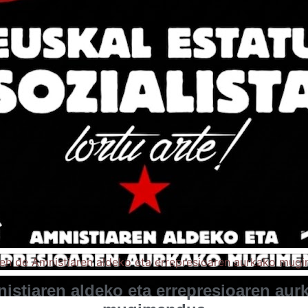
istiaren aldeko eta errepresioaren aur