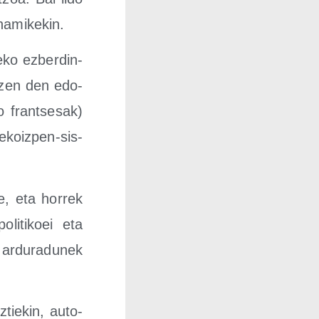
inamikekin.
e­ko ezber­din­
­atzen den edo­
do fran­tse­sak)
ekoiz­pen-sis­
de, eta horrek
oli­ti­koei eta
a ardu­ra­du­nek
­tie­kin, auto­