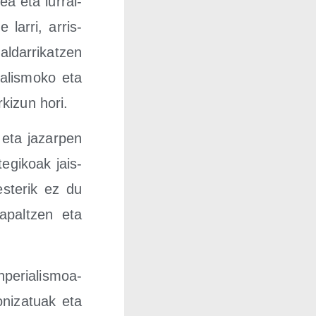
tea eta lurral­
 larri, arris­
alda­rri­katzen
­lis­mo­ko eta
­ki­zun hori.
z eta jazar­pen
te­gi­koak jais­
es­te­rik ez du
zapal­tzen eta
pe­ria­lis­moa­
­ni­za­tuak eta