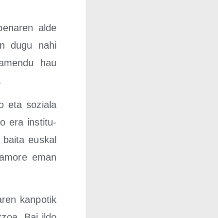
pe­na­ren alde
zen dugu nahi
te­amen­du hau
.
­ko eta sozia­la
o era ins­ti­tu­
bai­ta eus­kal
an amo­re eman
a­ren kan­po­tik
tzoa. Bai ildo