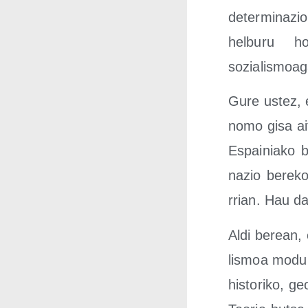
de­ter­mi­na­z
hel­bu­ru h
sozialismoag
Gure ustez, e
no­mo gisa ait
Espai­nia­ko 
nazio bere­ko
rrian. Hau da
Aldi berean, 
lis­moa modu a
his­to­ri­ko, ge