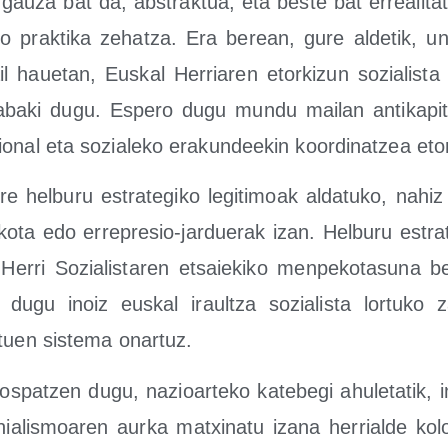
 gau­za bat da, abs­trak­tua, eta bes­te bat errea­li­ta­
o prak­ti­ka zehatza. Era berean, gure alde­tik, une
 haue­tan, Eus­kal Herria­ren etor­ki­zun sozia­lis­ta 
a­ba­ki dugu. Espe­ro dugu mun­du mai­lan anti­ka­pi­ta
­nal eta sozia­le­ko era­kun­dee­kin koor­di­natzea etor
e hel­bu­ru estra­te­gi­ko legi­ti­moak alda­tu­ko, nahi
i­ko­ta edo erre­pre­sio-jar­due­rak izan. Hel­bu­ru estra­
erri Sozia­lis­ta­ren etsaie­ki­ko men­pe­ko­ta­su­na b
z dugu inoiz eus­kal iraul­tza sozia­lis­ta lor­tu­ko 
­tuen sis­te­ma onartuz.
spatzen dugu, nazioar­te­ko kate­be­gi ahu­le­ta­tik, in
ia­lis­moa­ren aur­ka matxi­na­tu iza­na herrial­de kolo