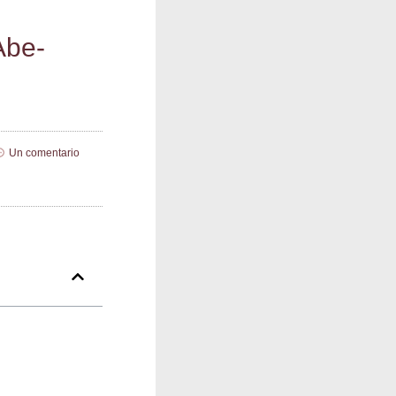
​Abe­
Un comentario