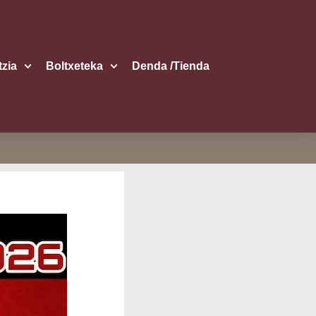
itzia
Boltxe­te­ka
Den­da /​Tien­da