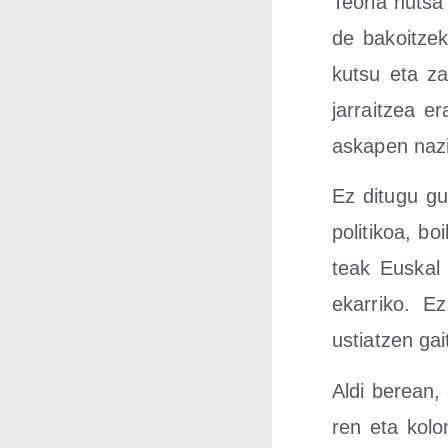
Teo­ria hut­sa
de bakoitze­k
kutsu eta zail
jarraitzea er
aska­pen nazio
Ez ditu­gu gur
poli­ti­koa, bo
teak Eus­kal H
eka­rri­ko. E
ustiatzen gai
Aldi berean, o
ren eta kolo­n