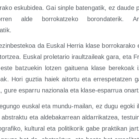
io­ra­ko esku­bi­dea. Gai sin­ple baten­ga­tik, ez dau­de
orren alde borro­katze­ko boron­da­te­rik. A
atik.
zin­bes­te­koa da Eus­kal Herria kla­se borro­ka­ra­ko 
or­tzea. Eus­kal pro­le­ta­rio iraul­tzai­leak gara, eta F
bes­te batzue­kin lotzen gai­tue­na kla­se bere­koak 
ak. Hori guz­tia haiek aitor­tu eta erres­pe­tatzen ga
, gure espa­rru nazio­na­la eta kla­se-espa­rrua onar
egun­go eus­kal eta mun­du-mai­lan, ez dugu ego­ki i
bs­trak­tu eta alde­ba­ka­rrean alda­rri­katzea, tes­tui
o­gra­fi­ko, kul­tu­ral eta poli­ti­ko­rik gabe prak­ti­kan j