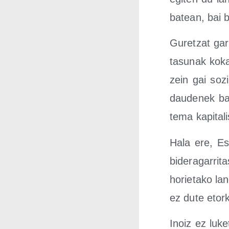
batean, bai be
Guretzat garra
ta­su­nak koka
zein gai sozial
dau­de­nek ba
te­ma kapi­ta­l
Hala ere, Esp
bide­ra­ga­rri
horie­ta­ko lan
ez dute etor­k
Inoiz ez luke­