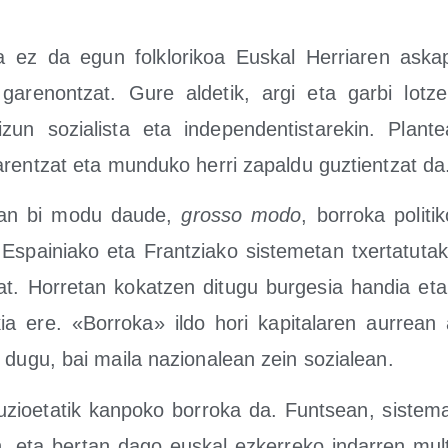
a ez da egun fol­klo­ri­koa Eus­kal Herria­ren aska­
 gare­non­tzat. Gure alde­tik, argi eta gar­bi lot
­zun sozia­lis­ta eta inde­pen­den­tis­ta­re­kin. Plan­
­ren­tzat eta mun­du­ko herri zapal­du guz­tien­tzat da
ian bi modu dau­de,
gros­so modo
, borro­ka poli­ti
Espai­nia­ko eta Fran­tzia­ko sis­te­me­tan txer­ta­tu­ta­k
bat. Horre­tan kokatzen ditu­gu bur­ge­sia han­dia eta 
i­kia ere. «Borro­ka» ildo hori kapi­ta­la­ren aurre
 dugu, bai mai­la nazio­na­lean zein sozialean.
tu­zioe­ta­tik kan­po­ko borro­ka da. Fun­tsean, sis­te­m
n, eta ber­tan dago eus­kal ezke­rre­ko inda­rren mul­