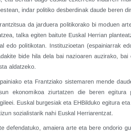
s­tean, indar poli­ti­ko des­ber­di­nak dau­de beren d
n­tzitsua da jar­due­ra poli­ti­ko­ra­ko bi moduen art
tzea, tal­ka egi­ten bai­tu­te Eus­kal Herrian plan­te
 edo poli­ti­ko­tan. Ins­ti­tu­zioe­tan (espai­nia­rrak e
da­ki­te bide hila dela bai nazioa­ren auzi­ra­ko, bai 
is­ta aldatzeko.
ai­nia­ko eta Fran­tzia­ko sis­te­ma­ren men­de dau­
­ta­sun eko­no­mi­koa ziur­tatzen die beren egi­tu­ra p
­gi­leei. Eus­kal bur­ge­siak eta EHBil­du­ko egi­tu­ra et
i­zun sozia­lis­ta­rik nahi Eus­kal Herriarentzat.
te defen­da­tu­ko, amaie­ra arte eta bere ondo­rio guz