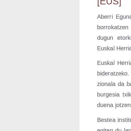
[EUS]
Abe­rri Egu­n
borro­katzen
dugun etor­ki
Eus­kal Herria
Eus­kal Herr
bide­ratze­ko. 
zio­na­la da 
bur­ge­sia tx
due­na jotzen
Bes­tea ins­ti­
egi­ten du la