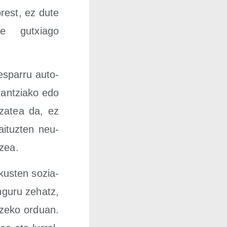
 prest, ez dute
re gutxia­go
espa­rru auto­
ran­tzia­ko edo
iza­tea da, ez
i­tuz­ten neu­
tzea.
kus­ten sozia­
n­gu­ru zehatz,
ar­tze­ko orduan.