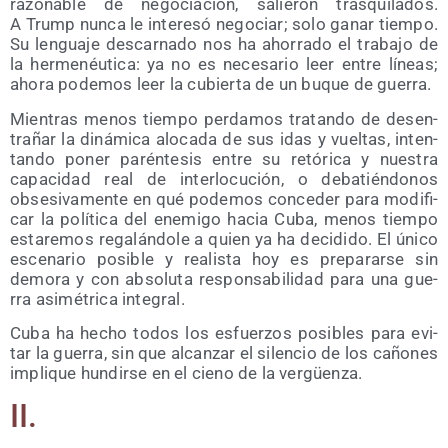
razo­na­ble de nego­cia­ción, salie­ron tras­qui­la­dos.
A Trump nun­ca le intere­só nego­ciar; solo ganar tiem­po.
Su len­gua­je des­car­na­do nos ha aho­rra­do el tra­ba­jo de
la her­me­néu­ti­ca: ya no es nece­sa­rio leer entre líneas;
aho­ra pode­mos leer la cubier­ta de un buque de guerra.
Mien­tras menos tiem­po per­da­mos tra­tan­do de des­en­
tra­ñar la diná­mi­ca alo­ca­da de sus idas y vuel­tas, inten­
tan­do poner parén­te­sis entre su retó­ri­ca y nues­tra
capa­ci­dad real de inter­lo­cu­ción, o deba­tién­do­nos
obse­si­va­men­te en qué pode­mos con­ce­der para modi­fi­
car la polí­ti­ca del enemi­go hacia Cuba, menos tiem­po
esta­re­mos rega­lán­do­le a quien ya ha deci­di­do. El úni­co
esce­na­rio posi­ble y rea­lis­ta hoy es pre­pa­rar­se sin
demo­ra y con abso­lu­ta res­pon­sa­bi­li­dad para una gue­
rra asi­mé­tri­ca integral.
Cuba ha hecho todos los esfuer­zos posi­bles para evi­
tar la gue­rra, sin que alcan­zar el silen­cio de los caño­nes
impli­que hun­dir­se en el cieno de la vergüenza.
II.