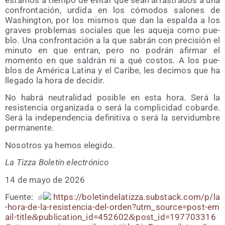
esta­mos a tiem­po de evi­tar que sean arras­tra­dos a una
con­fron­ta­ción, urdi­da en los cómo­dos salo­nes de
Washing­ton, por los mis­mos que dan la espal­da a los
gra­ves pro­ble­mas socia­les que les aque­ja como pue­
blo. Una con­fron­ta­ción a la que sabrán con pre­ci­sión el
minu­to en que entran, pero no podrán afir­mar el
momen­to en que sal­drán ni a qué cos­tos. A los pue­
blos de Amé­ri­ca Lati­na y el Cari­be, les deci­mos que ha
lle­ga­do la hora de decidir.
No habrá neu­tra­li­dad posi­ble en esta hora. Será la
resis­ten­cia orga­ni­za­da o será la com­pli­ci­dad cobar­de.
Será la inde­pen­den­cia defi­ni­ti­va o será la ser­vi­dum­bre
permanente.
Noso­tros ya hemos elegido.
La Tiz­za Bole­tín electrónico
14 de mayo de 2026
Fuen­te:
https://​bole​tin​de​la​tiz​za​.subs​tack​.com/​p​/​l​a​
-​h​o​r​a​-​d​e​-​l​a​-​r​e​s​i​s​t​e​n​c​i​a​-​d​e​l​-​o​r​d​e​n​?​u​t​m​_​s​o​u​r​c​e​=​p​o​s​t​-​e​m​
a​i​l​-​t​i​t​l​e​
&
​p​u​b​l​i​c​a​t​i​o​n​_​i​d​=​4​5​2​6​0​2​
&
​p​o​s​t​_​i​d​=​1​9​7​7​0​3​3​1​6​