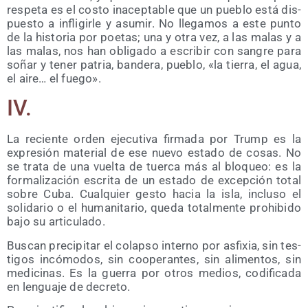
res­pe­ta es el cos­to inacep­ta­ble que un pue­blo está dis­
pues­to a infli­gir­le y asu­mir. No lle­ga­mos a este pun­to
de la his­to­ria por poe­tas; una y otra vez, a las malas y a
las malas, nos han obli­ga­do a escri­bir con san­gre para
soñar y tener patria, ban­de­ra, pue­blo, «la tie­rra, el agua,
el aire… el fuego».
IV.
La recien­te orden eje­cu­ti­va fir­ma­da por Trump es la
expre­sión mate­rial de ese nue­vo esta­do de cosas. No
se tra­ta de una vuel­ta de tuer­ca más al blo­queo: es la
for­ma­li­za­ción escri­ta de un esta­do de excep­ción total
sobre Cuba. Cual­quier ges­to hacia la isla, inclu­so el
soli­da­rio o el huma­ni­ta­rio, que­da total­men­te prohi­bi­do
bajo su articulado.
Bus­can pre­ci­pi­tar el colap­so interno por asfi­xia, sin tes­
ti­gos incó­mo­dos, sin coope­ran­tes, sin ali­men­tos, sin
medi­ci­nas. Es la gue­rra por otros medios, codi­fi­ca­da
en len­gua­je de decreto.