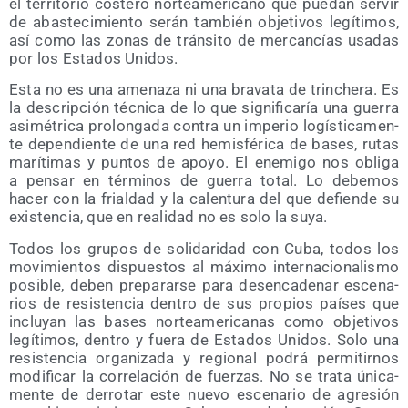
el terri­to­rio cos­te­ro nor­te­ame­ri­cano que pue­dan ser­vir
de abas­te­ci­mien­to serán tam­bién obje­ti­vos legí­ti­mos,
así como las zonas de trán­si­to de mer­can­cías usa­das
por los Esta­dos Unidos.
Esta no es una ame­na­za ni una bra­va­ta de trin­che­ra. Es
la des­crip­ción téc­ni­ca de lo que sig­ni­fi­ca­ría una gue­rra
asi­mé­tri­ca pro­lon­ga­da con­tra un impe­rio logís­ti­ca­men­
te depen­dien­te de una red hemis­fé­ri­ca de bases, rutas
marí­ti­mas y pun­tos de apo­yo. El enemi­go nos obli­ga
a pen­sar en tér­mi­nos de gue­rra total. Lo debe­mos
hacer con la frial­dad y la calen­tu­ra del que defien­de su
exis­ten­cia, que en reali­dad no es solo la suya.
Todos los gru­pos de soli­da­ri­dad con Cuba, todos los
movi­mien­tos dis­pues­tos al máxi­mo inter­na­cio­na­lis­mo
posi­ble, deben pre­pa­rar­se para des­en­ca­de­nar esce­na­
rios de resis­ten­cia den­tro de sus pro­pios paí­ses que
inclu­yan las bases nor­te­ame­ri­ca­nas como obje­ti­vos
legí­ti­mos, den­tro y fue­ra de Esta­dos Uni­dos. Solo una
resis­ten­cia orga­ni­za­da y regio­nal podrá per­mi­tir­nos
modi­fi­car la corre­la­ción de fuer­zas. No se tra­ta úni­ca­
men­te de derro­tar este nue­vo esce­na­rio de agre­sión