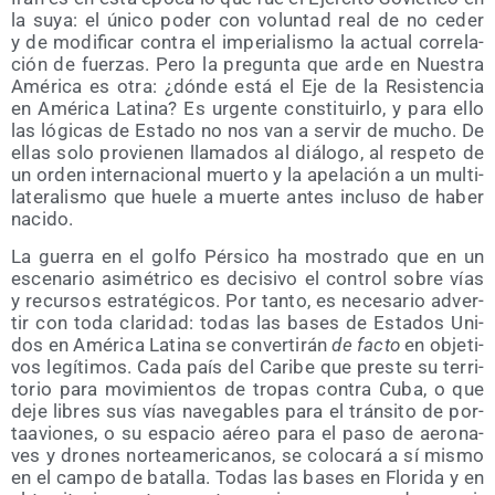
la suya: el úni­co poder con volun­tad real de no ceder
y de modi­fi­car con­tra el impe­ria­lis­mo la actual corre­la­
ción de fuer­zas. Pero la pre­gun­ta que arde en Nues­tra
Amé­ri­ca es otra: ¿dón­de está el Eje de la Resis­ten­cia
en Amé­ri­ca Lati­na? Es urgen­te cons­ti­tuir­lo, y para ello
las lógi­cas de Esta­do no nos van a ser­vir de mucho. De
ellas solo pro­vie­nen lla­ma­dos al diá­lo­go, al res­pe­to de
un orden inter­na­cio­nal muer­to y la ape­la­ción a un mul­ti­
la­te­ra­lis­mo que hue­le a muer­te antes inclu­so de haber
nacido.
La gue­rra en el gol­fo Pér­si­co ha mos­tra­do que en un
esce­na­rio asi­mé­tri­co es deci­si­vo el con­trol sobre vías
y recur­sos estra­té­gi­cos. Por tan­to, es nece­sa­rio adver­
tir con toda cla­ri­dad: todas las bases de Esta­dos Uni­
dos en Amé­ri­ca Lati­na se con­ver­ti­rán
de fac­to
en obje­ti­
vos legí­ti­mos. Cada país del Cari­be que pres­te su terri­
to­rio para movi­mien­tos de tro­pas con­tra Cuba, o que
deje libres sus vías nave­ga­bles para el trán­si­to de por­
ta­avio­nes, o su espa­cio aéreo para el paso de aero­na­
ves y dro­nes nor­te­ame­ri­ca­nos, se colo­ca­rá a sí mis­mo
en el cam­po de bata­lla. Todas las bases en Flo­ri­da y en