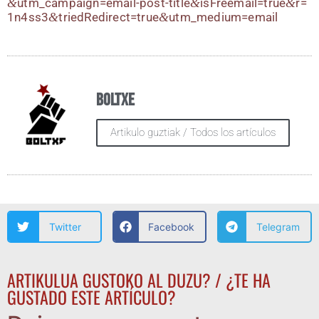
&
​u​t​m​_​c​a​m​p​a​i​g​n​=​e​m​a​i​l​-​p​o​s​t​-​t​i​t​l​e​
&
​i​s​F​r​e​e​m​a​i​l​=​t​r​u​e​
&
​r​=​
1​n​4​s​s​3​
&
​t​r​i​e​d​R​e​d​i​r​e​c​t​=​t​r​u​e​
&
​u​t​m​_​m​e​d​i​u​m​=​e​m​ail
Boltxe
Artikulo guztiak / Todos los artículos
Twitter
Facebook
Telegram
ARTIKULUA GUSTOKO AL DUZU? / ¿TE HA
GUSTADO ESTE ARTÍCULO?