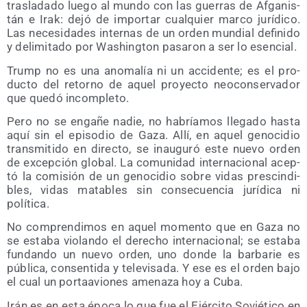
tras­la­da­do lue­go al mun­do con las gue­rras de Afga­nis­
tán e Irak: dejó de impor­tar cual­quier mar­co jurí­di­co.
Las nece­si­da­des inter­nas de un orden mun­dial defi­ni­do
y deli­mi­ta­do por Washing­ton pasa­ron a ser lo esencial.
Trump no es una ano­ma­lía ni un acci­den­te; es el pro­
duc­to del retorno de aquel pro­yec­to neo­con­ser­va­dor
que que­dó incompleto.
Pero no se enga­ñe nadie, no habría­mos lle­ga­do has­ta
aquí sin el epi­so­dio de Gaza. Allí, en aquel geno­ci­dio
trans­mi­ti­do en direc­to, se inau­gu­ró este nue­vo orden
de excep­ción glo­bal. La comu­ni­dad inter­na­cio­nal acep­
tó la comi­sión de un geno­ci­dio sobre vidas pres­cin­di­
bles, vidas mata­bles sin con­se­cuen­cia jurí­di­ca ni
política.
No com­pren­di­mos en aquel momen­to que en Gaza no
se esta­ba vio­lan­do el dere­cho inter­na­cio­nal; se esta­ba
fun­dan­do un nue­vo orden, uno don­de la bar­ba­rie es
públi­ca, con­sen­ti­da y tele­vi­sa­da. Y ese es el orden bajo
el cual un por­ta­avio­nes ame­na­za hoy a Cuba.
Irán es en esta épo­ca lo que fue el Ejér­ci­to Sovié­ti­co en