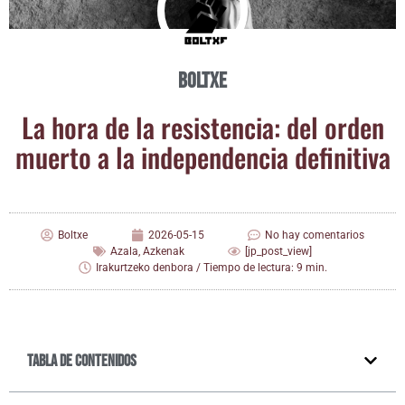
Boltxe
La hora de la resis­ten­cia: del orden
muer­to a la inde­pen­den­cia definitiva
Boltxe
2026-05-15
No hay comentarios
Azala
,
Azkenak
[jp_post_view]
Irakurtzeko denbora / Tiempo de lectura: 9 min.
Tabla de contenidos