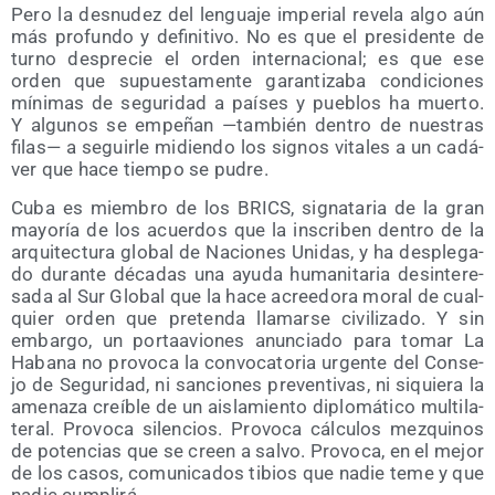
Pero la des­nu­dez del len­gua­je impe­rial reve­la algo aún
más pro­fun­do y defi­ni­ti­vo. No es que el pre­si­den­te de
turno des­pre­cie el orden inter­na­cio­nal; es que ese
orden que supues­ta­men­te garan­ti­za­ba con­di­cio­nes
míni­mas de segu­ri­dad a paí­ses y pue­blos ha muer­to.
Y algu­nos se empe­ñan —tam­bién den­tro de nues­tras
filas— a seguir­le midien­do los sig­nos vita­les a un cadá­
ver que hace tiem­po se pudre.
Cuba es miem­bro de los BRICS, sig­na­ta­ria de la gran
mayo­ría de los acuer­dos que la ins­cri­ben den­tro de la
arqui­tec­tu­ra glo­bal de Nacio­nes Uni­das, y ha des­ple­ga­
do duran­te déca­das una ayu­da huma­ni­ta­ria desin­te­re­
sa­da al Sur Glo­bal que la hace acree­do­ra moral de cual­
quier orden que pre­ten­da lla­mar­se civi­li­za­do. Y sin
embar­go, un por­ta­avio­nes anun­cia­do para tomar La
Haba­na no pro­vo­ca la con­vo­ca­to­ria urgen­te del Con­se­
jo de Segu­ri­dad, ni san­cio­nes pre­ven­ti­vas, ni siquie­ra la
ame­na­za creí­ble de un ais­la­mien­to diplo­má­ti­co mul­ti­la­
te­ral. Pro­vo­ca silen­cios. Pro­vo­ca cálcu­los mez­qui­nos
de poten­cias que se creen a sal­vo. Pro­vo­ca, en el mejor
de los casos, comu­ni­ca­dos tibios que nadie teme y que
nadie cumplirá.