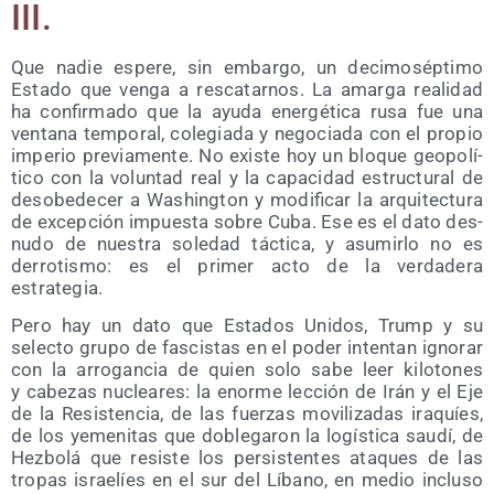
III.
Que nadie espe­re, sin embar­go, un deci­mo­sép­ti­mo
Esta­do que ven­ga a res­ca­tar­nos. La amar­ga reali­dad
ha con­fir­ma­do que la ayu­da ener­gé­ti­ca rusa fue una
ven­ta­na tem­po­ral, cole­gia­da y nego­cia­da con el pro­pio
impe­rio pre­via­men­te. No exis­te hoy un blo­que geo­po­lí­
ti­co con la volun­tad real y la capa­ci­dad estruc­tu­ral de
des­obe­de­cer a Washing­ton y modi­fi­car la arqui­tec­tu­ra
de excep­ción impues­ta sobre Cuba. Ese es el dato des­
nu­do de nues­tra sole­dad tác­ti­ca, y asu­mir­lo no es
derro­tis­mo: es el pri­mer acto de la ver­da­de­ra
estrategia.
Pero hay un dato que Esta­dos Uni­dos, Trump y su
selec­to gru­po de fas­cis­tas en el poder inten­tan igno­rar
con la arro­gan­cia de quien solo sabe leer kilo­to­nes
y cabe­zas nuclea­res: la enor­me lec­ción de Irán y el Eje
de la Resis­ten­cia, de las fuer­zas movi­li­za­das ira­quíes,
de los yeme­ni­tas que doble­ga­ron la logís­ti­ca sau­dí, de
Hez­bo­lá que resis­te los per­sis­ten­tes ata­ques de las
tro­pas israe­líes en el sur del Líbano, en medio inclu­so