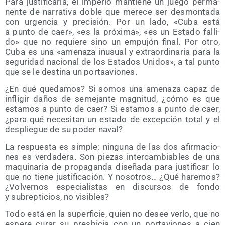
Para jus­ti­fi­car­la, el impe­rio man­tie­ne un jue­go per­ma­
nen­te de narra­ti­va doble que mere­ce ser des­mon­ta­da
con urgen­cia y pre­ci­sión. Por un lado, «Cuba está
a pun­to de caer», «es la pró­xi­ma», «es un Esta­do falli­
do» que no requie­re sino un empu­jón final. Por otro,
Cuba es una «ame­na­za inusual y extra­or­di­na­ria para la
segu­ri­dad nacio­nal de los Esta­dos Uni­dos», a tal pun­to
que se le des­ti­na un portaaviones.
¿En qué que­da­mos? Si somos una ame­na­za capaz de
infli­gir daños de seme­jan­te mag­ni­tud, ¿cómo es que
esta­mos a pun­to de caer? Si esta­mos a pun­to de caer,
¿para qué nece­si­tan un esta­do de excep­ción total y el
des­plie­gue de su poder naval?
La res­pues­ta es sim­ple: nin­gu­na de las dos afir­ma­cio­
nes es ver­da­de­ra. Son pie­zas inter­cam­bia­bles de una
maqui­na­ria de pro­pa­gan­da dise­ña­da para jus­ti­fi­car lo
que no tie­ne jus­ti­fi­ca­ción. Y noso­tros… ¿Qué hare­mos?
¿Vol­ver­nos espe­cia­lis­tas en dis­cur­sos de fon­do
y subrep­ti­cios, no visibles?
Todo está en la super­fi­cie, quien no desee ver­lo, que no
espe­re curar su pres­bi­cia con un por­ta­vio­nes a cien