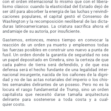
con el orden inter­na­cio­nal lo mis­mo que con el libe­ra­
lis­mo clá­si­co: cuan­do la elas­ti­ci­dad del Esta­do dejó de
ser útil para absor­ber la ener­gía de las luchas y rei­vin­di­
ca­cio­nes popu­la­res, el capi­tal ges­tó el Con­sen­so de
Washing­ton y la recom­po­si­ción neo­li­be­ral de las dic­ta­
du­ras lati­no­ame­ri­ca­nas. La cria­tu­ra sacri­fi­ca aho­ra el
anda­mia­je de su auto­ría, por insuficiente.
Gas­te­mos, enton­ces, menos tiem­po en con­vo­car la
reac­ción de un orden ya muer­to y emplee­mos todas
las fuer­zas posi­bles en cons­truir uno nue­vo a pun­ta de
fusil. Un orden don­de la garan­tía de segu­ri­dad no sea
un papel depo­si­ta­do en Gine­bra, sino la cer­te­za de que
cada pal­mo de tie­rra será defen­di­do, y de que esa
defen­sa será el hecho fun­dan­te de una lega­li­dad inter­
na­cio­nal insur­gen­te, naci­da de los caño­nes de la dig­ni­
dad y no de las actas nota­ria­les del impe­rio o los chis­
tes sema­na­les deli­ran­tes de un pose­so. Pero no es la
locu­ra el ras­go fun­da­men­tal de Trump, sino un orden
capi­ta­lis­ta que nece­si­tó dar­se tama­ña arqui­tec­tu­ra
deli­ran­te para sos­te­ner­se a toda cos­ta y a cual­
quier costo.