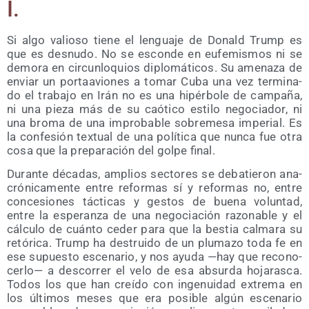
I.
Si algo valio­so tie­ne el len­gua­je de Donald Trump es
que es des­nu­do. No se escon­de en eufe­mis­mos ni se
demo­ra en cir­cun­lo­quios diplo­má­ti­cos. Su ame­na­za de
enviar un por­ta­avio­nes a tomar Cuba una vez ter­mi­na­
do el tra­ba­jo en Irán no es una hipér­bo­le de cam­pa­ña,
ni una pie­za más de su caó­ti­co esti­lo nego­cia­dor, ni
una bro­ma de una impro­ba­ble sobre­me­sa impe­rial. Es
la con­fe­sión tex­tual de una polí­ti­ca que nun­ca fue otra
cosa que la pre­pa­ra­ción del gol­pe final.
Duran­te déca­das, amplios sec­to­res se deba­tie­ron ana­
cró­ni­ca­men­te entre refor­mas sí y refor­mas no, entre
con­ce­sio­nes tác­ti­cas y ges­tos de bue­na volun­tad,
entre la espe­ran­za de una nego­cia­ción razo­na­ble y el
cálcu­lo de cuán­to ceder para que la bes­tia cal­ma­ra su
retó­ri­ca. Trump ha des­trui­do de un plu­ma­zo toda fe en
ese supues­to esce­na­rio, y nos ayu­da —hay que reco­no­
cer­lo— a des­co­rrer el velo de esa absur­da hoja­ras­ca.
Todos los que han creí­do con inge­nui­dad extre­ma en
los últi­mos meses que era posi­ble algún esce­na­rio