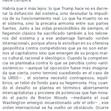
Habría que ir más lejos: lo que Trump hace no es decre­
tar la defun­ción del sis­te­ma, sino des­nu­dar la impu­di­
cia de su fun­cio­na­mien­to real. Lo que ha muer­to no es
el sis­te­ma, sino la pre­ca­ria armo­nía entre sus par­tes
fuer­tes. Jun­to a las vidas pres­cin­di­bles de siem­pre, el
hege­món clá­si­co ha sacri­fi­ca­do tam­bién a los telo­ne­
ros del sis­te­ma y a ese anda­mia­je lla­ma­do «orden
inter­na­cio­nal», por­que aho­ra le estor­ban en su ofen­si­va
geo­po­lí­ti­ca con­tra com­pe­ti­do­res que ya no son exter­
nos al capi­ta­lis­mo sino que emer­gen de su pro­pio mar­
co cul­tu­ral, racio­nal e ideo­ló­gi­co. Cuan­do la com­pe­ten­
cia se plan­tea­ba con­tra lo que se per­ci­bía como «anti­
sis­té­mi­co» —aun­que tal opo­si­ción fue­se más ima­gi­na­
da que cier­ta, como ter­mi­nó suce­dien­do en el caso de
la URSS— , el sis­te­ma nece­si­tó con­tra­pe­sos, equi­li­
brios, un telón de fon­do para su hege­mo­nía. Hoy, cuan­
do el desa­fío se plan­tea en tér­mi­nos abier­ta­men­te
inter­ca­pi­ta­lis­tas y pro­vie­ne de poten­cias que han mina­
do el pac­to de Bre­ton Woods —median­te el cual
Washing­ton emer­gió incues­tio­na­do
urbi et orbi
— , ese
orden inter­na­cio­nal se ha vuel­to un obs­tácu­lo. Ocu­rre