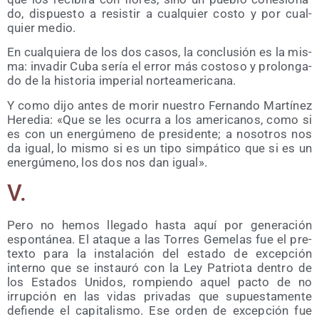
do, dis­pues­to a resis­tir a cual­quier cos­to y por cual­
quier medio.
En cual­quie­ra de los dos casos, la con­clu­sión es la mis­
ma: inva­dir Cuba sería el error más cos­to­so y pro­lon­ga­
do de la his­to­ria impe­rial norteamericana.
Y como dijo antes de morir nues­tro Fer­nan­do Mar­tí­nez
Here­dia: «Que se les ocu­rra a los ame­ri­ca­nos, como si
es con un ener­gú­meno de pre­si­den­te; a noso­tros nos
da igual, lo mis­mo si es un tipo sim­pá­ti­co que si es un
ener­gú­meno, los dos nos dan igual».
V.
Pero no hemos lle­ga­do has­ta aquí por gene­ra­ción
espon­tá­nea. El ata­que a las Torres Geme­las fue el pre­
tex­to para la ins­ta­la­ción del esta­do de excep­ción
interno que se ins­tau­ró con la Ley Patrio­ta den­tro de
los Esta­dos Uni­dos, rom­pien­do aquel pac­to de no
irrup­ción en las vidas pri­va­das que supues­ta­men­te
defien­de el capi­ta­lis­mo. Ese orden de excep­ción fue