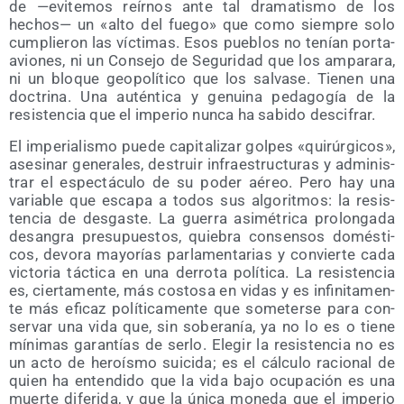
de —evi­te­mos reír­nos ante tal dra­ma­tis­mo de los
hechos— un «alto del fue­go» que como siem­pre solo
cum­plie­ron las víc­ti­mas. Esos pue­blos no tenían por­ta­
avio­nes, ni un Con­se­jo de Segu­ri­dad que los ampa­ra­ra,
ni un blo­que geo­po­lí­ti­co que los sal­va­se. Tie­nen una
doc­tri­na. Una autén­ti­ca y genui­na peda­go­gía de la
resis­ten­cia que el impe­rio nun­ca ha sabi­do descifrar.
El impe­ria­lis­mo pue­de capi­ta­li­zar gol­pes «qui­rúr­gi­cos»,
ase­si­nar gene­ra­les, des­truir infra­es­truc­tu­ras y admi­nis­
trar el espec­tácu­lo de su poder aéreo. Pero hay una
varia­ble que esca­pa a todos sus algo­rit­mos: la resis­
ten­cia de des­gas­te. La gue­rra asi­mé­tri­ca pro­lon­ga­da
desan­gra pre­su­pues­tos, quie­bra con­sen­sos domés­ti­
cos, devo­ra mayo­rías par­la­men­ta­rias y con­vier­te cada
vic­to­ria tác­ti­ca en una derro­ta polí­ti­ca. La resis­ten­cia
es, cier­ta­men­te, más cos­to­sa en vidas y es infi­ni­ta­men­
te más efi­caz polí­ti­ca­men­te que some­ter­se para con­
ser­var una vida que, sin sobe­ra­nía, ya no lo es o tie­ne
míni­mas garan­tías de ser­lo. Ele­gir la resis­ten­cia no es
un acto de heroís­mo sui­ci­da; es el cálcu­lo racio­nal de
quien ha enten­di­do que la vida bajo ocu­pa­ción es una
muer­te dife­ri­da, y que la úni­ca mone­da que el impe­rio