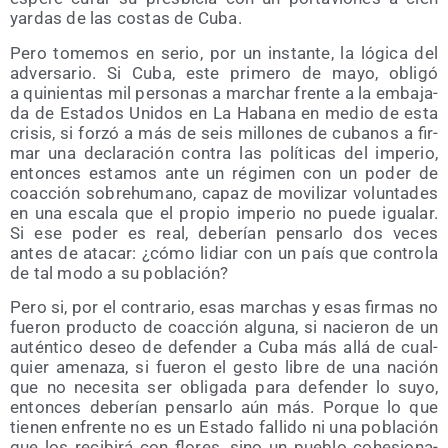
yar­das de las cos­tas de Cuba.
Pero tome­mos en serio, por un ins­tan­te, la lógi­ca del
adver­sa­rio. Si Cuba, este pri­me­ro de mayo, obli­gó
a qui­nien­tas mil per­so­nas a mar­char fren­te a la emba­ja­
da de Esta­dos Uni­dos en La Haba­na en medio de esta
cri­sis, si for­zó a más de seis millo­nes de cuba­nos a fir­
mar una decla­ra­ción con­tra las polí­ti­cas del impe­rio,
enton­ces esta­mos ante un régi­men con un poder de
coac­ción sobre­hu­mano, capaz de movi­li­zar volun­ta­des
en una esca­la que el pro­pio impe­rio no pue­de igua­lar.
Si ese poder es real, debe­rían pen­sar­lo dos veces
antes de ata­car: ¿cómo lidiar con un país que con­tro­la
de tal modo a su población?
Pero si, por el con­tra­rio, esas mar­chas y esas fir­mas no
fue­ron pro­duc­to de coac­ción algu­na, si nacie­ron de un
autén­ti­co deseo de defen­der a Cuba más allá de cual­
quier ame­na­za, si fue­ron el ges­to libre de una nación
que no nece­si­ta ser obli­ga­da para defen­der lo suyo,
enton­ces debe­rían pen­sar­lo aún más. Por­que lo que
tie­nen enfren­te no es un Esta­do falli­do ni una pobla­ción
que los reci­bi­rá con flo­res, sino un pue­blo cohe­sio­na­