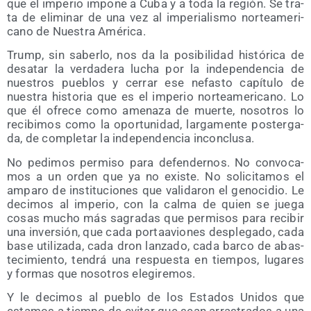
que el impe­rio impo­ne a Cuba y a toda la región. Se tra­
ta de eli­mi­nar de una vez al impe­ria­lis­mo nor­te­ame­ri­
cano de Nues­tra América.
Trump, sin saber­lo, nos da la posi­bi­li­dad his­tó­ri­ca de
des­atar la ver­da­de­ra lucha por la inde­pen­den­cia de
nues­tros pue­blos y cerrar ese nefas­to capí­tu­lo de
nues­tra his­to­ria que es el impe­rio nor­te­ame­ri­cano. Lo
que él ofre­ce como ame­na­za de muer­te, noso­tros lo
reci­bi­mos como la opor­tu­ni­dad, lar­ga­men­te pos­ter­ga­
da, de com­ple­tar la inde­pen­den­cia inconclusa.
No pedi­mos per­mi­so para defen­der­nos. No con­vo­ca­
mos a un orden que ya no exis­te. No soli­ci­ta­mos el
ampa­ro de ins­ti­tu­cio­nes que vali­da­ron el geno­ci­dio. Le
deci­mos al impe­rio, con la cal­ma de quien se jue­ga
cosas mucho más sagra­das que per­mi­sos para reci­bir
una inver­sión, que cada por­ta­avio­nes des­ple­ga­do, cada
base uti­li­za­da, cada dron lan­za­do, cada bar­co de abas­
te­ci­mien­to, ten­drá una res­pues­ta en tiem­pos, luga­res
y for­mas que noso­tros elegiremos.
Y le deci­mos al pue­blo de los Esta­dos Uni­dos que