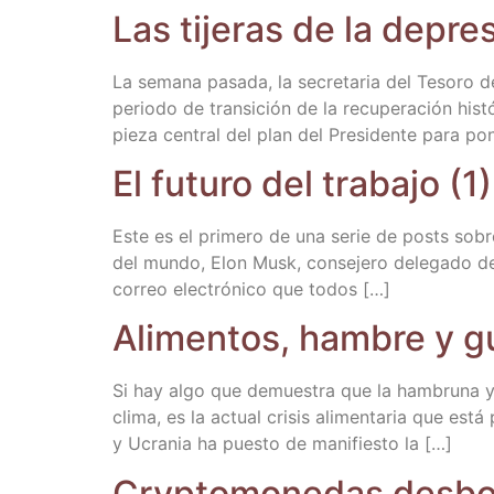
Las tije­ras de la depre
La sema­na pasa­da, la secre­ta­ria del Teso­ro
perio­do de tran­si­ción de la recu­pe­ra­ción his
pie­za cen­tral del plan del Pre­si­den­te para po
El futu­ro del tra­ba­jo (1
Este es el pri­me­ro de una serie de posts sobre
del mun­do, Elon Musk, con­se­je­ro dele­ga­do de
correo elec­tró­ni­co que todos […]
Ali­men­tos, ham­bre y g
Si hay algo que demues­tra que la ham­bru­na y la
cli­ma, es la actual cri­sis ali­men­ta­ria que es
y Ucra­nia ha pues­to de mani­fies­to la […]
Cry­pto­mo­ne­das desb