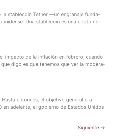
o la sta­ble­co­in Tether —un engra­na­je fun­da­
­ni­den­se. Una sta­ble­co­in es una crip­to­mo­
el impac­to de la infla­ción en febre­ro, cuan­do
lo que digo es que tene­mos que ver la mode­ra­
as­ta enton­ces, el obje­ti­vo gene­ral era
0 en ade­lan­te, el gobierno de Esta­dos Uni­dos
Siguiente
→