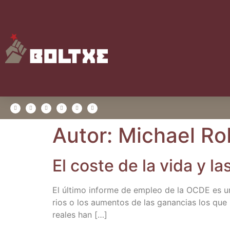
Autor:
Michael Ro
El cos­te de la vida y l
El últi­mo infor­me de empleo de la OCDE es una 
rios o los aumen­tos de las ganan­cias los que m
reales han […]