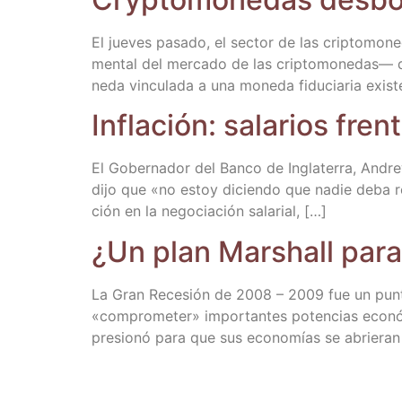
El jue­ves pasa­do, el sec­tor de las crip­to­mo­n
men­tal del mer­ca­do de las crip­to­mo­ne­das— d
ne­da vin­cu­la­da a una mone­da fidu­cia­ria exis­t
Infla­ción: sala­rios fren
El Gober­na­dor del Ban­co de Ingla­te­rra, Andre
dijo que «no estoy dicien­do que nadie deba re
ción en la nego­cia­ción salarial, […]
¿Un plan Marshall par
La Gran Rece­sión de 2008 – 2009 fue un pun­to d
«com­pro­me­ter» impor­tan­tes poten­cias eco­n
pre­sio­nó para que sus eco­no­mías se abrie­ran a