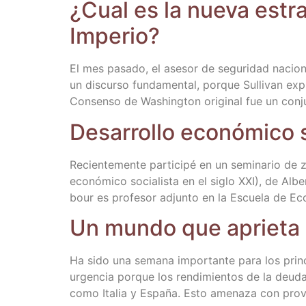
¿Cual es la nue­va estra­
Imperio?
El mes pasa­do, el ase­sor de segu­ri­dad nacio­nal,
un dis­cur­so fun­da­men­tal, por­que Sulli­van ex
Con­sen­so de Washing­ton ori­gi­nal fue un con­j
Desa­rro­llo eco­nó­mi­co 
Recien­te­men­te par­ti­ci­pé en un semi­na­rio de
eco­nó­mi­co socia­lis­ta en el siglo XXI), de Albe
bour es pro­fe­sor adjun­to en la Escue­la de Eco
Un mun­do que aprieta
Ha sido una sema­na impor­tan­te para los prin­ci
urgen­cia por­que los ren­di­mien­tos de la deu­d
como Ita­lia y Espa­ña. Esto ame­na­za con pro­v