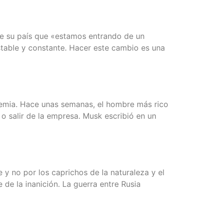
o de su país que «esta­mos entran­do de un
 esta­ble y cons­tan­te. Hacer este cam­bio es una
n­de­mia. Hace unas sema­nas, el hom­bre más rico
a o salir de la empre­sa. Musk escri­bió en un
 y no por los capri­chos de la natu­ra­le­za y el
e de la ina­ni­ción. La gue­rra entre Rusia