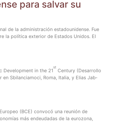
en­se para sal­var su
­nal de la admi­nis­tra­ción esta­dou­ni­den­se. Fue
 la polí­ti­ca exte­rior de Esta­dos Uni­dos. El
st
mic Deve­lop­ment in the 21
Cen­tury (Desa­rro­llo
 en Sbi­lan­cia­mo­ci, Roma, Ita­lia, y Elias Jab­
al Euro­peo (BCE) con­vo­có una reu­nión de
eco­no­mías más endeu­da­das de la euro­zo­na,