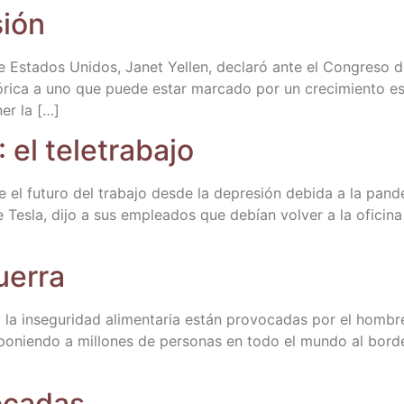
sión
 de Esta­dos Uni­dos, Janet Yellen, decla­ró ante el Con­gre­s
­tó­ri­ca a uno que pue­de estar mar­ca­do por un cre­ci­mien­to
ner la […]
): el teletrabajo
 el futu­ro del tra­ba­jo des­de la depre­sión debi­da a la pa
 Tes­la, dijo a sus emplea­dos que debían vol­ver a la ofi­ci­n
uerra
 inse­gu­ri­dad ali­men­ta­ria están pro­vo­ca­das por el hom­bre
tá ponien­do a millo­nes de per­so­nas en todo el mun­do al bor­d
ocadas