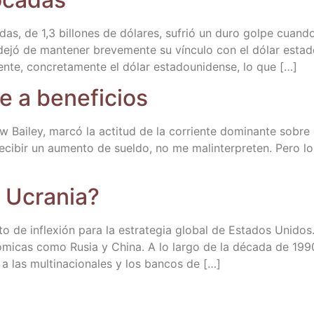
e­das, de 1,3 billo­nes de dóla­res, sufrió un duro gol­pe cuan­d
ejó de man­te­ner bre­ve­men­te su víncu­lo con el dólar esta­dou
en­te, con­cre­ta­men­te el dólar esta­dou­ni­den­se, lo que […]
­te a beneficios
w Bai­ley, mar­có la acti­tud de la corrien­te domi­nan­te sobre 
ci­bir un aumen­to de suel­do, no me malin­ter­pre­ten. Pero 
a Ucrania?
e infle­xión para la estra­te­gia glo­bal de Esta­dos Uni­dos. H
ó­mi­cas como Rusia y Chi­na. A lo lar­go de la déca­da de 199
 las mul­ti­na­cio­na­les y los ban­cos de […]