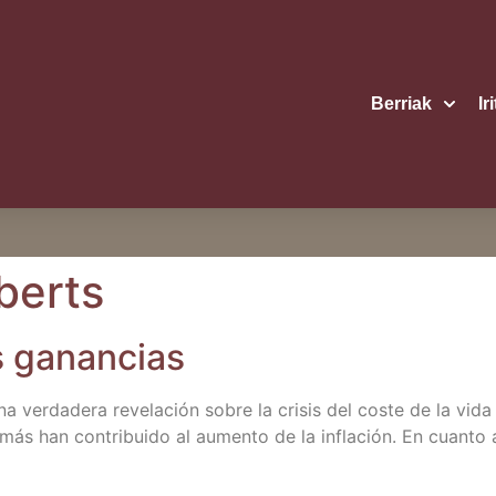
Berriak
Ir
berts
as ganancias
ver­da­de­ra reve­la­ción sobre la cri­sis del cos­te de la vid
ás han con­tri­bui­do al aumen­to de la infla­ción. En cuan­to 