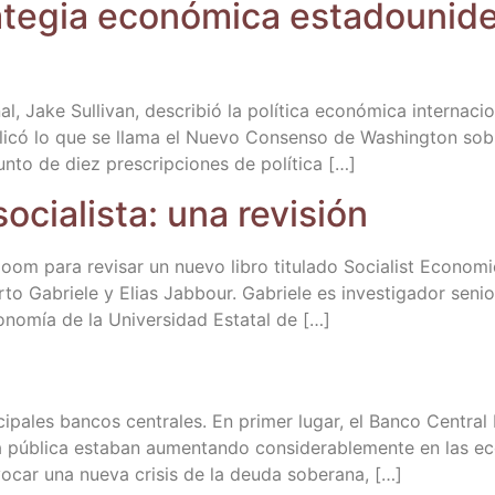
te­gia eco­nó­mi­ca esta­dou­ni­d
 Jake Sulli­van, des­cri­bió la polí­ti­ca eco­nó­mi­ca inter­na­cio
pli­có lo que se lla­ma el Nue­vo Con­sen­so de Washing­ton sobre
un­to de diez pres­crip­cio­nes de política […]
socia­lis­ta: una revisión
 zoom para revi­sar un nue­vo libro titu­la­do Socia­list Eco­no­
r­to Gabrie­le y Elias Jab­bour. Gabrie­le es inves­ti­ga­dor senior
­no­mía de la Uni­ver­si­dad Esta­tal de […]
­pa­les ban­cos cen­tra­les. En pri­mer lugar, el Ban­co Cen­tr
a públi­ca esta­ban aumen­tan­do con­si­de­ra­ble­men­te en las 
o­car una nue­va cri­sis de la deu­da soberana, […]