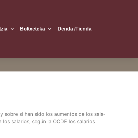
itzia
Boltxe­te­ka
Den­da /​Tien­da
a y sobre si han sido los aumen­tos de los sala­
a los sala­rios, según la OCDE los sala­rios