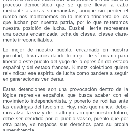
pro­ce­so demo­crá­ti­co que se quie­re lle­var a cabo
median­te alian­zas sobe­ra­nis­tas, aun­que sin per­der el
rum­bo nos man­te­ne­mos en la mis­ma trin­che­ra de los
que luchan por nues­tra patria, por lo que reite­ra­mos
nues­tra posi­ción de lucha. Eus­kal Herria repre­sen­ta
una oscu­ra encar­ni­za­da lucha de cla­ses, cla­ses cla­ra­
men­te irreconciliables.
Lo mejor de nues­tro pue­blo, encar­na­do en nues­tra
juven­tud, lle­va años dan­do lo mejor de sí mis­mo para
libe­rar a este pue­blo del yugo de la opre­sión del esta­do
espa­ñol y del esta­do fran­ces. Kimetz kolek­ti­boa quie­re
rei­vin­di­car ese espí­ri­tu de lucha como ban­de­ra a seguir
en gene­ra­cio­nes venideras.
Estas deten­cio­nes son una pro­vo­ca­ción den­tro de la
lógi­ca repre­si­va espa­ño­la, que bus­ca aca­bar con el
movi­mien­to inde­pen­den­tis­ta, y poner­lo de rodi­llas ante
las cua­dri­gas del fas­cis­mo. Hoy, más que nun­ca, debe­
mos alzar la voz y decir alto y cla­ro que nues­tro futu­ro,
debe ser deci­di­do por el pue­blo vas­co, pue­blo que por
otra par­te, ve nega­dos sus dere­chos para su pro­pia
supervivencia.