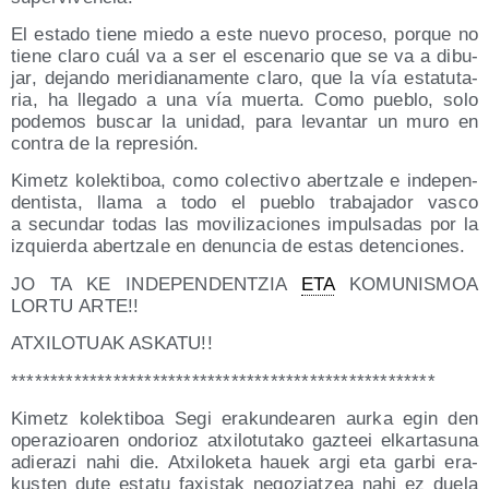
El esta­do tie­ne mie­do a este nue­vo pro­ce­so, por­que no
tie­ne cla­ro cuál va a ser el esce­na­rio que se va a dibu­
jar, dejan­do meri­dia­na­men­te cla­ro, que la vía esta­tu­ta­
ria, ha lle­ga­do a una vía muer­ta. Como pue­blo, solo
pode­mos bus­car la uni­dad, para levan­tar un muro en
con­tra de la represión.
Kimetz kolek­ti­boa, como colec­ti­vo aber­tza­le e inde­pen­
den­tis­ta, lla­ma a todo el pue­blo tra­ba­ja­dor vas­co
a secun­dar todas las movi­li­za­cio­nes impul­sa­das por la
izquier­da aber­tza­le en denun­cia de estas detenciones.
JO TA KE INDEPENDENTZIA
ETA
KOMUNISMOA
LORTU ARTE!!
ATXILOTUAK ASKATU!!
******************************************************
Kimetz kolek­ti­boa Segi era­kun­dea­ren aur­ka egin den
ope­ra­zioa­ren ondo­rioz atxi­lo­tu­ta­ko gaz­teei elkar­ta­su­na
adie­ra­zi nahi die. Atxi­lo­ke­ta hauek argi eta gar­bi era­
kus­ten dute esta­tu faxis­tak nego­ziatzea nahi ez due­la