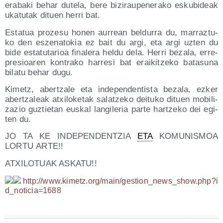
era­ba­ki behar dute­la, bere bizi­rau­pe­ne­ra­ko esku­bi­deak
uka­tu­tak dituen herri bat.
Esta­tua pro­ze­su honen aurrean bel­du­rra du, marraz­tu­
ko den esze­na­to­kia ez bait du argi, eta argi uzten du
bide esta­tu­ta­rioa fina­le­ra hel­du dela. Herri beza­la, erre­
pre­sioa­ren kon­tra­ko harre­si bat erai­kitze­ko bata­su­na
bila­tu behar dugu.
Kimetz, aber­tza­le eta inde­pen­den­tis­ta beza­la, ezker
aber­tza­leak atxi­lo­ke­tak salatze­ko dei­tu­ko dituen mobi­li­
za­zio guz­tie­tan eus­kal lan­gi­le­ria par­te har­tze­ko dei egi­
ten du.
JO TA KE INDEPENDENTZIA
ETA
KOMUNISMOA
LORTU ARTE!!
ATXILOTUAK ASKATU!!
http://​www​.kimetz​.org/​m​a​i​n​/​g​e​s​t​i​o​n​_​n​e​w​s​_​s​h​o​w​.​p​h​p​?​i​
d​_​n​o​t​i​c​i​a​=​1​688