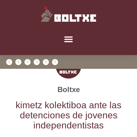
Boltxe
kimetz kolek­ti­boa ante las
deten­cio­nes de jove­nes
independentistas