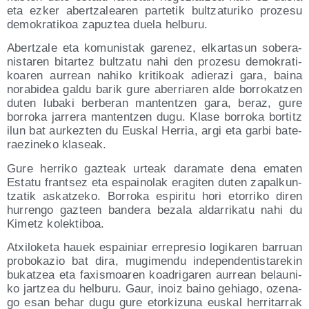
eta ezker aber­tza­lea­ren par­te­tik bul­tza­tu­ri­ko pro­ze­su
demo­kra­ti­koa zapuz­tea due­la helburu.
Aber­tza­le eta komu­nis­tak gare­nez, elkar­ta­sun sobe­ra­
nis­ta­ren bitar­tez bul­tza­tu nahi den pro­ze­su demo­kra­ti­
koa­ren aurrean nahi­ko kri­ti­koak adie­ra­zi gara, bai­na
nora­bi­dea gal­du barik gure abe­rria­ren alde borro­katzen
duten luba­ki ber­be­ran man­ten­tzen gara, beraz, gure
borro­ka jarre­ra man­ten­tzen dugu. Kla­se borro­ka bor­titz
ilun bat aur­kez­ten du Eus­kal Herria, argi eta gar­bi bate­
ra­ezi­ne­ko klaseak.
Gure herri­ko gaz­teak urteak dara­ma­te dena ema­ten
Esta­tu fran­tsez eta espai­no­lak era­gi­ten duten zapal­kun­
tza­tik askatze­ko. Borro­ka espi­ri­tu hori eto­rri­ko diren
hurren­go gaz­teen ban­de­ra beza­la alda­rri­ka­tu nahi du
Kimetz kolektiboa.
Atxi­lo­ke­ta hauek espai­niar erre­pre­sio logi­ka­ren barruan
pro­bo­ka­zio bat dira, mugi­men­du inde­pen­den­tis­ta­re­kin
bukatzea eta faxis­moa­ren koa­dri­ga­ren aurrean belau­ni­
ko jar­tzea du hel­bu­ru. Gaur, inoiz baino gehia­go, oze­na­
go esan behar dugu gure etor­ki­zu­na eus­kal herri­ta­rrak