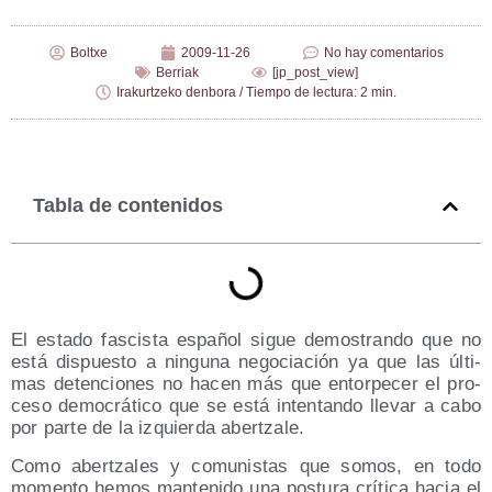
Boltxe
2009-11-26
No hay comentarios
Berriak
[jp_post_view]
Irakurtzeko denbora / Tiempo de lectura: 2 min.
Tabla de contenidos
El esta­do fas­cis­ta espa­ñol sigue demos­tran­do que no
está dis­pues­to a nin­gu­na nego­cia­ción ya que las últi­
mas deten­cio­nes no hacen más que entor­pe­cer el pro­
ce­so demo­crá­ti­co que se está inten­tan­do lle­var a cabo
por par­te de la izquier­da abertzale.
Como aber­tza­les y comu­nis­tas que somos, en todo
momen­to hemos man­te­ni­do una pos­tu­ra crí­ti­ca hacia el