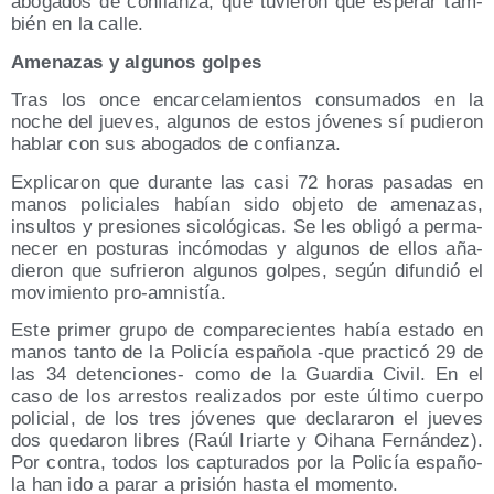
abo­ga­dos de con­fian­za, que tuvie­ron que espe­rar tam­
bién en la calle.
Ame­na­zas y algu­nos golpes
Tras los once encar­ce­la­mien­tos con­su­ma­dos en la
noche del jue­ves, algu­nos de estos jóve­nes sí pudie­ron
hablar con sus abo­ga­dos de confianza.
Expli­ca­ron que duran­te las casi 72 horas pasa­das en
manos poli­cia­les habían sido obje­to de ame­na­zas,
insul­tos y pre­sio­nes sico­ló­gi­cas. Se les obli­gó a per­ma­
ne­cer en pos­tu­ras incó­mo­das y algu­nos de ellos aña­
die­ron que sufrie­ron algu­nos gol­pes, según difun­dió el
movi­mien­to pro-amnistía.
Este pri­mer gru­po de com­pa­re­cien­tes había esta­do en
manos tan­to de la Poli­cía espa­ño­la ‑que prac­ti­có 29 de
las 34 deten­cio­nes- como de la Guar­dia Civil. En el
caso de los arres­tos rea­li­za­dos por este últi­mo cuer­po
poli­cial, de los tres jóve­nes que decla­ra­ron el jue­ves
dos que­da­ron libres (Raúl Iriar­te y Oiha­na Fer­nán­dez).
Por con­tra, todos los cap­tu­ra­dos por la Poli­cía espa­ño­
la han ido a parar a pri­sión has­ta el momento.