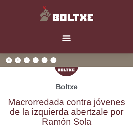
Boltxe
Macro­rre­da­da con­tra jóve­nes
de la izquier­da aber­tza­le por
Ramón Sola