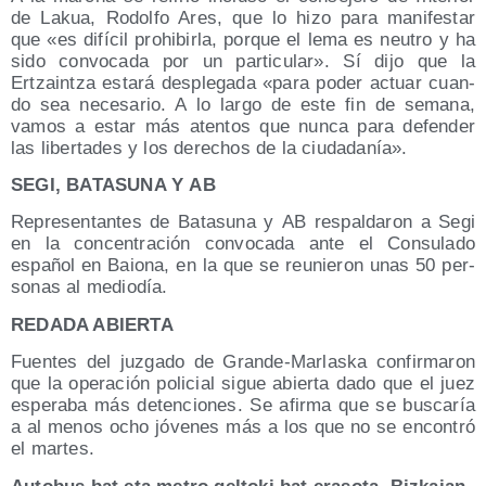
de Lakua, Rodol­fo Ares, que lo hizo para mani­fes­tar
que «es difí­cil prohi­bir­la, por­que el lema es neu­tro y ha
sido con­vo­ca­da por un par­ti­cu­lar». Sí dijo que la
Ertzain­tza esta­rá des­ple­ga­da «para poder actuar cuan­
do sea nece­sa­rio. A lo lar­go de este fin de sema­na,
vamos a estar más aten­tos que nun­ca para defen­der
las liber­ta­des y los dere­chos de la ciudadanía».
SEGI, BATASUNA Y AB
Repre­sen­tan­tes de Bata­su­na y AB res­pal­da­ron a Segi
en la con­cen­tra­ción con­vo­ca­da ante el Con­su­la­do
espa­ñol en Baio­na, en la que se reu­nie­ron unas 50 per­
so­nas al mediodía.
REDADA ABIERTA
Fuen­tes del juz­ga­do de Gran­de-Mar­las­ka con­fir­ma­ron
que la ope­ra­ción poli­cial sigue abier­ta dado que el juez
espe­ra­ba más deten­cio­nes. Se afir­ma que se bus­ca­ría
a al menos ocho jóve­nes más a los que no se encon­tró
el martes.