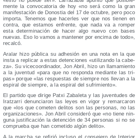
«esto no pue­de ser». Larra­za­bal apun­tó que posi­ble­
men­te la con­vo­ca­to­ria de hoy «no será como la gran
mani­fes­ta­ción de Donos­tia del 17 de octu­bre, pero poco
impor­ta. Tene­mos que hacer­les ver que nos tie­nen en
con­tra, que esta­mos enfren­te, que nada va a rom­per
esta deter­mi­na­ción de hacer algo nue­vo con bases
nue­vas. Eso lo vamos a man­te­ner por enci­ma de todo»,
recalcó.
Ara­lar hizo públi­ca su adhe­sión en una nota en la que
ins­ta a repli­car a estas deten­cio­nes «uti­li­zan­do la cabe­
za». Su vice­co­or­di­na­dor, Jon Abril, hizo un lla­ma­mien­to
a la juven­tud «para que no res­pon­da median­te las tri­
pas» por­que «las res­pues­tas de siem­pre nos lle­van a la
espi­ral de siem­pre, a la espi­ral del sufrimiento».
El par­ti­do que diri­ge Patxi Zaba­le­ta y las juven­tu­des de
Iratza­rri denun­cia­ron las leyes en vigor y remar­ca­ron
que «los que come­ten deli­tos son las per­so­nas, no las
orga­ni­za­cio­nes». Jon Abril con­si­de­ró que «no tie­ne nin­
gu­na jus­ti­fi­ca­ción la deten­ción de 34 per­so­nas si no se
com­prue­ba que han come­ti­do algún delito».
A la mar­cha se refi­rió inclu­so el con­se­je­ro de Inte­rior