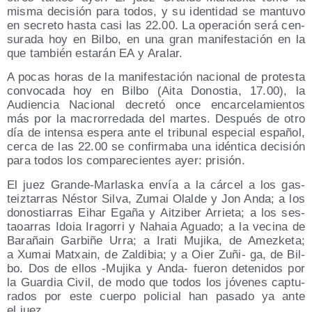
mis­ma deci­sión para todos, y su iden­ti­dad se man­tu­vo
en secre­to has­ta casi las 22.00. La ope­ra­ción será cen­
su­ra­da hoy en Bil­bo, en una gran mani­fes­ta­ción en la
que tam­bién esta­rán EA y Aralar.
A pocas horas de la mani­fes­ta­ción nacio­nal de pro­tes­ta
con­vo­ca­da hoy en Bil­bo (Aita Donos­tia, 17.00), la
Audien­cia Nacio­nal decre­tó once encar­ce­la­mien­tos
más por la macro­rre­da­da del mar­tes. Des­pués de otro
día de inten­sa espe­ra ante el tri­bu­nal espe­cial espa­ñol,
cer­ca de las 22.00 se con­fir­ma­ba una idén­ti­ca deci­sión
para todos los com­pa­re­cien­tes ayer: prisión.
El juez Gran­de-Mar­las­ka envía a la cár­cel a los gas­
teiz­ta­rras Nés­tor Sil­va, Zumai Olal­de y Jon Anda; a los
donos­tia­rras Eihar Ega­ña y Aitzi­ber Arrie­ta; a los ses­
taoa­rras Idoia Ira­go­rri y Nahaia Agua­do; a la veci­na de
Bara­ñain Gar­bi­ñe Urra; a Ira­ti Muji­ka, de Amez­ke­ta;
a Xumai Matxain, de Zal­di­bia; y a Oier Zuñi- ga, de Bil­
bo. Dos de ellos ‑Muji­ka y Anda- fue­ron dete­ni­dos por
la Guar­dia Civil, de modo que todos los jóve­nes cap­tu­
ra­dos por este cuer­po poli­cial han pasa­do ya ante
el juez.