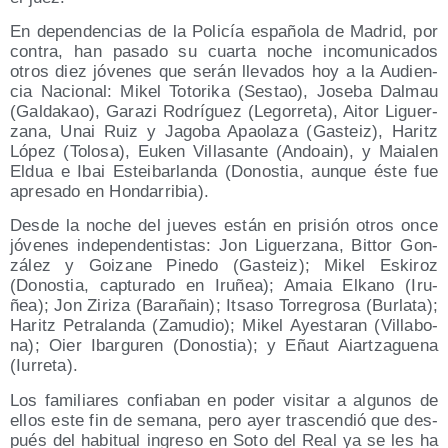
En depen­den­cias de la Poli­cía espa­ño­la de Madrid, por
con­tra, han pasa­do su cuar­ta noche inco­mu­ni­ca­dos
otros diez jóve­nes que serán lle­va­dos hoy a la Audien­
cia Nacio­nal: Mikel Toto­ri­ka (Ses­tao), Jose­ba Dal­mau
(Gal­da­kao), Gara­zi Rodrí­guez (Lego­rre­ta), Aitor Liguer­
za­na, Unai Ruiz y Jago­ba Apao­la­za (Gas­teiz), Haritz
López (Tolo­sa), Euken Villa­san­te (Andoain), y Maia­len
Eldua e Ibai Estei­bar­lan­da (Donos­tia, aun­que éste fue
apre­sa­do en Hondarribia).
Des­de la noche del jue­ves están en pri­sión otros once
jóve­nes inde­pen­den­tis­tas: Jon Liguer­za­na, Bit­tor Gon­
zá­lez y Goi­za­ne Pine­do (Gas­teiz); Mikel Eski­roz
(Donos­tia, cap­tu­ra­do en Iru­ñea); Amaia Elkano (Iru­
ñea); Jon Ziri­za (Bara­ñain); Itsa­so Torre­gro­sa (Bur­la­ta);
Haritz Petra­lan­da (Zamu­dio); Mikel Ayes­ta­ran (Villa­bo­
na); Oier Ibar­gu­ren (Donos­tia); y Eñaut Aiar­tza­gue­na
(Iurre­ta).
Los fami­lia­res con­fia­ban en poder visi­tar a algu­nos de
ellos este fin de sema­na, pero ayer tras­cen­dió que des­
pués del habi­tual ingre­so en Soto del Real ya se les ha