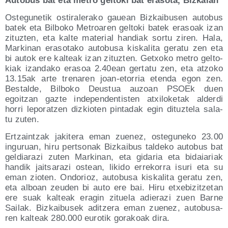
Auto­bus bat eta metro gel­to­ki bat era­so­ta, Bizkaian
Oste­gu­ne­tik osti­ra­le­ra­ko gauean Biz­kai­bu­sen auto­bus
batek eta Bil­bo­ko Metroa­ren gel­to­ki batek era­soak izan
zituz­ten, eta kal­te mate­rial han­diak sor­tu ziren. Hala,
Mar­ki­nan era­so­ta­ko auto­bu­sa kis­ka­li­ta gera­tu zen eta
bi autok ere kal­teak izan zituz­ten. Getxo­ko metro gel­to­
kiak izan­da­ko era­soa 2.40ean ger­ta­tu zen, eta atzo­ko
13.15ak arte tre­na­ren joan-eto­rria eten­da egon zen.
Bes­tal­de, Bil­bo­ko Deus­tua auzoan PSOEk duen
egoitzan gaz­te inde­pen­den­tis­ten atxi­lo­ke­tak alder­di
horri lepo­ratzen diz­kio­ten pin­ta­dak egin dituz­te­la sala­
tu zuten.
Ertzain­tzak jaki­te­ra eman zue­nez, oste­gu­ne­ko 23.00
ingu­ruan, hiru per­tso­nak Biz­kai­bus tal­de­ko auto­bus bat
gel­dia­ra­zi zuten Mar­ki­nan, eta gida­ria eta bidaia­riak
han­dik jaitsa­ra­zi ostean, liki­do erre­ko­rra isu­ri eta su
eman zio­ten. Ondo­rioz, auto­bu­sa kis­ka­li­ta gera­tu zen,
eta alboan zeu­den bi auto ere bai. Hiru etxe­bi­zitze­tan
ere suak kal­teak era­gin zitue­la adie­ra­zi zuen Bar­ne
Sai­lak. Biz­kai­bu­sek aditze­ra eman zue­nez, auto­bu­sa­
ren kal­teak 280.000 euro­tik gora­koak dira.