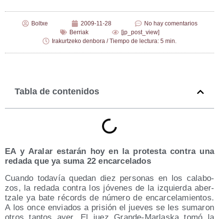
Boltxe
2009-11-28
No hay comentarios
Berriak
[jp_post_view]
Irakurtzeko denbora / Tiempo de lectura: 5 min.
Tabla de contenidos
EA y Ara­lar esta­rán hoy en la pro­tes­ta con­tra una
reda­da que ya suma 22 encarcelados
Cuan­do toda­vía que­dan diez per­so­nas en los cala­bo­
zos, la reda­da con­tra los jóve­nes de la izquier­da aber­
tza­le ya bate récords de núme­ro de encar­ce­la­mien­tos.
A los once envia­dos a pri­sión el jue­ves se les suma­ron
otros tan­tos ayer. El juez Gran­de-Mar­las­ka tomó la