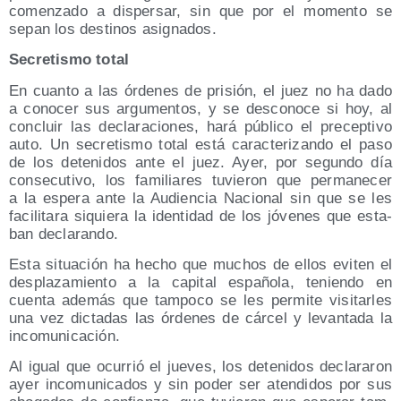
comen­za­do a dis­per­sar, sin que por el momen­to se
sepan los des­ti­nos asignados.
Secre­tis­mo total
En cuan­to a las órde­nes de pri­sión, el juez no ha dado
a cono­cer sus argu­men­tos, y se des­co­no­ce si hoy, al
con­cluir las decla­ra­cio­nes, hará públi­co el pre­cep­ti­vo
auto. Un secre­tis­mo total está carac­te­ri­zan­do el paso
de los dete­ni­dos ante el juez. Ayer, por segun­do día
con­se­cu­ti­vo, los fami­lia­res tuvie­ron que per­ma­ne­cer
a la espe­ra ante la Audien­cia Nacio­nal sin que se les
faci­li­ta­ra siquie­ra la iden­ti­dad de los jóve­nes que esta­
ban declarando.
Esta situa­ción ha hecho que muchos de ellos evi­ten el
des­pla­za­mien­to a la capi­tal espa­ño­la, tenien­do en
cuen­ta ade­más que tam­po­co se les per­mi­te visi­tar­les
una vez dic­ta­das las órde­nes de cár­cel y levan­ta­da la
incomunicación.
Al igual que ocu­rrió el jue­ves, los dete­ni­dos decla­ra­ron
ayer inco­mu­ni­ca­dos y sin poder ser aten­di­dos por sus