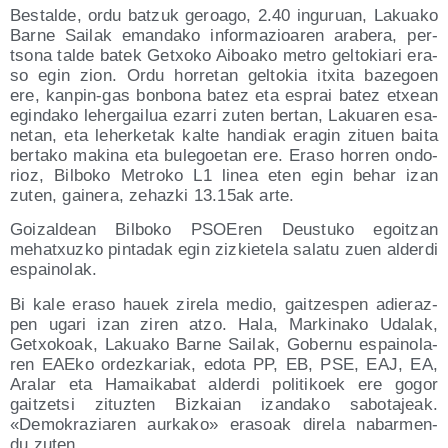
Bes­tal­de, ordu batzuk geroa­go, 2.40 ingu­ruan, Lakua­ko
Bar­ne Sai­lak eman­da­ko infor­ma­zioa­ren ara­be­ra, per­
tso­na tal­de batek Getxo­ko Aiboa­ko metro gel­to­kia­ri era­
so egin zion. Ordu horre­tan gel­to­kia itxi­ta baze­goen
ere, kan­pin-gas bon­bo­na batez eta esprai batez etxean
egin­da­ko leher­gai­lua eza­rri zuten ber­tan, Lakua­ren esa­
ne­tan, eta leher­ke­tak kal­te han­diak era­gin zituen bai­ta
ber­ta­ko maki­na eta bule­goe­tan ere. Era­so horren ondo­
rioz, Bil­bo­ko Metro­ko L1 linea eten egin behar izan
zuten, gai­ne­ra, zehaz­ki 13.15ak arte.
Goi­zal­dean Bil­bo­ko PSOE­ren Deus­tu­ko egoitzan
mehatxuz­ko pin­ta­dak egin ziz­kie­te­la sala­tu zuen alder­di
espainolak.
Bi kale era­so hauek zire­la medio, gaitzes­pen adie­raz­
pen uga­ri izan ziren atzo. Hala, Mar­ki­na­ko Uda­lak,
Getxo­koak, Lakua­ko Bar­ne Sai­lak, Gober­nu espai­no­la­
ren EAE­ko ordez­ka­riak, edo­ta PP, EB, PSE, EAJ, EA,
Ara­lar eta Hamai­ka­bat alder­di poli­ti­koek ere gogor
gaitzetsi zituz­ten Biz­kaian izan­da­ko sabo­ta­jeak.
«Demo­kra­zia­ren aur­ka­ko» era­soak dire­la nabar­men­
du zuten.