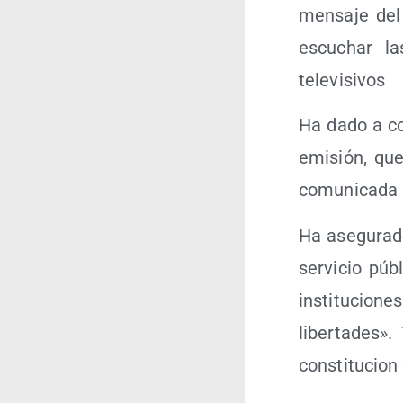
men­sa­je de
escu­char la
televisivos
Ha dado a con
emi­sión, que
comu­ni­ca­da
Ha ase­gu­ra­
ser­vi­cio p
ins­ti­tu­cio­
liber­ta­des»
cons­ti­tu­ci