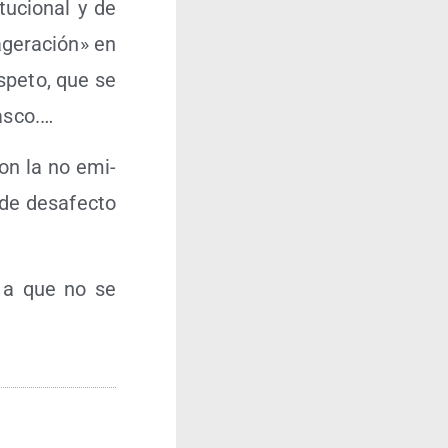
tu­cio­nal y de
­ge­ra­ción» en
s­pe­to, que se
vasco.…
­ron la no emi­
e des­afec­to
, a que no se