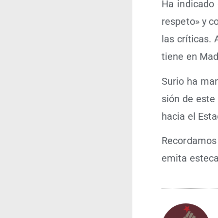
Ha indi­ca­do 
res­pe­to» y c
las crí­ti­cas
tie­ne en Mad
Surio ha mani­
sión de este
hacia el Esta­
Recor­da­mos
emi­ta este­ca­