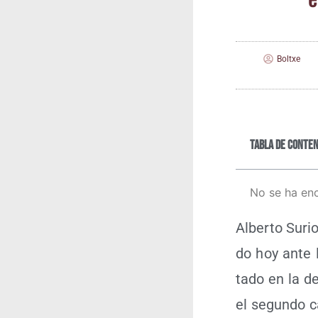
Boltxe
Tabla de conten
No se ha en
Alber­to Surio
do hoy ante l
ta­do en la de
el segun­do ca