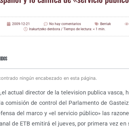
2009-12-21
No hay comentarios
Berriak
Irakurtzeko denbora / Tiempo de lectura: < 1 min.
idos
contrado ningún encabezado en esta página.
,el actual direc­tor de la tele­vi­sion publi­ca vas­ca, h
a comi­sión de con­trol del Par­la­men­to de Gas­teiz
fen­sa del mar­co y «el ser­vi­cio públi­co» las razo­
nal de ETB emi­ti­rá el jue­ves, por pri­me­ra vez en su