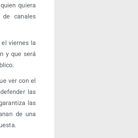
quien quie­ra
d de cana­les
el vier­nes la
ión y que será
blico.
que ver con el
defen­der las
garan­ti­za las
ema­nan de una
puesta.