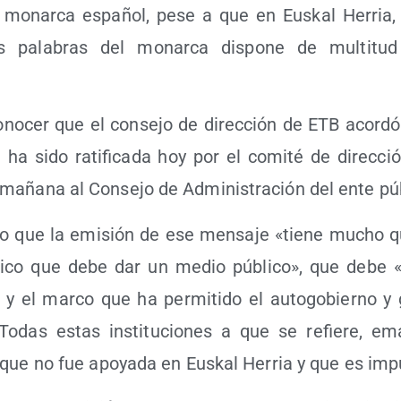
l monar­ca espa­ñol, pese a que en Eus­kal Herria, 
s pala­bras del monar­ca dis­po­ne de mul­ti­tu
o­cer que el con­se­jo de direc­ción de ETB acor­dó 
 ha sido rati­fi­ca­da hoy por el comi­té de direc­c
 maña­na al Con­se­jo de Admi­nis­tra­ción del ente pú
do que la emi­sión de ese men­sa­je «tie­ne mucho 
úbli­co que debe dar un medio públi­co», que debe «
nes y el mar­co que ha per­mi­ti­do el auto­go­bierno y 
. Todas estas ins­ti­tu­cio­nes a que se refie­re, 
on que no fue apo­ya­da en Eus­kal Herria y que es im