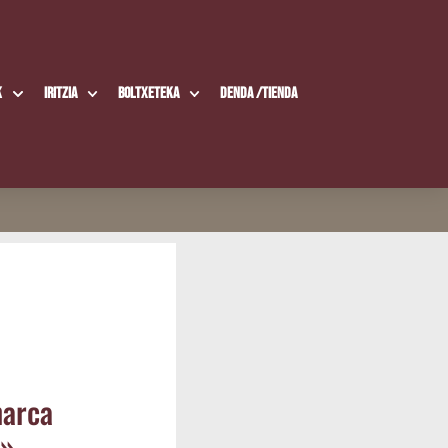
k
Iritzia
Boltxe­te­ka
Den­da /​Tien­da
nar­ca
o»