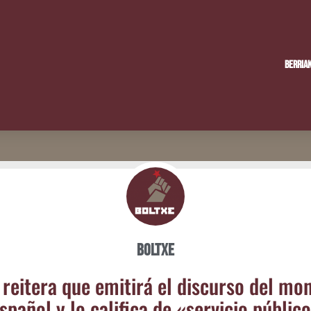
Berria
Boltxe
reite­ra que emi­ti­rá el dis­cur­so del mo
spa­ñol y lo cali­fi­ca de «ser­vi­cio públic