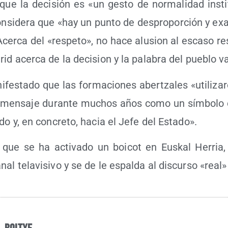
que la deci­sión es «un ges­to de nor­ma­li­dad ins­ti­
on­si­de­ra que «hay un pun­to de des­pro­por­ción y exa
. Acer­ca del «res­pe­to», no hace alu­sion al esca­so re
rid acer­ca de la deci­sion y la pala­bra del pue­blo 
fes­ta­do que las for­ma­cio­nes aber­tza­les «uti­li­za
 men­sa­je duran­te muchos años como un sím­bo­lo d
do y, en con­cre­to, hacia el Jefe del Estado».
 que se ha acti­va­do un boi­cot en Eus­kal Herria
nal tela­vi­si­vo y se de le espal­da al dis­cur­so «real»