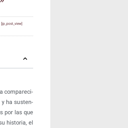
[jp_post_view]
a com­pa­re­ci­
 y ha sus­ten­
nes por las que
 his­to­ria, el