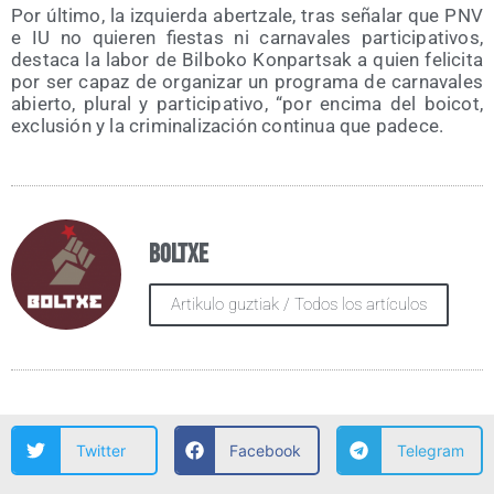
Por últi­mo, la izquier­da aber­tza­le, tras seña­lar que PNV
e IU no quie­ren fies­tas ni car­na­va­les par­ti­ci­pa­ti­vos,
des­ta­ca la labor de Bil­bo­ko Kon­par­tsak a quien feli­ci­ta
por ser capaz de orga­ni­zar un pro­gra­ma de car­na­va­les
abier­to, plu­ral y par­ti­ci­pa­ti­vo, “por enci­ma del boi­cot,
exclu­sión y la cri­mi­na­li­za­ción con­ti­nua que padece.
Boltxe
Artikulo guztiak / Todos los artículos
Twitter
Facebook
Telegram