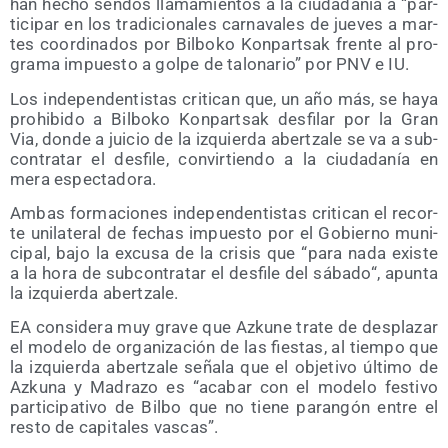
han hecho sen­dos lla­ma­mien­tos a la ciu­da­da­nía a “par­
ti­ci­par en los tra­di­cio­na­les car­na­va­les de jue­ves a mar­
tes coor­di­na­dos por Bil­bo­ko Kon­par­tsak fren­te al pro­
gra­ma impues­to a gol­pe de talo­na­rio” por PNV e IU.
Los inde­pen­den­tis­tas cri­ti­can que, un año más, se haya
prohi­bi­do a Bil­bo­ko Kon­par­tsak des­fi­lar por la Gran
Via, don­de a jui­cio de la izquier­da aber­tza­le se va a sub­
con­tra­tar el des­fi­le, con­vir­tien­do a la ciu­da­da­nía en
mera espectadora.
Ambas for­ma­cio­nes inde­pen­den­tis­tas cri­ti­can el recor­
te uni­la­te­ral de fechas impues­to por el Gobierno muni­
ci­pal, bajo la excu­sa de la cri­sis que “para nada exis­te
a la hora de sub­con­tra­tar el des­fi­le del sába­do“, apun­ta
la izquier­da abertzale.
EA con­si­de­ra muy gra­ve que Azku­ne tra­te de des­pla­zar
el mode­lo de orga­ni­za­ción de las fies­tas, al tiem­po que
la izquier­da aber­tza­le seña­la que el obje­ti­vo últi­mo de
Azku­na y Madra­zo es “aca­bar con el mode­lo fes­ti­vo
par­ti­ci­pa­ti­vo de Bil­bo que no tie­ne paran­gón entre el
res­to de capi­ta­les vascas”.