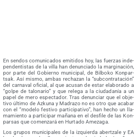
En sen­dos comu­ni­ca­dos emi­ti­dos hoy, las fuer­zas inde­
pen­den­tis­tas de la villa han denun­cia­do la mar­gi­na­ción,
por par­te del Gobierno muni­ci­pal, de Bil­bo­ko Kon­par­
tsak. Así mis­mo, ambas recha­zan la “sub­con­tra­ta­ción”
del car­na­val ofi­cial, al que acu­san de estar ela­bo­ra­do a
“gol­pe de talo­na­rio” y que rele­ga a la ciu­da­da­nía a un
papel de mero espec­ta­dor. Tras denun­ciar que el obje­
ti­vo últi­mo de Azku­na y Madra­zo no es otro que aca­bar
con el “mode­lo fes­ti­vo par­ti­ci­pa­ti­vo”, han hecho un lla­
ma­mien­to a par­ti­ci­par maña­na en el des­fi­le de las Kon­
par­sas que comen­za­rá en Hur­ta­do Amezaga.
Los gru­pos muni­ci­pa­les de la izquier­da aber­tza­le y EA