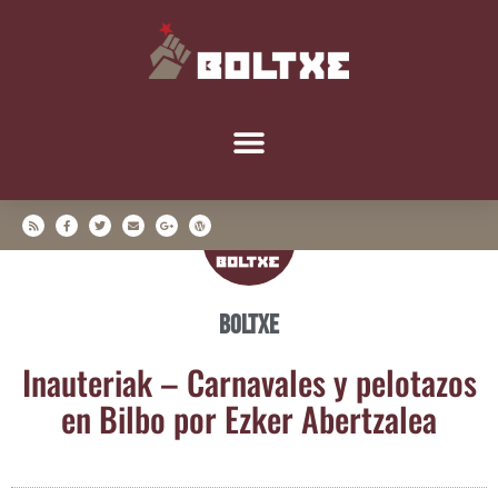
Boltxe
Inaute­riak – Car­na­va­les y pelo­ta­zos
en Bil­bo por Ezker Abertzalea