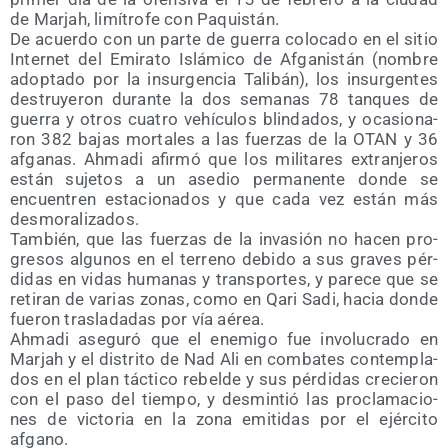
de Mar­jah, limí­tro­fe con Paquistán.
De acuer­do con un par­te de gue­rra colo­ca­do en el sitio
Inter­net del Emi­ra­to Islá­mi­co de Afga­nis­tán (nom­bre
adop­ta­do por la insur­gen­cia Tali­bán), los insur­gen­tes
des­tru­ye­ron duran­te la dos sema­nas 78 tan­ques de
gue­rra y otros cua­tro vehícu­los blin­da­dos, y oca­sio­na­
ron 382 bajas mor­ta­les a las fuer­zas de la OTAN y 36
afga­nas. Ahma­di afir­mó que los mili­ta­res extran­je­ros
están suje­tos a un ase­dio per­ma­nen­te don­de se
encuen­tren esta­cio­na­dos y que cada vez están más
desmoralizados.
Tam­bién, que las fuer­zas de la inva­sión no hacen pro­
gre­sos algu­nos en el terreno debi­do a sus gra­ves pér­
di­das en vidas huma­nas y trans­por­tes, y pare­ce que se
reti­ran de varias zonas, como en Qari Sadi, hacia don­de
fue­ron tras­la­da­das por vía aérea.
Ahma­di ase­gu­ró que el enemi­go fue invo­lu­cra­do en
Mar­jah y el dis­tri­to de Nad Ali en com­ba­tes con­tem­pla­
dos en el plan tác­ti­co rebel­de y sus pér­di­das cre­cie­ron
con el paso del tiem­po, y des­min­tió las pro­cla­ma­cio­
nes de vic­to­ria en la zona emi­ti­das por el ejér­ci­to
afgano.