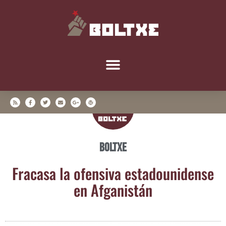
Boltxe
Fra­ca­sa la ofen­si­va esta­dou­ni­den­se
en Afganistán