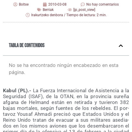
Boltxe
2010-03-08
No hay comentarios
Berriak
[jp_post_view]
Irakurtzeko denbora / Tiempo de lectura: 2 min.
Tabla de contenidos
No se ha encontrado ningún encabezado en esta
página.
Kabul (PL).-
La Fuer­za Inter­na­cio­nal de Asis­ten­cia a la
Segu­ri­dad (ISAF), de la OTAN, en la pro­vin­cia sure­ña
afga­na de Hel­mand están en reti­ra­da y tuvie­ron 382
bajas mor­ta­les, según fuen­tes de los rebel­des. El por­
ta­voz You­saf Ahma­di pre­ci­só que Esta­dos Uni­dos y el
Rei­no Uni­do tra­tan de eva­cuar a sus mili­ta­res ase­dia­
dos en los mis­mos avio­nes que los des­em­bar­ca­ron el
pri­mer día de la ofen­si­va el 13 de febre­ro a la ciu­dad