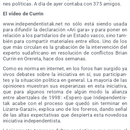
nes polí­ti­cas. A día de ayer con­ta­ba con 375 amigos.
El vídeo de Currin
www​.inde​pen​den​tis​tak​.net no sólo está sien­do usa­da
para difun­dir la decla­ra­ción «Ari gara» y para poner en
rela­ción a los par­ti­da­rios de un Esta­do vas­co, sino tam­
bién para com­par­tir mate­ria­les entre ellos. Uno de los
que más cir­cu­lan es la gra­ba­ción de la inter­ven­ción del
exper­to suda­fri­cano en reso­lu­ción de con­flic­tos Brian
Currin en Ore­re­ta, hace dos semanas.
Como es nor­ma en inter­net, en los foros han sur­gi­do ya
vivos deba­tes sobre la ini­cia­ti­va en sí, sus par­ti­ci­pan­
tes y la situa­ción polí­ti­ca en gene­ral. La mayo­ría de las
opi­nio­nes mues­tran sus espe­ran­zas en esta ini­cia­ti­va,
que para algu­nos reto­ma de algún modo la alian­za
entre aber­tza­les de 1998: «Espe­ro que Inde­pen­den­tis­
tak aca­be con el pro­ce­so que que­dó sin ter­mi­nar en
Liza­rra-Gara­zi», expli­ca uno de los fore­ros, dan­do señal
de las altas expec­ta­ti­vas que des­pier­ta esta nove­do­sa
ini­cia­ti­va independentista.