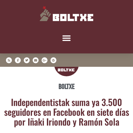
Boltxe
Inde­pen­den­tis­tak suma ya 3.500
segui­do­res en Face­book en sie­te días
por Iña­ki Irion­do y Ramón Sola