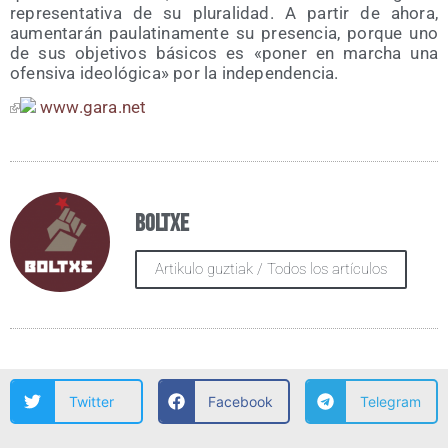
repre­sen­ta­ti­va de su plu­ra­li­dad. A par­tir de aho­ra,
aumen­ta­rán pau­la­ti­na­men­te su pre­sen­cia, por­que uno
de sus obje­ti­vos bási­cos es «poner en mar­cha una
ofen­si­va ideo­ló­gi­ca» por la independencia.
www​.gara​.net
Boltxe
Artikulo guztiak / Todos los artículos
Twitter
Facebook
Telegram