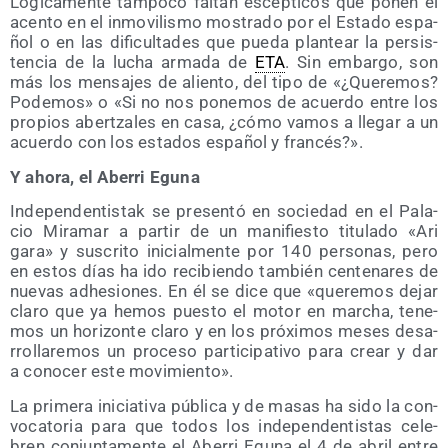
Lógi­ca­men­te tam­po­co fal­tan escép­ti­cos que ponen el
acen­to en el inmo­vi­lis­mo mos­tra­do por el Esta­do espa­
ñol o en las difi­cul­ta­des que pue­da plan­tear la per­sis­
ten­cia de la lucha arma­da de
ETA
. Sin embar­go, son
más los men­sa­jes de alien­to, del tipo de «¿Que­re­mos?
Pode­mos» o «Si no nos pone­mos de acuer­do entre los
pro­pios aber­tza­les en casa, ¿cómo vamos a lle­gar a un
acuer­do con los esta­dos espa­ñol y francés?».
Y aho­ra, el Abe­rri Eguna
Inde­pen­den­tis­tak se pre­sen­tó en socie­dad en el Pala­
cio Mira­mar a par­tir de un mani­fies­to titu­la­do «Ari
gara» y sus­cri­to ini­cial­men­te por 140 per­so­nas, pero
en estos días ha ido reci­bien­do tam­bién cen­te­na­res de
nue­vas adhe­sio­nes. En él se dice que «que­re­mos dejar
cla­ro que ya hemos pues­to el motor en mar­cha, tene­
mos un hori­zon­te cla­ro y en los pró­xi­mos meses desa­
rro­lla­re­mos un pro­ce­so par­ti­ci­pa­ti­vo para crear y dar
a cono­cer este movimiento».
La pri­me­ra ini­cia­ti­va públi­ca y de masas ha sido la con­
vo­ca­to­ria para que todos los inde­pen­den­tis­tas cele­
bren con­jun­ta­men­te el Abe­rri Egu­na el 4 de abril entre