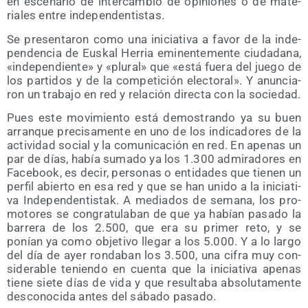
en esce­na­rio de inter­cam­bio de opi­nio­nes o de mate­
ria­les entre independentistas.
Se pre­sen­ta­ron como una ini­cia­ti­va a favor de la inde­
pen­den­cia de Eus­kal Herria emi­nen­te­men­te ciu­da­da­na,
«inde­pen­dien­te» y «plu­ral» que «está fue­ra del jue­go de
los par­ti­dos y de la com­pe­ti­ción elec­to­ral». Y anun­cia­
ron un tra­ba­jo en red y rela­ción direc­ta con la sociedad.
Pues este movi­mien­to está demos­tran­do ya su buen
arran­que pre­ci­sa­men­te en uno de los indi­ca­do­res de la
acti­vi­dad social y la comu­ni­ca­ción en red. En ape­nas un
par de días, había suma­do ya los 1.300 admi­ra­do­res en
Face­book, es decir, per­so­nas o enti­da­des que tie­nen un
per­fil abier­to en esa red y que se han uni­do a la ini­cia­ti­
va Inde­pen­den­tis­tak. A media­dos de sema­na, los pro­
mo­to­res se con­gra­tu­la­ban de que ya habían pasa­do la
barre­ra de los 2.500, que era su pri­mer reto, y se
ponían ya como obje­ti­vo lle­gar a los 5.000. Y a lo lar­go
del día de ayer ron­da­ban los 3.500, una cifra muy con­
si­de­ra­ble tenien­do en cuen­ta que la ini­cia­ti­va ape­nas
tie­ne sie­te días de vida y que resul­ta­ba abso­lu­ta­men­te
des­co­no­ci­da antes del sába­do pasado.