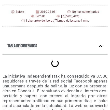
Boltxe
2010-03-08
No hay comentarios
Berriak
[jp_post_view]
Irakurtzeko denbora / Tiempo de lectura: 4 min.
Tabla de contenidos
La ini­cia­ti­va Inde­pen­den­tis­tak ha con­se­gui­do ya 3.500
segui­do­res a tra­vés de la red social Face­book ape­nas
una sema­na des­pués de salir a la luz con su pre­sen­ta­
ción en Donos­tia. El resul­ta­do evi­den­cia el inte­rés des­
per­ta­do y supera con cre­ces al logra­do por otros
repre­sen­tan­tes polí­ti­cos en sus pri­me­ros días, e inclu­
so al acu­mu­la­do en la actua­li­dad. La web se con­vier­te