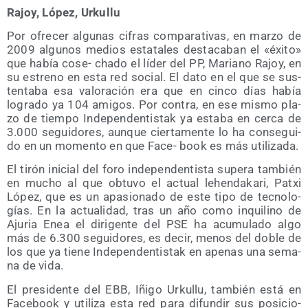
Rajoy, López, Urkullu
Por ofre­cer algu­nas cifras com­pa­ra­ti­vas, en mar­zo de
2009 algu­nos medios esta­ta­les des­ta­ca­ban el «éxi­to»
que había cose- cha­do el líder del PP, Mariano Rajoy, en
su estreno en esta red social. El dato en el que se sus­
ten­ta­ba esa valo­ra­ción era que en cin­co días había
logra­do ya 104 ami­gos. Por con­tra, en ese mis­mo pla­
zo de tiem­po Inde­pen­den­tis­tak ya esta­ba en cer­ca de
3.000 segui­do­res, aun­que cier­ta­men­te lo ha con­se­gui­
do en un momen­to en que Face- book es más utilizada.
El tirón ini­cial del foro inde­pen­den­tis­ta supera tam­bién
en mucho al que obtu­vo el actual lehen­da­ka­ri, Patxi
López, que es un apa­sio­na­do de este tipo de tec­no­lo­
gías. En la actua­li­dad, tras un año como inqui­lino de
Aju­ria Enea el diri­gen­te del PSE ha acu­mu­la­do algo
más de 6.300 segui­do­res, es decir, menos del doble de
los que ya tie­ne Inde­pen­den­tis­tak en ape­nas una sema­
na de vida.
El pre­si­den­te del EBB, Iñi­go Urku­llu, tam­bién está en
Face­book y uti­li­za esta red para difun­dir sus posi­cio­