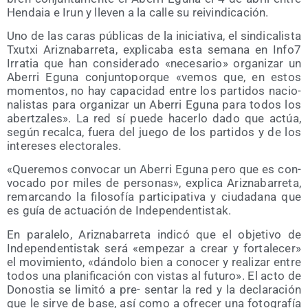
Hen­daia e Irun y lle­ven a la calle su reivindicación.
Uno de las caras públi­cas de la ini­cia­ti­va, el sin­di­ca­lis­ta
Txutxi Ariz­na­ba­rre­ta, expli­ca­ba esta sema­na en Info7
Irra­tia que han con­si­de­ra­do «nece­sa­rio» orga­ni­zar un
Abe­rri Egu­na con­jun­to­por­que «vemos que, en estos
momen­tos, no hay capa­ci­dad entre los par­ti­dos nacio­
na­lis­tas para orga­ni­zar un Abe­rri Egu­na para todos los
aber­tza­les». La red sí pue­de hacer­lo dado que actúa,
según recal­ca, fue­ra del jue­go de los par­ti­dos y de los
intere­ses electorales.
«Que­re­mos con­vo­car un Abe­rri Egu­na pero que es con­
vo­ca­do por miles de per­so­nas», expli­ca Ariz­na­ba­rre­ta,
remar­can­do la filo­so­fía par­ti­ci­pa­ti­va y ciu­da­da­na que
es guía de actua­ción de Independentistak.
En para­le­lo, Ariz­na­ba­rre­ta indi­có que el obje­ti­vo de
Inde­pen­den­tis­tak será «empe­zar a crear y for­ta­le­cer»
el movi­mien­to, «dán­do­lo bien a cono­cer y rea­li­zar entre
todos una pla­ni­fi­ca­ción con vis­tas al futu­ro». El acto de
Donos­tia se limi­tó a pre- sen­tar la red y la decla­ra­ción
que le sir­ve de base, así como a ofre­cer una foto­gra­fía