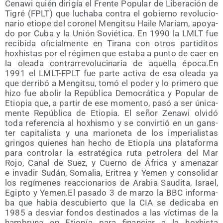
Cena­wi quién diri­gía el Fren­te Popu­lar de Libe­ra­ción de
Tigré (FPLT) que lucha­ba con­tra el gobierno revo­lu­cio­
na­rio etio­pe del coro­nel Men­gitsu Hai­le Mariam, apo­ya­
do por Cuba y la Unión Sovié­ti­ca. En 1990 la LMLT fue
reci­bi­da ofi­cial­men­te en Tira­na con otros par­ti­di­tos
hoxhis­tas por el régi­men que esta­ba a pun­to de caer en
la olea­da con­tra­rre­vo­lu­ci­na­ria de aque­lla época.En
1991 el LMLT-FPLT fue par­te acti­va de esa olea­da ya
que derri­bó a Men­gitsu, tomó el poder y lo pri­me­ro que
hizo fue abo­lir la Repú­bli­ca Demo­crá­ti­ca y Popu­lar de
Etio­pia que, a par­tir de ese momen­to, pasó a ser úni­ca­
men­te Repú­bli­ca de Etio­pia. El señor Zena­wi olvi­dó
toda refe­ren­cia al hoxhis­mo y se con­vir­tió en un gans­
ter capi­ta­lis­ta y una mario­ne­ta de los impe­ria­lis­tas
grin­gos quie­nes han hecho de Etio­pía una pla­ta­for­ma
para con­tro­lar la estra­té­gi­ca ruta petro­le­ra del Mar
Rojo, Canal de Suez, y Cuerno de Áfri­ca y ame­na­zar
e inva­dir Sudán, Soma­lia, Eri­trea y Yemen y con­so­li­dar
los regí­me­nes reac­cio­na­rios de Ara­bia Sau­di­ta, Israel,
Egip­to y Yemen.El pasa­do 3 de mar­zo la BBC infor­ma­
ba que había des­cu­bier­to que la CIA se dedi­ca­ba en
1985 a des­viar fon­dos des­ti­na­dos a las víc­ti­mas de la
ham­bru­na en Etio­pía para finan­ciar a la hoxhis­ta