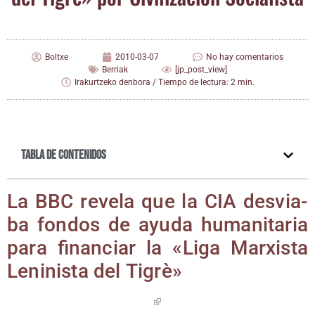
Boltxe
2010-03-07
No hay comentarios
Berriak
[jp_post_view]
Irakurtzeko denbora / Tiempo de lectura: 2 min.
Tabla de contenidos
La BBC reve­la que la CIA des­via­
ba fon­dos de ayu­da huma­ni­ta­ria
para finan­ciar la «Liga Mar­xis­ta
Leni­nis­ta del Tigrè»