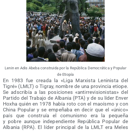
Lenin en Adis Abe­ba cons­trui­da por la Repú­bli­ca Demo­crá­ti­ca y Popu­lar
de Etiopía
En 1983 fue crea­da la «Liga Mar­xis­ta Leni­nis­ta del
Tigré» (LMLT) o Tigray, nom­bre de una pro­vin­cia etio­pe.
Se ads­cri­bía a las posi­cio­nes «anti­rre­vi­sio­nis­tas» del
Par­ti­do del Tra­ba­jo de Alba­nia (PTA) y de su líder Enver
Hoxha quién en 1978 había roto con el maoís­mo y con
Chi­na Popu­lar y se empe­ña­ba en decir que el «úni­co»
país que cons­truía el comu­nis­mo era la peque­ña
y pobre aun­que inde­pen­dien­te Repú­bli­ca Popu­lar de
Alba­nia (RPA). El líder prin­ci­pal de la LMLT era Meles