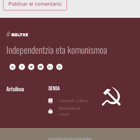
Independentzia eta komunismoa
Artxiboa
Denda
Liburuak / Libros
Bestelakoak
/otros
2018 (copyleft) Boltxe Kolektiboa