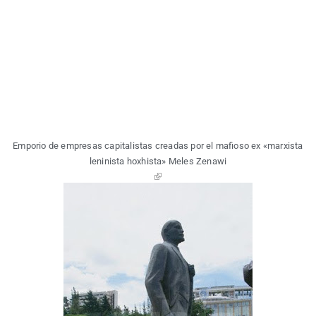
Empo­rio de empre­sas capi­ta­lis­tas crea­das por el mafio­so ex «mar­xis­ta
leni­nis­ta hoxhis­ta» Meles Zenawi