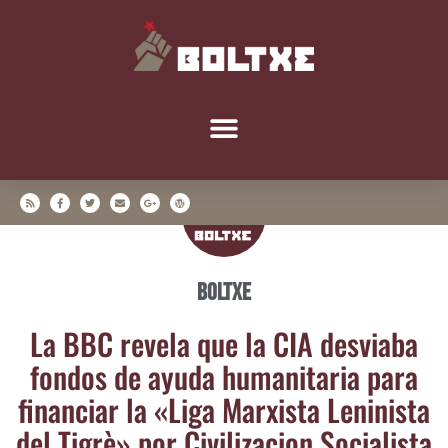
Boltxe
La BBC reve­la que la CIA des­via­ba
fon­dos de ayu­da huma­ni­ta­ria para
finan­ciar la «Liga Mar­xis­ta Leni­nis­ta
del Tigrè» por Civi­li­za­cion Socialista