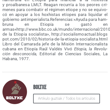
y proal­ba­ne­sa LMLT. Reagan recu­rría a los peo­res crí­
me­nes para com­ba­tir el régi­men etio­pe y no se equi­vo­
có en apo­yar a los hoxhis­tas etío­pes para liqui­dar el
gobierno antimperialista.Referencias:«Ayuda para ham­
bru­na en Etio­pía se gas­tó en
armas«http://www.bbc.co.uk/mundo/internacional/201
de la Etio­pia socia­lis­ta», http://​socia​lis​moac​tual​.blogs​
pot​.com/​2​0​1​0​/​0​2​/​h​i​s​t​o​r​i​a​-​d​e​-​l​a​-​e​t​i​o​p​i​a​-​s​o​c​i​a​l​i​s​t​a​.​h​t​m​l​
L​i​bro del Cama­ra­da jefe de la Misión Inter­na­cio­na­lis­ta
cuba­na en Etio­pía Raúl Val­dés Vivó
Etio­pia, la Revo­lu­
ción des­co­no­ci­da,
Edi­to­rial de Cien­cias Socia­les, La
Haba­na, 1977.
Boltxe
Artikulo guztiak / Todos los artículos