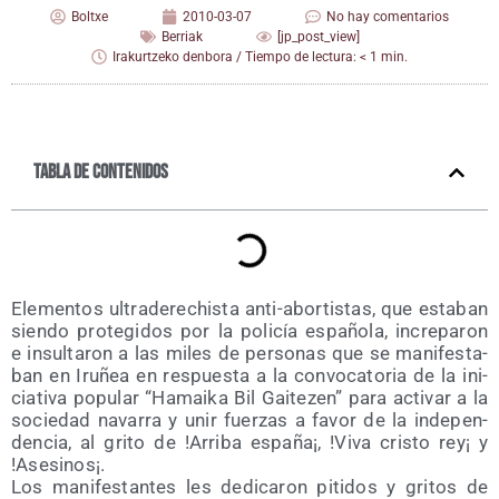
Boltxe
2010-03-07
No hay comentarios
Berriak
[jp_post_view]
Irakurtzeko denbora / Tiempo de lectura: < 1 min.
Tabla de contenidos
Ele­men­tos ultra­de­re­chis­ta anti-abor­tis­tas, que esta­ban
sien­do pro­te­gi­dos por la poli­cía espa­ño­la, incre­pa­ron
e insul­ta­ron a las miles de per­so­nas que se mani­fes­ta­
ban en Iru­ñea en res­pues­ta a la con­vo­ca­to­ria de la ini­
cia­ti­va popu­lar “Hamai­ka Bil Gai­te­zen” para acti­var a la
socie­dad nava­rra y unir fuer­zas a favor de la inde­pen­
den­cia, al gri­to de !Arri­ba espa­ña¡, !Viva cris­to rey¡ y
!Ase­si­nos¡.
Los mani­fes­tan­tes les dedi­ca­ron piti­dos y gri­tos de