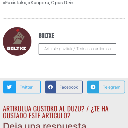
«Faxis­tak», «Kan­po­ra, Opus Dei».
Boltxe
Artikulo guztiak / Todos los artículos
Twitter
Facebook
Telegram
ARTIKULUA GUSTOKO AL DUZU? / ¿TE HA
GUSTADO ESTE ARTÍCULO?
Deja una respuesta