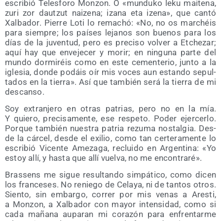
escri­bió Teles­fo­ro Mon­zon. O «mun­du­ko leku mai­te­na,
zuri zor dautzut nai­ze­na; iza­na eta ize­na», que can­tó
Xal­ba­dor. Pie­rre Loti lo rema­chó: «No, no os mar­chéis
para siem­pre; los paí­ses leja­nos son bue­nos para los
días de la juven­tud, pero es pre­ci­so vol­ver a Etche­zar;
aquí hay que enve­je­cer y morir; en nin­gu­na par­te del
mun­do dor­mi­réis como en este cemen­te­rio, jun­to a la
igle­sia, don­de podáis oír mis voces aun estan­do sepul­
ta­dos en la tie­rra». Así que tam­bién será la tie­rra de mi
descanso.
Soy extran­je­ro en otras patrias, pero no en la mía.
Y quie­ro, pre­ci­sa­men­te, ese res­pe­to. Poder ejer­cer­lo.
Por­que tam­bién nues­tra patria rezu­ma nos­tal­gia. Des­
de la cár­cel, des­de el exi­lio, como tan cer­te­ra­men­te lo
escri­bió Vicen­te Ame­za­ga, reclui­do en Argen­ti­na: «Yo
estoy allí, y has­ta que allí vuel­va, no me encontraré».
Bras­sens me sigue resul­tan­do sim­pá­ti­co, como dicen
los fran­ce­ses. No renie­go de Cela­ya, ni de tan­tos otros.
Sien­to, sin embar­go, correr por mis venas a Ares­ti,
a Mon­zon, a Xal­ba­dor con mayor inten­si­dad, como si
cada maña­na aupa­ran mi cora­zón para enfren­tar­me