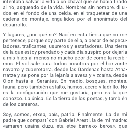
inten­ta­ba sal­var la vida a un cha­val que se había tira­do
al río, asquea­do de la vida. Nom­bres sin nom­bre, dilui­
dos en el fon­do de una cel­da, en el tra­que­tear de una
cade­na de mon­ta­je, engu­lli­dos por el ano­ni­ma­to del
desarrollo.
Y luga­res, ¿por qué no? Nací en esta tie­rra que no me
per­te­ne­ce, por­que soy par­te de ella, a pesar de espe­cu­
la­do­res, tra­fi­can­tes, usu­re­ros y esta­fa­do­res. Una tie­rra
de la que estoy pren­da­do y cada día sus­pi­ro por dejar­la
a mis hijos al menos no mucho peor de como la reci­bi­
mos. El sol sale para todos noso­tros por el hori­zon­te
nava­rro y zube­ro­ta­rra, des­de las Bar­de­nas has­ta Atha­
rratze y se pone por la leja­nía ala­ve­sa y viz­caí­na, des­de
Oion has­ta el Seran­tes. En medio, bos­ques, mon­tes,
fau­na, pero tam­bién asfal­to, humos, ace­ro y ladri­llo. No
es la con­fi­gu­ra­ción que me gus­ta­ría, pero es la que
conoz­co. La úni­ca. Es la tie­rra de los poe­tas, y tam­bién
de los canteros.
Soy, somos, etxea, país, patria. Final­men­te. La de mi
padre que com­par­tí con Gabriel Ares­ti, la de mi madre:
«ama­ren usai­na duzu, eta etxe bar­ne­ko beroa», que