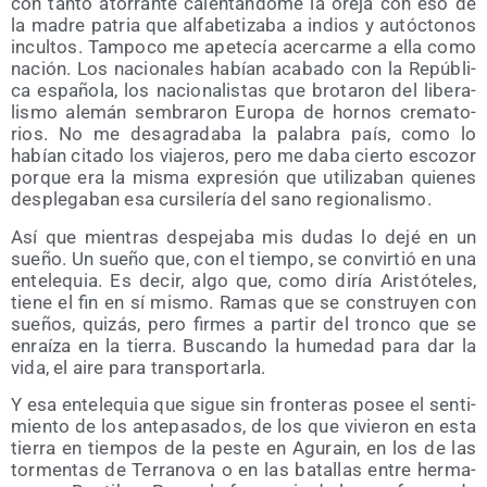
con tan­to ato­rran­te calen­tán­do­me la ore­ja con eso de
la madre patria que alfa­be­ti­za­ba a indios y autóc­to­nos
incul­tos. Tam­po­co me ape­te­cía acer­car­me a ella como
nación. Los nacio­na­les habían aca­ba­do con la Repú­bli­
ca espa­ño­la, los nacio­na­lis­tas que bro­ta­ron del libe­ra­
lis­mo ale­mán sem­bra­ron Euro­pa de hor­nos cre­ma­to­
rios. No me des­agra­da­ba la pala­bra país, como lo
habían cita­do los via­je­ros, pero me daba cier­to esco­zor
por­que era la mis­ma expre­sión que uti­li­za­ban quie­nes
des­ple­ga­ban esa cur­si­le­ría del sano regionalismo.
Así que mien­tras des­pe­ja­ba mis dudas lo dejé en un
sue­ño. Un sue­ño que, con el tiem­po, se con­vir­tió en una
ente­le­quia. Es decir, algo que, como diría Aris­tó­te­les,
tie­ne el fin en sí mis­mo. Ramas que se cons­tru­yen con
sue­ños, qui­zás, pero fir­mes a par­tir del tron­co que se
enraí­za en la tie­rra. Bus­can­do la hume­dad para dar la
vida, el aire para transportarla.
Y esa ente­le­quia que sigue sin fron­te­ras posee el sen­ti­
mien­to de los ante­pa­sa­dos, de los que vivie­ron en esta
tie­rra en tiem­pos de la pes­te en Agu­rain, en los de las
tor­men­tas de Terra­no­va o en las bata­llas entre her­ma­