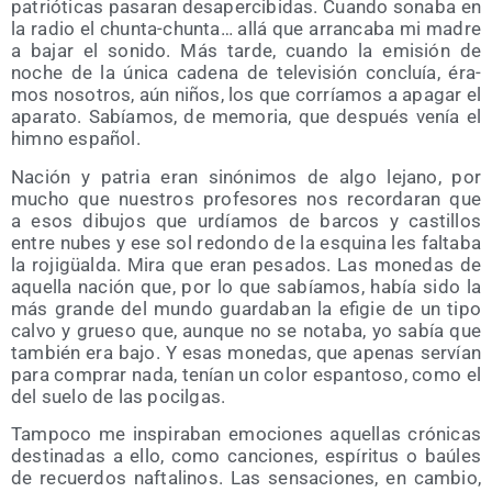
patrió­ti­cas pasa­ran des­aper­ci­bi­das. Cuan­do sona­ba en
la radio el chun­ta-chun­ta… allá que arran­ca­ba mi madre
a bajar el soni­do. Más tar­de, cuan­do la emi­sión de
noche de la úni­ca cade­na de tele­vi­sión con­cluía, éra­
mos noso­tros, aún niños, los que corría­mos a apa­gar el
apa­ra­to. Sabía­mos, de memo­ria, que des­pués venía el
himno español.
Nación y patria eran sinó­ni­mos de algo lejano, por
mucho que nues­tros pro­fe­so­res nos recor­da­ran que
a esos dibu­jos que urdía­mos de bar­cos y cas­ti­llos
entre nubes y ese sol redon­do de la esqui­na les fal­ta­ba
la roji­güal­da. Mira que eran pesa­dos. Las mone­das de
aque­lla nación que, por lo que sabía­mos, había sido la
más gran­de del mun­do guar­da­ban la efi­gie de un tipo
cal­vo y grue­so que, aun­que no se nota­ba, yo sabía que
tam­bién era bajo. Y esas mone­das, que ape­nas ser­vían
para com­prar nada, tenían un color espan­to­so, como el
del sue­lo de las pocilgas.
Tam­po­co me ins­pi­ra­ban emo­cio­nes aque­llas cró­ni­cas
des­ti­na­das a ello, como can­cio­nes, espí­ri­tus o baú­les
de recuer­dos naf­ta­li­nos. Las sen­sa­cio­nes, en cam­bio,