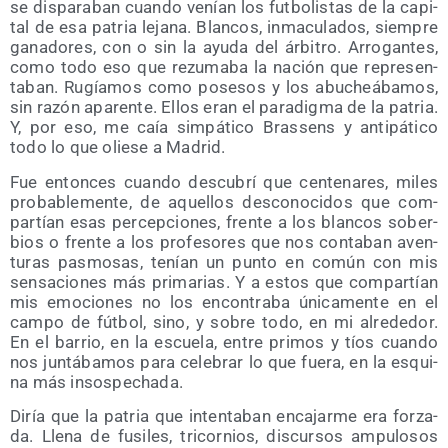
se dis­pa­ra­ban cuan­do venían los fut­bo­lis­tas de la capi­
tal de esa patria leja­na. Blan­cos, inma­cu­la­dos, siem­pre
gana­do­res, con o sin la ayu­da del árbi­tro. Arro­gan­tes,
como todo eso que rezu­ma­ba la nación que repre­sen­
ta­ban. Rugía­mos como pose­sos y los abu­cheá­ba­mos,
sin razón apa­ren­te. Ellos eran el para­dig­ma de la patria.
Y, por eso, me caía sim­pá­ti­co Bras­sens y anti­pá­ti­co
todo lo que olie­se a Madrid.
Fue enton­ces cuan­do des­cu­brí que cen­te­na­res, miles
pro­ba­ble­men­te, de aque­llos des­co­no­ci­dos que com­
par­tían esas per­cep­cio­nes, fren­te a los blan­cos sober­
bios o fren­te a los pro­fe­so­res que nos con­ta­ban aven­
tu­ras pas­mo­sas, tenían un pun­to en común con mis
sen­sa­cio­nes más pri­ma­rias. Y a estos que com­par­tían
mis emo­cio­nes no los encon­tra­ba úni­ca­men­te en el
cam­po de fút­bol, sino, y sobre todo, en mi alre­de­dor.
En el barrio, en la escue­la, entre pri­mos y tíos cuan­do
nos jun­tá­ba­mos para cele­brar lo que fue­ra, en la esqui­
na más insospechada.
Diría que la patria que inten­ta­ban enca­jar­me era for­za­
da. Lle­na de fusi­les, tri­cor­nios, dis­cur­sos ampu­lo­sos