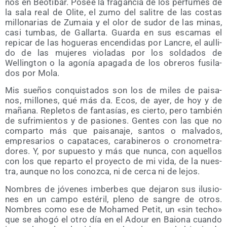
nos en Beo­ti­bar. Posee la fra­gan­cia de los per­fu­mes de
la sala real de Oli­te, el zumo del sali­tre de las cos­tas
millo­na­rias de Zumaia y el olor de sudor de las minas,
casi tum­bas, de Gallar­ta. Guar­da en sus esca­mas el
repi­car de las hogue­ras encen­di­das por Lan­cre, el aulli­
do de las muje­res vio­la­das por los sol­da­dos de
Welling­ton o la ago­nía apa­ga­da de los obre­ros fusi­la­
dos por Mola.
Mis sue­ños con­quis­ta­dos son los de miles de pai­sa­
nos, millo­nes, qué más da. Ecos, de ayer, de hoy y de
maña­na. Reple­tos de fan­ta­sías, es cier­to, pero tam­bién
de sufri­mien­tos y de pasio­nes. Gen­tes con las que no
com­par­to más que pai­sa­na­je, san­tos o mal­va­dos,
empre­sa­rios o capa­ta­ces, cara­bi­ne­ros o cro­no­me­tra­
do­res. Y, por supues­to y más que nun­ca, con aque­llos
con los que repar­to el pro­yec­to de mi vida, de la nues­
tra, aun­que no los conoz­ca, ni de cer­ca ni de lejos.
Nom­bres de jóve­nes imber­bes que deja­ron sus ilu­sio­
nes en un cam­po esté­ril, pleno de san­gre de otros.
Nom­bres como ese de Moha­med Petit, un «sin techo»
que se aho­gó el otro día en el Adour en Baio­na cuan­do