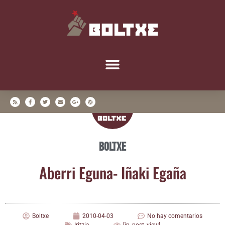
Boltxe
Abe­rri Egu­na- Iña­ki Egaña
Boltxe
2010-04-03
No hay comentarios