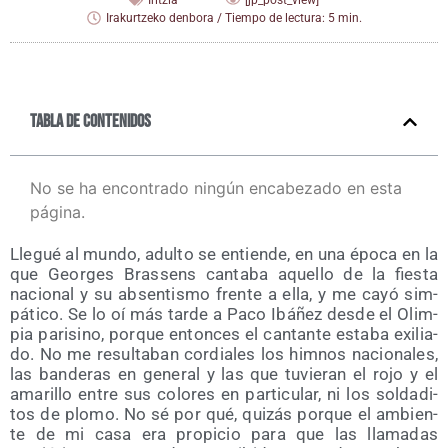
Iritzia
[jp_post_view]
Irakurtzeko denbora / Tiempo de lectura: 5 min.
Tabla de contenidos
No se ha encontrado ningún encabezado en esta
página.
Lle­gué al mun­do, adul­to se entien­de, en una épo­ca en la
que Geor­ges Bras­sens can­ta­ba aque­llo de la fies­ta
nacio­nal y su absen­tis­mo fren­te a ella, y me cayó sim­
pá­ti­co. Se lo oí más tar­de a Paco Ibá­ñez des­de el Olim­
pia pari­sino, por­que enton­ces el can­tan­te esta­ba exi­lia­
do. No me resul­ta­ban cor­dia­les los him­nos nacio­na­les,
las ban­de­ras en gene­ral y las que tuvie­ran el rojo y el
ama­ri­llo entre sus colo­res en par­ti­cu­lar, ni los sol­da­di­
tos de plo­mo. No sé por qué, qui­zás por­que el ambien­
te de mi casa era pro­pi­cio para que las lla­ma­das