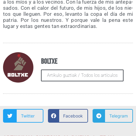
a los míos y a los veci­nos. Con la fuer­za de mis ante­pa­
sa­dos. Con el calor del futu­ro, de mis hijos, de los nie­
tos que lle­guen. Por eso, levan­to la copa el día de mi
patria. Por los nues­tros. Y por­que vale la pena este
lugar y estas gen­tes tan extraordinarias.
Boltxe
Artikulo guztiak / Todos los artículos
Twitter
Facebook
Telegram