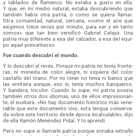
y tabla­dos de fla­men­co. No esta­ba a gus­to en ella.
Y que, en mi medio natu­ral, esta­ba des­cu­brien­do que
tam­bién había otra patria, o como se quie­ra lla­mar.
Otra comu­ni­dad, natu­ral, cer­ca­na, «como el aire que
exi­gi­mos tre­ce veces por minu­to, para ser y en tan­to
somos» que tan bien ver­si­fi­có Gabriel Cela­ya. Una
patria muy dife­ren­te a esa del cal­za­dor, a esa del equi­
po aquel presuntuoso.
Fue cuan­do des­cu­brí el mundo.
Y lo des­cu­brí al revés. Por­que mi patria no tenía fron­te­
ras, ni mone­da de color ale­gre, ni siquie­ra del color
cas­ta­ño del tirano. Por no tener no tenía ni ban­co que
las emi­tie­ra aun­que, eso sí, tenía muchos ban­que­ros.
Y ban­de­ra, tri­co­lor. Cuan­do lo supe, mi patria poseía
tam­bién otros dos idio­mas, uno de ellos impre­sio­nan­
te, el eus­ka­ra. «No hay docu­men­to his­tó­ri­co más vene­
ra­ble que este docu­men­to vivo, esta len­gua con­ser­va­
da sobre este terri­to­rio des­de épo­ca incal­cu­la­ble», dijo
de ella Ramón Menén­dez Pidal. Y lo aprendí.
Pero no supe si lla­mar­le patria por­que sona­ba extra­ño