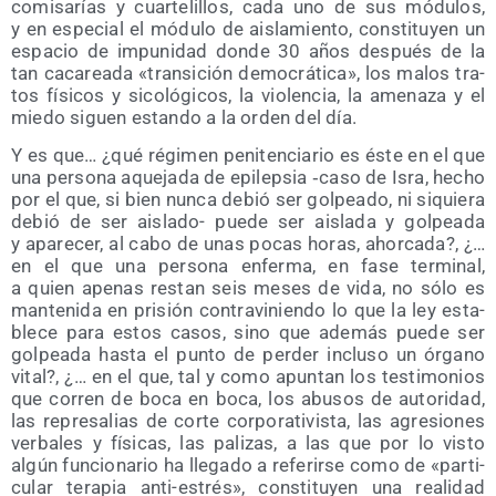
comi­sa­rías y cuar­te­li­llos, cada uno de sus módu­los,
y en espe­cial el módu­lo de ais­la­mien­to, cons­ti­tu­yen un
espa­cio de impu­ni­dad don­de 30 años des­pués de la
tan cacarea­da «tran­si­ción demo­crá­ti­ca», los malos tra­
tos físi­cos y sico­ló­gi­cos, la vio­len­cia, la ame­na­za y el
mie­do siguen estan­do a la orden del día.
Y es que… ¿qué régi­men peni­ten­cia­rio es éste en el que
una per­so­na aque­ja­da de epi­lep­sia ‑caso de Isra, hecho
por el que, si bien nun­ca debió ser gol­pea­do, ni siquie­ra
debió de ser ais­la­do- pue­de ser ais­la­da y gol­pea­da
y apa­re­cer, al cabo de unas pocas horas, ahor­ca­da?, ¿…
en el que una per­so­na enfer­ma, en fase ter­mi­nal,
a quien ape­nas res­tan seis meses de vida, no sólo es
man­te­ni­da en pri­sión con­tra­vi­nien­do lo que la ley esta­
ble­ce para estos casos, sino que ade­más pue­de ser
gol­pea­da has­ta el pun­to de per­der inclu­so un órgano
vital?, ¿… en el que, tal y como apun­tan los tes­ti­mo­nios
que corren de boca en boca, los abu­sos de auto­ri­dad,
las repre­sa­lias de cor­te cor­po­ra­ti­vis­ta, las agre­sio­nes
ver­ba­les y físi­cas, las pali­zas, a las que por lo vis­to
algún fun­cio­na­rio ha lle­ga­do a refe­rir­se como de «par­ti­
cu­lar tera­pia anti-estrés», cons­ti­tu­yen una reali­dad