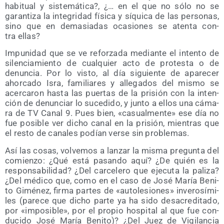
habi­tual y sis­te­má­ti­ca?, ¿… en el que no sólo no se
garan­ti­za la inte­gri­dad físi­ca y síqui­ca de las per­so­nas,
sino que en dema­sia­das oca­sio­nes se aten­ta con­
tra ellas?
Impu­ni­dad que se ve refor­za­da median­te el inten­to de
silen­cia­mien­to de cual­quier acto de pro­tes­ta o de
denun­cia. Por lo vis­to, al día siguien­te de apa­re­cer
ahor­ca­do Isra, fami­lia­res y alle­ga­dos del mis­mo se
acer­ca­ron has­ta las puer­tas de la pri­sión con la inten­
ción de denun­ciar lo suce­di­do, y jun­to a ellos una cáma­
ra de TV Canal 9. Pues bien, «casual­men­te» ese día no
fue posi­ble ver dicho canal en la pri­sión, mien­tras que
el res­to de cana­les podían ver­se sin problemas.
Así las cosas, vol­ve­mos a lan­zar la mis­ma pre­gun­ta del
comien­zo: ¿Qué está pasan­do aquí? ¿De quién es la
res­pon­sa­bi­li­dad? ¿Del car­ce­le­ro que eje­cu­ta la pali­za?
¿Del médi­co que, como en el caso de José María Beni­
to Gimé­nez, fir­ma par­tes de «auto­le­sio­nes» inve­ro­sí­mi­
les (pare­ce que dicho par­te ya ha sido des­acre­di­ta­do,
por «impo­si­ble», por el pro­pio hos­pi­tal al que fue con­
du­ci­do José María Beni­to)? ¿Del Juez de Vigi­lan­cia