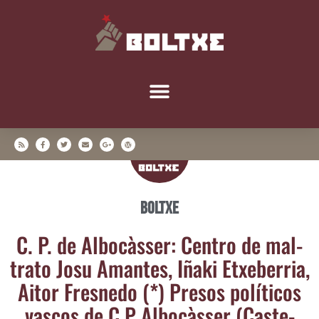
Boltxe
C. P. de Albo­càs­ser: Cen­tro de mal­
tra­to Josu Aman­tes, Iña­ki Etxe­be­rria,
Aitor Fres­ne­do (*) Pre­sos polí­ti­cos
vas­cos de C.P Albo­càs­ser (Cas­te­