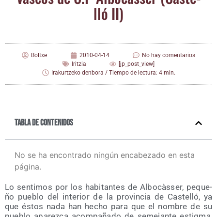
lló II)
Boltxe
2010-04-14
No hay comentarios
Iritzia
[jp_post_view]
Irakurtzeko denbora / Tiempo de lectura: 4 min.
Tabla de contenidos
No se ha encontrado ningún encabezado en esta
página.
Lo sen­ti­mos por los habi­tan­tes de Albo­càs­ser, peque­
ño pue­blo del inte­rior de la pro­vin­cia de Cas­te­lló, ya
que éstos nada han hecho para que el nom­bre de su
pue­blo apa­rez­ca acom­pa­ña­do de seme­jan­te estig­ma,