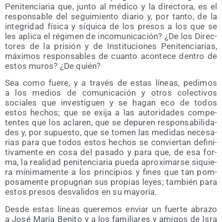
Peni­ten­cia­ria que, jun­to al médi­co y la direc­to­ra, es el
res­pon­sa­ble del segui­mien­to dia­rio y, por tan­to, de la
inte­gri­dad físi­ca y síqui­ca de los pre­sos a los que se
les apli­ca el régi­men de inco­mu­ni­ca­ción? ¿De los Direc­
to­res de la pri­sión y de Ins­ti­tu­cio­nes Peni­ten­cia­rias,
máxi­mos res­pon­sa­bles de cuan­to acon­te­ce den­tro de
estos muros? ¿De quién?
Sea como fue­re, y a tra­vés de estas líneas, pedi­mos
a los medios de comu­ni­ca­ción y otros colec­ti­vos
socia­les que inves­ti­guen y se hagan eco de todos
estos hechos; que se exi­ja a las auto­ri­da­des com­pe­
ten­tes que los acla­ren, que se depu­ren res­pon­sa­bi­li­da­
des y, por supues­to, que se tomen las medi­das nece­sa­
rias para que todos estos hechos se con­vier­tan defi­ni­
ti­va­men­te en cosa del pasa­do y para que, de esa for­
ma, la reali­dad peni­ten­cia­ria pue­da apro­xi­mar­se siquie­
ra míni­ma­men­te a los prin­ci­pios y fines que tan pom­
po­sa­men­te pro­pug­nan sus pro­pias leyes; tam­bién para
estos pre­sos des­va­li­dos en su mayoría.
Des­de estas líneas que­re­mos enviar un fuer­te abra­zo
a José María Beni­to y a los fami­lia­res y ami­gos de Isra