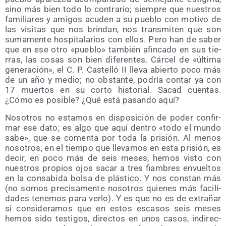
sino más bien todo lo con­tra­rio; siem­pre que nues­tros
fami­lia­res y ami­gos acu­den a su pue­blo con moti­vo de
las visi­tas que nos brin­dan, nos trans­mi­ten que son
suma­men­te hos­pi­ta­la­rios con ellos. Pero han de saber
que en ese otro «pue­blo» tam­bién afin­ca­do en sus tie­
rras, las cosas son bien dife­ren­tes. Cár­cel de «últi­ma
gene­ra­ción», el C. P. Cas­te­lló II lle­va abier­to poco más
de un año y medio; no obs­tan­te, podría con­tar ya con
17 muer­tos en su cor­to his­to­rial. Sacad cuen­tas.
¿Cómo es posi­ble? ¿Qué está pasan­do aquí?
Noso­tros no esta­mos en dis­po­si­ción de poder con­fir­
mar ese dato; es algo que aquí den­tro «todo el mun­do
sabe», que se comen­ta por toda la pri­sión. Al menos
noso­tros, en el tiem­po que lle­va­mos en esta pri­sión, es
decir, en poco más de seis meses, hemos vis­to con
nues­tros pro­pios ojos sacar a tres fiam­bres envuel­tos
en la con­sa­bi­da bol­sa de plás­ti­co. Y nos cons­tan más
(no somos pre­ci­sa­men­te noso­tros quie­nes más faci­li­
da­des tene­mos para ver­lo). Y es que no es de extra­ñar
si con­si­de­ra­mos que en estos esca­sos seis meses
hemos sido tes­ti­gos, direc­tos en unos casos, indi­rec­