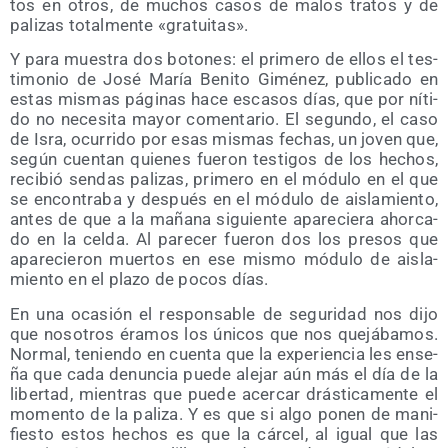
tos en otros, de muchos casos de malos tra­tos y de
pali­zas total­men­te «gra­tui­tas».
Y para mues­tra dos boto­nes: el pri­me­ro de ellos el tes­
ti­mo­nio de José María Beni­to Gimé­nez, publi­ca­do en
estas mis­mas pági­nas hace esca­sos días, que por níti­
do no nece­si­ta mayor comen­ta­rio. El segun­do, el caso
de Isra, ocu­rri­do por esas mis­mas fechas, un joven que,
según cuen­tan quie­nes fue­ron tes­ti­gos de los hechos,
reci­bió sen­das pali­zas, pri­me­ro en el módu­lo en el que
se encon­tra­ba y des­pués en el módu­lo de ais­la­mien­to,
antes de que a la maña­na siguien­te apa­re­cie­ra ahor­ca­
do en la cel­da. Al pare­cer fue­ron dos los pre­sos que
apa­re­cie­ron muer­tos en ese mis­mo módu­lo de ais­la­
mien­to en el pla­zo de pocos días.
En una oca­sión el res­pon­sa­ble de segu­ri­dad nos dijo
que noso­tros éra­mos los úni­cos que nos que­já­ba­mos.
Nor­mal, tenien­do en cuen­ta que la expe­rien­cia les ense­
ña que cada denun­cia pue­de ale­jar aún más el día de la
liber­tad, mien­tras que pue­de acer­car drás­ti­ca­men­te el
momen­to de la pali­za. Y es que si algo ponen de mani­
fies­to estos hechos es que la cár­cel, al igual que las