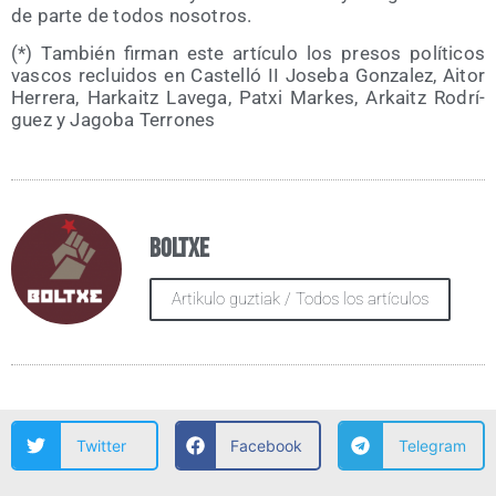
de par­te de todos nosotros.
(*) Tam­bién fir­man este artícu­lo los pre­sos polí­ti­cos
vas­cos reclui­dos en Cas­te­lló II Jose­ba Gon­za­lez, Aitor
Herre­ra, Har­kaitz Lave­ga, Patxi Mar­kes, Arkaitz Rodrí­
guez y Jago­ba Terrones
Boltxe
Artikulo guztiak / Todos los artículos
Twitter
Facebook
Telegram