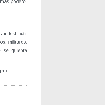
 más pode­ro­
ndes­truc­ti­
s, mili­ta­res,
 se quie­bra
mpre.