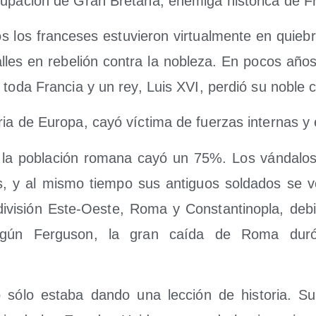
­pa­ción de Gran Bre­ta­ña, enemi­ga his­tó­ri­ca de F
 los fran­ce­ses estu­vie­ron vir­tual­men­te en quie­b
alles en rebe­lión con­tra la noble­za. En pocos años
ó toda Fran­cia y un rey, Luis XVI, per­dió su noble
ria de Euro­pa, cayó víc­ti­ma de fuer­zas inter­nas y
la pobla­ción roma­na cayó un 75%. Los ván­da­los d
as, y al mis­mo tiem­po sus anti­guos sol­da­dos se vo
divi­sión Este-Oes­te, Roma y Cons­tan­ti­no­pla, debi­l
Según Fer­gu­son, la gran caí­da de Roma d
 sólo esta­ba dan­do una lec­ción de his­to­ria. Su