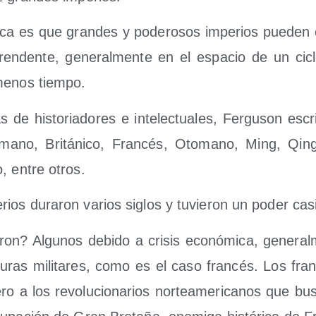
­ca es que gran­des y pode­ro­sos impe­rios pue­de
pren­den­te, gene­ral­men­te en el espa­cio de un ci
menos tiempo.
 de his­to­ria­do­res e inte­lec­tua­les, Fer­gu­son esc
mano, Bri­tá­ni­co, Fran­cés, Oto­mano, Ming, Qin
, entre otros.
ios dura­ron varios siglos y tuvie­ron un poder casi
n? Algu­nos debi­do a cri­sis eco­nó­mi­ca, gene­ral­
u­ras mili­ta­res, como es el caso fran­cés. Los fran­
­ro a los revo­lu­cio­na­rios nor­te­ame­ri­ca­nos que bus