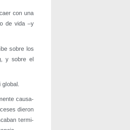
n caer con una
clo de vida –y
ri­be sobre los
g, y sobre el
 global.
men­te cau­sa­
ce­ses die­ron
­ca­ban ter­mi­