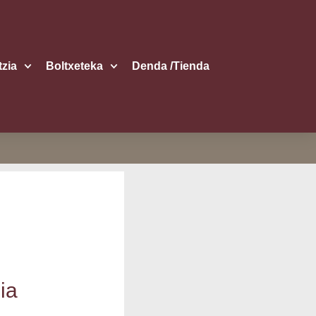
itzia
Boltxe­te­ka
Den­da /​Tien­da
ia