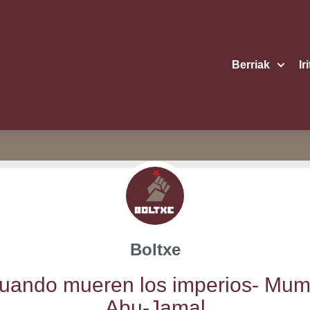
Berriak
Ir
Boltxe
uan­do mue­ren los impe­rios- Mum
Abu-Jamal