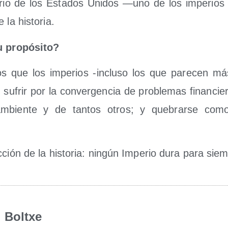
­rio de los Esta­dos Uni­dos —uno de los impe­rios
 la historia.
u propósito?
 que los impe­rios ‑inclu­so los que pare­cen más i
sufrir por la con­ver­gen­cia de pro­ble­mas finan­cie­ro
mbien­te y de tan­tos otros; y que­brar­se como
­ción de la his­to­ria: nin­gún Impe­rio dura para sie
Boltxe