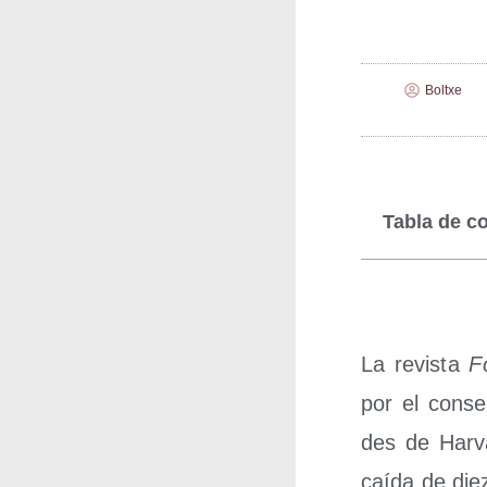
Boltxe
Tabla de c
La revis­ta
F
por el con­ser­
des de Har­v
caí­da de die