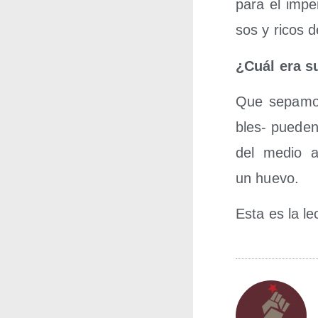
para el impe
sos y ricos de
¿Cuál era s
Que sepa­mos
bles- pue­den 
del medio a
un huevo.
Esta es la lec