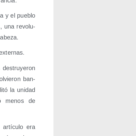
rancia.
ra y el pue­blo
, una revo­lu­
 cabeza.
 externas.
es­tru­ye­ron
l­vie­ron ban­
i­tó la uni­dad
uró menos de
 artícu­lo era