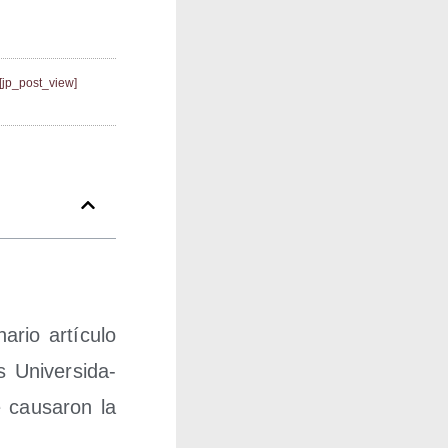
[jp_post_view]
a­rio artícu­lo
s Uni­ver­si­da­
cau­sa­ron la