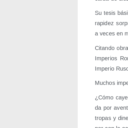
Su tesis bási
rapi­dez sor­
a veces en 
Citan­do obras
Impe­rios Ro
Impe­rio Ruso
Muchos impe­r
¿Cómo caye­ro
da por aven­t
tro­pas y dine