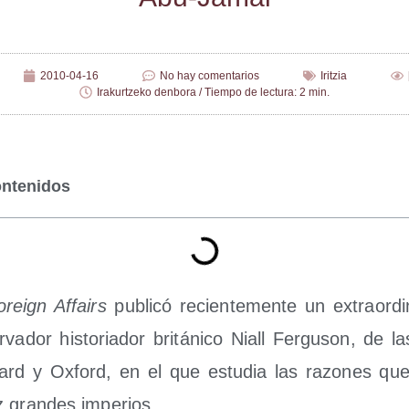
2010-04-16
No hay comentarios
Iritzia
Irakurtzeko denbora / Tiempo de lectura: 2 min.
ontenidos
oreign Affairs
publi­có recien­te­men­te un extra­or­di­n
va­dor his­to­ria­dor bri­tá­ni­co Niall Fer­gu­son, de la
ard y Oxford, en el que estu­dia las razo­nes que 
z gran­des imperios.