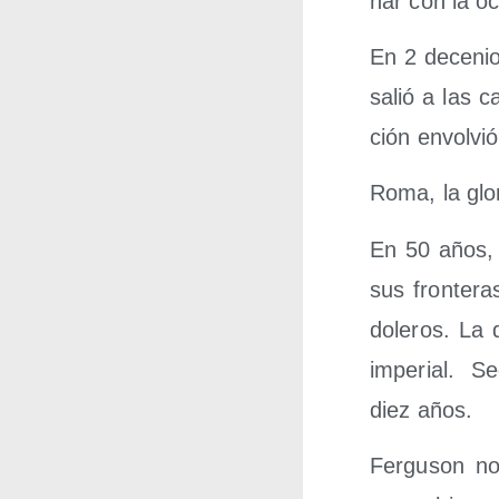
nar con la ocu
En 2 dece­nios
salió a las c
ción envol­vi
Roma, la glo­
En 50 años, 
sus fron­te­r
do­le­ros. La 
impe­rial. 
diez años.
Fer­gu­son no