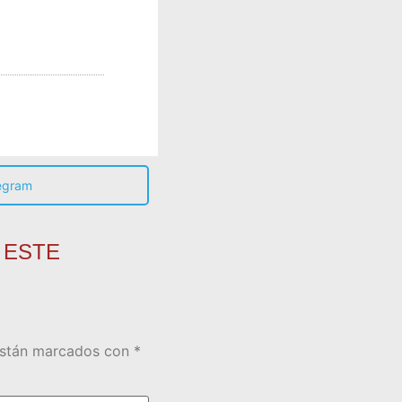
egram
 ESTE
están marcados con
*