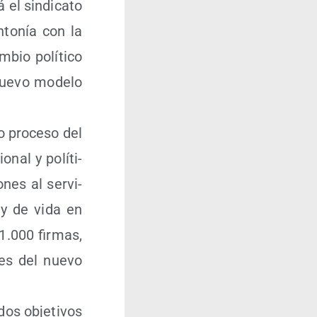
el sin­di­ca­to
n­to­nía con la
bio polí­ti­co
nue­vo mode­lo
o pro­ce­so del
­nal y polí­ti­
­nes al ser­vi­
s y de vida en
1.000 fir­mas,
ses del nue­vo
dos obje­ti­vos