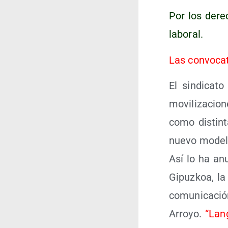
Por los dere­
laboral.
Las con­vo­ca
El sin­di­ca­
movi­li­za­ci
como dis­tin­
nue­vo mode­lo 
Así lo ha anu
Gipuz­koa, la
comu­ni­ca­ció
Arro­yo.
“Lan­