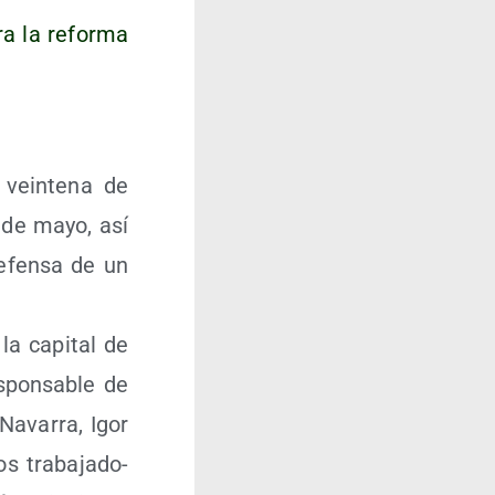
ra la refor­ma
 vein­te­na de
1 de mayo, así
defen­sa de un
la capi­tal de
­pon­sa­ble de
 Nava­rra, Igor
 tra­ba­ja­do­