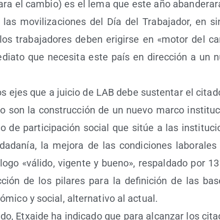
ara el cam­bio) es el lema que este año aban­de­ra­rá 
 las movi­li­za­cio­nes del Día del Tra­ba­ja­dor, en si
os tra­ba­ja­do­res deben eri­gir­se en «motor del cam­
­dia­to que nece­si­ta este país en direc­ción a un 
s ejes que a jui­cio de LAB debe sus­ten­tar el cita­d
son la cons­truc­ción de un nue­vo mar­co ins­ti­tu­cio
 de par­ti­ci­pa­ción social que sitúe a las ins­ti­tu­cio
­da­da­nía, la mejo­ra de las con­di­cio­nes labo­ra­le
lo­go «váli­do, vigen­te y bueno», res­pal­da­do por 13
c­ción de los pila­res para la defi­ni­ción de las ba
­mi­co y social, alter­na­ti­vo al actual.
­do, Etxai­de ha indi­ca­do que para alcan­zar los cita­