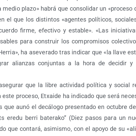
 medio pla­zo» habrá que con­so­li­dar un «pro­ce­so d
n el que los dis­tin­tos «agen­tes polí­ti­cos, socia­les
er­do fir­me, efec­ti­vo y esta­ble». «Las ini­cia­ti­va
­sa­bles para cons­truir los com­pro­mi­sos colec­ti­vo
erria», ha ase­ve­ra­do tras indi­car que «la lla­ve e
grar alian­zas con­jun­tas a la hora de deci­dir y
­gu­rar que la libre acti­vi­dad polí­ti­ca y social r
 este pro­ce­so, Etxai­de ha indi­ca­do que será nece­s
s que aunó el decá­lo­go pre­sen­ta­do en octu­bre d
s ere­du berri bate­ra­ko” (Diez pasos para un nue
­do que con­ta­rá, asi­mis­mo, con el apo­yo de su «ali