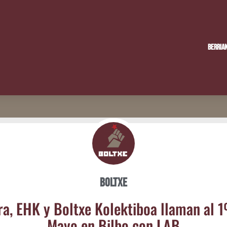
Berria
Boltxe
ra, EHK y Boltxe Kolek­ti­boa lla­man al 1
Mayo en Bil­bo con LAB