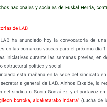
chos nacio­na­les y socia­les de Eus­kal Herria, con­t
­to­rias de LAB
to LAB ha anun­cia­do hoy la con­vo­ca­to­ria de una
o­nes en las comar­cas vas­cas para el pró­xi­mo día 
tas ini­cia­ti­vas duran­te las sema­nas pre­vias, en 
estruc­tu­ral polí­ti­co y social.
n­cia­do esta maña­na en la sede del sin­di­ca­to en 
 secre­ta­ria gene­ral de LAB, Ainhoa Etxai­de, la res
n del sin­di­ca­to, Sonia Gon­zá­lez, y el por­ta­voz en
gi­leon borro­ka, alda­ke­ta­ra­ko inda­rra”
(Lucha de los