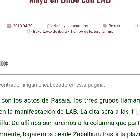
2010-04-30
No hay comentarios
Berriak
Irakurtzeko denbora / Tiempo de lectura: 2 min.
idos
contrado ningún encabezado en esta página.
o con los actos de Pasaia, los trres gru­pos lla­ma­mo
 en la mani­fes­ta­ción de LAB. La cita será a las 11,
­lla. De allí nos suma­re­mos a la colum­na que par­
ior­men­te, baja­re­mos des­de Zabal­bu­ru has­ta la pla