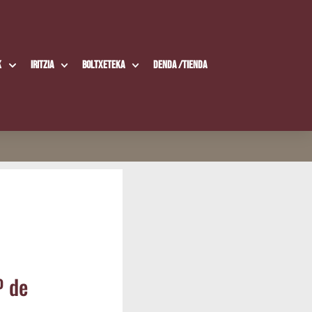
k
Iritzia
Boltxe­te­ka
Den­da /​Tien­da
º de