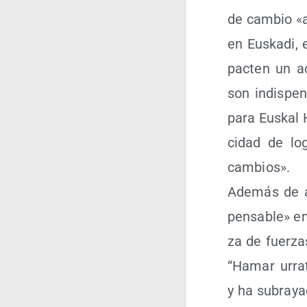
de cam­bio «a
en Eus­ka­di, e
pac­ten un acu
son indis­pen
para Eus­kal H
ci­dad de lo
cambios».
Ade­más de ase
pen­sa­ble» en
za de fuer­za
“Hamar urrat
y ha sub­ra­ya