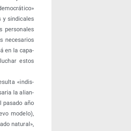
emo­crá­ti­co»
 y sin­di­ca­les
s per­so­na­les
s nece­sa­rios
stá en la capa­
 luchar estos
esul­ta «indis­
a­ria la alian­
el pasa­do año
­vo mode­lo),
a­do natu­ral»,