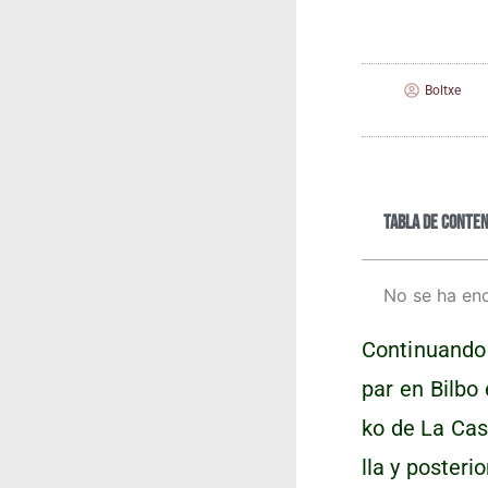
Boltxe
Tabla de conten
No se ha en
Con­ti­nuan­d
par en Bil­bo
ko de La Casi
lla y pos­te­r