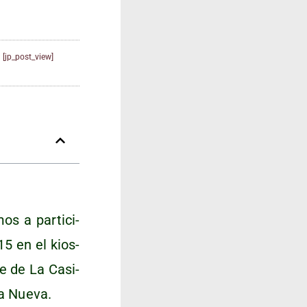
[jp_post_view]
s a par­ti­ci­
15 en el kios­
te de La Casi­
­za Nueva.