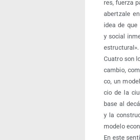
res, fuer­za p
aber­tza­le en
idea de que l
y social inme
estructural».
Cua­tro son lo
cam­bio, como 
co, un mode­lo
cio de la ciu
base al decá­
y la cons­tru
mode­lo eco­nó
En este sen­ti