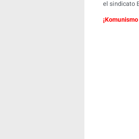
el sin­di­ca­to
¡Komu­nis­mo