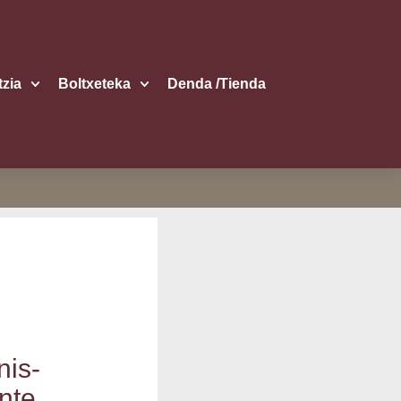
itzia
Boltxe­te­ka
Den­da /​Tien­da
nis­
n­te