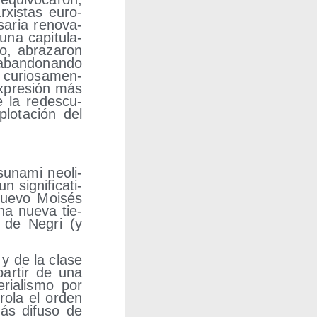
­xis­tas euro­
a­ria reno­va­
una capi­tu­la­
o, abra­za­ron
 aban­do­nan­do
 curio­sa­men­
 expre­sión más
e la redes­cu­
o­ta­ción del
su­na­mi neo­li­
ig­ni­fi­ca­ti­
ue­vo Moi­sés
 una nue­va tie­
co de Negri (y
 y de la cla­se
par­tir de una
­ria­lis­mo por
ro­la el orden
más difu­so de