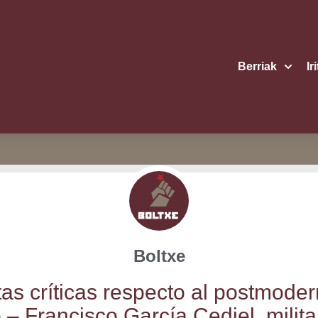
Berriak
Ir
Boltxe
as crí­ti­cas res­pec­to al post­mo­der­
– Fran­cis­co Gar­cía Cediel, mili­ta