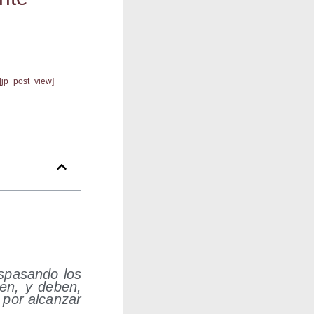
[jp_post_view]
­pa­san­do los
­den, y deben,
e por alcan­zar