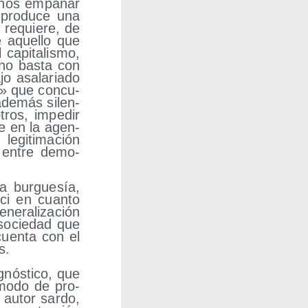
 menos empa­ñar
e pro­du­ce una
a requie­re, de
e aque­llo que
capi­ta­lis­mo,
o no bas­ta con
jo asa­la­ria­do
es» que con­cu­
 ade­más silen­
tros, impe­dir
le en la agen­
gi­ti­ma­ción
cia entre demo­
a bur­gue­sía,
ci en cuan­to
e­ra­li­za­ción
 socie­dad que
cuen­ta con el
s.
­nós­ti­co, que
l modo de pro­
o autor sar­do,