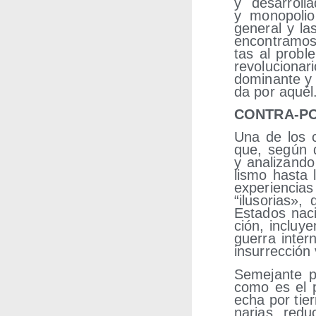
y desa­rro­ll
y mono­po­lio
gene­ral y la
encon­tra­mos
tas al pro­ble
revo­lu­cio­na
domi­nan­te y r
da por aquél
CONTRA-P
Una de los c
que, según di
y ana­li­zan­d
lis­mo has­ta 
expe­rien­cia
“ilu­so­rias»
Esta­dos naci
ción, inclu­y
gue­rra inter­
insu­rrec­ción
Seme­jan­te p
como es el pa
echa por tie­r
na­rias, redu