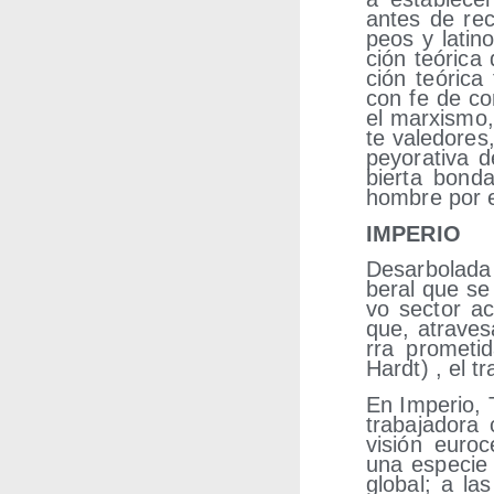
antes de reco
peos y lati­n
ción teó­ri­ca
ción teó­ri­c
con fe de con­
el mar­xis­mo
te vale­do­res
peyo­ra­ti­va
bier­ta bon­
hom­bre por e
IMPERIO
Des­ar­bo­la­da
be­ral que se 
vo sec­tor a
que, atra­ve­sa
rra pro­me­ti
Hardt) , el tr
En Impe­rio, T
tra­ba­ja­do­
visión euro­cé
una espe­cie 
glo­bal; a la