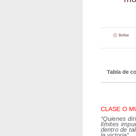
Boltxe
Tabla de c
CLASE O M
“Quie­nes dir
lími­tes impu
den­tro de tal
la victoria”.