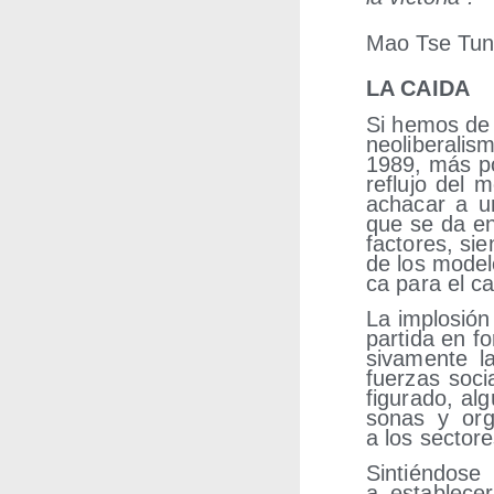
Mao Tse Tung
LA CAIDA
Si hemos de ci
neo­li­be­ra­
1989, más por
reflu­jo del 
acha­car a u
que se da en 
fac­to­res, si
de los mode­lo
ca para el c
La implo­sión
par­ti­da en fo
si­va­men­te l
fuer­zas soci
figu­ra­do, a
so­nas y orga
a los sec­to­r
Sin­tién­do­s
a esta­ble­c