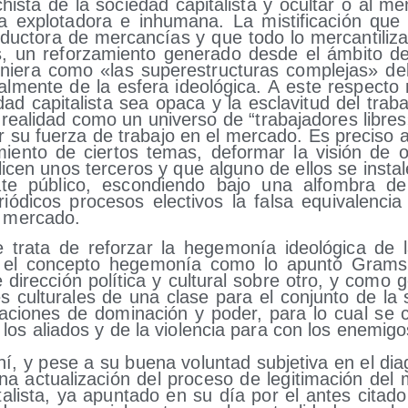
­chis­ta de la socie­dad capi­ta­lis­ta y ocul­tar o al
za explo­ta­do­ra e inhu­ma­na. La mis­ti­fi­ca­ción qu
duc­to­ra de mer­can­cías y que todo lo mer­can­ti­li­z
un refor­za­mien­to gene­ra­do des­de el ámbi­to d
nie­ra como «las super­es­truc­tu­ras com­ple­jas» del 
al­men­te de la esfe­ra ideo­ló­gi­ca. A este res­pec­t
d capi­ta­lis­ta sea opa­ca y la escla­vi­tud del tra­ba­
reali­dad como un uni­ver­so de “tra­ba­ja­do­res libr
 su fuer­za de tra­ba­jo en el mer­ca­do. Es pre­ci­so
a­mien­to de cier­tos temas, defor­mar la visión de o
li­cen unos ter­ce­ros y que alguno de ellos se ins­ta­
te públi­co, escon­dien­do bajo una alfom­bra de le
ó­di­cos pro­ce­sos elec­ti­vos la fal­sa equi­va­len­
re mercado.
ra­ta de refor­zar la hege­mo­nía ideo­ló­gi­ca de l
o el con­cep­to hege­mo­nía como lo apun­tó Grams­
 direc­ción polí­ti­ca y cul­tu­ral sobre otro, y como gen
es cul­tu­ra­les de una cla­se para el con­jun­to de la
a­cio­nes de domi­na­ción y poder, para lo cual se 
 los alia­dos y de la vio­len­cia para con los enemigo
hí, y pese a su bue­na volun­tad sub­je­ti­va en el diag
a actua­li­za­ción del pro­ce­so de legi­ti­ma­ción de
ta­lis­ta, ya apun­ta­do en su día por el antes cita­d