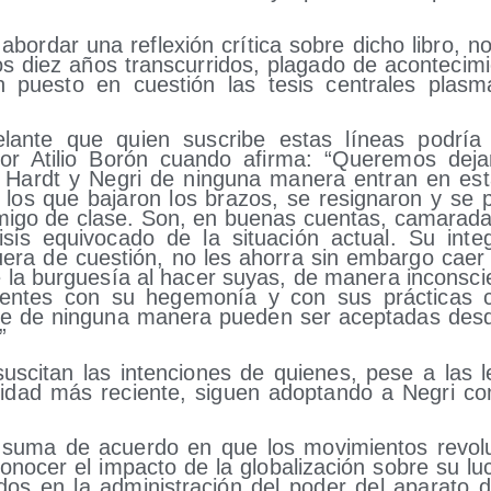
abor­dar una refle­xión crí­ti­ca sobre dicho libro, 
s diez años trans­cu­rri­dos, pla­ga­do de acon­te­ci­mien
pues­to en cues­tión las tesis cen­tra­les plas­
an­te que quien sus­cri­be estas líneas podría c
or Ati­lio Borón cuan­do afir­ma: “Que­re­mos dejar
e Hardt y Negri de nin­gu­na mane­ra entran en esta
e los que baja­ron los bra­zos, se resig­na­ron y se 
mi­go de cla­se. Son, en bue­nas cuen­tas, cama­ra­d
­sis equi­vo­ca­do de la situa­ción actual. Su inte­
fue­ra de cues­tión, no les aho­rra sin embar­go caer
de la bur­gue­sía al hacer suyas, de mane­ra incons­ci
­ten­tes con su hege­mo­nía y con sus prác­ti­cas c
e de nin­gu­na mane­ra pue­den ser acep­ta­das des­d
”
­ci­tan las inten­cio­nes de quie­nes, pese a las l
ali­dad más recien­te, siguen adop­tan­do a Negri 
suma de acuer­do en que los movi­mien­tos revo­lu­c
o­no­cer el impac­to de la glo­ba­li­za­ción sobre su l
­dos en la admi­nis­tra­ción del poder del apa­ra­to d