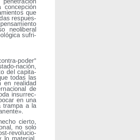
 pene­tra­ción
a con­cep­ción
a­mien­tos que
­das res­pues­
 pen­sa­mien­to
o neo­li­be­ral
­ló­gi­ca sufri­
on­tra-poder”
sta­do-nación,
to del capi­ta­
n que todas las
n en reali­dad
­na­cio­nal de
oda insu­rrec­
­bo­car en una
na tram­pa a la
rmanente».
hecho cier­to,
o­nal, no solo
st-revo­lu­cio­
 lo mate­rial,