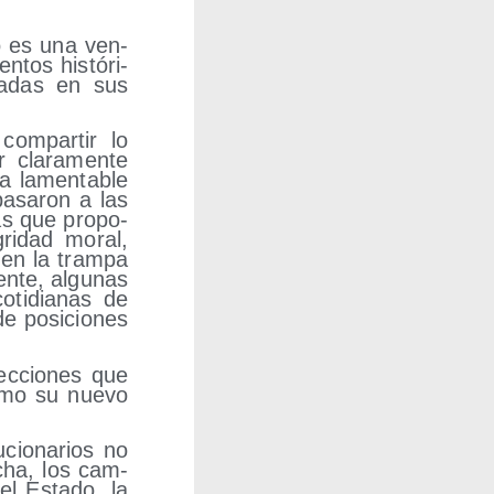
no es una ven­
­tos his­tó­ri­
ma­das en sus
om­par­tir lo
 cla­ra­men­te
 lamen­ta­ble
pasa­ron a las
as que pro­po­
gri­dad moral,
 en la tram­pa
en­te, algu­nas
oti­dia­nas de
e posi­cio­nes
ec­cio­nes que
como su nue­vo
io­na­rios no
ucha, los cam­
el Esta­do, la