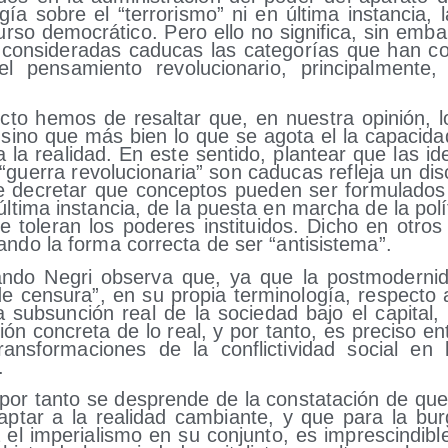
­gía sobre el “terro­ris­mo” ni en últi­ma ins­tan­cia, l
ur­so demo­crá­ti­co. Pero ello no sig­ni­fi­ca, sin emb
on­si­de­ra­das cadu­cas las cate­go­rías que han con­
el pen­sa­mien­to revo­lu­cio­na­rio, prin­ci­pal­men­t
c­to hemos de resal­tar que, en nues­tra opi­nión, l
sino que más bien lo que se ago­ta el la capa­ci­d
 a la reali­dad. En este sen­ti­do, plan­tear que las i
gue­rra revo­lu­cio­na­ria” son cadu­cas refle­ja un dis­c
e decre­tar que con­cep­tos pue­den ser for­mu­la­dos
lti­ma ins­tan­cia, de la pues­ta en mar­cha de la polí­t
e tole­ran los pode­res ins­ti­tui­dos. Dicho en otros 
zan­do la for­ma correc­ta de ser “anti­sis­te­ma”.
n­do Negri obser­va que, ya que la post­mo­der­ni­d
e cen­su­ra”, en su pro­pia ter­mi­no­lo­gía, res­pec­to
sub­sun­ción real de la socie­dad bajo el capi­tal, 
­ción con­cre­ta de lo real, y por tan­to, es pre­ci­so e
ans­for­ma­cio­nes de la con­flic­ti­vi­dad social e
.
or tan­to se des­pren­de de la cons­ta­ta­ción de que
­tar a la reali­dad cam­bian­te, y que para la bur
 el impe­ria­lis­mo en su con­jun­to, es impres­cin­di­bl