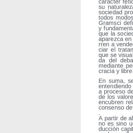
carác­ter feti
su natu­ra­le­
socie­dad pro­
todos modos, 
Grams­ci defi­
y fun­da­men­t
que la socie­da
apa­rez­ca en 
rren a ven­der
ciar el tra­t
que se visua­
da del deba­
median­te peri
cra­cia y lib
En suma, se t
enten­dien­d
a pro­ce­so de
de los valo­r
encu­bren rel
con­sen­so de
.
A par­tir de a
no es sino un
duc­ción capi­