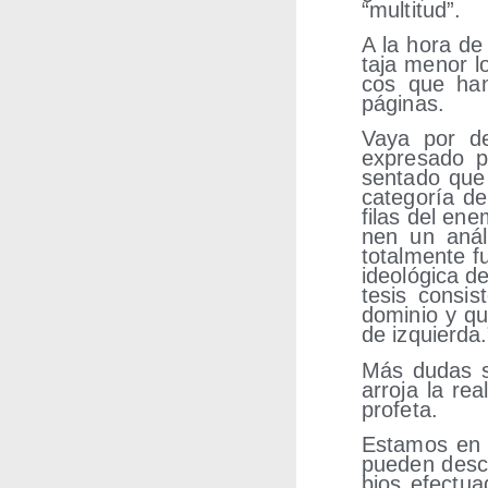
“mul­ti­tud”.
A la hora de 
ta­ja menor lo
cos que han 
páginas.
Vaya por del
expre­sa­do p
sen­ta­do qu
cate­go­ría d
filas del ene
nen un aná­li
total­men­te 
ideo­ló­gi­ca 
tesis con­sis
domi­nio y qu
de izquierda.
Más dudas sus
arro­ja la re
profeta.
Esta­mos en 
pue­den des­c
bios efec­tua