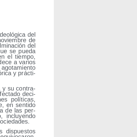
eo­ló­gi­ca del
 noviem­bre de
mi­na­ción del
­que se pue­da
n el tiem­po,
de­ce a varios
 ago­ta­mien­to
i­ca y prác­ti­
 y su con­tra­
afec­ta­do deci­
es polí­ti­cas,
, en sen­ti­do
na de las per­
, inclu­yen­do
 sociedades.
s dis­pues­tos
ui­vo­ca­ron,