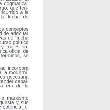
a dog­ma­ti­za­
ar­go, que ten­
cu­rri­do a la
e, la lucha de
os con­cep­tos
ad de ade­cuar
deas de “lucha
ur­so polí­ti­co
 y cua­les no.
i­ca ofi­cial de
tér­mi­nos, se
ad incor­po­ra
 a la moder­ni­
es nece­sa­ria
nten­der cabal­
n la era de la
 el mar­xis­mo
­gue­sía y sus
e poten­ciar el