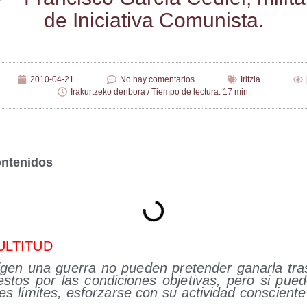
de Ini­cia­ti­va Comunista.
2010-04-21
No hay comentarios
Iritzia
Irakurtzeko denbora / Tiempo de lectura: 17 min.
ontenidos
ULTITUD
i­gen una gue­rra no pue­den pre­ten­der ganar­la tras
es­tos por las con­di­cio­nes obje­ti­vas, pero si pue
es lími­tes, esfor­zar­se con su acti­vi­dad cons­cien­t