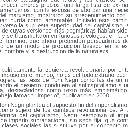
­no­cer erro­res pro­pios, una lar­ga lis­ta de ex-mar
o­ame­ri­ca­nos, con la excu­sa de abor­dar una nece­s
 del mar­xis­mo, mos­tra­ron su arre­pen­ti­mien­to con 
a tan bur­da como lamen­ta­ble. Ini­cia­do este camin
ver­so la supues­ta supe­rio­ri­dad del capi­ta­lis­mo,
, de cuyas ver­sio­nes más dog­má­ti­cas habían sido
, y se trans­mu­ta­ron en furio­sos ideó­lo­gos, en la
 del tér­mino, que aho­ra pre­ten­den per­sua­dir­nos d
dad de un modo de pro­duc­ción basa­do en la expl
l hom­bre y la des­truc­ción de la naturaleza.
 polí­ti­ca­men­te la izquier­da revo­lu­cio­na­ria por el t
impu­so en el mun­do, no es del todo extra­ño que un s
co­gie­ra las tesis de Toni Negri como las de un n
n­do el desier­to, con­du­je­ra al anti­ca­pi­ta­lis­mo a
­da, des­ta­cán­do­se como tex­to más emble­má­ti­
a­ba­jo lla­ma­do “Impe­rio”, publi­ca­do en 2000.
oni Negri plan­tea el supues­to fin del impe­ria­lis­mo
ra como suje­to de los cam­bios revo­lu­cio­na­rios. A 
n­tri­ca del capi­ta­lis­mo, Negri reem­pla­za al impe
de impe­rio supra­na­cio­nal, sin sede fija, que con­t
s cla­ses socia­les las sus­ti­tu­ye por el con­cep­to 