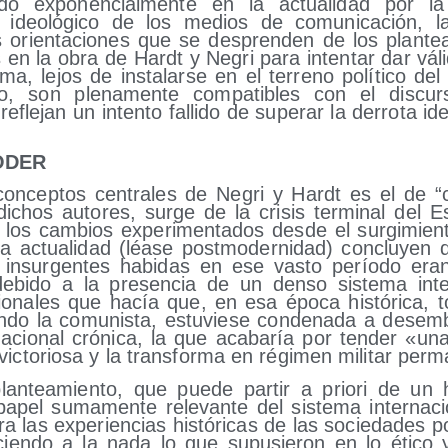
a­do expo­nen­cial­men­te en la actua­li­dad por la
 ideo­ló­gi­co de los medios de comu­ni­ca­ción, l
s orien­ta­cio­nes que se des­pren­den de los plan­te
 en la obra de Hardt y Negri para inten­tar dar váli
­ma, lejos de ins­ta­lar­se en el terreno polí­ti­co del
­rio, son ple­na­men­te com­pa­ti­bles con el dis­cur­s
efle­jan un inten­to falli­do de supe­rar la derro­ta ideo
.
ODER
on­cep­tos cen­tra­les de Negri y Hardt es el de “c
chos auto­res, sur­ge de la cri­sis ter­mi­nal del E
o los cam­bios expe­ri­men­ta­dos des­de el sur­gi­mien­
la actua­li­dad (léa­se post­mo­der­ni­dad) con­clu­ye
s insur­gen­tes habi­das en ese vas­to perío­do era
, debi­do a la pre­sen­cia de un den­so sis­te­ma inter
o­na­les que hacía que, en esa épo­ca his­tó­ri­ca, t
en­do la comu­nis­ta, estu­vie­se con­de­na­da a desem
na­cio­nal cró­ni­ca, la que aca­ba­ría por ten­der «u
 vic­to­rio­sa y la trans­for­ma en régi­men mili­tar pe
lan­tea­mien­to, que pue­de par­tir a prio­ri de un 
pel suma­men­te rele­van­te del sis­te­ma inter­na­ci
ra las expe­rien­cias his­tó­ri­cas de las socie­da­des po
­cien­do a la nada lo que supu­sie­ron en lo éti­co y