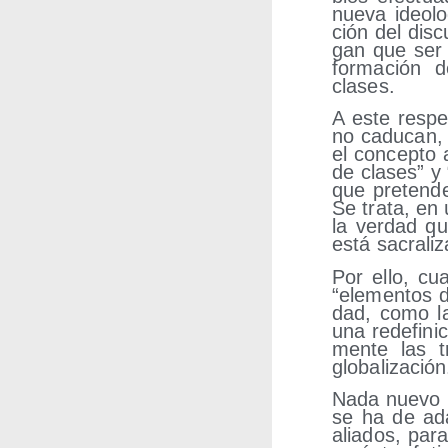
nue­va ideo­lo
ción del dis­c
gan que ser c
for­ma­ción d
clases.
A este res­pe
no cadu­can, 
el con­cep­to
de cla­ses” y “
que pre­ten­d
Se tra­ta, en ú
la ver­dad qu
está sacra­li­
Por ello, cua
“ele­men­tos d
dad, como la 
una rede­fi­ni
men­te las tr
globalización
Nada nue­vo p
se ha de adap
alia­dos, para