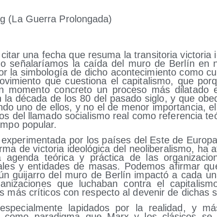
 (La Gue­rra Prolongada)
tar una fecha que resu­ma la tran­si­to­ria vic­to­ria id
lis­mo seña­la­ría­mos la caí­da del muro de Ber­lín en
 la sim­bo­lo­gía de dicho acon­te­ci­mien­to como cul­
movi­mien­to que cues­tio­na el capi­ta­lis­mo, que por
n momen­to con­cre­to un pro­ce­so más dila­ta­do e
la déca­da de los 80 del pasa­do siglo, y que obe­
en­do uno de ellos, y no el de menor impor­tan­cia, el
s del lla­ma­do socia­lis­mo real como refe­ren­cia teó­r
am­po popular.
 expe­ri­men­ta­da por los paí­ses del Este de Euro­pa
r­ma de vic­to­ria ideo­ló­gi­ca del neo­li­be­ra­lis­mo, ha 
a agen­da teó­ri­ca y prác­ti­ca de las orga­ni­za­cio­n
a­les y enti­da­des de masas. Pode­mos afir­mar que
lgún gui­ja­rro del muro de Ber­lín impac­tó a cada u
­ni­za­cio­nes que lucha­ban con­tra el capi­ta­lis­mo
es más crí­ti­cos con res­pec­to al deve­nir de dichas
e espe­cial­men­te lapi­da­dos por la reali­dad, y má
er como para­dig­ma que Marx y los clá­si­cos se eq