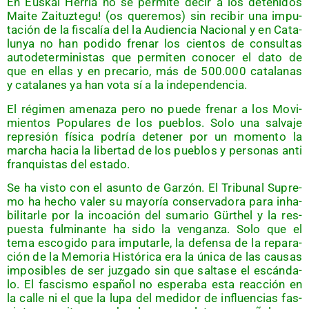
En Eus­kal Herria no se per­mi­te decir a los dete­ni­dos
Mai­te Zai­tuz­te­gu! (os que­re­mos) sin reci­bir una impu­
tación de la fis­ca­lía del la Audien­cia Nacio­nal y en Cata­
lun­ya no han podi­do fre­nar los cien­tos de con­sul­tas
auto­de­ter­mi­nis­tas que per­mi­ten cono­cer el dato de
que en ellas y en pre­ca­rio, más de 500.000 cata­la­nas
y cata­la­nes ya han vota sí a la independencia.
El régi­men ame­na­za pero no pue­de fre­nar a los Movi­
mien­tos Popu­la­res de los pue­blos. Solo una sal­va­je
repre­sión físi­ca podría dete­ner por un momen­to la
mar­cha hacia la liber­tad de los pue­blos y per­so­nas anti
fran­quis­tas del estado.
Se ha vis­to con el asun­to de Gar­zón. El Tri­bu­nal Supre­
mo ha hecho valer su mayo­ría con­ser­va­do­ra para inha­
bi­li­tar­le por la incoa­ción del suma­rio Gürthel y la res­
pues­ta ful­mi­nan­te ha sido la ven­gan­za. Solo que el
tema esco­gi­do para impu­tar­le, la defen­sa de la repa­ra­
ción de la Memo­ria His­tó­ri­ca era la úni­ca de las cau­sas
impo­si­bles de ser juz­ga­do sin que sal­ta­se el escán­da­
lo. El fas­cis­mo espa­ñol no espe­ra­ba esta reac­ción en
la calle ni el que la lupa del medi­dor de influen­cias fas­