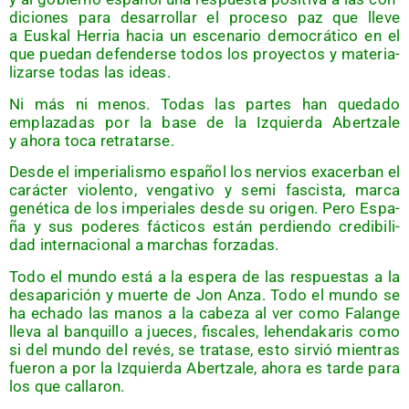
di­cio­nes para desa­rro­llar el pro­ce­so paz que lle­ve
a Eus­kal Herria hacia un esce­na­rio demo­crá­ti­co en el
que pue­dan defen­der­se todos los pro­yec­tos y mate­ria­
li­zar­se todas las ideas.
Ni más ni menos. Todas las par­tes han que­da­do
empla­za­das por la base de la Izquier­da Aber­tza­le
y aho­ra toca retratarse.
Des­de el impe­ria­lis­mo espa­ñol los ner­vios exa­cer­ban el
carác­ter vio­len­to, ven­ga­ti­vo y semi fas­cis­ta, mar­ca
gené­ti­ca de los impe­ria­les des­de su ori­gen. Pero Espa­
ña y sus pode­res fác­ti­cos están per­dien­do cre­di­bi­li­
dad inter­na­cio­nal a mar­chas forzadas.
Todo el mun­do está a la espe­ra de las res­pues­tas a la
des­apa­ri­ción y muer­te de Jon Anza. Todo el mun­do se
ha echa­do las manos a la cabe­za al ver como Falan­ge
lle­va al ban­qui­llo a jue­ces, fis­ca­les, lehen­da­ka­ris como
si del mun­do del revés, se tra­ta­se, esto sir­vió mien­tras
fue­ron a por la Izquier­da Aber­tza­le, aho­ra es tar­de para
los que callaron.