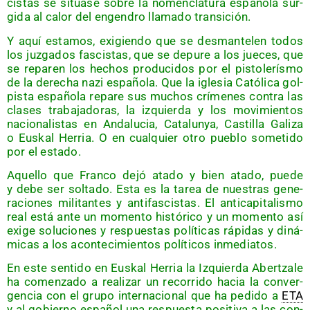
cis­tas se situa­se sobre la nomen­cla­tu­ra espa­ño­la sur­
gi­da al calor del engen­dro lla­ma­do transición.
Y aquí esta­mos, exi­gien­do que se des­man­te­len todos
los juz­ga­dos fas­cis­tas, que se depu­re a los jue­ces, que
se repa­ren los hechos pro­du­ci­dos por el pis­to­le­rís­mo
de la dere­cha nazi espa­ño­la. Que la igle­sia Cató­li­ca gol­
pis­ta espa­ño­la repa­re sus muchos crí­me­nes con­tra las
cla­ses tra­ba­ja­do­ras, la izquier­da y los movi­mien­tos
nacio­na­lis­tas en Anda­lu­cia, Cata­lun­ya, Cas­ti­lla Gali­za
o Eus­kal Herria. O en cual­quier otro pue­blo some­ti­do
por el estado.
Aque­llo que Fran­co dejó ata­do y bien ata­do, pue­de
y debe ser sol­ta­do. Esta es la tarea de nues­tras gene­
ra­cio­nes mili­tan­tes y anti­fas­cis­tas. El anti­ca­pi­ta­lis­mo
real está ante un momen­to his­tó­ri­co y un momen­to así
exi­ge solu­cio­nes y res­pues­tas polí­ti­cas rápi­das y diná­
mi­cas a los acon­te­ci­mien­tos polí­ti­cos inmediatos.
En este sen­ti­do en Eus­kal Herria la Izquier­da Aber­tza­le
ha comen­za­do a rea­li­zar un reco­rri­do hacia la con­ver­
gen­cia con el gru­po inter­na­cio­nal que ha pedi­do a
ETA
y al gobierno espa­ñol una res­pues­ta posi­ti­va a las con­