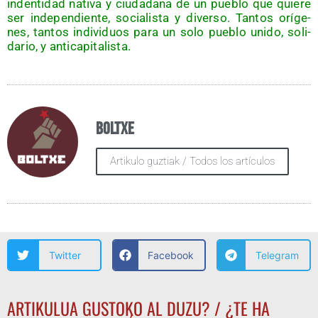
inden­ti­dad nati­va y ciu­da­da­na de un pue­blo que quie­re
ser inde­pen­dien­te, socia­lis­ta y diver­so. Tan­tos orí­ge­
nes, tan­tos indi­vi­duos para un solo pue­blo uni­do, soli­
da­rio, y anticapitalista.
Boltxe
Artikulo guztiak / Todos los artículos
Twitter
Facebook
Telegram
ARTIKULUA GUSTOKO AL DUZU? / ¿TE HA