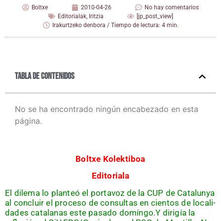
Boltxe
2010-04-26
No hay comentarios
Editorialak
,
Iritzia
[jp_post_view]
Irakurtzeko denbora / Tiempo de lectura: 4 min.
Tabla de contenidos
No se ha encontrado ningún encabezado en esta
página.
Boltxe Kolek­ti­boa
Edi­to­ria­la
El dile­ma lo plan­teó el por­ta­voz de la CUP de Cata­lun­ya
al con­cluir el pro­ce­so de con­sul­tas en cien­tos de loca­li­
da­des cata­la­nas este pasa­do domíngo.Y diri­gía la