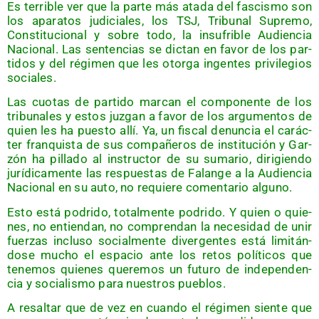
Es terri­ble ver que la par­te más ata­da del fas­cis­mo son
los apa­ra­tos judi­cia­les, los TSJ, Tri­bu­nal Supre­mo,
Cons­ti­tu­cio­nal y sobre todo, la insu­fri­ble Audien­cia
Nacio­nal. Las sen­ten­cias se dic­tan en favor de los par­
ti­dos y del régi­men que les otor­ga ingen­tes pri­vi­le­gios
sociales.
Las cuo­tas de par­ti­do mar­can el com­po­nen­te de los
tri­bu­na­les y estos juz­gan a favor de los argu­men­tos de
quien les ha pues­to allí. Ya, un fis­cal denun­cia el carác­
ter fran­quis­ta de sus com­pa­ñe­ros de ins­ti­tu­ción y Gar­
zón ha pilla­do al ins­truc­tor de su suma­rio, diri­gien­do
jurí­di­ca­men­te las res­pues­tas de Falan­ge a la Audien­cia
Nacio­nal en su auto, no requie­re comen­ta­rio alguno.
Esto está podri­do, total­men­te podri­do. Y quien o quie­
nes, no entien­dan, no com­pren­dan la nece­si­dad de unir
fuer­zas inclu­so social­men­te diver­gen­tes está limi­tán­
do­se mucho el espa­cio ante los retos polí­ti­cos que
tene­mos quie­nes que­re­mos un futu­ro de inde­pen­den­
cia y socia­lis­mo para nues­tros pueblos.
A resal­tar que de vez en cuan­do el régi­men sien­te que