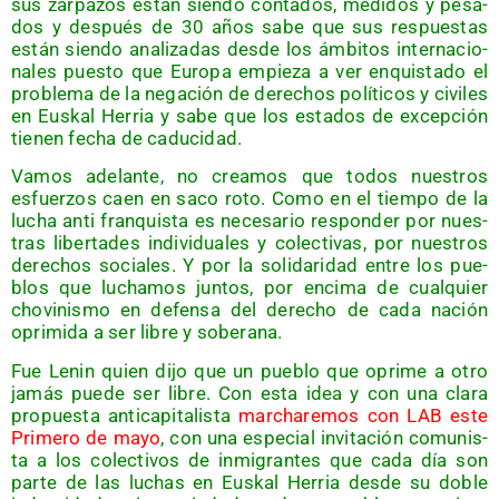
sus zar­pa­zos están sien­do con­ta­dos, medi­dos y pesa­
dos y des­pués de 30 años sabe que sus res­pues­tas
están sien­do ana­li­za­das des­de los ámbi­tos inter­na­cio­
na­les pues­to que Euro­pa empie­za a ver enquis­ta­do el
pro­ble­ma de la nega­ción de dere­chos polí­ti­cos y civi­les
en Eus­kal Herria y sabe que los esta­dos de excep­ción
tie­nen fecha de caducidad.
Vamos ade­lan­te, no crea­mos que todos nues­tros
esfuer­zos caen en saco roto. Como en el tiem­po de la
lucha anti fran­quis­ta es nece­sa­rio res­pon­der por nues­
tras liber­ta­des indi­vi­dua­les y colec­ti­vas, por nues­tros
dere­chos socia­les. Y por la soli­da­ri­dad entre los pue­
blos que lucha­mos jun­tos, por enci­ma de cual­quier
cho­vi­nis­mo en defen­sa del dere­cho de cada nación
opri­mi­da a ser libre y soberana.
Fue Lenin quien dijo que un pue­blo que opri­me a otro
jamás pue­de ser libre. Con esta idea y con una cla­ra
pro­pues­ta anti­ca­pi­ta­lis­ta
mar­cha­re­mos con LAB este
Pri­me­ro de mayo
, con una espe­cial invi­ta­ción comu­nis­
ta a los colec­ti­vos de inmi­gran­tes que cada día son
par­te de las luchas en Eus­kal Herria des­de su doble