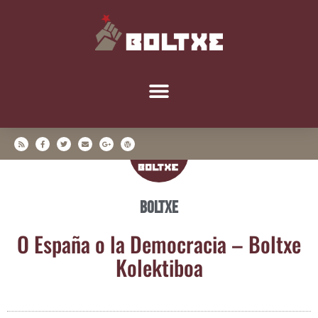
Boltxe
O Espa­ña o la Demo­cra­cia – Boltxe
Kolektiboa