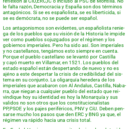
refle­xión al CiU,ERC,IC o inclu­so al PSC de Mon­ti­lla. No
le fal­ta razón, Demo­cra­cia y Espa­ña son dos tér­mi­nos
anta­gó­ni­cos. Si se es espa­ño­lis­ta, se es liber­ti­ci­da, si
se es demó­cra­ta, no se pue­de ser español.
Los anta­go­nis­mos son evi­den­tes, un espa­ño­lis­ta renie­
ga de los pue­blos que su visión de la His­to­ria le impi­de
ver como pue­blos sojuz­ga­dos por el régi­men y los
gobier­nos impe­ria­les. Pero ha sido así. Son impe­ria­les
y no cas­te­lla­nos, ten­gá­mos esto siem­pre en cuen­ta.
Por­que el pue­blo cas­te­llano se levan­tó por Cas­ti­lla
y cayó muer­to en Villa­mar, en 1521. Los pue­blos del
esta­do espa­ñol están des­per­tan­do de nue­vo y no es
ajéno a este des­per­tar la cri­sis de cre­di­bi­li­dad del sis­
te­ma en su con­jun­to. La oli­gar­quía here­de­ra de los
impe­ria­les que aca­ba­ron con Al Anda­lus, Cas­ti­lla, Naba­
rra, que nie­gan a cual­quier pue­blo del esta­do que rei­
vin­di­que hoy su iden­ti­dad es hoy la Monar­quía y sus
vali­dos no son otros que los cons­ti­tu­cio­na­lis­tas
PP,PSOE y los pajes peri­fé­ri­cos, PNV y CiU. Deben pen­
sar­se mucho los pasos que den ERC y BNG ya que, el
régi­men va rápi­do hacia una cri­sis total.