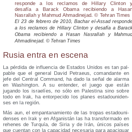
El 23 de febre­ro de 2010, Bachar el-Assad res­pon­d
a los recla­mos de Hillary Clin­ton y desa­fía a Barac
Oba­ma reci­bien­do a Hasan Nas­ra­llah y Mah­mu
Ahma­di­ne­jad. © Teh­ran Times
Rusia entra en escena
La pér­di­da de influen­cia de Esta­dos Uni­dos es tan pal­
pa­ble que el gene­ral David Petraeus, coman­dan­te en
jefe del Cen­tral Com­mand, ha dado la señal de alar­ma
en Washing­ton. A su enten­der, el jue­go que están
jugan­do los israe­líes, no sólo en Pales­ti­na sino sobre
todo en Irak, ha entor­pe­ci­do los pla­nes esta­dou­ni­den­
ses en la región.
Más aun, el empan­ta­na­mien­to de las tro­pas esta­dou­ni­
den­ses en Irak y en Afga­nis­tán las ha trans­for­ma­do en
rehe­nes de Tur­quía, de Siria y de Irán, úni­cos paí­ses
que cuen­tan con la capa­ci­dad nece­sa­ria para apa­ci­guar