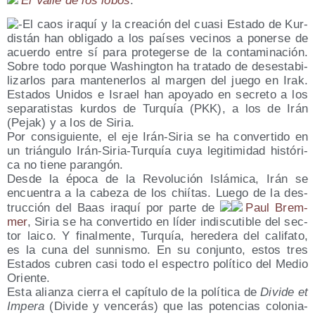
El Valle de los lobos
.
El caos ira­quí y la crea­ción del cua­si Esta­do de Kur­
dis­tán han obli­ga­do a los paí­ses veci­nos a poner­se de
acuer­do entre sí para pro­te­ger­se de la con­ta­mi­na­ción.
Sobre todo por­que Washing­ton ha tra­ta­do de des­es­ta­bi­
li­zar­los para man­te­ner­los al mar­gen del jue­go en Irak.
Esta­dos Uni­dos e Israel han apo­ya­do en secre­to a los
sepa­ra­tis­tas kur­dos de Tur­quía (PKK), a los de Irán
(Pejak) y a los de Siria.
Por con­si­guien­te, el eje Irán-Siria se ha con­ver­ti­do en
un trián­gu­lo Irán-Siria-Tur­quía cuya legi­ti­mi­dad his­tó­ri­
ca no tie­ne parangón.
Des­de la épo­ca de la Revo­lu­ción Islá­mi­ca, Irán se
encuen­tra a la cabe­za de los chií­tas. Lue­go de la des­
truc­ción del Baas ira­quí por par­te de
Paul Brem­
mer
, Siria se ha con­ver­ti­do en líder indis­cu­ti­ble del sec­
tor lai­co. Y final­men­te, Tur­quía, here­de­ra del cali­fa­to,
es la cuna del sun­nis­mo. En su con­jun­to, estos tres
Esta­dos cubren casi todo el espec­tro polí­ti­co del Medio
Oriente.
Esta alian­za cie­rra el capí­tu­lo de la polí­ti­ca de
Divi­de et
Impe­ra
(Divi­de y ven­ce­rás) que las poten­cias colo­nia­