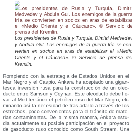
Los pre­si­den­tes de Rusia y Tur­quía, Dimi­tri Med­ve­de
y Abdu­la Gul. Los enemi­gos de la gue­rra fría se con
vier­ten en socios en aras de esta­bi­li­zar el «Medi
Orien­te y el Cáu­ca­so». © Ser­vi­cio de pren­sa de
Kremlin.
Rom­pien­do con la estra­te­gia de Esta­dos Uni­dos en el
Mar Negro y el Cas­pio, Anka­ra ha acep­ta­do una gigan­
tes­ca inver­sión rusa para la cons­truc­ción de un oleo­
duc­to entre Sam­sun y Ceyhan. Este oleo­duc­to debe lle­
var al Medi­te­rrá­neo el petró­leo ruso del Mar Negro, eli­
mi­nan­do así la nece­si­dad de tras­la­dar­lo a tra­vés de los
estre­chos, poco con­ve­nien­tes para el trán­si­to de mate­
rias con­ta­mi­nan­tes. De la mis­ma mane­ra, Anka­ra estu­
dia actual­men­te su posi­ble par­ti­ci­pa­ción en el pro­yec­to
de gaso­duc­to ruso cono­ci­do como South Stream. Una