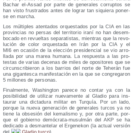
Bachar el-Assad por par­te de gene­ra­les corrup­tos se
han vis­to frus­tra­dos antes de lograr tan siquie­ra poner­
se en marcha.
Los múl­ti­ples aten­ta­dos orques­ta­dos por la CIA en las
pro­vin­cias no per­sas del terri­to­rio ira­ní no han desem­
bo­ca­do en revuel­tas sepa­ra­tis­tas, mien­tras que la revo­
lu­ción de color orques­ta­da en Irán por la CIA y el
MI6 en oca­sión de la elec­ción pre­si­den­cial se vio arro­
lla­da por una marea huma­na. La res­pues­ta a las pro­
tes­tas de varias dece­nas de miles de opo­si­to­res que se
cir­cuns­cri­bie­ron a los barrios del nor­te de Tehe­rán fue
una gigan­tes­ca mani­fes­ta­ción en la que se con­gre­ga­ron
5 millo­nes de personas.
Final­men­te, Washing­ton pare­ce no con­tar ya con la
posi­bi­li­dad de uti­li­zar nue­va­men­te al Gla­dio para ins­
tau­rar una dic­ta­du­ra mili­tar en Tur­quía. Por un lado,
por­que la nue­va gene­ra­ción de gene­ra­les tur­cos ya no
tie­ne la obse­sión del kema­lis­mo y, por otra par­te, por­
que el gobierno demó­cra­ta-musul­mán del AKP se ha
dedi­ca­do a des­man­te­lar el Erge­ne­kon (la actual ver­sión
del
Gla­dio tur­co
).