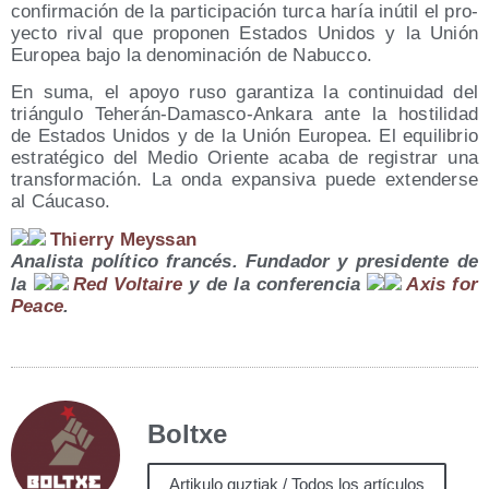
con­fir­ma­ción de la par­ti­ci­pa­ción tur­ca haría inú­til el pro­
yec­to rival que pro­po­nen Esta­dos Uni­dos y la Unión
Euro­pea bajo la deno­mi­na­ción de Nabucco.
En suma, el apo­yo ruso garan­ti­za la con­ti­nui­dad del
trián­gu­lo Tehe­rán-Damas­co-Anka­ra ante la hos­ti­li­dad
de Esta­dos Uni­dos y de la Unión Euro­pea. El equi­li­brio
estra­té­gi­co del Medio Orien­te aca­ba de regis­trar una
trans­for­ma­ción. La onda expan­si­va pue­de exten­der­se
al Cáucaso.
Thierry Meys­san
Ana­lis­ta polí­ti­co fran­cés. Fun­da­dor y pre­si­den­te de
la
Red Vol­tai­re
y de la con­fe­ren­cia
Axis for
Pea­ce
.
Boltxe
Artikulo guztiak / Todos los artículos