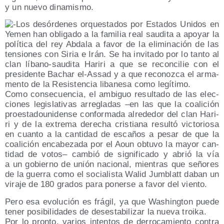
y un nue­vo dinamismo.
Los des­ór­de­nes orques­ta­dos por Esta­dos Uni­dos en
Yemen han obli­ga­do a la fami­lia real sau­di­ta a apo­yar la
polí­ti­ca del rey Abda­la a favor de la eli­mi­na­ción de las
ten­sio­nes con Siria e Irán. Se ha invi­ta­do por lo tan­to al
clan líbano-sau­di­ta Hari­ri a que se recon­ci­lie con el
pre­si­den­te Bachar el-Assad y a que reco­noz­ca el arma­
men­to de la Resis­ten­cia liba­ne­sa como legítimo.
Como con­se­cuen­cia, el ambi­guo resul­ta­do de las elec­
cio­nes legis­la­ti­vas arre­gla­das –en las que la coa­li­ción
proes­ta­dou­ni­den­se con­for­ma­da alre­de­dor del clan Hari­
ri y de la extre­ma dere­cha cris­tia­na resul­tó vic­to­rio­sa
en cuan­to a la can­ti­dad de esca­ños a pesar de que la
coa­li­ción enca­be­za­da por el Aoun obtu­vo la mayor can­
ti­dad de votos– cam­bió de sig­ni­fi­ca­do y abrió la vía
a un gobierno de unión nacio­nal, mien­tras que seño­res
de la gue­rra como el socia­lis­ta Walid Jum­blatt daban un
vira­je de 180 gra­dos para poner­se a favor del viento.
Pero esa evo­lu­ción es frá­gil, ya que Washing­ton pue­de
tener posi­bi­li­da­des de des­es­ta­bi­li­zar la nue­va troika.
Por lo pron­to, varios inten­tos de derro­ca­mien­to con­tra