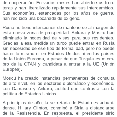
de coope­ra­ción. En varios meses han abier­to sus fron­
te­ras y han libe­ra­li­za­do rápi­da­men­te sus inter­cam­bios.
Sus eco­no­mías, estan­ca­das por los años de gue­rra,
han reci­bi­do una boca­na­da de oxigeno.
Rusia no tie­ne inten­cio­nes de man­te­ner­se al mar­gen de
esta nue­va zona de pros­pe­ri­dad. Anka­ra y Mos­cú han
eli­mi­na­do la nece­si­dad de visas para sus resi­den­tes.
Gra­cias a esa medi­da un tur­co pue­de entrar en Rusia
sin nece­si­dad de ese tipo de for­ma­li­dad, pero no pue­de
hacer lo mis­mo ni en Esta­dos Uni­dos ni en los paí­ses
de la Unión Euro­pea, a pesar de que Tur­quía es miem­
bro de la OTAN y can­di­da­ta a entrar a la UE (Unión
Europea).
Mos­cú ha crea­do ins­tan­cias per­ma­nen­tes de con­sul­ta
de alto nivel, en los sec­to­res diplo­má­ti­co y eco­nó­mi­co,
con Damas­co y Anka­ra, acti­tud que con­tras­ta con la
polí­ti­ca de Esta­dos Unidos.
A prin­ci­pios de año, la secre­ta­ria de Esta­do esta­dou­ni­
den­se, Hillary Clin­ton, con­mi­nó a Siria a dis­tan­ciar­se
de la Resis­ten­cia. En res­pues­ta, el pre­si­den­te sirio