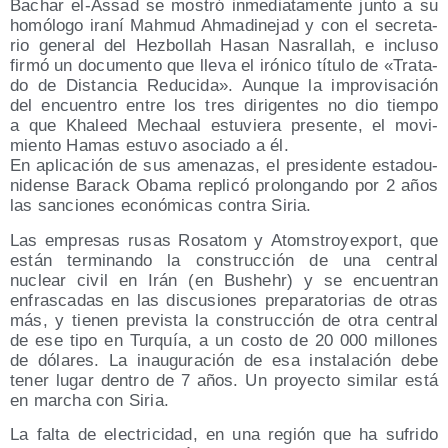
Bachar el-Assad se mos­tró inme­dia­ta­men­te jun­to a su
homó­lo­go ira­ní Mah­mud Ahma­di­ne­jad y con el secre­ta­
rio gene­ral del Hez­bo­llah Hasan Nas­ra­llah, e inclu­so
fir­mó un docu­men­to que lle­va el iró­ni­co títu­lo de «Tra­ta­
do de Dis­tan­cia Redu­ci­da». Aun­que la impro­vi­sa­ción
del encuen­tro entre los tres diri­gen­tes no dio tiem­po
a que Kha­leed Mechaal estu­vie­ra pre­sen­te, el movi­
mien­to Hamas estu­vo aso­cia­do a él.
En apli­ca­ción de sus ame­na­zas, el pre­si­den­te esta­dou­
ni­den­se Barack Oba­ma repli­có pro­lon­gan­do por 2 años
las san­cio­nes eco­nó­mi­cas con­tra Siria.
Las empre­sas rusas Rosa­tom y Atoms­tro­yex­port, que
están ter­mi­nan­do la cons­truc­ción de una cen­tral
nuclear civil en Irán (en Bushehr) y se encuen­tran
enfras­ca­das en las dis­cu­sio­nes pre­pa­ra­to­rias de otras
más, y tie­nen pre­vis­ta la cons­truc­ción de otra cen­tral
de ese tipo en Tur­quía, a un cos­to de 20 000 millo­nes
de dóla­res. La inau­gu­ra­ción de esa ins­ta­la­ción debe
tener lugar den­tro de 7 años. Un pro­yec­to simi­lar está
en mar­cha con Siria.
La fal­ta de elec­tri­ci­dad, en una región que ha sufri­do