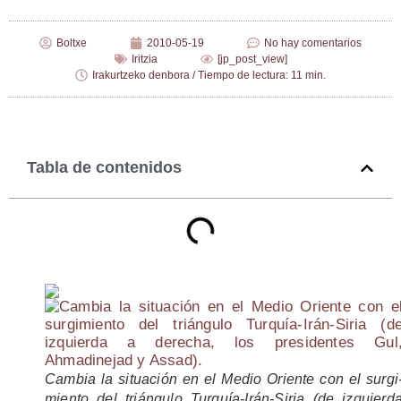
Boltxe
2010-05-19
No hay comentarios
Iritzia
[jp_post_view]
Irakurtzeko denbora / Tiempo de lectura: 11 min.
Tabla de contenidos
Cam­bia la situa­ción en el Medio Orien­te con el sur­gi
mien­to del trián­gu­lo Tur­quía-Irán-Siria (de izquier­d