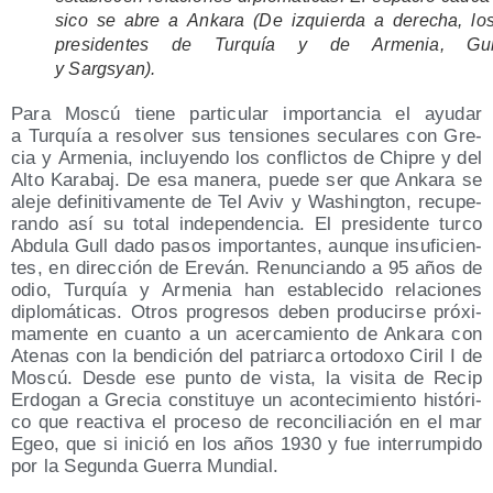
si­co se abre a Anka­ra (De izquier­da a dere­cha, lo
pre­si­den­tes de Tur­quía y de Arme­nia, Gu
y Sargsyan).
Para Mos­cú tie­ne par­ti­cu­lar impor­tan­cia el ayu­dar
a Tur­quía a resol­ver sus ten­sio­nes secu­la­res con Gre­
cia y Arme­nia, inclu­yen­do los con­flic­tos de Chi­pre y del
Alto Kara­baj. De esa mane­ra, pue­de ser que Anka­ra se
ale­je defi­ni­ti­va­men­te de Tel Aviv y Washing­ton, recu­pe­
ran­do así su total inde­pen­den­cia. El pre­si­den­te tur­co
Abdu­la Gull dado pasos impor­tan­tes, aun­que insu­fi­cien­
tes, en direc­ción de Ere­ván. Renun­cian­do a 95 años de
odio, Tur­quía y Arme­nia han esta­ble­ci­do rela­cio­nes
diplo­má­ti­cas. Otros pro­gre­sos deben pro­du­cir­se pró­xi­
ma­men­te en cuan­to a un acer­ca­mien­to de Anka­ra con
Ate­nas con la ben­di­ción del patriar­ca orto­do­xo Ciril I de
Mos­cú. Des­de ese pun­to de vis­ta, la visi­ta de Recip
Erdo­gan a Gre­cia cons­ti­tu­ye un acon­te­ci­mien­to his­tó­ri­
co que reac­ti­va el pro­ce­so de recon­ci­lia­ción en el mar
Egeo, que si ini­ció en los años 1930 y fue inte­rrum­pi­do
por la Segun­da Gue­rra Mundial.