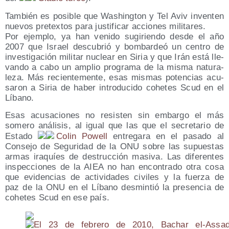
Tam­bién es posi­ble que Washing­ton y Tel Aviv inven­ten
nue­vos pre­tex­tos para jus­ti­fi­car accio­nes militares.
Por ejem­plo, ya han veni­do sugi­rien­do des­de el año
2007 que Israel des­cu­brió y bom­bar­deó un cen­tro de
inves­ti­ga­ción mili­tar nuclear en Siria y que Irán está lle­
van­do a cabo un amplio pro­gra­ma de la mis­ma natu­ra­
le­za. Más recien­te­men­te, esas mis­mas poten­cias acu­
sa­ron a Siria de haber intro­du­ci­do cohe­tes Scud en el
Líbano.
Esas acu­sa­cio­nes no resis­ten sin embar­go el más
some­ro aná­li­sis, al igual que las que el secre­ta­rio de
Esta­do
Colin Powell
entre­ga­ra en el pasa­do al
Con­se­jo de Segu­ri­dad de la ONU sobre las supues­tas
armas ira­quíes de des­truc­ción masi­va. Las dife­ren­tes
ins­pec­cio­nes de la AIEA no han encon­tra­do otra cosa
que evi­den­cias de acti­vi­da­des civi­les y la fuer­za de
paz de la ONU en el Líbano des­min­tió la pre­sen­cia de
cohe­tes Scud en ese país.