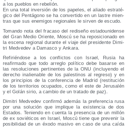
a los pue­blos en rebelión.
En una total inver­sión de los pape­les, el alia­do estra­té­
gi­co del Pen­tá­gono se ha con­ver­ti­do en un las­tre mien­
tras que sus enemi­gos regio­na­les le sir­ven de escudo.
Toman­do nota del fra­ca­so del redi­se­ño esta­dou­ni­den­se
del Gran Medio Orien­te, Mos­cú se ha repo­si­cio­na­do en
la esce­na regio­nal duran­te el via­je del pre­si­den­te Dimi­
tri Med­ve­dev a Damas­co y Ankara.
Refi­rién­do­se a los con­flic­tos con Israel, Rusia ha
reafir­ma­do que todo arre­glo polí­ti­co debe basar­se en
las reso­lu­cio­nes per­ti­nen­tes de la ONU (inclu­yen­do el
dere­cho inalie­na­ble de los pales­ti­nos al regre­so) y en
los prin­ci­pios de la con­fe­ren­cia de Madrid (res­ti­tu­ción
de los terri­to­rios ocu­pa­dos, como el este de Jeru­sa­lén
y el Golán sirio, a cam­bio de un tra­ta­do de paz).
Dimi­tri Med­ve­dev con­fir­mó ade­más la pre­fe­ren­cia rusa
por una solu­ción que impli­que la exis­ten­cia de dos
Esta­dos. Tenien­do en cuen­ta la pre­sen­cia de un millón
de ex sovié­ti­cos en Israel, Mos­cú tie­ne que pre­ve­nir la
posi­bi­li­dad de un éxo­do masi­vo en caso de una caí­da