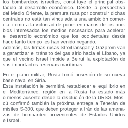
los bom­bar­deos israe­líes, cons­ti­tu­ye el prin­ci­pal obs­
tácu­lo al desa­rro­llo eco­nó­mi­co. Des­de la pers­pec­ti­va
del Medio Orien­te, la pre­mu­ra rusa por cons­truir dichas
cen­tra­les no está tan vin­cu­la­da a una ambi­ción comer­
cial como a la volun­tad de poner en manos de los pue­
blos intere­sa­dos los medios nece­sa­rios para ace­le­rar
el desa­rro­llo eco­nó­mi­co que los occi­den­ta­les des­de
hace tan­to tiem­po les han veni­do negando.
Ade­más, las fir­mas rusas Stroi­trans­gaz y Gaz­prom van
a garan­ti­zar el trán­si­to del gas sirio hacia el Líbano, ya
que el vecino Israel impi­de a Bei­rut la explo­ta­ción de
sus impor­tan­tes reser­vas marítimas.
En el plano mili­tar, Rusia tomó pose­sión de su nue­va
base naval en Siria.
Esta ins­ta­la­ción le per­mi­ti­rá res­ta­ble­cer el equi­li­brio en
el Medi­te­rrá­neo, región en la Rusia ha esta­do más
o menos ausen­te des­de la diso­lu­ción de la URSS. Mos­
cú con­fir­mó tam­bién la pró­xi­ma entre­ga a Tehe­rán de
misi­les S‑300, que deben pro­te­ger a Irán de las ame­na­
zas de bom­bar­deo pro­ve­nien­tes de Esta­dos Uni­dos
e Israel.