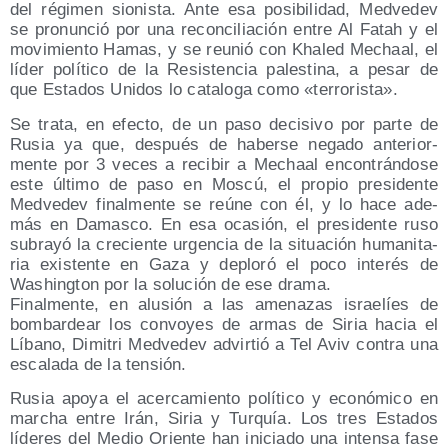
del régi­men sio­nis­ta. Ante esa posi­bi­li­dad, Med­ve­dev
se pro­nun­ció por una recon­ci­lia­ción entre Al Fatah y el
movi­mien­to Hamas, y se reu­nió con Kha­led Mechaal, el
líder polí­ti­co de la Resis­ten­cia pales­ti­na, a pesar de
que Esta­dos Uni­dos lo cata­lo­ga como «terro­ris­ta».
Se tra­ta, en efec­to, de un paso deci­si­vo por par­te de
Rusia ya que, des­pués de haber­se nega­do ante­rior­
men­te por 3 veces a reci­bir a Mechaal encon­trán­do­se
este últi­mo de paso en Mos­cú, el pro­pio pre­si­den­te
Med­ve­dev final­men­te se reúne con él, y lo hace ade­
más en Damas­co. En esa oca­sión, el pre­si­den­te ruso
sub­ra­yó la cre­cien­te urgen­cia de la situa­ción huma­ni­ta­
ria exis­ten­te en Gaza y deplo­ró el poco inte­rés de
Washing­ton por la solu­ción de ese drama.
Final­men­te, en alu­sión a las ame­na­zas israe­líes de
bom­bar­dear los con­vo­yes de armas de Siria hacia el
Líbano, Dimi­tri Med­ve­dev advir­tió a Tel Aviv con­tra una
esca­la­da de la tensión.
Rusia apo­ya el acer­ca­mien­to polí­ti­co y eco­nó­mi­co en
mar­cha entre Irán, Siria y Tur­quía. Los tres Esta­dos
líde­res del Medio Orien­te han ini­cia­do una inten­sa fase