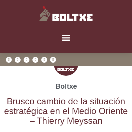
Boltxe
Brus­co cam­bio de la situa­ción
estra­té­gi­ca en el Medio Orien­te
– Thierry Meyssan