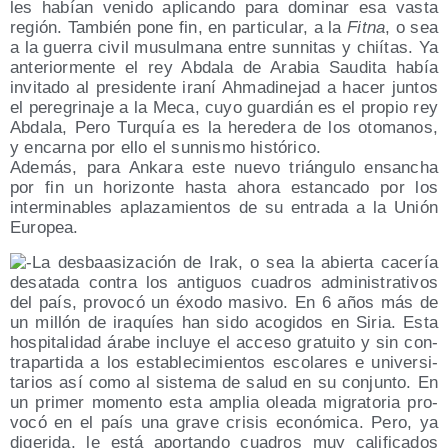
les habían veni­do apli­can­do para domi­nar esa vas­ta
región. Tam­bién pone fin, en par­ti­cu­lar, a la
Fit­na
, o sea
a la gue­rra civil musul­ma­na entre sun­ni­tas y chií­tas. Ya
ante­rior­men­te el rey Abda­la de Ara­bia Sau­di­ta había
invi­ta­do al pre­si­den­te ira­ní Ahma­di­ne­jad a hacer jun­tos
el pere­gri­na­je a la Meca, cuyo guar­dián es el pro­pio rey
Abda­la, Pero Tur­quía es la here­de­ra de los oto­ma­nos,
y encar­na por ello el sun­nis­mo histórico.
Ade­más, para Anka­ra este nue­vo trián­gu­lo ensan­cha
por fin un hori­zon­te has­ta aho­ra estan­ca­do por los
inter­mi­na­bles apla­za­mien­tos de su entra­da a la Unión
Europea.
La des­baa­si­za­ción de Irak, o sea la abier­ta cace­ría
des­ata­da con­tra los anti­guos cua­dros admi­nis­tra­ti­vos
del país, pro­vo­có un éxo­do masi­vo. En 6 años más de
un millón de ira­quíes han sido aco­gi­dos en Siria. Esta
hos­pi­ta­li­dad ára­be inclu­ye el acce­so gra­tui­to y sin con­
tra­par­ti­da a los esta­ble­ci­mien­tos esco­la­res e uni­ver­si­
ta­rios así como al sis­te­ma de salud en su con­jun­to. En
un pri­mer momen­to esta amplia olea­da migra­to­ria pro­
vo­có en el país una gra­ve cri­sis eco­nó­mi­ca. Pero, ya
dige­ri­da, le está apor­tan­do cua­dros muy cali­fi­ca­dos