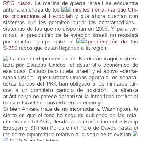
RPG rusos
. La mari­na de gue­rra israe­lí se encuen­tra
ante la ame­na­za de los
misi­les tie­rra-mar que Chi­
na pro­por­cio­na al Hez­bo­llah
y que aho­ra cuen­tan con
sis­te­mas que les per­mi­ten bur­lar las con­tra­me­di­das –
sis­te­mas de los que no dis­po­nían en 2006. Y para ter­
mi­nar, el pre­do­mi­nio de la avia­ción israe­lí no resis­ti­rá
por mucho tiem­po ante la
pro­li­fe­ra­ción de los
S‑300 rusos
que están lle­gan­do a la región.
La cua­si inde­pen­den­cia del Kur­dis­tán ira­quí orques­
ta­da por Esta­dos Uni­dos, el desa­rro­llo eco­nó­mi­co de
ese cua­si Esta­do bajo tute­la israe­lí y el apo­yo –dema­
sia­do visi­ble– que Esta­dos Uni­dos apor­ta a los sepa­ra­
tis­tas kur­dos del PKK han obli­ga­do a los mili­ta­res tur­
cos a un com­ple­to cam­bio de posi­ción. La alian­za
atlán­ti­ca ya no pare­ce garan­ti­zar la inte­gri­dad terri­to­rial
tur­ca e Israel se con­vier­te en un enemigo.
Si bien Anka­ra tra­ta de no inco­mo­dar a Washing­ton, lo
cier­to es que el tono ha segui­do subien­do en las rela­
cio­nes con Tel Aviv, des­de la con­fron­ta­ción entre Recip
Erdo­gan y Shi­mon Peres en el Foro de Davos has­ta el
inci­den­te diplo­má­ti­co rela­ti­vo a la serie de tele­vi­sión