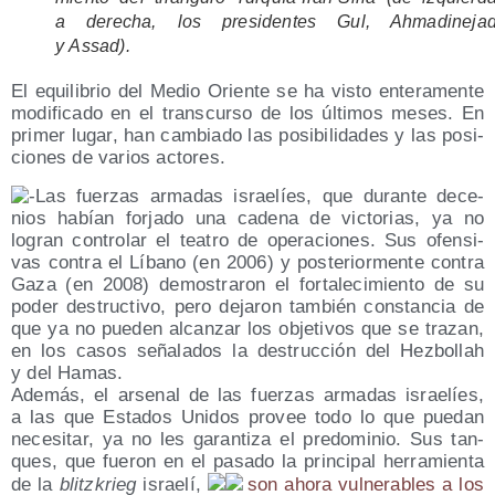
a dere­cha, los pre­si­den­tes Gul, Ahma­di­ne­ja
y Assad).
El equi­li­brio del Medio Orien­te se ha vis­to ente­ra­men­te
modi­fi­ca­do en el trans­cur­so de los últi­mos meses. En
pri­mer lugar, han cam­bia­do las posi­bi­li­da­des y las posi­
cio­nes de varios actores.
Las fuer­zas arma­das israe­líes, que duran­te dece­
nios habían for­ja­do una cade­na de vic­to­rias, ya no
logran con­tro­lar el tea­tro de ope­ra­cio­nes. Sus ofen­si­
vas con­tra el Líbano (en 2006) y pos­te­rior­men­te con­tra
Gaza (en 2008) demos­tra­ron el for­ta­le­ci­mien­to de su
poder des­truc­ti­vo, pero deja­ron tam­bién cons­tan­cia de
que ya no pue­den alcan­zar los obje­ti­vos que se tra­zan,
en los casos seña­la­dos la des­truc­ción del Hez­bo­llah
y del Hamas.
Ade­más, el arse­nal de las fuer­zas arma­das israe­líes,
a las que Esta­dos Uni­dos pro­vee todo lo que pue­dan
nece­si­tar, ya no les garan­ti­za el pre­do­mi­nio. Sus tan­
ques, que fue­ron en el pasa­do la prin­ci­pal herra­mien­ta
de la
blitz­krieg
israe­lí,
son aho­ra vul­ne­ra­bles a los