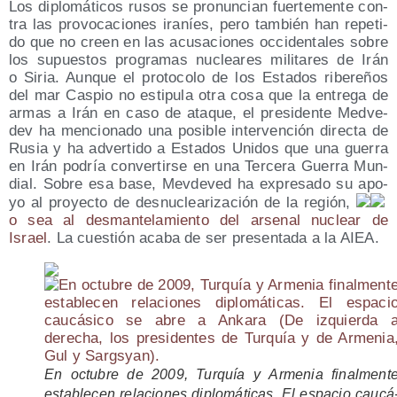
Los diplo­má­ti­cos rusos se pro­nun­cian fuer­te­men­te con­
tra las pro­vo­ca­cio­nes ira­níes, pero tam­bién han repe­ti­
do que no creen en las acu­sa­cio­nes occi­den­ta­les sobre
los supues­tos pro­gra­mas nuclea­res mili­ta­res de Irán
o Siria. Aun­que el pro­to­co­lo de los Esta­dos ribe­re­ños
del mar Cas­pio no esti­pu­la otra cosa que la entre­ga de
armas a Irán en caso de ata­que, el pre­si­den­te Med­ve­
dev ha men­cio­na­do una posi­ble inter­ven­ción direc­ta de
Rusia y ha adver­ti­do a Esta­dos Uni­dos que una gue­rra
en Irán podría con­ver­tir­se en una Ter­ce­ra Gue­rra Mun­
dial. Sobre esa base, Mev­de­ved ha expre­sa­do su apo­
yo al pro­yec­to de des­nu­clea­ri­za­ción de la región,
o sea al des­man­te­la­mien­to del arse­nal nuclear de
Israel
. La cues­tión aca­ba de ser pre­sen­ta­da a la AIEA.
En octu­bre de 2009, Tur­quía y Arme­nia final­men­t
esta­ble­cen rela­cio­nes diplo­má­ti­cas. El espa­cio cau­cá