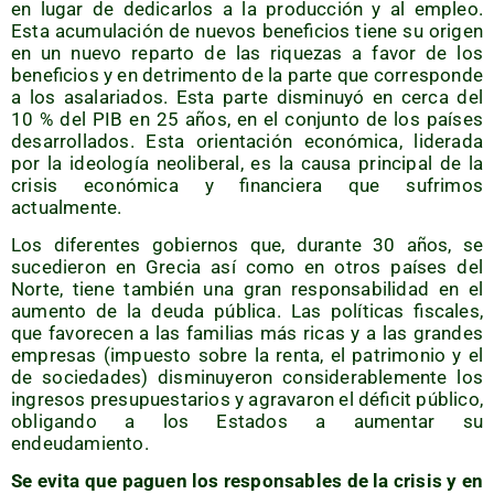
en lugar de dedi­car­los a la pro­duc­ción y al empleo.
Esta acu­mu­la­ción de nue­vos bene­fi­cios tie­ne su ori­gen
en un nue­vo repar­to de las rique­zas a favor de los
bene­fi­cios y en detri­men­to de la par­te que corres­pon­de
a los asa­la­ria­dos. Esta par­te dis­mi­nu­yó en cer­ca del
10 % del PIB en 25 años, en el con­jun­to de los paí­ses
desa­rro­lla­dos. Esta orien­ta­ción eco­nó­mi­ca, lide­ra­da
por la ideo­lo­gía neo­li­be­ral, es la cau­sa prin­ci­pal de la
cri­sis eco­nó­mi­ca y finan­cie­ra que sufri­mos
actualmente.
Los dife­ren­tes gobier­nos que, duran­te 30 años, se
suce­die­ron en Gre­cia así como en otros paí­ses del
Nor­te, tie­ne tam­bién una gran res­pon­sa­bi­li­dad en el
aumen­to de la deu­da públi­ca. Las polí­ti­cas fis­ca­les,
que favo­re­cen a las fami­lias más ricas y a las gran­des
empre­sas (impues­to sobre la ren­ta, el patri­mo­nio y el
de socie­da­des) dis­mi­nu­ye­ron con­si­de­ra­ble­men­te los
ingre­sos pre­su­pues­ta­rios y agra­va­ron el défi­cit públi­co,
obli­gan­do a los Esta­dos a aumen­tar su
endeudamiento.
Se evi­ta que paguen los res­pon­sa­bles de la cri­sis y en