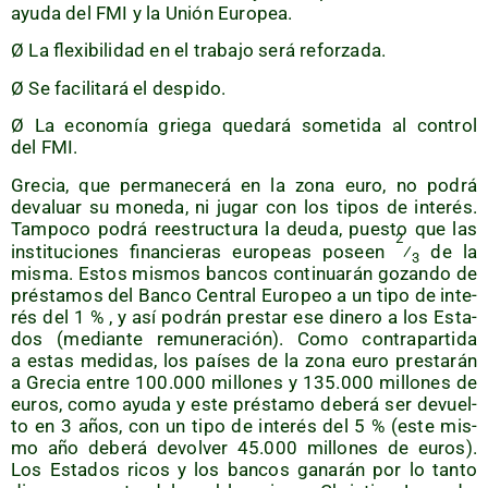
ayu­da del FMI y la Unión Europea.
Ø La fle­xi­bi­li­dad en el tra­ba­jo será reforzada.
Ø Se faci­li­ta­rá el despido.
Ø La eco­no­mía grie­ga que­da­rá some­ti­da al con­trol
del FMI.
Gre­cia, que per­ma­ne­ce­rá en la zona euro, no podrá
deva­luar su mone­da, ni jugar con los tipos de inte­rés.
Tam­po­co podrá rees­truc­tu­ra la deu­da, pues­to que las
2
ins­ti­tu­cio­nes finan­cie­ras euro­peas poseen
⁄
de la
3
mis­ma. Estos mis­mos ban­cos con­ti­nua­rán gozan­do de
prés­ta­mos del Ban­co Cen­tral Euro­peo a un tipo de inte­
rés del 1 % , y así podrán pres­tar ese dine­ro a los Esta­
dos (median­te remu­ne­ra­ción). Como con­tra­par­ti­da
a estas medi­das, los paí­ses de la zona euro pres­ta­rán
a Gre­cia entre 100.000 millo­nes y 135.000 millo­nes de
euros, como ayu­da y este prés­ta­mo debe­rá ser devuel­
to en 3 años, con un tipo de inte­rés del 5 % (este mis­
mo año debe­rá devol­ver 45.000 millo­nes de euros).
Los Esta­dos ricos y los ban­cos gana­rán por lo tan­to