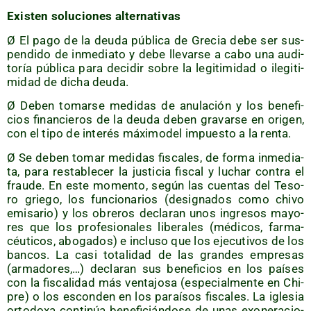
Exis­ten solu­cio­nes alternativas
Ø El pago de la deu­da públi­ca de Gre­cia debe ser sus­
pen­di­do de inme­dia­to y debe lle­var­se a cabo una audi­
to­ría públi­ca para deci­dir sobre la legi­ti­mi­dad o ile­gi­ti­
mi­dad de dicha deuda.
Ø Deben tomar­se medi­das de anu­la­ción y los bene­fi­
cios finan­cie­ros de la deu­da deben gra­var­se en ori­gen,
con el tipo de inte­rés máxi­mo­del impues­to a la renta.
Ø Se deben tomar medi­das fis­ca­les, de for­ma inme­dia­
ta, para res­ta­ble­cer la jus­ti­cia fis­cal y luchar con­tra el
frau­de. En este momen­to, según las cuen­tas del Teso­
ro grie­go, los fun­cio­na­rios (desig­na­dos como chi­vo
emi­sa­rio) y los obre­ros decla­ran unos ingre­sos mayo­
res que los pro­fe­sio­na­les libe­ra­les (médi­cos, far­ma­
céu­ti­cos, abo­ga­dos) e inclu­so que los eje­cu­ti­vos de los
ban­cos. La casi tota­li­dad de las gran­des empre­sas
(arma­do­res,…) decla­ran sus bene­fi­cios en los paí­ses
con la fis­ca­li­dad más ven­ta­jo­sa (espe­cial­men­te en Chi­
pre) o los escon­den en los paraí­sos fis­ca­les. La igle­sia
orto­do­xa con­ti­núa bene­fi­cián­do­se de unas exo­ne­ra­cio­