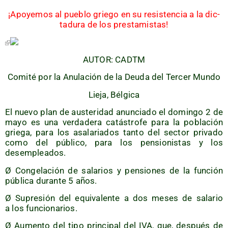
¡Apo­ye­mos al pue­blo grie­go en su resis­ten­cia a la dic­
ta­du­ra de los prestamistas!
AUTOR: CADTM
Comi­té por la Anu­la­ción de la Deu­da del Ter­cer Mundo
Lie­ja, Bélgica
El nue­vo plan de aus­te­ri­dad anun­cia­do el domin­go 2 de
mayo es una ver­da­de­ra catás­tro­fe para la pobla­ción
grie­ga, para los asa­la­ria­dos tan­to del sec­tor pri­va­do
como del públi­co, para los pen­sio­nis­tas y los
desempleados.
Ø Con­ge­la­ción de sala­rios y pen­sio­nes de la fun­ción
públi­ca duran­te 5 años.
Ø Supre­sión del equi­va­len­te a dos meses de sala­rio
a los funcionarios.
Ø Aumen­to del tipo prin­ci­pal del IVA, que, des­pués de