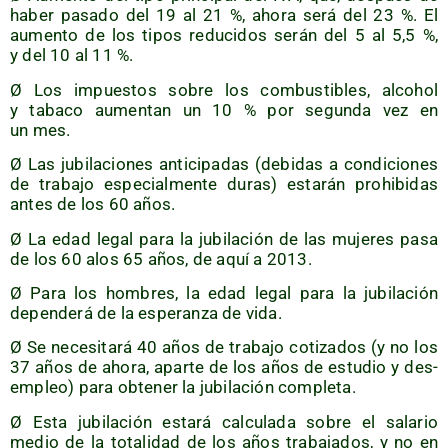
haber pasa­do del 19 al 21 %, aho­ra será del 23 %. El
aumen­to de los tipos redu­ci­dos serán del 5 al 5,5 %,
y del 10 al 11 %.
Ø Los impues­tos sobre los com­bus­ti­bles, alcohol
y taba­co aumen­tan un 10 % por segun­da vez en
un mes.
Ø Las jubi­la­cio­nes anti­ci­pa­das (debi­das a con­di­cio­nes
de tra­ba­jo espe­cial­men­te duras) esta­rán prohi­bi­das
antes de los 60 años.
Ø La edad legal para la jubi­la­ción de las muje­res pasa
de los 60 alos 65 años, de aquí a 2013.
Ø Para los hom­bres, la edad legal para la jubi­la­ción
depen­de­rá de la espe­ran­za de vida.
Ø Se nece­si­ta­rá 40 años de tra­ba­jo coti­za­dos (y no los
37 años de aho­ra, apar­te de los años de estu­dio y des­
em­pleo) para obte­ner la jubi­la­ción completa.
Ø Esta jubi­la­ción esta­rá cal­cu­la­da sobre el sala­rio
medio de la tota­li­dad de los años tra­ba­ja­dos, y no en