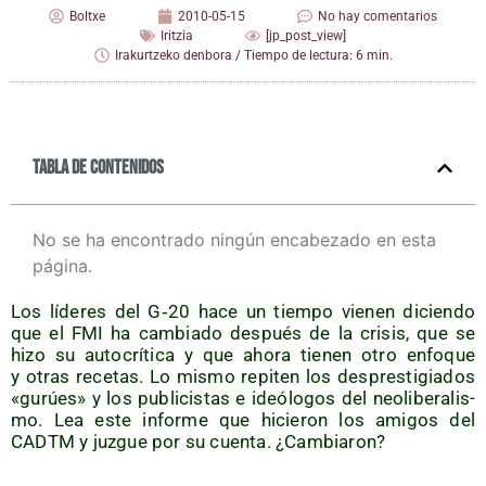
Boltxe
2010-05-15
No hay comentarios
Iritzia
[jp_post_view]
Irakurtzeko denbora / Tiempo de lectura: 6 min.
Tabla de contenidos
No se ha encontrado ningún encabezado en esta
página.
Los líde­res del G‑20 hace un tiem­po vie­nen dicien­do
que el FMI ha cam­bia­do des­pués de la cri­sis, que se
hizo su auto­crí­ti­ca y que aho­ra tie­nen otro enfo­que
y otras rece­tas. Lo mis­mo repi­ten los des­pres­ti­gia­dos
«gurúes» y los publi­cis­tas e ideó­lo­gos del neo­li­be­ra­lis­
mo. Lea este infor­me que hicie­ron los ami­gos del
CADTM y juz­gue por su cuen­ta. ¿Cam­bia­ron?