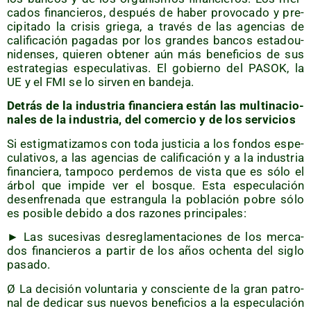
ca­dos finan­cie­ros, des­pués de haber pro­vo­ca­do y pre­
ci­pi­ta­do la cri­sis grie­ga, a tra­vés de las agen­cias de
cali­fi­ca­ción paga­das por los gran­des ban­cos esta­dou­
ni­den­ses, quie­ren obte­ner aún más bene­fi­cios de sus
estra­te­gias espe­cu­la­ti­vas. El gobierno del PASOK, la
UE y el FMI se lo sir­ven en bandeja.
Detrás de la indus­tria finan­cie­ra están las mul­ti­na­cio­
na­les de la indus­tria, del comer­cio y de los servicios
Si estig­ma­ti­za­mos con toda jus­ti­cia a los fon­dos espe­
cu­la­ti­vos, a las agen­cias de cali­fi­ca­ción y a la indus­tria
finan­cie­ra, tam­po­co per­de­mos de vis­ta que es sólo el
árbol que impi­de ver el bos­que. Esta espe­cu­la­ción
desen­fre­na­da que estran­gu­la la pobla­ción pobre sólo
es posi­ble debi­do a dos razo­nes principales:
► Las suce­si­vas des­re­gla­men­ta­cio­nes de los mer­ca­
dos finan­cie­ros a par­tir de los años ochen­ta del siglo
pasado.
Ø La deci­sión volun­ta­ria y cons­cien­te de la gran patro­
nal de dedi­car sus nue­vos bene­fi­cios a la espe­cu­la­ción