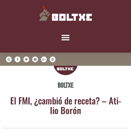
Boltxe
El FMI, ¿cam­bió de rece­ta? – Ati­
lio Borón