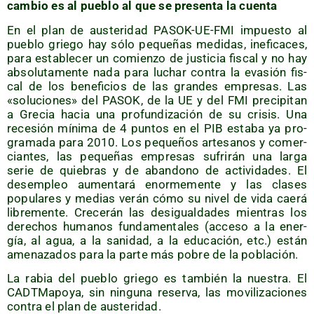
cam­bio es al pue­blo al que se pre­sen­ta la cuenta
En el plan de aus­te­ri­dad PASOK-UE-FMI impues­to al
pue­blo grie­go hay sólo peque­ñas medi­das, inefi­ca­ces,
para esta­ble­cer un comien­zo de jus­ti­cia fis­cal y no hay
abso­lu­ta­men­te nada para luchar con­tra la eva­sión fis­
cal de los bene­fi­cios de las gran­des empre­sas. Las
«solu­cio­nes» del PASOK, de la UE y del FMI pre­ci­pi­tan
a Gre­cia hacia una pro­fun­di­za­ción de su cri­sis. Una
rece­sión míni­ma de 4 pun­tos en el PIB esta­ba ya pro­
gra­ma­da para 2010. Los peque­ños arte­sa­nos y comer­
cian­tes, las peque­ñas empre­sas sufri­rán una lar­ga
serie de quie­bras y de aban­dono de acti­vi­da­des. El
des­em­pleo aumen­ta­rá enor­me­men­te y las cla­ses
popu­la­res y medias verán cómo su nivel de vida cae­rá
libre­men­te. Cre­ce­rán las des­igual­da­des mien­tras los
dere­chos huma­nos fun­da­men­ta­les (acce­so a la ener­
gía, al agua, a la sani­dad, a la edu­ca­ción, etc.) están
ame­na­za­dos para la par­te más pobre de la población.
La rabia del pue­blo grie­go es tam­bién la nues­tra. El
CADT­Ma­po­ya, sin nin­gu­na reser­va, las movi­li­za­cio­nes
con­tra el plan de austeridad.