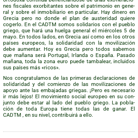
nes fis­ca­les exor­bi­tan­tes sobre el patri­mo­nio en gene­
ral y sobre el inmo­bi­lia­rio en par­ti­cu­lar. Hay dine­ro en
Gre­cia pero no don­de el plan de aus­te­ri­dad quie­re
coger­lo. En el CADTM somos soli­da­rios con el pue­blo
grie­go, que hará una huel­ga gene­ral el miér­co­les 5 de
mayo. En todos lados, en Gre­cia así como en los otros
paí­ses euro­peos, la soli­da­ri­dad con la movi­li­za­ción
debe aumen­tar. Hoy es Gre­cia pero todos sabe­mos
que maña­na será Por­tu­gal, Irlan­da o Espa­ña. Pasa­do
maña­na, toda la zona euro pue­de tam­ba­lear, inclui­dos
sus paí­ses más «ricos».
Nos con­gra­tu­la­mos de las pri­me­ras decla­ra­cio­nes de
soli­da­ri­dad y del comien­zo de las movi­li­za­cio­nes de
apo­yo ante las emba­ja­das grie­gas. ¡Pero es nece­sa­rio
ir más lejos! El movi­mien­to social euro­peo en su con­
jun­to debe estar al lado del pue­blo grie­go. La pobla­
ción de toda Euro­pa tie­ne todas las de ganar. El
CADTM , en su nivel, con­tri­bui­rá a ello.