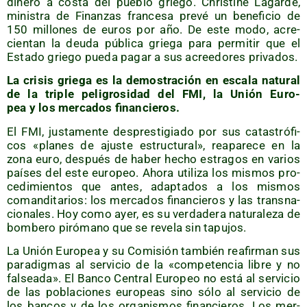
dine­ro a cos­ta del pue­blo grie­go. Chris­ti­ne Lagar­de,
minis­tra de Finan­zas fran­ce­sa pre­vé un bene­fi­cio de
150 millo­nes de euros por año. De este modo, acre­
cien­tan la deu­da públi­ca grie­ga para per­mi­tir que el
Esta­do grie­go pue­da pagar a sus acree­do­res privados.
La cri­sis grie­ga es la demos­tra­ción en esca­la natu­ral
de la tri­ple peli­gro­si­dad del FMI, la Unión Euro­
pea y los mer­ca­dos financieros.
El FMI, jus­ta­men­te des­pres­ti­gia­do por sus catas­tró­fi­
cos «pla­nes de ajus­te estruc­tu­ral», reapa­re­ce en la
zona euro, des­pués de haber hecho estra­gos en varios
paí­ses del este euro­peo. Aho­ra uti­li­za los mis­mos pro­
ce­di­mien­tos que antes, adap­ta­dos a los mis­mos
coman­di­ta­rios: los mer­ca­dos finan­cie­ros y las trans­na­
cio­na­les. Hoy como ayer, es su ver­da­de­ra natu­ra­le­za de
bom­be­ro piró­mano que se reve­la sin tapujos.
La Unión Euro­pea y su Comi­sión tam­bién reafir­man sus
para­dig­mas al ser­vi­cio de la «com­pe­ten­cia libre y no
fal­sea­da». El Ban­co Cen­tral Euro­peo no está al ser­vi­cio
de las pobla­cio­nes euro­peas sino sólo al ser­vi­cio de
los ban­cos y de los orga­nis­mos finan­cie­ros. Los mer­