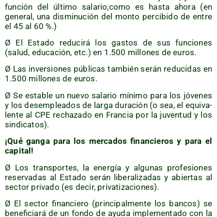
fun­ción del últi­mo salario,como es has­ta aho­ra (en
gene­ral, una dis­mi­nu­ción del mon­to per­ci­bi­do de entre
el 45 al 60 %.)
Ø El Esta­do redu­ci­rá los gas­tos de sus fun­cio­nes
(salud, edu­ca­ción, etc.) en 1.500 millo­nes de euros.
Ø Las inver­sio­nes públi­cas tam­bién serán redu­ci­das en
1.500 millo­nes de euros.
Ø Se esta­ble un nue­vo sala­rio míni­mo para los jóve­nes
y los des­em­plea­dos de lar­ga dura­ción (o sea, el equi­va­
len­te al CPE recha­za­do en Fran­cia por la juven­tud y los
sindicatos).
¡Qué gan­ga para los mer­ca­dos finan­cie­ros y para el
capital!
Ø Los trans­por­tes, la ener­gía y algu­nas pro­fe­sio­nes
reser­va­das al Esta­do serán libe­ra­li­za­das y abier­tas al
sec­tor pri­va­do (es decir, privatizaciones).
Ø El sec­tor finan­cie­ro (prin­ci­pal­men­te los ban­cos) se
bene­fi­cia­rá de un fon­do de ayu­da imple­men­ta­do con la