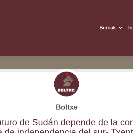
Berriak
Ir
Boltxe
utu­ro de Sudán depen­de de la con
a de inde­pen­den­cia del sur- Txen­