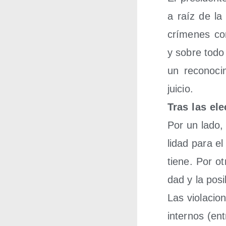
a raíz de la 
crí­me­nes co
y sobre todo a
un reco­no­ci
juicio.
Tras las ele
Por un lado, 
li­dad para e
tie­ne. Por ot
dad y la posi
Las vio­la­cio
inter­nos (ent