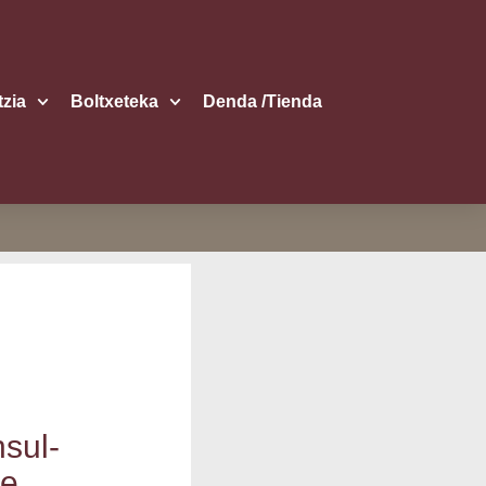
itzia
Boltxe­te­ka
Den­da /​Tien­da
­sul­
te