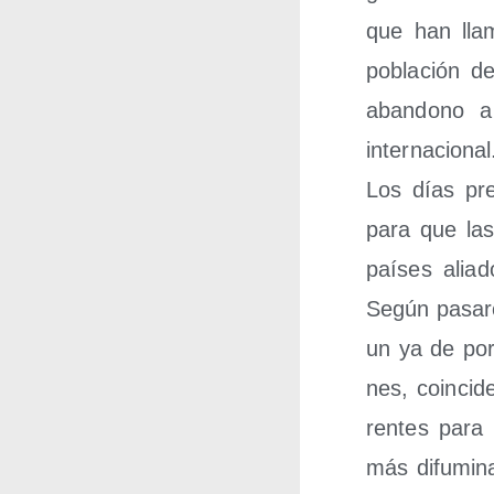
que han lla­m
pobla­ción de
aban­dono a
internacional
Los días pre­
para que las
paí­ses alia­
Según pasa­ron
un ya de por s
nes, coin­ci­d
ren­tes para 
más difu­mi­na