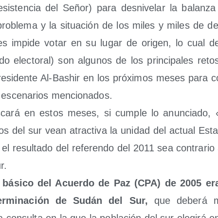
esis­ten­cia del Señor) para des­ni­ve­lar la balan­za 
 pro­ble­ma y la situa­ción de los miles y miles de des
s impi­de votar en su lugar de ori­gen, lo cual des
­do elec­to­ral) son algu­nos de los prin­ci­pa­les re
re­si­den­te Al-Bashir en los pró­xi­mos meses para co
 esce­na­rios mencionados.
­ca­rá en estos meses, si cum­ple lo anun­cia­do, «
­nos del sur vean atrac­ti­va la uni­dad del actual Est
l resul­ta­do del refe­ren­do del 2011 sea con­tra­rio
r.
io bási­co del Acuer­do de Paz (CPA) de 2005 er
ter­mi­na­ción de Sudán del Sur,
que debe­rá mate