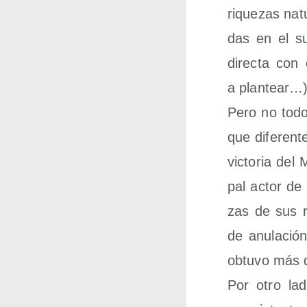
rique­zas nat
das en el su
direc­ta con e
a plantear…)
Pero no todos
que dife­ren­t
vic­to­ria de
pal actor de
zas de sus ri
de anu­la­ció
obtu­vo más 
Por otro lad