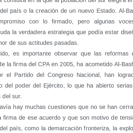
con­sul­ta en la que la pobla­ción del sur ele­gi­rá e
 del país o la crea­ción de un nue­vo Esta­do. Al-Ba
­pro­mi­so con lo fir­ma­do, pero algu­nas voc
da la ver­da­de­ra estra­te­gia que podía estar dise­
tenor de sus acti­tu­des pasadas.
i­do, es impor­tan­te obser­var que las refor­mas 
de la fir­ma del CPA en 2005, ha aco­me­ti­do Al-Bas
or el Par­ti­do del Con­gre­so Nacio­nal, han logr
­to del poder del Ejér­ci­to, lo que ha abier­to seri
s del sur.
­vía hay muchas cues­tio­nes que no se han cerra­do 
a fir­ma de ese acuer­do y que son moti­vo de ten­s
el país, como la demar­ca­ción fron­te­ri­za, la explo