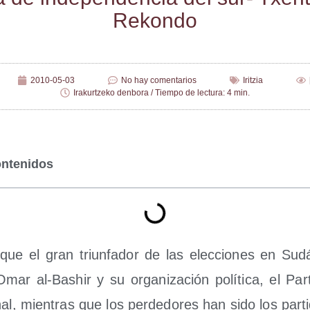
Rekondo
2010-05-03
No hay comentarios
Iritzia
Irakurtzeko denbora / Tiempo de lectura: 4 min.
ontenidos
 que el gran triun­fa­dor de las elec­cio­nes en Su
 Omar al-Bashir y su orga­ni­za­ción polí­ti­ca, el Par
al, mien­tras que los per­de­do­res han sido los par­ti