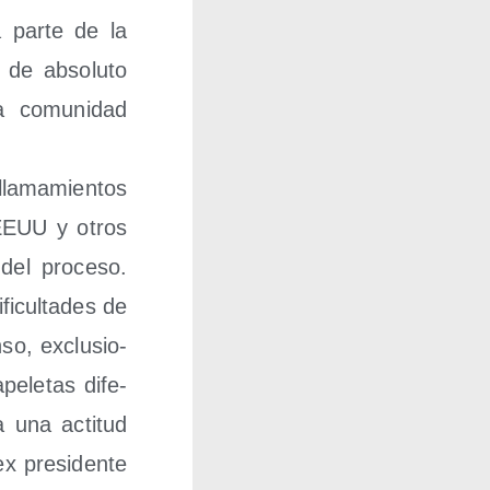
a par­te de la
 de abso­lu­to
 comu­ni­dad
la­ma­mien­tos
 EEUU y otros
del pro­ce­so.
i­cul­ta­des de
­so, exclu­sio­
pe­le­tas dife­
a una acti­tud
x pre­si­den­te