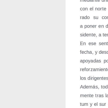
median­te una 
con el nor­te
ra­do su com
a poner en du
si­den­te, a 
En ese sen­t
fecha, y des­
apo­ya­das p
refor­za­mien
los diri­gen­te
Ade­más, toda
men­te tras l
tum y el sur d