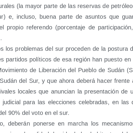
u­ra­les (la mayor par­te de las reser­vas de petró­leo
r) e, inclu­so, bue­na par­te de asun­tos que guar­
l pro­pio refe­ren­do (por­cen­ta­je de par­ti­ci­pa­ción
.
 los pro­ble­mas del sur pro­ce­den de la pos­tu­ra 
es par­ti­dos polí­ti­cos de esa región han pues­to en 
l Movi­mien­to de Libe­ra­ción del Pue­blo de Sudán (S
 Sudán del Sur, y que aho­ra debe­rá hacer fren­te 
va­les loca­les que anun­cian la pre­sen­ta­ción d
n judi­cial para las elec­cio­nes cele­bra­das, en l
del 90% del voto en el sur.
o, debe­rán poner­se en mar­cha los meca­nis­mos