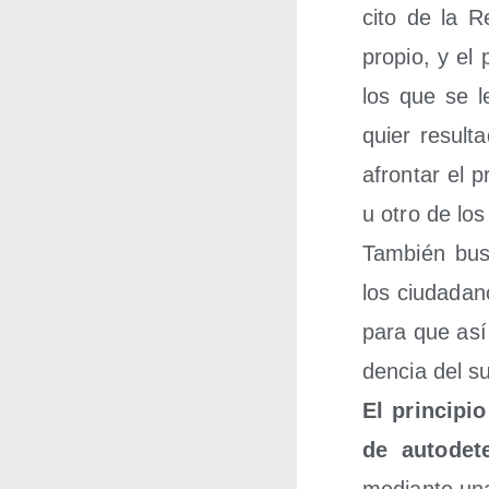
ci­to de la R
pro­pio, y el
los que se le
quier resul­ta
afron­tar el p
u otro de los
Tam­bién bus
los ciu­da­da
para que así e
den­cia del su
El prin­ci­p
de auto­de­