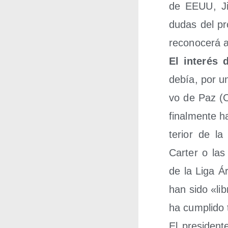
de EEUU, Ji
dudas del pro
reco­no­ce­rá 
El inte­rés 
debía, por un
vo de Paz (C
final­men­te h
te­rior de la 
Car­ter o las
de la Liga Ár
han sido «libr
ha cum­pli­do
El pre­si­den