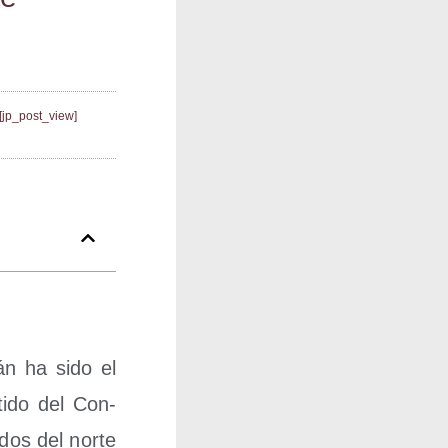
[jp_post_view]
dán ha sido el
­ti­do del Con­
­dos del nor­te