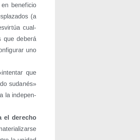
en bene­fi­cio
­pla­za­dos (a
­vir­túa cual­
tos que debe­rá
n­fi­gu­rar uno
inten­tar que
a­do suda­nés»
 a la inde­pen­
a el dere­cho
­ria­li­zar­se