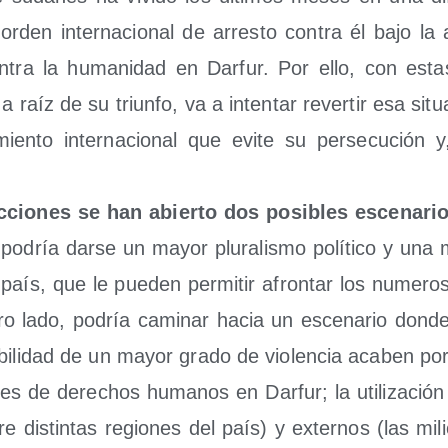
orden inter­na­cio­nal de arres­to con­tra él bajo la 
n­tra la huma­ni­dad en Dar­fur. Por ello, con estas
 raíz de su triun­fo, va a inten­tar rever­tir esa situ
­mien­to inter­na­cio­nal que evi­te su per­se­cu­ción 
c­cio­nes se han abier­to dos posi­bles esce­na­r
podría dar­se un mayor plu­ra­lis­mo polí­ti­co y una 
l país, que le pue­den per­mi­tir afron­tar los nume­ro
ro lado, podría cami­nar hacia un esce­na­rio don­de la
­bi­li­dad de un mayor gra­do de vio­len­cia aca­ben p
­nes de dere­chos huma­nos en Dar­fur; la uti­li­za­ción 
re dis­tin­tas regio­nes del país) y exter­nos (las mili