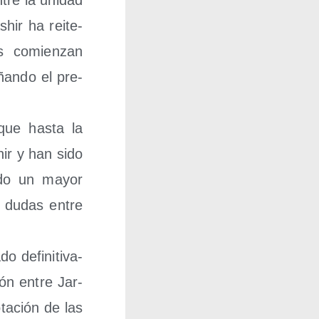
ntre la uni­dad
shir ha reite­
es comien­zan
ñan­do el pre­
que has­ta la
hir y han sido
a­do un mayor
as dudas entre
defi­ni­ti­va­
ión entre Jar­
­ta­ción de las