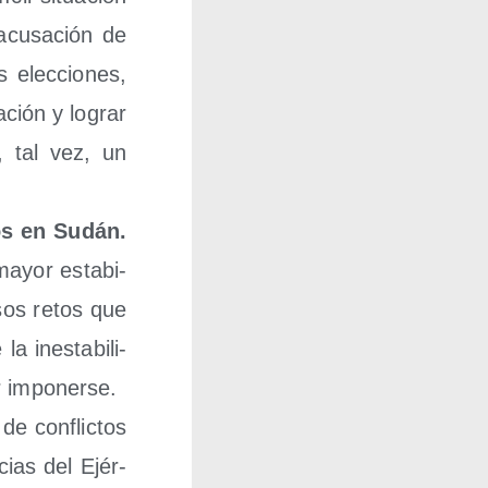
acu­sa­ción de
 elec­cio­nes,
a­ción y lograr
y, tal vez, un
ios en Sudán.
mayor esta­bi­
­sos retos que
 ines­ta­bi­li­
or imponerse.
de con­flic­tos
­cias del Ejér­