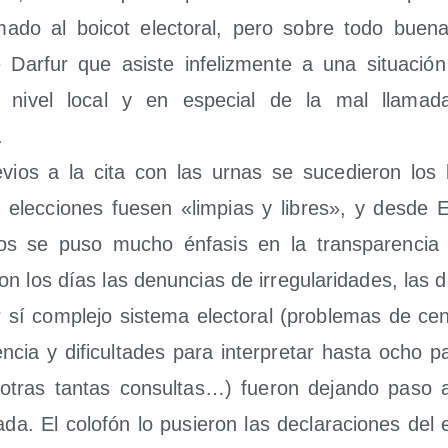
a­do al boi­cot elec­to­ral, pero sobre todo bue­n
 Dar­fur que asis­te infe­liz­men­te a una situa­ción
 nivel local y en espe­cial de la mal lla­ma­da
.
vios a la cita con las urnas se suce­die­ron los l
 elec­cio­nes fue­sen «lim­pias y libres», y des­de
dos se puso mucho énfa­sis en la trans­pa­ren­cia 
 los días las denun­cias de irre­gu­la­ri­da­des, las dif
í com­ple­jo sis­te­ma elec­to­ral (pro­ble­mas de cen
en­cia y difi­cul­ta­des para inter­pre­tar has­ta ocho pa
otras tan­tas con­sul­tas…) fue­ron dejan­do paso 
­da. El colo­fón lo pusie­ron las decla­ra­cio­nes del e