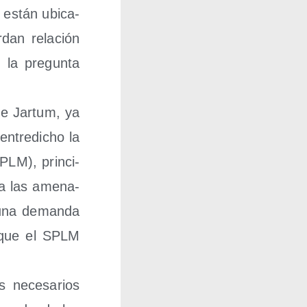
 están ubi­ca­
dan rela­ción
, la pre­gun­ta
de Jar­tum, ya
entre­di­cho la
PLM), prin­ci­
a las ame­na­
e una deman­da
as que el SPLM
 nece­sa­rios