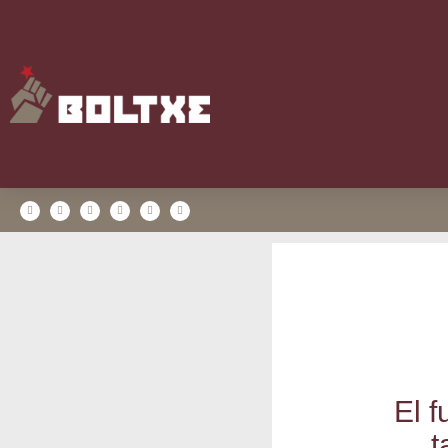
El f
t