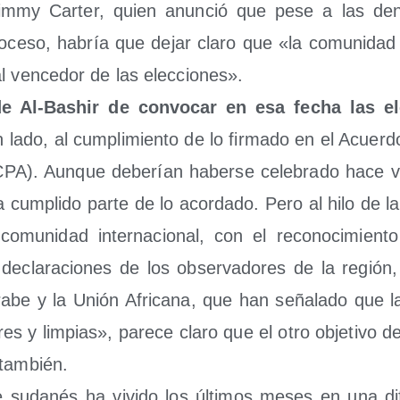
mmy Car­ter, quien anun­ció que pese a las denu
­ce­so, habría que dejar cla­ro que «la comu­ni­dad in
al ven­ce­dor de las elecciones».
de Al-Bashir de con­vo­car en esa fecha las ele
 lado, al cum­pli­mien­to de lo fir­ma­do en el Acuer­d
PA). Aun­que debe­rían haber­se cele­bra­do hace 
a cum­pli­do par­te de lo acor­da­do. Pero al hilo de l
comu­ni­dad inter­na­cio­nal, con el reco­no­ci­mien­to
 decla­ra­cio­nes de los obser­va­do­res de la región, 
a­be y la Unión Afri­ca­na, que han seña­la­do que la
es y lim­pias», pare­ce cla­ro que el otro obje­ti­vo 
 también.
­te suda­nés ha vivi­do los últi­mos meses en una difí­