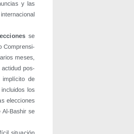
n­cias y las
ter­na­cio­nal
c­cio­nes
se
o Com­pren­si­
varios meses,
a acti­dud pos­
 implí­ci­to de
inclui­dos los
s elec­cio­nes
de Al-Bashir se
cil situa­ción