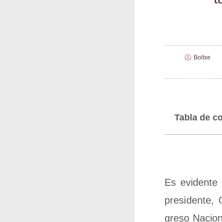
Boltxe
Tabla de c
Es evi­den­te
pre­si­den­te,
gre­so Nacio­n