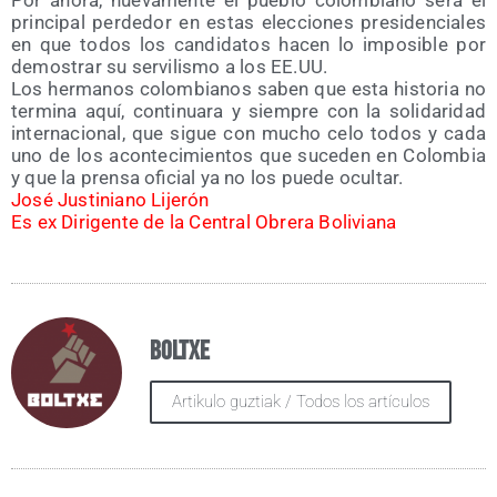
Por aho­ra, nue­va­men­te el pue­blo colom­biano será el
prin­ci­pal per­de­dor en estas elec­cio­nes pre­si­den­cia­les
en que todos los can­di­da­tos hacen lo impo­si­ble por
demos­trar su ser­vi­lis­mo a los EE.UU.
Los her­ma­nos colom­bia­nos saben que esta his­to­ria no
ter­mi­na aquí, con­ti­nua­ra y siem­pre con la soli­da­ri­dad
inter­na­cio­nal, que sigue con mucho celo todos y cada
uno de los acon­te­ci­mien­tos que suce­den en Colom­bia
y que la pren­sa ofi­cial ya no los pue­de ocultar.
José Jus­ti­niano Lijerón
Es ex Diri­gen­te de la Cen­tral Obre­ra Boliviana
Boltxe
Artikulo guztiak / Todos los artículos