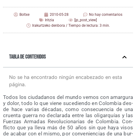
Boltxe
2010-05-28
No hay comentarios
Iritzia
[jp_post_view]
Irakurtzeko denbora / Tiempo de lectura: 3 min.
Tabla de contenidos
No se ha encontrado ningún encabezado en esta
página.
Todos los ciu­da­da­nos del mun­do vemos con amar­gu­ra
y dolor, todo lo que vie­ne suce­dien­do en Colom­bia des­
de hace varias déca­das, como con­se­cuen­cia de una
cruen­ta gue­rra no decla­ra­da entre las oli­gar­quías y las
Fuer­zas Arma­das Revo­lu­cio­na­rias de Colom­bia. Con­
flic­to que ya lle­va más de 50 años sin que haya visos
de aca­bar con el mis­mo, por con­ve­nien­cias de una bur­