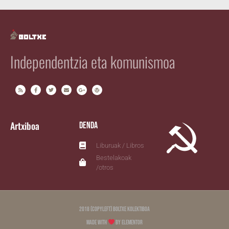
Independentzia eta komunismoa
Artxiboa
Denda
Liburuak / Libros
Bestelakoak
/otros
2018 (copyleft) Boltxe Kolektiboa
Made with
by Elementor