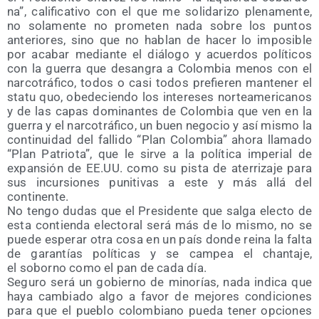
na”, cali­fi­ca­ti­vo con el que me soli­da­ri­zo ple­na­men­te,
no sola­men­te no pro­me­ten nada sobre los pun­tos
ante­rio­res, sino que no hablan de hacer lo impo­si­ble
por aca­bar median­te el diá­lo­go y acuer­dos polí­ti­cos
con la gue­rra que desan­gra a Colom­bia menos con el
nar­co­trá­fi­co, todos o casi todos pre­fie­ren man­te­ner el
sta­tu quo, obe­de­cien­do los intere­ses nor­te­ame­ri­ca­nos
y de las capas domi­nan­tes de Colom­bia que ven en la
gue­rra y el nar­co­trá­fi­co, un buen nego­cio y así mis­mo la
con­ti­nui­dad del falli­do “Plan Colom­bia” aho­ra lla­ma­do
“Plan Patrio­ta”, que le sir­ve a la polí­ti­ca impe­rial de
expan­sión de EE.UU. como su pis­ta de ate­rri­za­je para
sus incur­sio­nes puni­ti­vas a este y más allá del
continente.
No ten­go dudas que el Pre­si­den­te que sal­ga elec­to de
esta con­tien­da elec­to­ral será más de lo mis­mo, no se
pue­de espe­rar otra cosa en un país don­de rei­na la fal­ta
de garan­tías polí­ti­cas y se cam­pea el chan­ta­je,
el soborno como el pan de cada día.
Segu­ro será un gobierno de mino­rías, nada indi­ca que
haya cam­bia­do algo a favor de mejo­res con­di­cio­nes
para que el pue­blo colom­biano pue­da tener opcio­nes