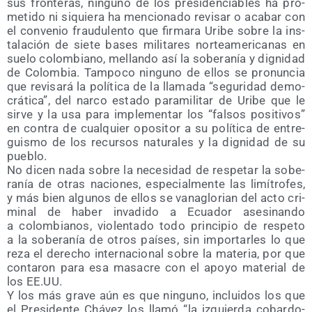
sus fron­te­ras, nin­guno de los pre­si­den­cia­bles ha pro­
me­ti­do ni siquie­ra ha men­cio­na­do revi­sar o aca­bar con
el con­ve­nio frau­du­len­to que fir­ma­ra Uri­be sobre la ins­
ta­la­ción de sie­te bases mili­ta­res nor­te­ame­ri­ca­nas en
sue­lo colom­biano, mellan­do así la sobe­ra­nía y dig­ni­dad
de Colom­bia. Tam­po­co nin­guno de ellos se pro­nun­cia
que revi­sa­rá la polí­ti­ca de la lla­ma­da “segu­ri­dad demo­
crá­ti­ca”, del nar­co esta­do para­mi­li­tar de Uri­be que le
sir­ve y la usa para imple­men­tar los “fal­sos posi­ti­vos”
en con­tra de cual­quier opo­si­tor a su polí­ti­ca de entre­
guis­mo de los recur­sos natu­ra­les y la dig­ni­dad de su
pueblo.
No dicen nada sobre la nece­si­dad de res­pe­tar la sobe­
ra­nía de otras nacio­nes, espe­cial­men­te las limí­tro­fes,
y más bien algu­nos de ellos se vana­glo­rian del acto cri­
mi­nal de haber inva­di­do a Ecua­dor ase­si­nan­do
a colom­bia­nos, vio­len­ta­do todo prin­ci­pio de res­pe­to
a la sobe­ra­nía de otros paí­ses, sin impor­tar­les lo que
reza el dere­cho inter­na­cio­nal sobre la mate­ria, por que
con­ta­ron para esa masa­cre con el apo­yo mate­rial de
los EE.UU.
Y los más gra­ve aún es que nin­guno, inclui­dos los que
el Pre­si­den­te Chá­vez los lla­mó “la izquier­da cobar­do­