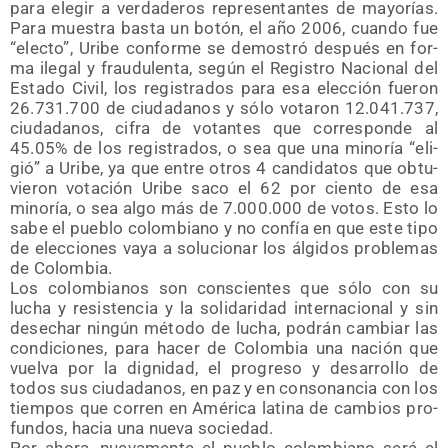
para ele­gir a ver­da­de­ros repre­sen­tan­tes de mayo­rías.
Para mues­tra bas­ta un botón, el año 2006, cuan­do fue
“elec­to”, Uri­be con­for­me se demos­tró des­pués en for­
ma ile­gal y frau­du­len­ta, según el Regis­tro Nacio­nal del
Esta­do Civil, los regis­tra­dos para esa elec­ción fue­ron
26.731.700 de ciu­da­da­nos y sólo vota­ron 12.041.737,
ciu­da­da­nos, cifra de votan­tes que corres­pon­de al
45.05% de los regis­tra­dos, o sea que una mino­ría “eli­
gió” a Uri­be, ya que entre otros 4 can­di­da­tos que obtu­
vie­ron vota­ción Uri­be saco el 62 por cien­to de esa
mino­ría, o sea algo más de 7.000.000 de votos. Esto lo
sabe el pue­blo colom­biano y no con­fía en que este tipo
de elec­cio­nes vaya a solu­cio­nar los álgi­dos pro­ble­mas
de Colombia.
Los colom­bia­nos son cons­cien­tes que sólo con su
lucha y resis­ten­cia y la soli­da­ri­dad inter­na­cio­nal y sin
dese­char nin­gún méto­do de lucha, podrán cam­biar las
con­di­cio­nes, para hacer de Colom­bia una nación que
vuel­va por la dig­ni­dad, el pro­gre­so y desa­rro­llo de
todos sus ciu­da­da­nos, en paz y en con­so­nan­cia con los
tiem­pos que corren en Amé­ri­ca lati­na de cam­bios pro­
fun­dos, hacia una nue­va sociedad.