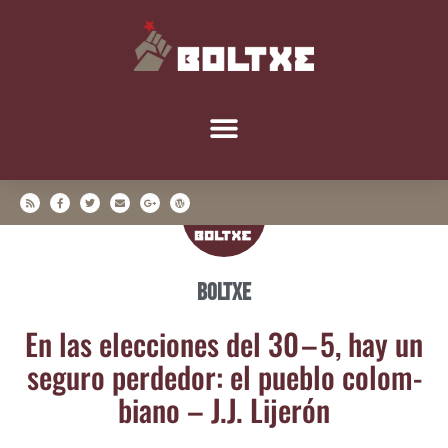
Boltxe
En las elec­cio­nes del 30 – 5, hay un
segu­ro per­de­dor: el pue­blo colom­
biano – J.J. Lijerón