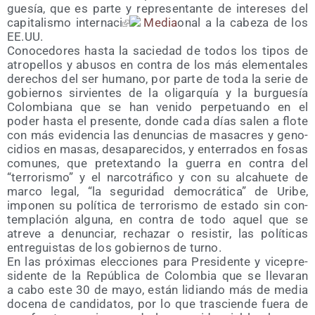
gue­sía, que es par­te y repre­sen­tan­te de intere­ses del
capi­ta­lis­mo inter­na­ci
Media
onal a la cabe­za de los
EE.UU.
Cono­ce­do­res has­ta la sacie­dad de todos los tipos de
atro­pe­llos y abu­sos en con­tra de los más ele­men­ta­les
dere­chos del ser humano, por par­te de toda la serie de
gobier­nos sir­vien­tes de la oli­gar­quía y la bur­gue­sía
Colom­bia­na que se han veni­do per­pe­tuan­do en el
poder has­ta el pre­sen­te, don­de cada días salen a flo­te
con más evi­den­cia las denun­cias de masa­cres y geno­
ci­dios en masas, des­apa­re­ci­dos, y ente­rra­dos en fosas
comu­nes, que pre­tex­tan­do la gue­rra en con­tra del
“terro­ris­mo” y el nar­co­trá­fi­co y con su alcahue­te de
mar­co legal, “la segu­ri­dad demo­crá­ti­ca” de Uri­be,
impo­nen su polí­ti­ca de terro­ris­mo de esta­do sin con­
tem­pla­ción algu­na, en con­tra de todo aquel que se
atre­ve a denun­ciar, recha­zar o resis­tir, las polí­ti­cas
entre­guis­tas de los gobier­nos de turno.
En las pró­xi­mas elec­cio­nes para Pre­si­den­te y vice­pre­
si­den­te de la Repú­bli­ca de Colom­bia que se lle­va­ran
a cabo este 30 de mayo, están lidian­do más de media
doce­na de can­di­da­tos, por lo que tras­cien­de fue­ra de