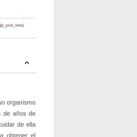
[jp_post_view]
un orga­nis­mo
es de años de
ui­dar de ella
a obte­ner el