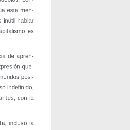
i­núa esta men­
s inú­til hablar
i­ta­lis­mo es
­cia de apren­
xpre­sión que­
s mun­dos posi­
 inde­fi­ni­do,
an­tes, con la
a, inclu­so la