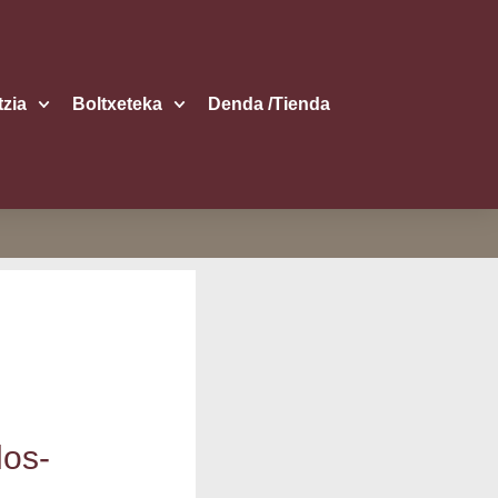
itzia
Boltxe­te­ka
Den­da /​Tien­da
los-