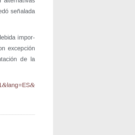
 alter­na­ti­vas
e­dó seña­la­da
debi­da impor­
 con excep­ción
ta­ción de la
&
&
1​
​l​a​n​g​=​E​S​