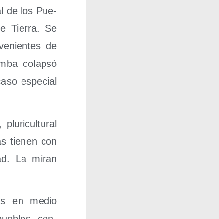
al de los Pue­
e Tie­rra. Se
ve­nien­tes de
m­ba colap­só
caso espe­cial
u­ri­cul­tu­ral
uas tie­nen con
­dad. La miran
­tas en medio
 pue­blos, con­