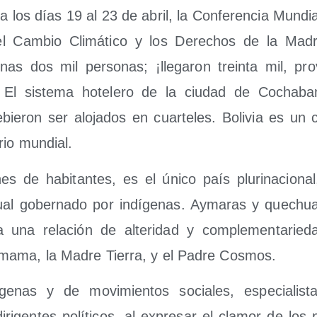
ra los días 19 al 23 de abril, la Con­fe­ren­cia Mun­di
l Cam­bio Cli­má­ti­co y los Dere­chos de la Madr
nas dos mil per­so­nas; ¡lle­ga­ron trein­ta mil, pro­
 El sis­te­ma hote­le­ro de la ciu­dad de Cocha­ba
e­ron ser alo­ja­dos en cuar­te­les. Boli­via es un 
­rio mundial.
s de habi­tan­tes, es el úni­co país plu­ri­na­cio­nal, pl
­ri­tual gober­na­do por indí­ge­nas. Ayma­ras y que­ch
­za una rela­ción de alte­ri­dad y com­ple­men­ta­rie
a­ma, la Madre Tie­rra, y el Padre Cosmos.
í­ge­nas y de movi­mien­tos socia­les, espe­cia­lis
ri­gen­tes polí­ti­cos, al expre­sar el cla­mor de los