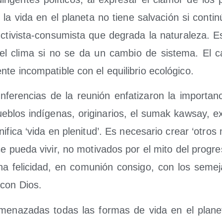
 la vida en el pla­ne­ta no tie­ne sal­va­ción si con­t
uc­ti­vis­ta-con­su­mis­ta que degra­da la natu­ra­le­za. E
l cli­ma si no se da un cam­bio de sis­te­ma. El cap
en­te incom­pa­ti­ble con el equi­li­brio ecológico.
­fe­ren­cias de la reu­nión enfa­ti­za­ron la impor­tan
e­blos indí­ge­nas, ori­gi­na­rios, el sumak kaw­say, e
i­fi­ca ‘vida en ple­ni­tud’. Es nece­sa­rio crear ‘otro
e pue­da vivir, no moti­va­dos por el mito del pro­gre­so
na feli­ci­dad, en comu­nión con­si­go, con los seme­j
y con Dios.
­na­za­das todas las for­mas de vida en el pla­ne­t