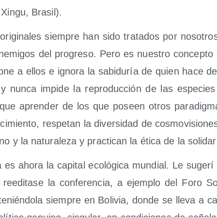
Xin­gu, Brasil).
ri­gi­na­les siem­pre han sido tra­ta­dos por noso­tros, 
mi­gos del pro­gre­so. Pero es nues­tro con­cep­to d
­ne a ellos e igno­ra la sabi­du­ría de quien hace de 
te y nun­ca impi­de la repro­duc­ción de las espe­cie
e apren­der de los que poseen otros para­dig­ma
­mien­to, res­pe­tan la diver­si­dad de cos­mo­vi­sio­n
 y la natu­ra­le­za y prac­ti­can la éti­ca de la solida
s aho­ra la capi­tal eco­ló­gi­ca mun­dial. Le suge­rí a
reedi­ta­se la con­fe­ren­cia, a ejem­plo del Foro So
e­nién­do­la siem­pre en Boli­via, don­de se lle­va a c