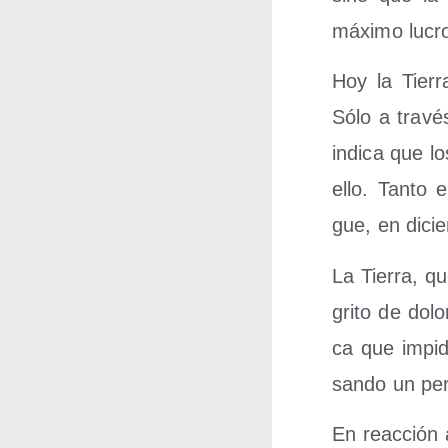
máxi­mo lucr
Hoy la Tie­rr
Sólo a tra­vé
indi­ca que l
ello. Tan­to 
gue, en dicie
La Tie­rra, qu
gri­to de dolo
ca que impi­d
san­do un per
En reac­ción 