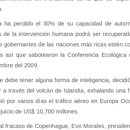
o.
a ha per­di­do el 30% de su capa­ci­dad de auto­rre­
s de la inter­ven­ción huma­na podrá ser recu­pe­ra
os gober­nan­tes de las nacio­nes más ricas estén co
es así que sabo­tea­ron la Con­fe­ren­cia Eco­ló­gi­
m­bre del 2009.
e debe tener algu­na for­ma de inte­li­gen­cia, deci­d
r a tra­vés del vol­cán de Islan­dia, exha­lan­do una f
ió por varios días el trá­fi­co aéreo en Euro­pa Occi
­jui­cio de US$ 10,700 millones.
al fra­ca­so de Copenha­gue, Evo Mora­les, pre­si­den­t