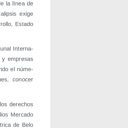
de la línea de
­lip­sis exi­ge
o­llo, Esta­do
­nal Inter­na­
os y empre­sas
un­do el núme­
ues, cono­cer
r los dere­chos
dios Mer­ca­do
tri­ca de Belo