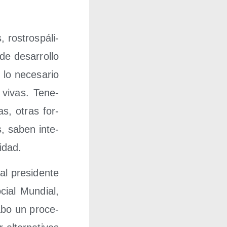
ros­tros­pá­li­
e desa­rro­llo
lo nece­sa­rio
s vivas. Tene­
s, otras for­
es, saben inte­
ridad.
l pre­si­den­te
cial Mun­dial,
abo un pro­ce­