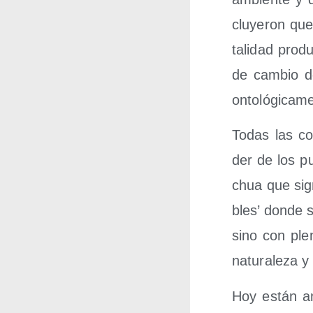
clu­ye­ron que
ta­li­dad pro­d
de cam­bio de
onto­ló­gi­ca­m
Todas las con
der de los pu
chua que sig­n
bles’ don­de s
sino con ple­
natu­ra­le­za 
Hoy están ame