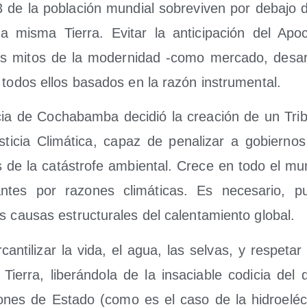
de la pobla­ción mun­dial sobre­vi­ven por deba­jo 
 mis­ma Tie­rra. Evi­tar la anti­ci­pa­ción del Apo­ca
los mitos de la moder­ni­dad ‑como mer­ca­do, desa­rr
 todos ellos basa­dos en la razón instrumental.
­cia de Cocha­bam­ba deci­dió la crea­ción de un Tri­bu
s­ti­cia Cli­má­ti­ca, capaz de pena­li­zar a gobier­n
es de la catás­tro­fe ambien­tal. Cre­ce en todo el m
­tes por razo­nes cli­má­ti­cas. Es nece­sa­rio, p
as cau­sas estruc­tu­ra­les del calen­ta­mien­to global.
an­ti­li­zar la vida, el agua, las sel­vas, y res­pe­ta
ie­rra, libe­rán­do­la de la insa­cia­ble codi­cia del 
­nes de Esta­do (como es el caso de la hidro­eléc­