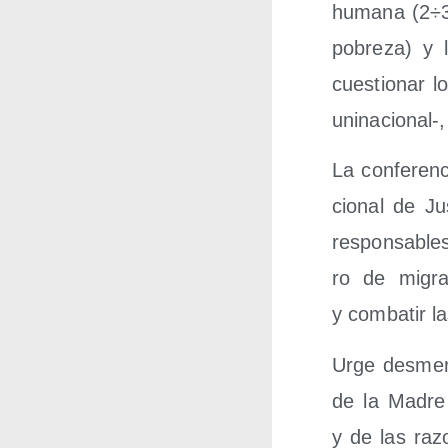
huma­na (2÷3 
pobre­za) y la
cues­tio­nar 
uninacional‑,
La con­fe­ren
cio­nal de Ju
res­pon­sa­bl
ro de migran
y com­ba­tir l
Urge des­mer­c
de la Madre T
y de las razo