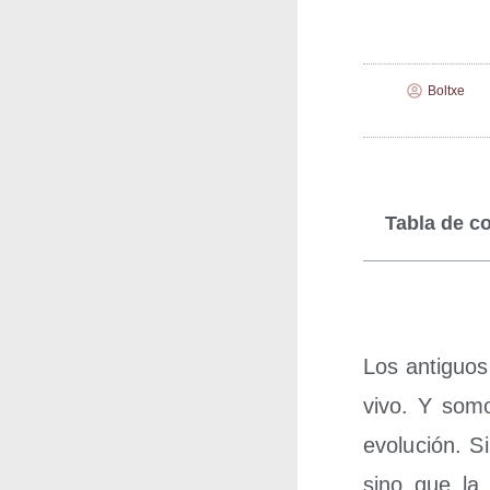
Boltxe
Tabla de c
Los anti­guos
vivo. Y somo
evo­lu­ción. 
sino que la 