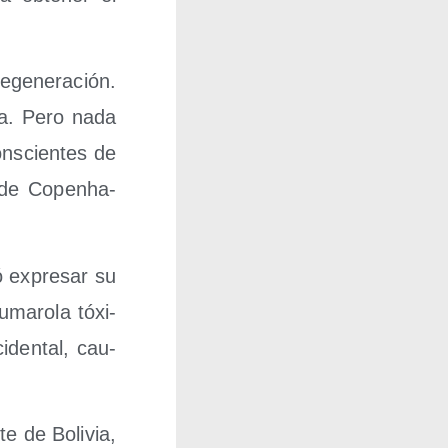
ge­ne­ra­ción.
­da. Pero nada
ns­cien­tes de
ca de Copenha­
ió expre­sar su
uma­ro­la tóxi­
­den­tal, cau­
e de Boli­via,