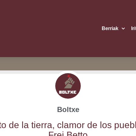
Berriak
Ir
Boltxe
­to de la tie­rra, cla­mor de los pue­b
Frei Betto