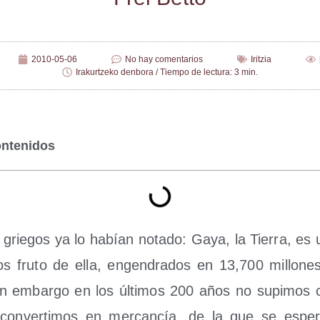
2010-05-06
No hay comentarios
Iritzia
Irakurtzeko denbora / Tiempo de lectura: 3 min.
ontenidos
 grie­gos ya lo habían nota­do: Gaya, la Tie­rra, es 
s fru­to de ella, engen­dra­dos en 13,700 millo­n
Sin embar­go en los últi­mos 200 años no supi­mos c
con­ver­ti­mos en mer­can­cía, de la que se espe­r