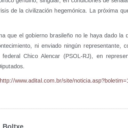
í­ti­co genuino, sin­gu­lar, en con­di­cio­nes de seña­lar
i­sis de la civi­li­za­ción hege­mó­ni­ca. La pró­xi­ma qu
.
­ma que el gobierno bra­si­le­ño no le haya dado la 
n­te­ci­mien­to, ni envia­do nin­gún repre­sen­tan­te,
o fede­ral Chi­co Alen­car (PSOL-RJ), en repre­sen­
iputados.
http://​www​.adi​tal​.com​.br/​s​i​t​e​/​n​o​t​i​c​i​a​.​a​s​p​?​b​o​l​e​t​i​m​=​
Boltxe