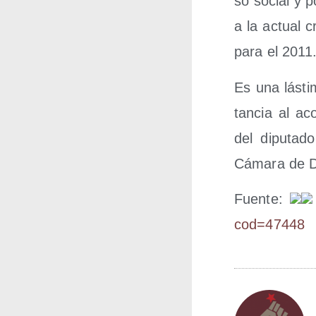
so social y pol
a la actual cr
para el 2011
Es una lás­ti
tan­cia al aco
del dipu­tad
Cáma­ra de D
Fuen­te:
c​o​d​=​4​7​448