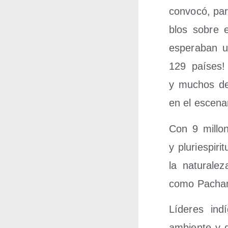
con­vo­có, pa
blos sobre e
espe­ra­ban u
129 paí­ses!
y muchos debi
en el esce­na
Con 9 millo­ne
y plu­ri­es­pi
la natu­ra­le
como Pacha­m
Líde­res ind
ambien­te y di