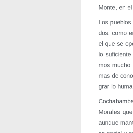
Mon­te, en el 
Los pue­blos o
dos, como ene
el que se opo
lo sufi­cien­
mos mucho qu
mas de cono­ci
grar lo humano
Cocha­bam­ba e
Mora­les que 
aun­que man­t