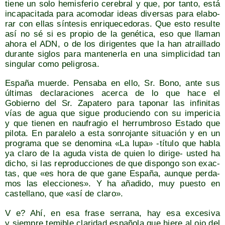
tie­ne un solo hemis­fe­rio cere­bral y que, por tan­to, está
inca­pa­ci­ta­da para aco­mo­dar ideas diver­sas para ela­bo­
rar con ellas sín­te­sis enri­que­ce­do­ras. Que esto resul­te
así no sé si es pro­pio de la gené­ti­ca, eso que lla­man
aho­ra el ADN, o de los diri­gen­tes que la han atrai­lla­do
duran­te siglos para man­te­ner­la en una sim­pli­ci­dad tan
sin­gu­lar como peligrosa.
Espa­ña muer­de. Pen­sa­ba en ello, Sr. Bono, ante sus
últi­mas decla­ra­cio­nes acer­ca de lo que hace el
Gobierno del Sr. Zapa­te­ro para tapo­nar las infi­ni­tas
vías de agua que sigue pro­du­cien­do con su impe­ri­cia
y que tie­nen en nau­fra­gio el herrum­bro­so Esta­do que
pilo­ta. En para­le­lo a esta son­ro­jan­te situa­ción y en un
pro­gra­ma que se deno­mi­na «La lupa» ‑títu­lo que habla
ya cla­ro de la agu­da vis­ta de quien lo diri­ge- usted ha
dicho, si las repro­duc­cio­nes de que dis­pon­go son exac­
tas, que «es hora de que gane Espa­ña, aun­que per­da­
mos las elec­cio­nes». Y ha aña­di­do, muy pues­to en
cas­te­llano, que «así de claro».
V e? Ahí, en esa fra­se serra­na, hay esa exce­si­va
y siem­pre temi­ble cla­ri­dad espa­ño­la que hie­re al ojo del