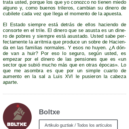
tra­ta usted, por­que los que yo conoz­co no tie­nen mie­do
alguno y, como bue­nos tri­le­ros, cam­bian su dine­ro de
cubi­le­te cada vez que lle­ga el momen­to de la apuesta.
El Esta­do siem­pre está detrás de ellos hacien­do de
con­sor­te en el tri­le. El dine­ro que se asus­ta es un dine­
ro de pobres y siem­pre está asus­ta­do. Usted sabe per­
fec­ta­men­te la arrit­mia que pro­du­ce un sobre de Hacien­
da en las fami­lias nor­ma­les. Y esos no huyen. ¿A dón­
de van a huir? Por eso lo segu­ro, según usted, es
empe­zar por el dine­ro de las pen­sio­nes que es «un
sec­tor que subió mucho más que en otras épo­cas». Lo
que me asom­bra es que por un sim­ple cuar­to de
aumen­to en la sal a Luis XVI le pusie­ron la cabe­za
aparte.
Boltxe
Artikulo guztiak / Todos los artículos