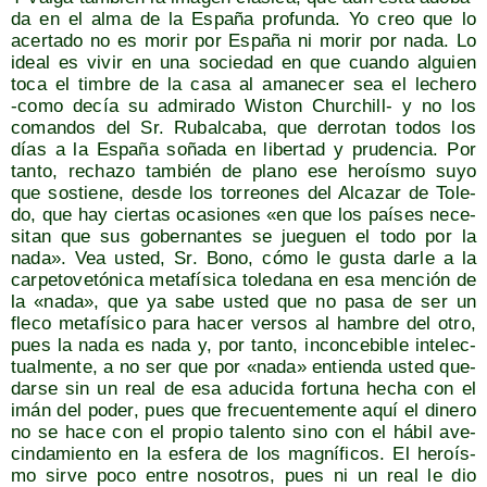
da en el alma de la Espa­ña pro­fun­da. Yo creo que lo
acer­ta­do no es morir por Espa­ña ni morir por nada. Lo
ideal es vivir en una socie­dad en que cuan­do alguien
toca el tim­bre de la casa al ama­ne­cer sea el leche­ro
‑como decía su admi­ra­do Wis­ton Chur­chill- y no los
coman­dos del Sr. Rubal­ca­ba, que derro­tan todos los
días a la Espa­ña soña­da en liber­tad y pru­den­cia. Por
tan­to, recha­zo tam­bién de plano ese heroís­mo suyo
que sos­tie­ne, des­de los torreo­nes del Alca­zar de Tole­
do, que hay cier­tas oca­sio­nes «en que los paí­ses nece­
si­tan que sus gober­nan­tes se jue­guen el todo por la
nada». Vea usted, Sr. Bono, cómo le gus­ta dar­le a la
car­pe­to­ve­tó­ni­ca meta­fí­si­ca tole­da­na en esa men­ción de
la «nada», que ya sabe usted que no pasa de ser un
fle­co meta­fí­si­co para hacer ver­sos al ham­bre del otro,
pues la nada es nada y, por tan­to, incon­ce­bi­ble inte­lec­
tual­men­te, a no ser que por «nada» entien­da usted que­
dar­se sin un real de esa adu­ci­da for­tu­na hecha con el
imán del poder, pues que fre­cuen­te­men­te aquí el dine­ro
no se hace con el pro­pio talen­to sino con el hábil ave­
cin­da­mien­to en la esfe­ra de los mag­ní­fi­cos. El heroís­
mo sir­ve poco entre noso­tros, pues ni un real le dio