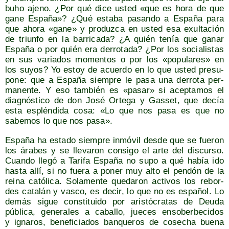
buho ajeno. ¿Por qué dice usted «que es hora de que
gane Espa­ña»? ¿Qué esta­ba pasan­do a Espa­ña para
que aho­ra «gane» y pro­duz­ca en usted esa exul­ta­ción
de triun­fo en la barri­ca­da? ¿A quién tenía que ganar
Espa­ña o por quién era derro­ta­da? ¿Por los socia­lis­tas
en sus varia­dos momen­tos o por los «popu­la­res» en
los suyos? Yo estoy de acuer­do en lo que usted pre­su­
po­ne: que a Espa­ña siem­pre le pasa una derro­ta per­
ma­nen­te. Y eso tam­bién es «pasar» si acep­ta­mos el
diag­nós­ti­co de don José Orte­ga y Gas­set, que decía
esta esplén­di­da cosa: «Lo que nos pasa es que no
sabe­mos lo que nos pasa».
Espa­ña ha esta­do siem­pre inmó­vil des­de que se fue­ron
los ára­bes y se lle­va­ron con­si­go el arte del dis­cur­so.
Cuan­do lle­gó a Tari­fa Espa­ña no supo a qué había ido
has­ta allí, si no fue­ra a poner muy alto el pen­dón de la
rei­na cató­li­ca. Sola­men­te que­da­ron acti­vos los rebor­
des cata­lán y vas­co, es decir, lo que no es espa­ñol. Lo
demás sigue cons­ti­tui­do por aris­tó­cra­tas de Deu­da
públi­ca, gene­ra­les a caba­llo, jue­ces enso­ber­be­ci­dos
y igna­ros, bene­fi­cia­dos ban­que­ros de cose­cha bue­na