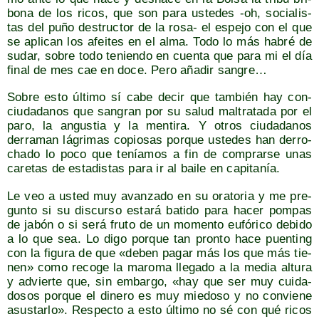
bo­na de los ricos, que son para uste­des ‑oh, socia­lis­
tas del puño des­truc­tor de la rosa- el espe­jo con el que
se apli­can los afei­tes en el alma. Todo lo más habré de
sudar, sobre todo tenien­do en cuen­ta que para mi el día
final de mes cae en doce. Pero aña­dir sangre…
Sobre esto últi­mo sí cabe decir que tam­bién hay con­
ciu­da­da­nos que san­gran por su salud mal­tra­ta­da por el
paro, la angus­tia y la men­ti­ra. Y otros ciu­da­da­nos
derra­man lágri­mas copio­sas por­que uste­des han derro­
cha­do lo poco que tenía­mos a fin de com­prar­se unas
care­tas de esta­dis­tas para ir al bai­le en capitanía.
Le veo a usted muy avan­za­do en su ora­to­ria y me pre­
gun­to si su dis­cur­so esta­rá bati­do para hacer pom­pas
de jabón o si será fru­to de un momen­to eufó­ri­co debi­do
a lo que sea. Lo digo por­que tan pron­to hace puen­ting
con la figu­ra de que «deben pagar más los que más tie­
nen» como reco­ge la maro­ma lle­ga­do a la media altu­ra
y advier­te que, sin embar­go, «hay que ser muy cui­da­
do­sos por­que el dine­ro es muy mie­do­so y no con­vie­ne
asus­tar­lo». Res­pec­to a esto últi­mo no sé con qué ricos