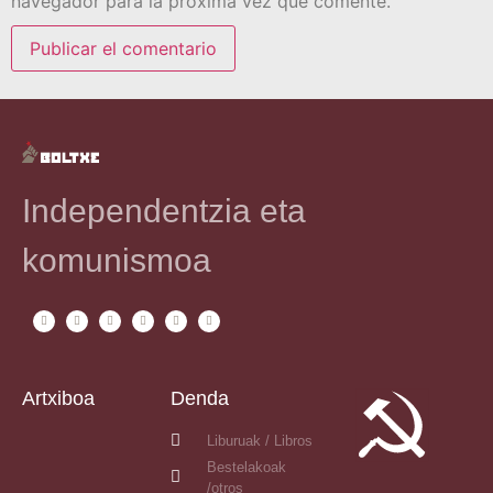
navegador para la próxima vez que comente.
Independentzia eta
komunismoa
Artxiboa
Denda
Liburuak / Libros
Bestelakoak
/otros