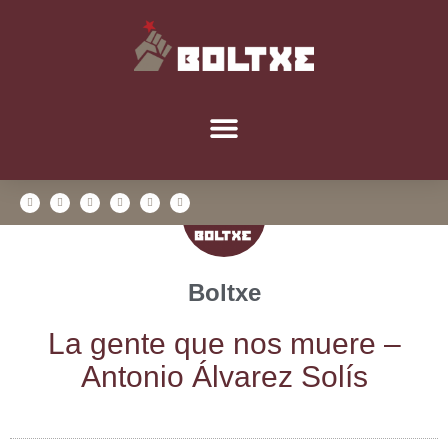
Boltxe
La gen­te que nos mue­re –
Anto­nio Álva­rez Solís