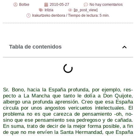
Boltxe
2010-05-27
No hay comentarios
Iritzia
[jp_post_view]
Irakurtzeko denbora / Tiempo de lectura: 5 min.
Tabla de contenidos
Sr. Bono, hacia la Espa­ña pro­fun­da, por ejem­plo, res­
pec­to a La Man­cha que tan­to le dolía a Don Qui­jo­te,
alber­go una pro­fun­da apren­sión. Creo que esa Espa­ña
cir­cu­la por unos angos­tos veri­cue­tos inte­lec­tua­les. El
pro­ble­ma no es que carez­ca de pen­sa­mien­to ‑oh, no-
sino que ese pen­sa­mien­to sea pedre­go­so y de caña­da.
En suma, tra­to de decir de la mejor for­ma posi­ble, a fin
de que no me envíen la San­ta Her­man­dad, que Espa­ña