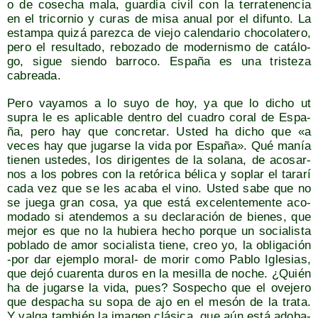
o de cose­cha mala, guar­dia civil con la terra­te­nen­cia
en el tri­cor­nio y curas de misa anual por el difun­to. La
estam­pa qui­zá parez­ca de vie­jo calen­da­rio cho­co­la­te­ro,
pero el resul­ta­do, rebo­za­do de moder­nis­mo de catá­lo­
go, sigue sien­do barro­co. Espa­ña es una tris­te­za
cabreada.
Pero vaya­mos a lo suyo de hoy, ya que lo dicho ut
supra le es apli­ca­ble den­tro del cua­dro coral de Espa­
ña, pero hay que con­cre­tar. Usted ha dicho que «a
veces hay que jugar­se la vida por Espa­ña». Qué manía
tie­nen uste­des, los diri­gen­tes de la sola­na, de aco­sar­
nos a los pobres con la retó­ri­ca béli­ca y soplar el tara­rí
cada vez que se les aca­ba el vino. Usted sabe que no
se jue­ga gran cosa, ya que está exce­len­te­men­te aco­
mo­da­do si aten­de­mos a su decla­ra­ción de bie­nes, que
mejor es que no la hubie­ra hecho por­que un socia­lis­ta
pobla­do de amor socia­lis­ta tie­ne, creo yo, la obli­ga­ción
‑por dar ejem­plo moral- de morir como Pablo Igle­sias,
que dejó cua­ren­ta duros en la mesi­lla de noche. ¿Quién
ha de jugar­se la vida, pues? Sos­pe­cho que el ove­je­ro
que des­pa­cha su sopa de ajo en el mesón de la tra­ta.
Y val­ga tam­bién la ima­gen clá­si­ca, que aún está ado­ba­