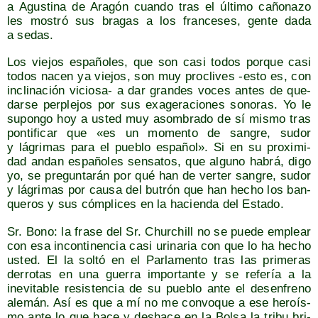
a Agus­ti­na de Ara­gón cuan­do tras el últi­mo caño­na­zo
les mos­tró sus bra­gas a los fran­ce­ses, gen­te dada
a sedas.
Los vie­jos espa­ño­les, que son casi todos por­que casi
todos nacen ya vie­jos, son muy pro­cli­ves ‑esto es, con
incli­na­ción vicio­sa- a dar gran­des voces antes de que­
dar­se per­ple­jos por sus exa­ge­ra­cio­nes sono­ras. Yo le
supon­go hoy a usted muy asom­bra­do de sí mis­mo tras
pon­ti­fi­car que «es un momen­to de san­gre, sudor
y lágri­mas para el pue­blo espa­ñol». Si en su pro­xi­mi­
dad andan espa­ño­les sen­sa­tos, que alguno habrá, digo
yo, se pre­gun­ta­rán por qué han de ver­ter san­gre, sudor
y lágri­mas por cau­sa del butrón que han hecho los ban­
que­ros y sus cóm­pli­ces en la hacien­da del Estado.
Sr. Bono: la fra­se del Sr. Chur­chill no se pue­de emplear
con esa incon­ti­nen­cia casi uri­na­ria con que lo ha hecho
usted. El la sol­tó en el Par­la­men­to tras las pri­me­ras
derro­tas en una gue­rra impor­tan­te y se refe­ría a la
inevi­ta­ble resis­ten­cia de su pue­blo ante el desen­freno
ale­mán. Así es que a mí no me con­vo­que a ese heroís­
mo ante lo que hace y des­ha­ce en la Bol­sa la tri­bu bri­