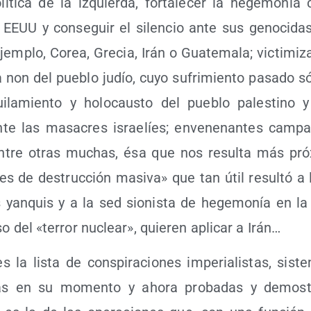
lí­ti­ca de la izquier­da, for­ta­le­cer la hege­mo­nía c
 EEUU y con­se­guir el silen­cio ante sus geno­ci­das 
em­plo, Corea, Gre­cia, Irán o Gua­te­ma­la; vic­ti­mi­za
 non del pue­blo judío, cuyo sufri­mien­to pasa­do s
i­la­mien­to y holo­caus­to del pue­blo pales­tino 
nte las masa­cres israe­líes; enve­ne­nan­tes cam­pa
tre otras muchas, ésa que nos resul­ta más pró­
es de des­truc­ción masi­va» que tan útil resul­tó a 
tas yan­quis y a la sed sio­nis­ta de hege­mo­nía en l
o del «terror nuclear», quie­ren apli­car a Irán…
s la lis­ta de cons­pi­ra­cio­nes impe­ria­lis­tas, sis­te
­ca­das en su momen­to y aho­ra pro­ba­das y demos­