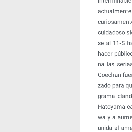
inter­mi­na­b
actual­men­t
curio­sa­men­
cui­da­do­so si
se al 11‑S ha
hacer públi­co
na las serias
Coechan fue­r
za­do para qu
gra­ma clan­d
Hato­ya­ma ca
wa y a aumen
uni­da al ame