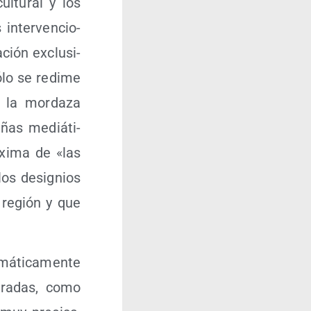
ul­tu­ral y los
inter­ven­cio­
­ción exclu­si­
ólo se redi­me
y la mor­da­za
­ñas mediá­ti­
xi­ma de «las
los desig­nios
a región y que
­má­ti­ca­men­te
tra­das, como