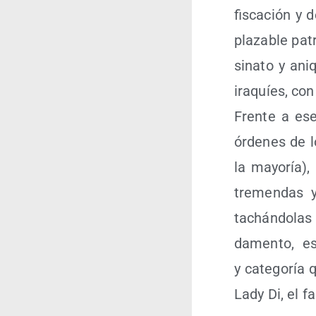
fis­ca­ción y 
pla­za­ble pat
si­na­to y ani­
ira­quíes, con
Fren­te a ese 
órde­nes de l
la mayo­ría),
tre­men­das y
tachán­do­las 
da­men­to, esp
y cate­go­ría
Lady Di, el fa