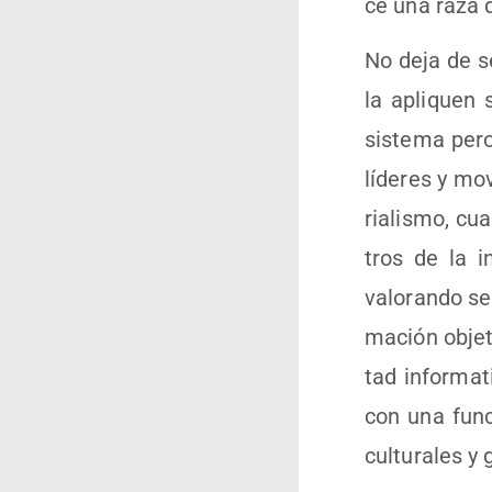
ce una raza d
No deja de ser
la apli­quen s
sis­te­ma pero
líde­res y mov
ria­lis­mo, cu
tros de la in
valo­ran­do s
ma­ción obje­t
tad infor­ma­ti
con una fun­ci
cul­tu­ra­les y