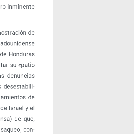
gro inmi­nen­te
os­tra­ción de
­dou­ni­den­se
o de Hon­du­ras
­tar su «patio
las denun­cias
es­es­ta­bi­li­
na­mien­tos de
de Israel y el
ren­sa) de que,
l saqueo, con­