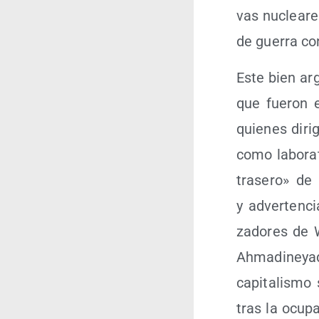
vas nuclea­res
de gue­rra c
Este bien arg
que fue­ron e
quie­nes diri­
como labo­ra­
tra­se­ro» de
y adver­ten­ci
za­do­res de 
Ahma­di­ne­ya
capi­ta­lis­mo
tras la ocu­p