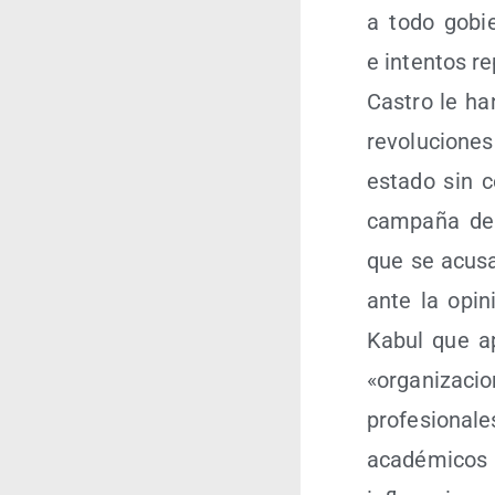
a todo gobie
e inten­tos r
Cas­tro le han 
revo­lu­cio­n
esta­do sin 
cam­pa­ña de
que se acu­sa
ante la opi­n
Kabul que apo­
«orga­ni­za­ci
pro­fe­sio­na­l
aca­dé­mi­cos 