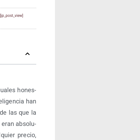
[jp_post_view]
c­tua­les hones­
li­gen­cia han
 de las que la
, eran abso­lu­
quier pre­cio,