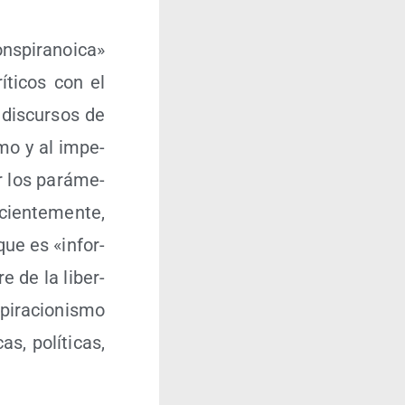
s­pi­ra­noi­ca»
í­ti­cos con el
 dis­cur­sos de
s­mo y al impe­
er los pará­me­
ien­te­men­te,
que es «infor­
re de la liber­
pi­ra­cio­nis­mo
s, polí­ti­cas,