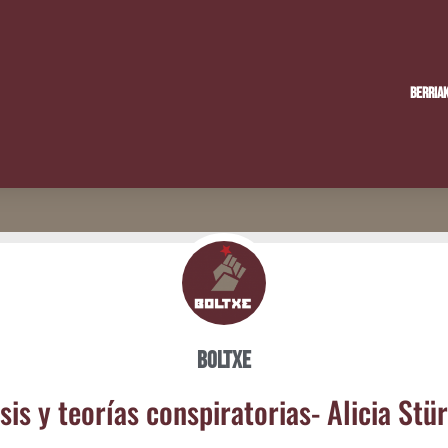
Berria
Boltxe
­sis y teo­rías cons­pi­ra­to­rias- Ali­cia Stü