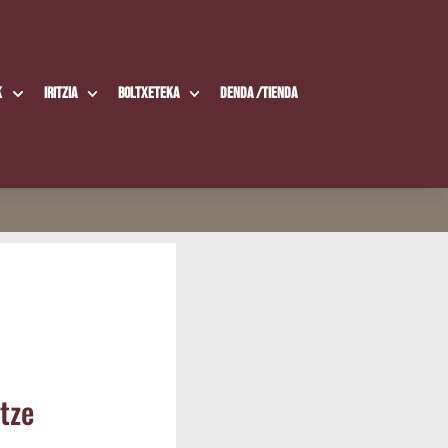
k
Iritzia
Boltxe­te­ka
Den­da /​Tien­da
rtze