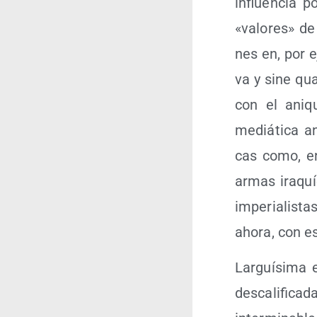
influen­cia po
«valo­res» de
nes en, por ej
va y sine qua
con el ani­qu
mediá­ti­ca a
cas como, en
armas ira­quí
impe­ria­lis­
aho­ra, con es
Lar­guí­si­ma e
des­ca­li­fi