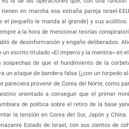
le es la de las ope­ra­cio­nes que, con una fun­ción 
e tie­nen en mar­cha esa extra­ña pare­ja Israel-EE
te el peque­ño le man­da al gran­de) y sus acó­li­tos. 
em­pre a la hora de men­cio­nar teo­rías cons­pi­ra­to­ri
bló de des­in­for­ma­ción y enga­ño deli­be­ra­dos. Ah
 un escri­to titu­la­do «El impe­rio y la men­ti­ra» en 
 sos­pe­chas de que el hun­di­mien­to de la cor­be­ta
a un ata­que de ban­de­ra fal­sa (¿con un torpe­do ale
e pare­cie­ra pro­ve­nir de Corea del Nor­te, como par
es­tino orien­ta­do a con­se­guir que el pri­mer mini
m­bia­ra de polí­ti­ca sobre el reti­ro de la base yan­
­tar la ten­sión en Corea del Sur, Japón y Chi­na. 
­na­zan­te Esta­do de Israel, con sus cien­tos de coh