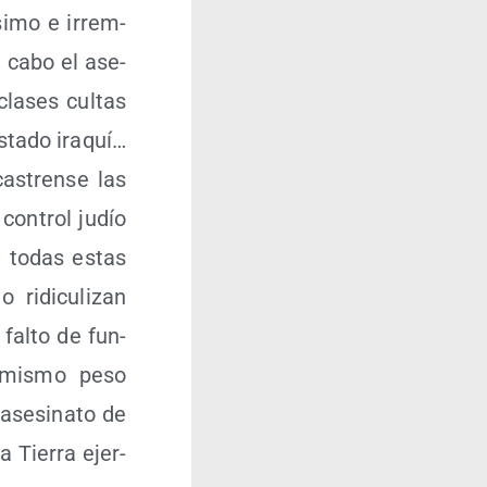
­si­mo e irrem­
 a cabo el ase­
 cla­ses cul­tas
sta­do ira­quí…
cas­tren­se las
con­trol judío
an todas estas
ridi­cu­li­zan
 fal­to de fun­
del mis­mo peso
se­si­na­to de
a Tie­rra ejer­