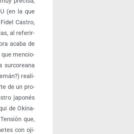
muy pre­ci­sa,
UU (en la que
Fidel Cas­tro,
as, al refe­rir­
o­ra aca­ba de
el que men­cio­
 sur­co­rea­na
­mán?) rea­li­
­te de un pro­
s­tro japo­nés
qui de Oki­na­
Ten­sión que,
e­tes con oji­