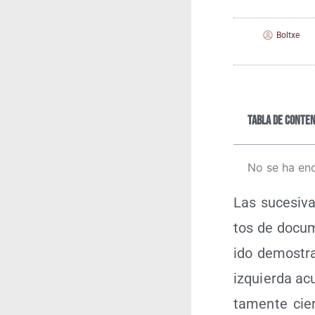
Boltxe
Tabla de conten
No se ha en
Las suce­si­vas
tos de docu­m
ido demos­tra
izquier­da acu
ta­men­te cie