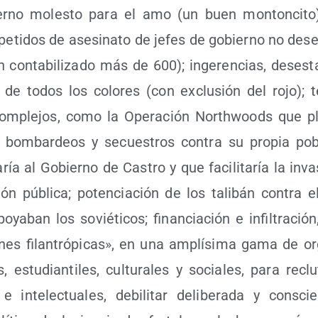
rno moles­to para el amo (un buen mon­ton­ci­to); 
epe­ti­dos de ase­si­na­to de jefes de gobierno no dese
con­ta­bi­li­za­do más de 600); inge­ren­cias, des­es­ta­b
es de todos los colo­res (con exclu­sión del rojo); t
com­ple­jos, como la Ope­ra­ción North­woods que pl
 bom­bar­deos y secues­tros con­tra su pro­pia pobl
­ría al Gobierno de Cas­tro y que faci­li­ta­ría la inv
ión públi­ca; poten­cia­ción de los tali­bán con­tra 
ya­ban los sovié­ti­cos; finan­cia­ción e infil­tra­ció
o­nes filan­tró­pi­cas», en una amplí­si­ma gama de org
es, estu­dian­ti­les, cul­tu­ra­les y socia­les, para reclu
e inte­lec­tua­les, debi­li­tar deli­be­ra­da y cons­ci