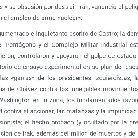
 y su obse­sión por des­truir Irán, «anun­cia el peli­
on el empleo de arma nuclear».
u­men­ta­do e inquie­tan­te escri­to de Cas­tro; la dem
l Pen­tá­gono y el Com­ple­jo Mili­tar Indus­trial esta
gie­ron, con­tro­la­ron y apo­ya­ron el gol­pe de esta­d
to­rio de ensa­yo expe­ri­men­tal en su plan de res­ca
 las «garras» de los pre­si­den­tes izquier­dis­tas; 
as de Chá­vez con­tra los inne­ga­bles movi­mien­tos d
Washing­ton en la zona; los fun­da­men­ta­dos razo­
d con­tra el accio­nar, las matan­zas y la impu­ni­dad 
 sio­nis­ta; el hecho pro­ba­do (y ocul­ta­do por la p
a­ción de Irak, ade­más del millón de muer­tos y de