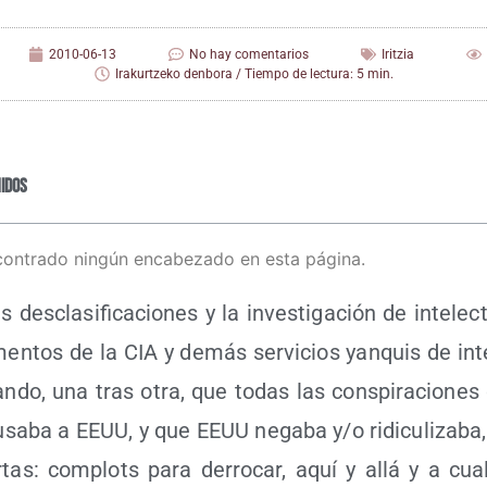
2010-06-13
No hay comentarios
Iritzia
Irakurtzeko denbora / Tiempo de lectura: 5 min.
idos
contrado ningún encabezado en esta página.
 des­cla­si­fi­ca­cio­nes y la inves­ti­ga­ción de inte­le
en­tos de la CIA y demás ser­vi­cios yan­quis de inte­
n­do, una tras otra, que todas las cons­pi­ra­cio­nes
­sa­ba a EEUU, y que EEUU nega­ba y/​o ridi­cu­li­za­ba
r­tas: com­plots para derro­car, aquí y allá y a cual­