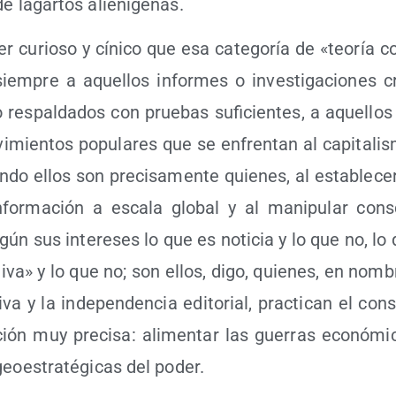
e lagar­tos alienígenas.
 curio­so y cíni­co que esa cate­go­ría de «teo­ría con
iem­pre a aque­llos infor­mes o inves­ti­ga­cio­nes cr
 res­pal­da­dos con prue­bas sufi­cien­tes, a aque­llos
i­mien­tos popu­la­res que se enfren­tan al capi­ta­li
an­do ellos son pre­ci­sa­men­te quie­nes, al esta­ble­c
for­ma­ción a esca­la glo­bal y al mani­pu­lar cons­c
egún sus intere­ses lo que es noti­cia y lo que no, lo 
i­va» y lo que no; son ellos, digo, quie­nes, en nom­b
­va y la inde­pen­den­cia edi­to­rial, prac­ti­can el cons­
ón muy pre­ci­sa: ali­men­tar las gue­rras eco­nó­mi­ca
 geo­es­tra­té­gi­cas del poder.