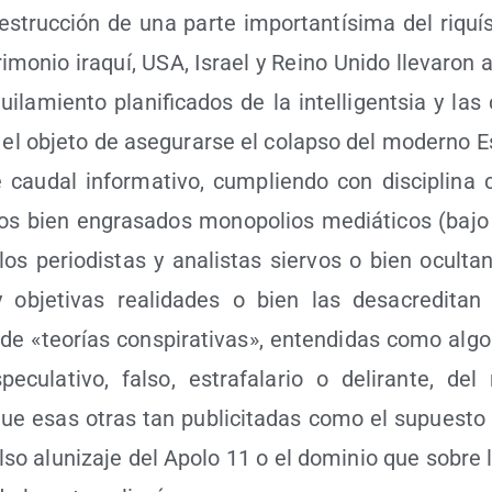
des­truc­ción de una par­te impor­tan­tí­si­ma del riquí
ri­mo­nio ira­quí, USA, Israel y Rei­no Uni­do lle­va­ron
qui­la­mien­to pla­ni­fi­ca­dos de la inte­lli­gen­tsia y las
 el obje­to de ase­gu­rar­se el colap­so del moderno E
cau­dal infor­ma­ti­vo, cum­plien­do con dis­ci­pli­na 
os bien engra­sa­dos mono­po­lios mediá­ti­cos (bajo 
 los perio­dis­tas y ana­lis­tas sier­vos o bien ocul­t
 obje­ti­vas reali­da­des o bien las des­acre­di­tan o 
de «teo­rías cons­pi­ra­ti­vas», enten­di­das como algo
e­cu­la­ti­vo, fal­so, estra­fa­la­rio o deli­ran­te, 
 que esas otras tan publi­ci­ta­das como el supues­to a
l­so alu­ni­za­je del Apo­lo 11 o el domi­nio que sobre l