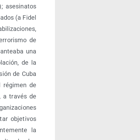
ase­si­na­tos
a­dos (a Fidel
i­li­za­cio­nes,
erro­ris­mo de
an­tea­ba una
a­ción, de la
a­sión de Cuba
el régi­men de
n, a tra­vés de
a­ni­za­cio­nes
­tar obje­ti­vos
en­te­men­te la