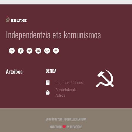
Independentzia eta komunismoa
Artxiboa
Denda
Liburuak / Libros
Bestelakoak
/otros
2018 (copyleft) Boltxe Kolektiboa
Made with
by Elementor