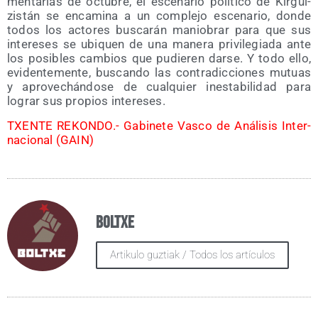
men­ta­rias de octu­bre, el esce­na­rio polí­ti­co de Kir­gui­
zis­tán se enca­mi­na a un com­ple­jo esce­na­rio, don­de
todos los acto­res bus­ca­rán manio­brar para que sus
intere­ses se ubi­quen de una mane­ra pri­vi­le­gia­da ante
los posi­bles cam­bios que pudie­ren dar­se. Y todo ello,
evi­den­te­men­te, bus­can­do las con­tra­dic­cio­nes mutuas
y apro­ve­chán­do­se de cual­quier ines­ta­bi­li­dad para
lograr sus pro­pios intereses.
TXENTE REKONDO.- Gabi­ne­te Vas­co de Aná­li­sis Inter­
na­cio­nal (GAIN)
Boltxe
Artikulo guztiak / Todos los artículos