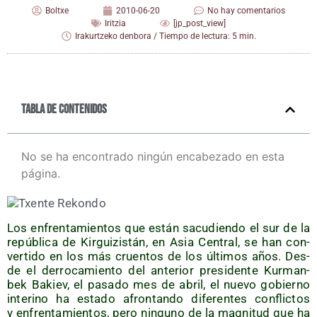
Boltxe
2010-06-20
No hay comentarios
Iritzia
[jp_post_view]
Irakurtzeko denbora / Tiempo de lectura: 5 min.
Tabla de contenidos
No se ha encontrado ningún encabezado en esta
página.
Los enfren­ta­mien­tos que están sacu­dien­do el sur de la
repú­bli­ca de Kir­gui­zis­tán, en Asia Cen­tral, se han con­
ver­ti­do en los más cruen­tos de los últi­mos años. Des­
de el derro­ca­mien­to del ante­rior pre­si­den­te Kur­man­
bek Bakiev, el pasa­do mes de abril, el nue­vo gobierno
inte­ri­no ha esta­do afron­tan­do dife­ren­tes con­flic­tos
y enfren­ta­mien­tos, pero nin­guno de la mag­ni­tud que ha