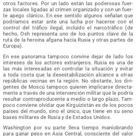
otros fac­to­res. Por un lado están las pode­ro­sas fuer­
zas loca­les liga­das al cri­men orga­ni­za­do y con un fuer­
te ape­go clá­ni­co. En ese sen­ti­do algu­nos seña­lan que
podría­mos estar ante una lucha por hacer­se con el
con­trol del trá­fi­co ile­gal, inclui­do el nar­co­trá­fi­co (de
hecho, Osh repre­sen­ta uno de los pun­tos cla­ve de la
ruta de la heroí­na afga­na hacia Rusia y otras par­tes de
Europa).
En ese pano­ra­ma tam­po­co con­vi­ne dejar de lado los
intere­ses de los acto­res extran­je­ros. Rusia es una de
las más intere­sa­das en con­tro­lar la situa­ción y evi­tar
a toda cos­ta que la des­es­ta­bi­li­za­ción alcan­ce a otras
repú­bli­cas veci­nas en la región. No obs­tan­te, los diri­
gen­tes de Mos­cú tam­po­co quie­ren impli­car­se direc­ta­
men­te a tra­vés de una inter­ven­ción mili­tar que le podría
resul­tar con­tra­pro­du­cen­te a medio o lar­go pla­zo. Tam­
po­co con­vie­ne olvi­dar que Kir­gui­zis­tán es de los pocos
paí­ses del mun­do, sino el úni­co, que tie­ne en su seno
bases mili­ta­res de Rusia y de Esta­dos Unidos.
Washing­ton por su par­te lle­va tiem­po manio­bran­do
para ganar peso en Asia Cen­tral, cons­cien­te del valor