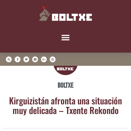
Boltxe
Kir­gui­zis­tán afron­ta una situa­ción
muy deli­ca­da – Txen­te Rekondo