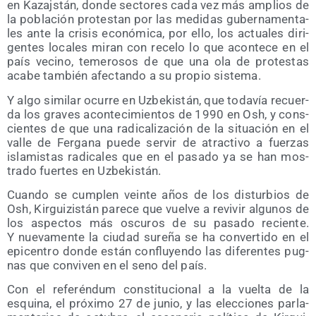
en Kazajs­tán, don­de sec­to­res cada vez más amplios de
la pobla­ción pro­tes­tan por las medi­das guber­na­men­ta­
les ante la cri­sis eco­nó­mi­ca, por ello, los actua­les diri­
gen­tes loca­les miran con rece­lo lo que acon­te­ce en el
país vecino, teme­ro­sos de que una ola de pro­tes­tas
aca­be tam­bién afec­tan­do a su pro­pio sistema.
Y algo simi­lar ocu­rre en Uzbe­kis­tán, que toda­vía recuer­
da los gra­ves acon­te­ci­mien­tos de 1990 en Osh, y cons­
cien­tes de que una radi­ca­li­za­ción de la situa­ción en el
valle de Fer­ga­na pue­de ser­vir de atrac­ti­vo a fuer­zas
isla­mis­tas radi­ca­les que en el pasa­do ya se han mos­
tra­do fuer­tes en Uzbekistán.
Cuan­do se cum­plen vein­te años de los dis­tur­bios de
Osh, Kir­gui­zis­tán pare­ce que vuel­ve a revi­vir algu­nos de
los aspec­tos más oscu­ros de su pasa­do recien­te.
Y nue­va­men­te la ciu­dad sure­ña se ha con­ver­ti­do en el
epi­cen­tro don­de están con­flu­yen­do las dife­ren­tes pug­
nas que con­vi­ven en el seno del país.
Con el refe­rén­dum cons­ti­tu­cio­nal a la vuel­ta de la
esqui­na, el pró­xi­mo 27 de junio, y las elec­cio­nes par­la­