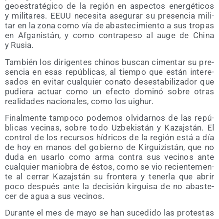
geo­es­tra­té­gi­co de la región en aspec­tos ener­gé­ti­cos
y mili­ta­res. EEUU nece­si­ta ase­gu­rar su pre­sen­cia mili­
tar en la zona como vía de abas­te­ci­mien­to a sus tro­pas
en Afga­nis­tán, y como con­tra­pe­so al auge de Chi­na
y Rusia.
Tam­bién los diri­gen­tes chi­nos bus­can cimen­tar su pre­
sen­cia en esas repú­bli­cas, al tiem­po que están intere­
sa­dos en evi­tar cual­quier cona­to des­es­ta­bi­li­za­dor que
pudie­ra actuar como un efec­to domi­nó sobre otras
reali­da­des nacio­na­les, como los uighur.
Final­men­te tam­po­co pode­mos olvi­dar­nos de las repú­
bli­cas veci­nas, sobre todo Uzbe­kis­tán y Kazajs­tán. El
con­trol de los recur­sos hídri­cos de la región está a día
de hoy en manos del gobierno de Kir­gui­zis­tán, que no
duda en usar­lo como arma con­tra sus veci­nos ante
cual­quier manio­bra de éstos, como se vio recien­te­men­
te al cerrar Kazajs­tán su fron­te­ra y tener­la que abrir
poco des­pués ante la deci­sión kir­gui­sa de no abas­te­
cer de agua a sus vecinos.
Duran­te el mes de mayo se han suce­di­do las pro­tes­tas