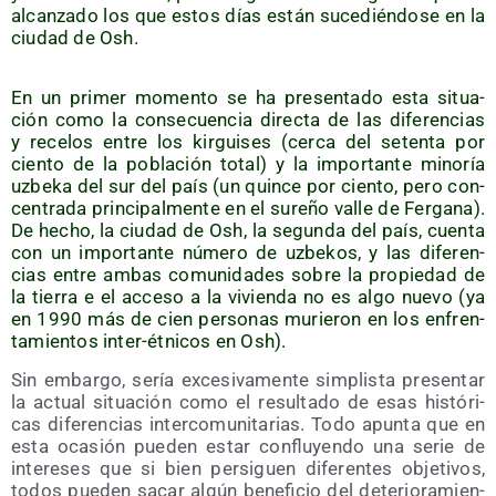
alcan­za­do los que estos días están suce­dién­do­se en la
ciu­dad de Osh.
En un pri­mer momen­to se ha pre­sen­ta­do esta situa­
ción como la con­se­cuen­cia direc­ta de las dife­ren­cias
y rece­los entre los kir­gui­ses (cer­ca del seten­ta por
cien­to de la pobla­ción total) y la impor­tan­te mino­ría
uzbe­ka del sur del país (un quin­ce por cien­to, pero con­
cen­tra­da prin­ci­pal­men­te en el sure­ño valle de Fer­ga­na).
De hecho, la ciu­dad de Osh, la segun­da del país, cuen­ta
con un impor­tan­te núme­ro de uzbe­kos, y las dife­ren­
cias entre ambas comu­ni­da­des sobre la pro­pie­dad de
la tie­rra e el acce­so a la vivien­da no es algo nue­vo (ya
en 1990 más de cien per­so­nas murie­ron en los enfren­
ta­mien­tos inter-étni­cos en Osh).
Sin embar­go, sería exce­si­va­men­te sim­plis­ta pre­sen­tar
la actual situa­ción como el resul­ta­do de esas his­tó­ri­
cas dife­ren­cias inter­co­mu­ni­ta­rias. Todo apun­ta que en
esta oca­sión pue­den estar con­flu­yen­do una serie de
intere­ses que si bien per­si­guen dife­ren­tes obje­ti­vos,
todos pue­den sacar algún bene­fi­cio del dete­rio­ra­mien­