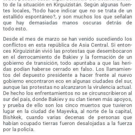
to de la situa­ción en Kir­gui­zis­tán. Según algu­nas fuen­
tes loca­les, ?todo hace indi­car que no se tra­ta de un
esta­lli­do espon­tá­neo?, y son muchos los que seña­lan
que hay dema­sia­das manos oscu­ras detrás de
todo esto.
Des­de el mes de mar­zo se han veni­do suce­dien­do los
con­flic­tos en esta repú­bli­ca de Asia Cen­tral. Si enton­
ces Kir­gui­zis­tán vivió las pro­tes­tas que desem­bo­ca­ron
en el derro­ca­mien­to de Bakiev y la for­ma­ción de un
gobierno de tran­si­ción, todo apun­ta­ba a que las heri­
das podían haber­se cerra­do en fal­so. Los lla­ma­mien­
tos del depues­to pre­si­den­te a hacer fren­te al nue­vo
gobierno encon­tra­ron eco en algu­nas ciu­da­des del sur,
aun­que las pro­tes­tas no alcan­za­ron la viru­len­cia actual.
De hecho los enfren­ta­mien­tos no se cir­cuns­cri­bie­ron al
sur del país, don­de Bakiev y su clan tie­nen más apo­yos,
y prue­ba de ello son los cin­co muer­tos que tuvie­ron
lugar en la ciu­dad de Mayev­ka, al nor­te de la capi­tal,
Bish­kek, cuan­do varias dece­nas de per­so­nas que
habían ocu­pa­do tie­rras fue­ron des­alo­ja­das a la fuer­za
por la policía.