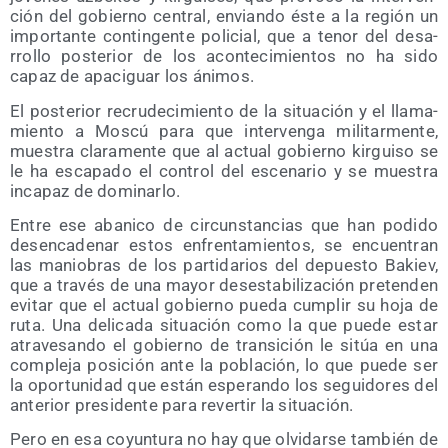
ción del gobierno cen­tral, envian­do éste a la región un
impor­tan­te con­tin­gen­te poli­cial, que a tenor del desa­
rro­llo pos­te­rior de los acon­te­ci­mien­tos no ha sido
capaz de apa­ci­guar los ánimos.
El pos­te­rior recru­de­ci­mien­to de la situa­ción y el lla­ma­
mien­to a Mos­cú para que inter­ven­ga mili­tar­men­te,
mues­tra cla­ra­men­te que al actual gobierno kir­gui­so se
le ha esca­pa­do el con­trol del esce­na­rio y se mues­tra
inca­paz de dominarlo.
Entre ese aba­ni­co de cir­cuns­tan­cias que han podi­do
des­en­ca­de­nar estos enfren­ta­mien­tos, se encuen­tran
las manio­bras de los par­ti­da­rios del depues­to Bakiev,
que a tra­vés de una mayor des­es­ta­bi­li­za­ción pre­ten­den
evi­tar que el actual gobierno pue­da cum­plir su hoja de
ruta. Una deli­ca­da situa­ción como la que pue­de estar
atra­ve­san­do el gobierno de tran­si­ción le sitúa en una
com­ple­ja posi­ción ante la pobla­ción, lo que pue­de ser
la opor­tu­ni­dad que están espe­ran­do los segui­do­res del
ante­rior pre­si­den­te para rever­tir la situación.
Pero en esa coyun­tu­ra no hay que olvi­dar­se tam­bién de