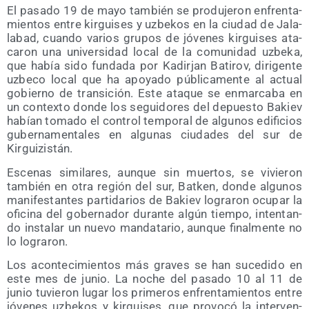
El pasa­do 19 de mayo tam­bién se pro­du­je­ron enfren­ta­
mien­tos entre kir­gui­ses y uzbe­kos en la ciu­dad de Jala­
la­bad, cuan­do varios gru­pos de jóve­nes kir­gui­ses ata­
ca­ron una uni­ver­si­dad local de la comu­ni­dad uzbe­ka,
que había sido fun­da­da por Kadir­jan Bati­rov, diri­gen­te
uzbe­co local que ha apo­ya­do públi­ca­men­te al actual
gobierno de tran­si­ción. Este ata­que se enmar­ca­ba en
un con­tex­to don­de los segui­do­res del depues­to Bakiev
habían toma­do el con­trol tem­po­ral de algu­nos edi­fi­cios
guber­na­men­ta­les en algu­nas ciu­da­des del sur de
Kirguizistán.
Esce­nas simi­la­res, aun­que sin muer­tos, se vivie­ron
tam­bién en otra región del sur, Bat­ken, don­de algu­nos
mani­fes­tan­tes par­ti­da­rios de Bakiev logra­ron ocu­par la
ofi­ci­na del gober­na­dor duran­te algún tiem­po, inten­tan­
do ins­ta­lar un nue­vo man­da­ta­rio, aun­que final­men­te no
lo lograron.
Los acon­te­ci­mien­tos más gra­ves se han suce­di­do en
este mes de junio. La noche del pasa­do 10 al 11 de
junio tuvie­ron lugar los pri­me­ros enfren­ta­mien­tos entre
jóve­nes uzbe­kos y kir­gui­ses, que pro­vo­có la inter­ven­