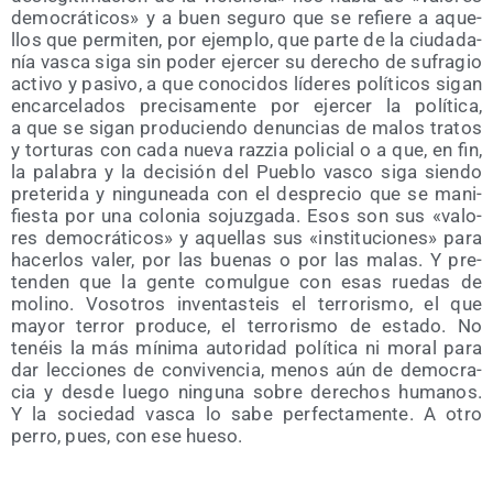
demo­crá­ti­cos» y a buen segu­ro que se refie­re a aque­
llos que per­mi­ten, por ejem­plo, que par­te de la ciu­da­da­
nía vas­ca siga sin poder ejer­cer su dere­cho de sufra­gio
acti­vo y pasi­vo, a que cono­ci­dos líde­res polí­ti­cos sigan
encar­ce­la­dos pre­ci­sa­men­te por ejer­cer la polí­ti­ca,
a que se sigan pro­du­cien­do denun­cias de malos tra­tos
y tor­tu­ras con cada nue­va raz­zia poli­cial o a que, en fin,
la pala­bra y la deci­sión del Pue­blo vas­co siga sien­do
pre­te­ri­da y nin­gu­nea­da con el des­pre­cio que se mani­
fies­ta por una colo­nia sojuz­ga­da. Esos son sus «valo­
res demo­crá­ti­cos» y aque­llas sus «ins­ti­tu­cio­nes» para
hacer­los valer, por las bue­nas o por las malas. Y pre­
ten­den que la gen­te comul­gue con esas rue­das de
molino. Voso­tros inven­tas­teis el terro­ris­mo, el que
mayor terror pro­du­ce, el terro­ris­mo de esta­do. No
tenéis la más míni­ma auto­ri­dad polí­ti­ca ni moral para
dar lec­cio­nes de con­vi­ven­cia, menos aún de demo­cra­
cia y des­de lue­go nin­gu­na sobre dere­chos huma­nos.
Y la socie­dad vas­ca lo sabe per­fec­ta­men­te. A otro
perro, pues, con ese hueso.