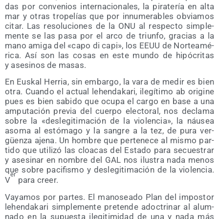
das por con­ve­nios inter­na­cio­na­les, la pira­te­ría en alta
mar y otras tro­pe­lías que por innu­me­ra­bles obvia­mos
citar. Las reso­lu­cio­nes de la ONU al res­pec­to sim­ple­
men­te se las pasa por el arco de triun­fo, gra­cias a la
mano ami­ga del «capo di capi», los EEUU de Nor­te­amé­
ri­ca. Así son las cosas en este mun­do de hipó­cri­tas
y ase­si­nos de masas.
En Eus­kal Herria, sin embar­go, la vara de medir es bien
otra. Cuan­do el actual lehen­da­ka­ri, ile­gí­ti­mo ab ori­gi­ne
pues es bien sabi­do que ocu­pa el car­go en base a una
ampu­tación pre­via del cuer­po elec­to­ral, nos decla­ma
sobre la «des­le­gi­ti­ma­ción de la vio­len­cia», la náu­sea
aso­ma al estó­ma­go y la san­gre a la tez, de pura ver­
güen­za aje­na. Un hom­bre que per­te­ne­ce al mis­mo par­
ti­do que uti­li­zó las cloa­cas del Esta­do para secues­trar
y ase­si­nar en nom­bre del GAL nos ilus­tra nada menos
que sobre paci­fis­mo y des­le­gi­ti­ma­ción de la vio­len­cia.
er
V
para creer.
Vaya­mos por par­tes. El mano­sea­do Plan del impos­tor
lehen­da­ka­ri sim­ple­men­te pre­ten­de adoc­tri­nar al alum­
na­do en la supues­ta ile­gi­ti­mi­dad de una y nada más