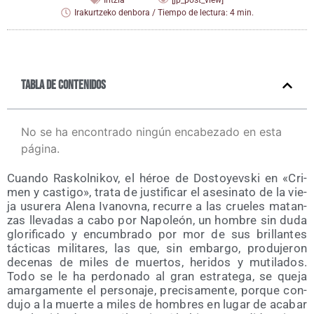
Iritzia
[jp_post_view]
Irakurtzeko denbora / Tiempo de lectura: 4 min.
Tabla de contenidos
No se ha encontrado ningún encabezado en esta
página.
Cuan­do Ras­kol­ni­kov, el héroe de Dos­to­yevs­ki en «Cri­
men y cas­ti­go», tra­ta de jus­ti­fi­car el ase­si­na­to de la vie­
ja usu­re­ra Ale­na Iva­nov­na, recu­rre a las crue­les matan­
zas lle­va­das a cabo por Napo­león, un hom­bre sin duda
glo­ri­fi­ca­do y encum­bra­do por mor de sus bri­llan­tes
tác­ti­cas mili­ta­res, las que, sin embar­go, pro­du­je­ron
dece­nas de miles de muer­tos, heri­dos y muti­la­dos.
Todo se le ha per­do­na­do al gran estra­te­ga, se que­ja
amar­ga­men­te el per­so­na­je, pre­ci­sa­men­te, por­que con­
du­jo a la muer­te a miles de hom­bres en lugar de aca­bar