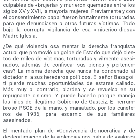
cul­pa­bles de «bru­je­ría» y murie­ron que­ma­das entre los
siglos XV y XVII, la mayo­ría muje­res. Pre­via­men­te y con
el con­sen­ti­mien­to papal fue­ron bru­tal­men­te tor­tu­ra­das
para que denun­cia­sen a otras futu­ras víc­ti­mas. Todo
bajo la corrup­ta vigi­lan­cia de esa «mise­ri­cor­dio­sa»
Madre Iglesia.
¿De qué vio­len­cia osa men­tar la dere­cha fran­quis­ta
actual que pro­mo­vió un gol­pe de Esta­do que dejó cien­
tos de miles de víc­ti­mas, tor­tu­ra­das y vil­men­te ase­si­
na­dos, ade­más de con­fis­car sus bie­nes y per­te­nen­
cias? La mis­ma dere­cha que nun­ca ha con­de­na­do al
dic­ta­dor ni a sus here­de­ros polí­ti­cos. El señor Basa­goi­
ti pier­de muchas opor­tu­ni­da­des de estar­se calla­do.
Más muy al con­tra­rio, alar­dea y se revuel­ca en su
repug­nan­te cinis­mo. Y pue­de hacer­lo por­que mane­ja
los hilos del ile­gí­ti­mo Gobierno de Gas­teiz. El herrum­
bro­so PSOE de la mano, y mania­ta­do, por los cune­te­
ros de 1936, para escar­nio de sus fami­lia­res
asesinados.
El men­ta­do plan de «Con­vi­ven­cia demo­crá­ti­ca y de
des­le­gi­ti­ma­ción de la vio­len­cia» nos habla de «valo­res