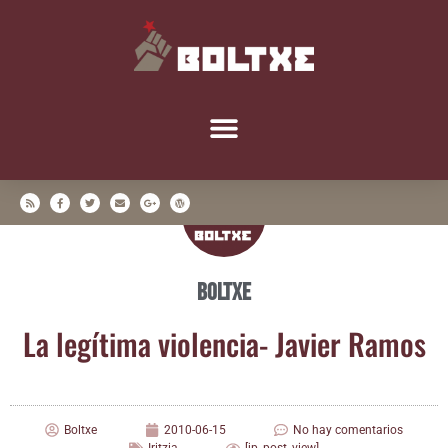
Boltxe
La legí­ti­ma vio­len­cia- Javier Ramos
Boltxe
2010-06-15
No hay comentarios