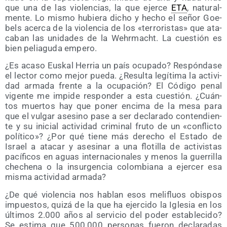
que una de las vio­len­cias, la que ejer­ce
ETA
, natu­ral­
men­te. Lo mis­mo hubie­ra dicho y hecho el señor Goe­
bels acer­ca de la vio­len­cia de los «terro­ris­tas» que ata­
ca­ban las uni­da­des de la Wehr­macht. La cues­tión es
bien pelia­gu­da empero.
¿Es aca­so Eus­kal Herria un país ocu­pa­do? Res­pón­da­se
el lec­tor como mejor pue­da. ¿Resul­ta legí­ti­ma la acti­vi­
dad arma­da fren­te a la ocu­pa­ción? El Códi­go penal
vigen­te me impi­de res­pon­der a esta cues­tión. ¿Cuán­
tos muer­tos hay que poner enci­ma de la mesa para
que el vul­gar ase­sino pase a ser decla­ra­do con­ten­dien­
te y su ini­cial acti­vi­dad cri­mi­nal fru­to de un «con­flic­to
polí­ti­co»? ¿Por qué tie­ne más dere­cho el Esta­do de
Israel a ata­car y ase­si­nar a una flo­ti­lla de acti­vis­tas
pací­fi­cos en aguas inter­na­cio­na­les y menos la gue­rri­lla
che­che­na o la insur­gen­cia colom­bia­na a ejer­cer esa
mis­ma acti­vi­dad armada?
¿De qué vio­len­cia nos hablan esos meli­fluos obis­pos
impues­tos, qui­zá de la que ha ejer­ci­do la Igle­sia en los
últi­mos 2.000 años al ser­vi­cio del poder esta­ble­ci­do?
Se esti­ma que 500.000 per­so­nas fue­ron decla­ra­das