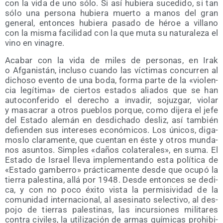
con la vida de uno sólo. Si así hubie­ra suce­di­do, si tan
sólo una per­so­na hubie­ra muer­to a manos del gran
gene­ral, enton­ces hubie­ra pasa­do de héroe a villano
con la mis­ma faci­li­dad con la que muta su natu­ra­le­za el
vino en vinagre.
Aca­bar con la vida de miles de per­so­nas, en Irak
o Afga­nis­tán, inclu­so cuan­do las víc­ti­mas con­cu­rren al
dicho­so even­to de una boda, for­ma par­te de la «vio­len­
cia legí­ti­ma» de cier­tos esta­dos alia­dos que se han
auto­con­fe­ri­do el dere­cho a inva­dir, sojuz­gar, vio­lar
y masa­crar a otros pue­blos por­que, como dije­ra el jefe
del Esta­do ale­mán en des­di­cha­do des­liz, así tam­bién
defien­den sus intere­ses eco­nó­mi­cos. Los úni­cos, diga­
mos­lo cla­ra­men­te, que cuen­tan en éste y otros mun­da­
nos asun­tos. Sim­ples «daños cola­te­ra­les», en suma. El
Esta­do de Israel lle­va imple­men­tan­do esta polí­ti­ca de
«Esta­do gam­be­rro» prác­ti­ca­men­te des­de que ocu­pó la
tie­rra pales­ti­na, allá por 1948. Des­de enton­ces se dedi­
ca, y con no poco éxi­to vis­ta la per­mi­si­vi­dad de la
comu­ni­dad inter­na­cio­nal, al ase­si­na­to selec­ti­vo, al des­
po­jo de tie­rras pales­ti­nas, las incur­sio­nes mili­ta­res
con­tra civi­les, la uti­li­za­ción de armas quí­mi­cas prohi­bi­