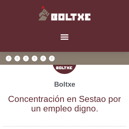
Boltxe
Con­cen­tra­ción en Ses­tao por