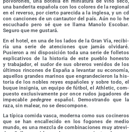
pol­vo­ro­nes, una bote­lla en minia­tu­ra de vino seco,
una ban­de­ri­ta espa­ño­la con los colo­res de la regio­nal
en el rever­so, por cier­to pare­ci­da a la ingle­sa, y un cd
con can­cio­nes de un can­tau­tor del país. Aún no lo he
escu­cha­do pero sé que se lla­ma Mano­lo Esco­bar.
Segu­ro que me gustará.
En el hotel, en una de los lados de la Gran Vía, reci­bi­
ría una serie de aten­cio­nes que jamás olvi­da­ré.
Pusie­ron a mi dis­po­si­ción toda una serie de folle­tos
expli­ca­ti­vos de la his­to­ria de este pue­blo hones­to
y tra­ba­ja­dor, el sudor de sus obre­ros veni­dos de los
últi­mos rin­co­nes de Espa­ña a levan­tar su eco­no­mía,
aque­llos gran­des mari­nos que engran­de­cie­ron la his­
to­ria de los nobles reyes espa­ño­les y sobre todo, el
buque insig­nia, un equi­po de fút­bol, el Ath­le­tic, com­
pues­to exclu­si­va­men­te por once rudos juga­do­res de
impe­ca­ble
pede­gree
espa­ñol. Demos­tran­do que la
raza, sin malear, no se descompone.
La típi­ca comi­da vas­ca, moder­na como sus coci­ne­ros
que se han enca­lle­ci­do en los fogo­nes de medio
mun­do, es una mez­cla de com­bi­na­cio­nes muy atre­vi­