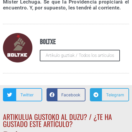
Mis­ter Lechu­ga. Se que la Pro­vi­den­cia pro­pi­cia­rá el
encuen­tro. Y, por supues­to, les ten­dré al corriente.
Boltxe
Artikulo guztiak / Todos los artículos
Twitter
Facebook
Telegram
ARTIKULUA GUSTOKO AL DUZU? / ¿TE HA
GUSTADO ESTE ARTÍCULO?