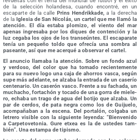
revuel­tas con el tema del mun­dial de fút­bol y el éxi­to
de la selec­ción holan­de­sa, cuan­do encon­tré, en un
esca­par­te de la calle
Prins Hen­drik­ka­de,
a la dere­cha
de la
Igle­sia
de San Nico­lás, un car­tel que me lla­mó la
aten­ción. El día esta­ba plo­mi­zo, el vien­to del mar
ape­nas ingre­sa­ba por los diques de con­ten­ción y la
luz cega­ba los ojos de los tran­seún­tes. El esca­pa­ra­te
tenía un peque­ño tol­do que ofre­cía una som­bra al
pasean­te, así que me acer­qué a obser­var el cartel.
El anun­cio lla­ma­ba la aten­ción. Sobre un fon­do azul
y ver­do­so, del color que ha toma­do recien­te­men­te
para su nue­vo logo una caja de aho­rros vas­ca, según
supe más ade­lan­te, se alza­ba la entra­da de un case­río
cen­te­na­rio. Un case­rón vas­co. Fren­te a su facha­da, un
mucha­cho, for­ta­chón y toca­do de una gorra de mie­le­
ro, echa­ba un tra­go de agua del boti­jo que alza­ba. Un
par de cer­dos, de pata negra como los de Gui­jue­lo,
acom­pa­ña­ban a la esce­na. Del por­ta­lón, col­ga­ba un
letre­ro visi­ble con la siguien­te leyen­da: “Bien­ve­ni­do
a Car­pe­to­ve­to­nia. Gure etxea es la de uste­des tam­
bién”. Una estam­pa de tipismo.