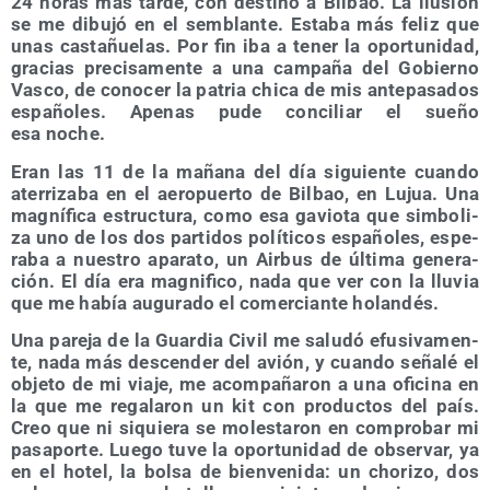
24 horas más tar­de, con des­tino a Bil­bao. La ilu­sión
se me dibu­jó en el sem­blan­te. Esta­ba más feliz que
unas cas­ta­ñue­las. Por fin iba a tener la opor­tu­ni­dad,
gra­cias pre­ci­sa­men­te a una cam­pa­ña del Gobierno
Vas­co, de cono­cer la patria chi­ca de mis ante­pa­sa­dos
espa­ño­les. Ape­nas pude con­ci­liar el sue­ño
esa noche.
Eran las 11 de la maña­na del día siguien­te cuan­do
ate­rri­za­ba en el aero­puer­to de Bil­bao, en Lujua. Una
mag­ní­fi­ca estruc­tu­ra, como esa gavio­ta que sim­bo­li­
za uno de los dos par­ti­dos polí­ti­cos espa­ño­les, espe­
ra­ba a nues­tro apa­ra­to, un Air­bus de últi­ma gene­ra­
ción. El día era mag­ni­fi­co, nada que ver con la llu­via
que me había augu­ra­do el comer­cian­te holandés.
Una pare­ja de la Guar­dia Civil me salu­dó efu­si­va­men­
te, nada más des­cen­der del avión, y cuan­do seña­lé el
obje­to de mi via­je, me acom­pa­ña­ron a una ofi­ci­na en
la que me rega­la­ron un kit con pro­duc­tos del país.
Creo que ni siquie­ra se moles­ta­ron en com­pro­bar mi
pasa­por­te. Lue­go tuve la opor­tu­ni­dad de obser­var, ya
en el hotel, la bol­sa de bien­ve­ni­da: un cho­ri­zo, dos