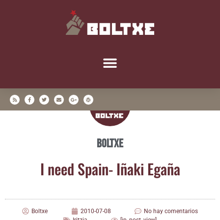
Boltxe
I need Spain- Iña­ki Egaña
Boltxe
2010-07-08
No hay comentarios