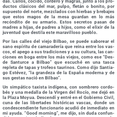
das. Callos, coci­do, cor­de­ro y magras, jun­to a los pro­
duc­tos clá­si­cos del mar, pul­po, fle­tán o boni­to, por
supues­to del nor­te, mez­cla­dos con hier­bas y bre­ba­jes
que estos magos de la mesa guar­dan en lo más
recón­di­to de su arma­rio. Estos secre­tos pasan de
madres a hijas, de padres a hijos, como el eli­xir de la
juven­tud que des­ti­la este mara­vi­llo­so pueblo.
Por las calles del vie­jo Bil­bao, se pue­de sabo­rear el
sano espí­ri­tu de cama­ra­de­ría que rei­na entre los vas­
cos, el ape­go a sus tra­di­cio­nes y a su cul­tu­ra, las can­
cio­nes en boga entre los más vie­jos, como ese “Des­
de San­tur­ce a Bil­bao” que escu­ché en una tas­ca
reple­ta de tapas y tro­feos tau­ri­nos. Como dijo San­tia­
go Esté­vez, “la gran­de­za de la Espa­ña moder­na y de
sus ges­tas nació en Bilbao”.
Un sim­pá­ti­co taxis­ta indí­ge­na, con som­bre­ro cor­do­
bés y una meda­lla de la Vir­gen del Rocío, me dejó en
la Pla­za Moyua. Des­cen­dí y entré en el Gobierno Civil,
cuna de las liber­ta­des his­tó­ri­cas vas­cas, don­de un
con­des­cen­dien­te fun­cio­na­rio acu­dió de inme­dia­to en
mi ayu­da. “Good mor­ning”, me dijo, sin duda con­fun­