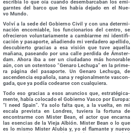
escri­bía lo que oía cuan­do des­em­bar­ca­ban los emi­
garn­tes del bar­co que les había deja­do en el Nue­
vo Mundo.
Vol­ví a la sede del Gobierno Civil y con una deter­mi­
na­ción enco­mia­ble, los fun­cio­na­rios del cen­tro, se
ofre­cie­ron volun­ta­ria­men­te a cam­biar­me mi iden­ti­fi­
ca­ción y pasa­por­te, aña­dien­do mi ver­da­de­ro ape­lli­do,
des­cu­bier­to gra­cias a esa visión que tuve aque­lla
maña­na, pasean­do por una calle per­di­da de Áms­ter­
dam. Aho­ra iba a ser un ciu­da­dano más hono­ra­ble
aún, con un osten­to­so “Gena­ro Lechu­ga” en la pri­me­
ra pági­na del pasa­por­te. Un Gena­ro Lechu­ga, de
ascen­den­cia espa­ño­la, sana y regio­nal­men­te vas­con­
ga­da, que ya podía codear­se con cualquiera.
Todo eso gra­cias a esos anun­cios que, estra­té­gi­ca­
men­te, había colo­ca­do el Gobierno Vas­co por Euro­pa:
“I need Spain”. Ya solo fal­ta que, a la vuel­ta, en mi
esca­la pre­vis­ta en Lon­dres, tuvie­ra la for­tu­na de
encon­trar­me con Mis­ter Bean, el actor que encar­na
las esen­cias de la Vie­ja Albión. Mis­ter Bean o lo que
es lo mis­mo Mis­ter Alu­bia y, yo el fla­man­te y nue­vo