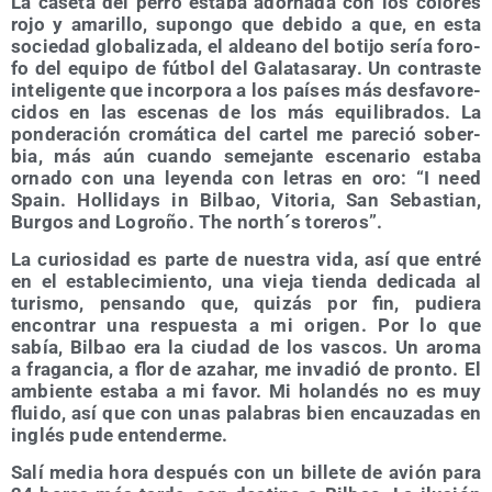
La case­ta del perro esta­ba ador­na­da con los colo­res
rojo y ama­ri­llo, supon­go que debi­do a que, en esta
socie­dad glo­ba­li­za­da, el aldeano del boti­jo sería foro­
fo del equi­po de fút­bol del Gala­ta­sa­ray. Un con­tras­te
inte­li­gen­te que incor­po­ra a los paí­ses más des­fa­vo­re­
ci­dos en las esce­nas de los más equi­li­bra­dos. La
pon­de­ra­ción cro­má­ti­ca del car­tel me pare­ció sober­
bia, más aún cuan­do seme­jan­te esce­na­rio esta­ba
orna­do con una leyen­da con letras en oro: “I need
Spain. Holli­days in Bil­bao, Vito­ria, San Sebas­tian,
Bur­gos and Logro­ño. The north´s toreros”.
La curio­si­dad es par­te de nues­tra vida, así que entré
en el esta­ble­ci­mien­to, una vie­ja tien­da dedi­ca­da al
turis­mo, pen­san­do que, qui­zás por fin, pudie­ra
encon­trar una res­pues­ta a mi ori­gen. Por lo que
sabía, Bil­bao era la ciu­dad de los vas­cos. Un aro­ma
a fra­gan­cia, a flor de azahar, me inva­dió de pron­to. El
ambien­te esta­ba a mi favor. Mi holan­dés no es muy
flui­do, así que con unas pala­bras bien encau­za­das en
inglés pude entenderme.
Salí media hora des­pués con un bille­te de avión para