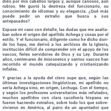
di­do por mis cabe­llos lar­gos y, aun­que cano­sos, aún
rubios. Me gus­tó la des­tre­za del fun­cio­na­rio, su
cono­ci­mien­to de idio­mas y su ele­gan­cia. ¿Qué más
pue­de pedir un extra­ño que bus­ca a sus
antepasados?
Expu­se mi caso con deta­lle, las dudas que me asal­ta­
ban sobre el ori­gen del ape­lli­do Ache­ga y cosas por el
esti­lo. Y el fun­cio­na­rio, dili­gen­te como he dicho don­
de los haya, me deri­vó a los archi­vos de la Igle­sia,
ins­ti­tu­ción difí­cil de com­pren­der sin el apo­yo de los
vas­cos, fie­les ser­vi­do­res de Dios y su Ley. Duran­te
años, cen­te­na­res de misio­ne­ros y san­tos vas­cos han
reco­rri­do el mun­do cate­qui­zan­do y cris­tia­ni­zan­do
infieles.
Y gra­cias a la ayu­da del cle­ro supe que, según las
últi­mas inves­ti­ga­cio­nes lin­güís­ti­cas, mi ape­lli­do no
sería Ache­ga sino, en ori­gen, Lechu­ga. Con el tiem­po,
y según los pro­fe­so­res uni­ver­si­ta­rios más refu­ta­dos,
muchos ape­lli­dos con cla­ra caco­fo­nía his­pa­na se
fue­ron hacien­do extra­ños, sobre todo los que sobre­
vi­vie­ron en Amé­ri­ca, al pai­ro de un apun­ta­dor que