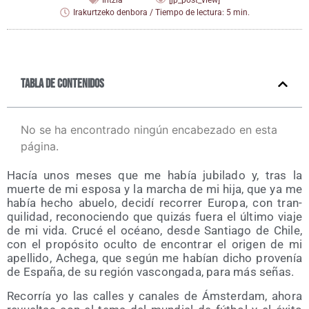
Iritzia
[jp_post_view]
Irakurtzeko denbora / Tiempo de lectura: 5 min.
Tabla de contenidos
No se ha encontrado ningún encabezado en esta
página.
Hacía unos meses que me había jubi­la­do y, tras la
muer­te de mi espo­sa y la mar­cha de mi hija, que ya me
había hecho abue­lo, deci­dí reco­rrer Euro­pa, con tran­
qui­li­dad, reco­no­cien­do que qui­zás fue­ra el últi­mo via­je
de mi vida. Cru­cé el océano, des­de San­tia­go de Chi­le,
con el pro­pó­si­to ocul­to de encon­trar el ori­gen de mi
ape­lli­do, Ache­ga, que según me habían dicho pro­ve­nía
de Espa­ña, de su región vas­con­ga­da, para más señas.
Reco­rría yo las calles y cana­les de Áms­ter­dam, aho­ra