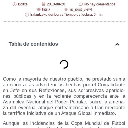
Boltxe
2010-08-20
No hay comentarios
Iritzia
[jp_post_view]
Irakurtzeko denbora / Tiempo de lectura: 6 min.
Tabla de contenidos
Como la mayo­ría de nues­tro pue­blo, he pres­ta­do suma
aten­ción a las adver­ten­cias hechas por el Coman­dan­te
en Jefe en sus Refle­xio­nes, sus sor­pre­si­vas apa­ri­cio­
nes públi­cas y en la recien­te com­pa­re­cen­cia ante la
Asam­blea Nacio­nal del Poder Popu­lar, sobre la ame­na­
za del even­tual ata­que nor­te­ame­ri­cano a Irán median­te
la terrí­fi­ca Ini­cia­ti­va de un Ata­que Glo­bal Inmediato.
Aun­que las inci­den­cias de la Copa Mun­dial de Fút­bol