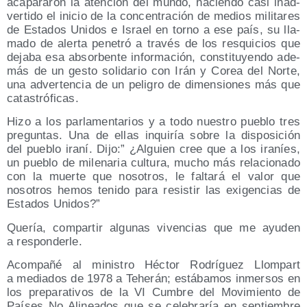
aca­pa­ra­ron la aten­ción del mun­do, hacien­do casi inad­
ver­ti­do el ini­cio de la con­cen­tra­ción de medios mili­ta­res
de Esta­dos Uni­dos e Israel en torno a ese país, su lla­
ma­do de aler­ta pene­tró a tra­vés de los res­qui­cios que
deja­ba esa absor­ben­te infor­ma­ción, cons­ti­tu­yen­do ade­
más de un ges­to soli­da­rio con Irán y Corea del Nor­te,
una adver­ten­cia de un peli­gro de dimen­sio­nes más que
catastróficas.
Hizo a los par­la­men­ta­rios y a todo nues­tro pue­blo tres
pre­gun­tas. Una de ellas inqui­ría sobre la dis­po­si­ción
del pue­blo ira­ní. Dijo:” ¿Alguien cree que a los ira­níes,
un pue­blo de mile­na­ria cul­tu­ra, mucho más rela­cio­na­do
con la muer­te que noso­tros, le fal­ta­rá el valor que
noso­tros hemos teni­do para resis­tir las exi­gen­cias de
Esta­dos Unidos?”
Que­ría, com­par­tir algu­nas viven­cias que me ayu­den
a responderle.
Acom­pa­ñé al minis­tro Héc­tor Rodrí­guez Llom­part
a media­dos de 1978 a Tehe­rán; está­ba­mos inmer­sos en
los pre­pa­ra­ti­vos de la VI Cum­bre del Movi­mien­to de
Paí­ses No Ali­nea­dos que se cele­bra­ría en sep­tiem­bre