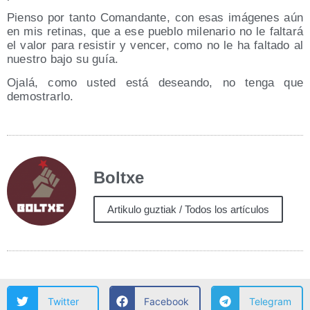
Pien­so por tan­to Coman­dan­te, con esas imá­ge­nes aún
en mis reti­nas, que a ese pue­blo mile­na­rio no le fal­ta­rá
el valor para resis­tir y ven­cer, como no le ha fal­ta­do al
nues­tro bajo su guía.
Oja­lá, como usted está desean­do, no ten­ga que
demostrarlo.
Boltxe
Artikulo guztiak / Todos los artículos
Twitter
Facebook
Telegram