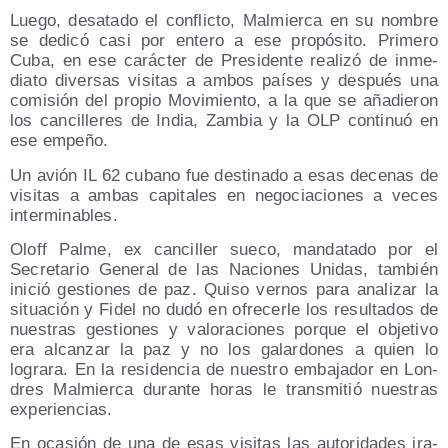
Lue­go, des­ata­do el con­flic­to, Mal­mier­ca en su nom­bre
se dedi­có casi por ente­ro a ese pro­pó­si­to. Pri­me­ro
Cuba, en ese carác­ter de Pre­si­den­te reali­zó de inme­
dia­to diver­sas visi­tas a ambos paí­ses y des­pués una
comi­sión del pro­pio Movi­mien­to, a la que se aña­die­ron
los can­ci­lle­res de India, Zam­bia y la OLP con­ti­nuó en
ese empeño.
Un avión IL 62 cubano fue des­ti­na­do a esas dece­nas de
visi­tas a ambas capi­ta­les en nego­cia­cio­nes a veces
interminables.
Oloff Pal­me, ex can­ci­ller sue­co, man­da­ta­do por el
Secre­ta­rio Gene­ral de las Nacio­nes Uni­das, tam­bién
ini­ció ges­tio­nes de paz. Qui­so ver­nos para ana­li­zar la
situa­ción y Fidel no dudó en ofre­cer­le los resul­ta­dos de
nues­tras ges­tio­nes y valo­ra­cio­nes por­que el obje­ti­vo
era alcan­zar la paz y no los galar­do­nes a quien lo
logra­ra. En la resi­den­cia de nues­tro emba­ja­dor en Lon­
dres Mal­mier­ca duran­te horas le trans­mi­tió nues­tras
experiencias.
En oca­sión de una de esas visi­tas las auto­ri­da­des ira­