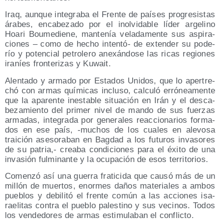
Iraq, aun­que inte­gra­ba el Fren­te de paí­ses pro­gre­sis­tas
ára­bes, enca­be­za­do por el inol­vi­da­ble líder arge­lino
Hoa­ri Bou­me­die­ne, man­te­nía vela­da­men­te sus aspi­ra­
cio­nes – como de hecho inten­tó- de exten­der su pode­
río y poten­cial petro­le­ro ane­xán­do­se las ricas regio­nes
ira­níes fron­te­ri­zas y Kuwait.
Alen­ta­do y arma­do por Esta­dos Uni­dos, que lo aper­tre­
chó con armas quí­mi­cas inclu­so, cal­cu­ló erró­nea­men­te
que la apa­ren­te ines­ta­ble situa­ción en Irán y el des­ca­
be­za­mien­to del pri­mer nivel de man­do de sus fuer­zas
arma­das, inte­gra­da por gene­ra­les reac­cio­na­rios for­ma­
dos en ese país, ‑muchos de los cua­les en ale­vo­sa
trai­ción ase­so­ra­ban en Bag­dad a los futu­ros inva­so­res
de su patria,- crea­ba con­di­cio­nes para el éxi­to de una
inva­sión ful­mi­nan­te y la ocu­pa­ción de esos territorios.
Comen­zó así una gue­rra fra­ti­ci­da que cau­só más de un
millón de muer­tos, enor­mes daños mate­ria­les a ambos
pue­blos y debi­li­tó el fren­te común a las accio­nes isa­
rae­li­tas con­tra el pue­blo pales­tino y sus veci­nos. Todos
los ven­de­do­res de armas esti­mu­la­ban el conflicto.