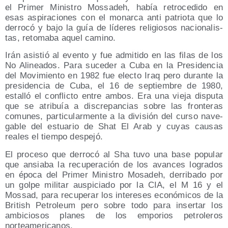
el Pri­mer Minis­tro Mos­sa­deh, había retro­ce­di­do en
esas aspi­ra­cio­nes con el monar­ca anti patrio­ta que lo
derro­có y bajo la guía de líde­res reli­gio­sos nacio­na­lis­
tas, reto­ma­ba aquel camino.
Irán asis­tió al even­to y fue admi­ti­do en las filas de los
No Ali­nea­dos. Para suce­der a Cuba en la Pre­si­den­cia
del Movi­mien­to en 1982 fue elec­to Iraq pero duran­te la
pre­si­den­cia de Cuba, el 16 de sep­tiem­bre de 1980,
esta­lló el con­flic­to entre ambos. Era una vie­ja dispu­ta
que se atri­buía a dis­cre­pan­cias sobre las fron­te­ras
comu­nes, par­ti­cu­lar­men­te a la divi­sión del cur­so nave­
ga­ble del estua­rio de Shat El Arab y cuyas cau­sas
reales el tiem­po despejó.
El pro­ce­so que derro­có al Sha tuvo una base popu­lar
que ansia­ba la recu­pe­ra­ción de los avan­ces logra­dos
en épo­ca del Pri­mer Minis­tro Mosa­deh, derri­ba­do por
un gol­pe mili­tar aus­pi­cia­do por la CIA, el M 16 y el
Mos­sad, para recu­pe­rar los intere­ses eco­nó­mi­cos de la
Bri­tish Petro­leum pero sobre todo para inser­tar los
ambi­cio­sos pla­nes de los empo­rios petro­le­ros
norteamericanos.