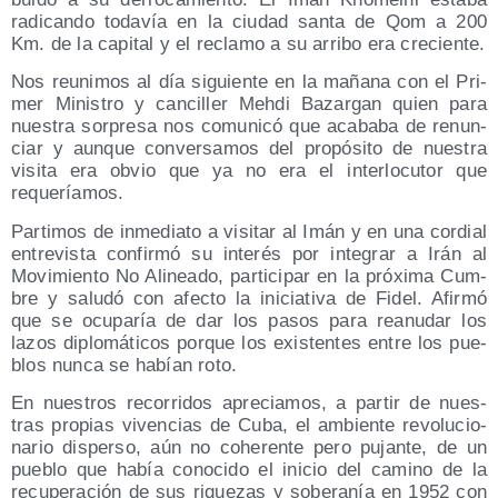
radi­can­do toda­vía en la ciu­dad san­ta de Qom a 200
Km. de la capi­tal y el recla­mo a su arri­bo era creciente.
Nos reuni­mos al día siguien­te en la maña­na con el Pri­
mer Minis­tro y can­ci­ller Meh­di Bazar­gan quien para
nues­tra sor­pre­sa nos comu­ni­có que aca­ba­ba de renun­
ciar y aun­que con­ver­sa­mos del pro­pó­si­to de nues­tra
visi­ta era obvio que ya no era el inter­lo­cu­tor que
requeríamos.
Par­ti­mos de inme­dia­to a visi­tar al Imán y en una cor­dial
entre­vis­ta con­fir­mó su inte­rés por inte­grar a Irán al
Movi­mien­to No Ali­nea­do, par­ti­ci­par en la pró­xi­ma Cum­
bre y salu­dó con afec­to la ini­cia­ti­va de Fidel. Afir­mó
que se ocu­pa­ría de dar los pasos para reanu­dar los
lazos diplo­má­ti­cos por­que los exis­ten­tes entre los pue­
blos nun­ca se habían roto.
En nues­tros reco­rri­dos apre­cia­mos, a par­tir de nues­
tras pro­pias viven­cias de Cuba, el ambien­te revo­lu­cio­
na­rio dis­per­so, aún no cohe­ren­te pero pujan­te, de un
pue­blo que había cono­ci­do el ini­cio del camino de la
recu­pe­ra­ción de sus rique­zas y sobe­ra­nía en 1952 con