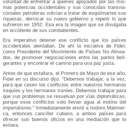
volun­tad de enfren­tar a quie­nes apo­ya­dos por las mis­
mas poten­cias occi­den­ta­les y sus cono­ci­das trans­na­
cio­na­les petro­le­ras vol­vían a tra­tar de esquil­mar­les sus
rique­zas, derro­car su nue­vo gobierno y repe­tir lo que
sufrie­ron en 1952. Esa era la ima­gen que se divul­ga­ba
en occi­den­te de sus combatientes.
Era impe­ra­ti­vo dete­ner ese con­flic­to que los paí­ses
occi­den­ta­les alen­ta­ban. De ahí la ini­cia­ti­va de Fidel,
como Pre­si­den­te del Movi­mien­to de Paí­ses No Ali­nea­
dos, de pro­mo­ver nego­cia­cio­nes entre las par­tes beli­
ge­ran­tes y encon­trar el camino para una paz justa.
Antes de que esta­lla­ra, el Pri­me­ro de Mayo de ese año,
Fidel en su dis­cur­so dijo: “Debe­mos tra­ba­jar, a la vez,
para que cesen los con­flic­tos entre nues­tros her­ma­nos
ira­quíes y los her­ma­nos ira­níes. Debe­mos tra­ba­jar para
que sus pro­ble­mas se resuel­van por vías diplo­má­ti­cas,
por­que esos con­flic­tos solo lle­van agua al molino del
impe­ria­lis­mo.” Inme­dia­ta­men­te envió a Isi­do­ro Mal­mier­
ca, enton­ces can­ci­ller cubano, a ambos paí­ses para
ofre­cer sus bue­nos ofi­cios en una media­ción que lo
evitara.