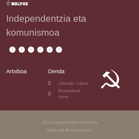
Independentzia eta
komunismoa
Artxiboa
Denda
Liburuak / Libros
Bestelakoak
/otros
2018 (copyleft) Boltxe Kolektiboa
Made with ❤ by Elementor