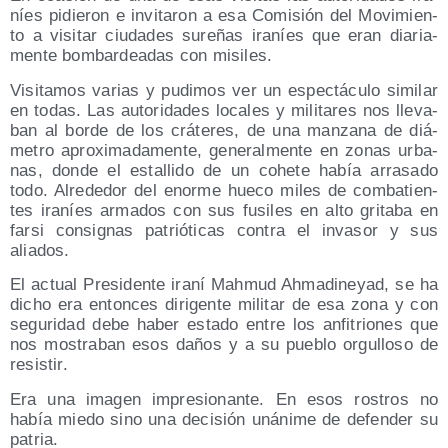
níes pidie­ron e invi­ta­ron a esa Comi­sión del Movi­mien­
to a visi­tar ciu­da­des sure­ñas ira­níes que eran dia­ria­
men­te bom­bar­dea­das con misiles.
Visi­ta­mos varias y pudi­mos ver un espec­tácu­lo simi­lar
en todas. Las auto­ri­da­des loca­les y mili­ta­res nos lle­va­
ban al bor­de de los crá­te­res, de una man­za­na de diá­
me­tro apro­xi­ma­da­men­te, gene­ral­men­te en zonas urba­
nas, don­de el esta­lli­do de un cohe­te había arra­sa­do
todo. Alre­de­dor del enor­me hue­co miles de com­ba­tien­
tes ira­níes arma­dos con sus fusi­les en alto gri­ta­ba en
far­si con­sig­nas patrió­ti­cas con­tra el inva­sor y sus
aliados.
El actual Pre­si­den­te ira­ní Mah­mud Ahma­di­ne­yad, se ha
dicho era enton­ces diri­gen­te mili­tar de esa zona y con
segu­ri­dad debe haber esta­do entre los anfi­trio­nes que
nos mos­tra­ban esos daños y a su pue­blo orgu­llo­so de
resistir.
Era una ima­gen impre­sio­nan­te. En esos ros­tros no
había mie­do sino una deci­sión uná­ni­me de defen­der su
patria.