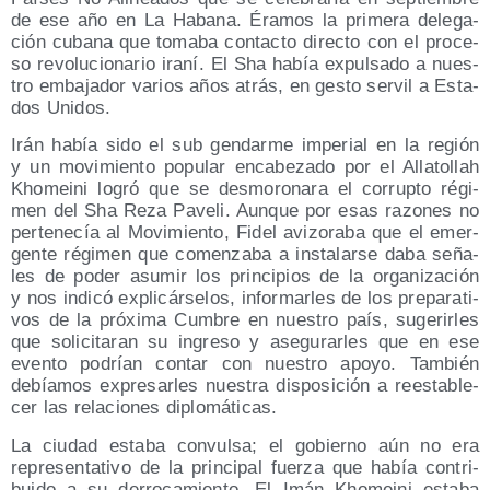
de ese año en La Haba­na. Éra­mos la pri­me­ra dele­ga­
ción cuba­na que toma­ba con­tac­to direc­to con el pro­ce­
so revo­lu­cio­na­rio ira­ní. El Sha había expul­sa­do a nues­
tro emba­ja­dor varios años atrás, en ges­to ser­vil a Esta­
dos Unidos.
Irán había sido el sub gen­dar­me impe­rial en la región
y un movi­mien­to popu­lar enca­be­za­do por el Alla­to­llah
Kho­mei­ni logró que se des­mo­ro­na­ra el corrup­to régi­
men del Sha Reza Pave­li. Aun­que por esas razo­nes no
per­te­ne­cía al Movi­mien­to, Fidel avi­zo­ra­ba que el emer­
gen­te régi­men que comen­za­ba a ins­ta­lar­se daba seña­
les de poder asu­mir los prin­ci­pios de la orga­ni­za­ción
y nos indi­có expli­cár­se­los, infor­mar­les de los pre­pa­ra­ti­
vos de la pró­xi­ma Cum­bre en nues­tro país, suge­rir­les
que soli­ci­ta­ran su ingre­so y ase­gu­rar­les que en ese
even­to podrían con­tar con nues­tro apo­yo. Tam­bién
debía­mos expre­sar­les nues­tra dis­po­si­ción a rees­ta­ble­
cer las rela­cio­nes diplomáticas.
La ciu­dad esta­ba con­vul­sa; el gobierno aún no era
repre­sen­ta­ti­vo de la prin­ci­pal fuer­za que había con­tri­
bui­do a su derro­ca­mien­to. El Imán Kho­mei­ni esta­ba