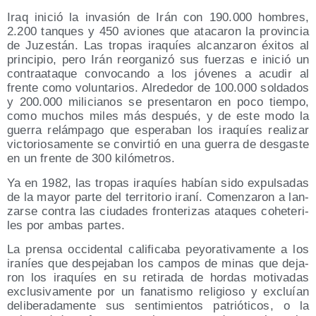
Iraq ini­ció la inva­sión de Irán con 190.000 hom­bres,
2.200 tan­ques y 450 avio­nes que ata­ca­ron la pro­vin­cia
de Juzes­tán. Las tro­pas ira­quíes alcan­za­ron éxi­tos al
prin­ci­pio, pero Irán reor­ga­ni­zó sus fuer­zas e ini­ció un
con­tra­ata­que con­vo­can­do a los jóve­nes a acu­dir al
fren­te como volun­ta­rios. Alre­de­dor de 100.000 sol­da­dos
y 200.000 mili­cia­nos se pre­sen­ta­ron en poco tiem­po,
como muchos miles más des­pués, y de este modo la
gue­rra relám­pa­go que espe­ra­ban los ira­quíes rea­li­zar
vic­to­rio­sa­men­te se con­vir­tió en una gue­rra de des­gas­te
en un fren­te de 300 kilómetros.
Ya en 1982, las tro­pas ira­quíes habían sido expul­sa­das
de la mayor par­te del terri­to­rio ira­ní. Comen­za­ron a lan­
zar­se con­tra las ciu­da­des fron­te­ri­zas ata­ques cohe­te­ri­
les por ambas partes.
La pren­sa occi­den­tal cali­fi­ca­ba peyo­ra­ti­va­men­te a los
ira­níes que des­pe­ja­ban los cam­pos de minas que deja­
ron los ira­quíes en su reti­ra­da de hor­das moti­va­das
exclu­si­va­men­te por un fana­tis­mo reli­gio­so y excluían
deli­be­ra­da­men­te sus sen­ti­mien­tos patrió­ti­cos, o la