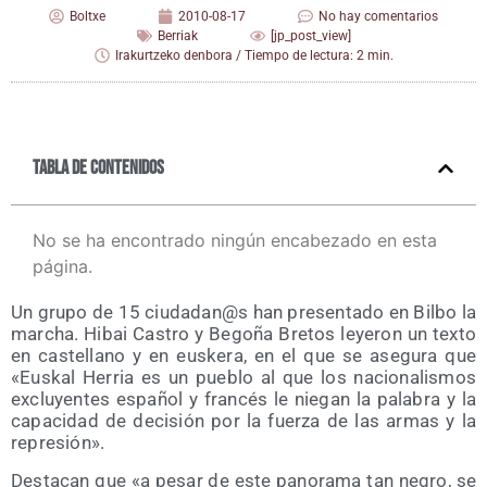
Boltxe
2010-08-17
No hay comentarios
Berriak
[jp_post_view]
Irakurtzeko denbora / Tiempo de lectura: 2 min.
Tabla de contenidos
No se ha encontrado ningún encabezado en esta
página.
Un gru­po de 15 ciudadan@s han pre­sen­ta­do en Bil­bo la
mar­cha. Hibai Cas­tro y Bego­ña Bre­tos leye­ron un tex­to
en cas­te­llano y en eus­ke­ra, en el que se ase­gu­ra que
«Eus­kal Herria es un pue­blo al que los nacio­na­lis­mos
exclu­yen­tes espa­ñol y fran­cés le nie­gan la pala­bra y la
capa­ci­dad de deci­sión por la fuer­za de las armas y la
represión».
Des­ta­can que «a pesar de este pano­ra­ma tan negro, se