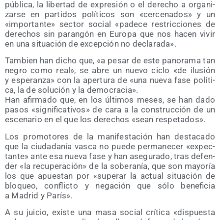
públi­ca, la liber­tad de expre­sión o el dere­cho a orga­ni­
zar­se en par­ti­dos polí­ti­cos son «cer­ce­na­dos» y un
«impor­tan­te» sec­tor social «pade­ce res­tric­cio­nes de
dere­chos sin paran­gón en Euro­pa que nos hacen vivir
en una situa­ción de excep­ción no declarada».
Tam­bien han dicho que, «a pesar de este pano­ra­ma tan
negro como real», se abre un nue­vo ciclo «de ilu­sión
y espe­ran­za» con la aper­tu­ra de «una nue­va fase polí­ti­
ca, la de solu­ción y la democracia».
Han afir­ma­do que, en los últi­mos meses, se han dado
pasos «sig­ni­fi­ca­ti­vos» de cara a la cons­truc­ción de un
esce­na­rio en el que los dere­chos «sean respetados».
Los pro­mo­to­res de la mani­fes­ta­ción han des­ta­ca­do
que la ciu­da­da­nía vas­ca no pue­de per­ma­ne­cer «expec­
tan­te» ante esa nue­va fase y han ase­gu­ra­do, tras defen­
der «la recu­pe­ra­ción» de la sobe­ra­nía, que son mayo­ría
los que apues­tan por «supe­rar la actual situa­ción de
blo­queo, con­flic­to y nega­ción que sólo bene­fi­cia
a Madrid y París».
A su jui­cio, exis­te una masa social crí­ti­ca «dis­pues­ta