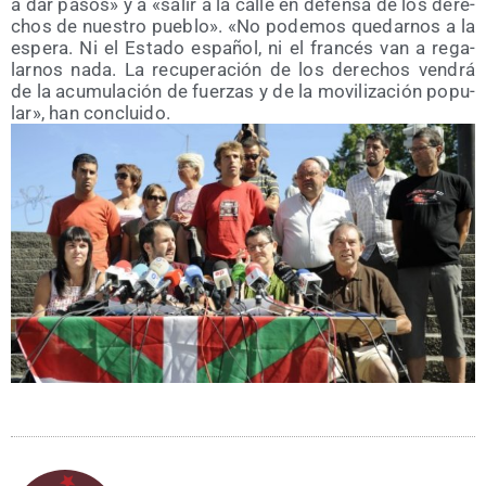
a dar pasos» y a «salir a la calle en defen­sa de los dere­
chos de nues­tro pue­blo». «No pode­mos que­dar­nos a la
espe­ra. Ni el Esta­do espa­ñol, ni el fran­cés van a rega­
lar­nos nada. La recu­pe­ra­ción de los dere­chos ven­drá
de la acu­mu­la­ción de fuer­zas y de la movi­li­za­ción popu­
lar», han concluido.