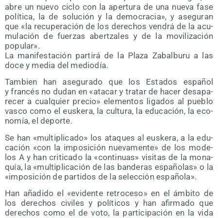
abre un nue­vo ciclo con la aper­tu­ra de una nue­va fase
polí­ti­ca, la de solu­ción y la demo­cra­cia», y ase­gu­ran
que «la recu­pe­ra­ción de los dere­chos ven­drá de la acu­
mu­la­ción de fuer­zas aber­tza­les y de la movi­li­za­ción
popular».
La mani­fes­ta­ción par­ti­rá de la Pla­za Zabal­bu­ru a las
doce y media del mediodía.
Tam­bien han ase­gu­ra­do que los Esta­dos espa­ñol
y fran­cés no dudan en «ata­car y tra­tar de hacer des­apa­
re­cer a cual­quier pre­cio» ele­men­tos liga­dos al pue­blo
vas­co como el eus­ke­ra, la cul­tu­ra, la edu­ca­ción, la eco­
no­mía, el deporte.
Se han «mul­ti­pli­ca­do» los ata­ques al eus­ke­ra, a la edu­
ca­ción «con la impo­si­ción nue­va­men­te» de los mode­
los A y han cri­ti­ca­do la «con­ti­nuas» visi­tas de la mona­
quía, la «mul­ti­pli­ca­ción de las ban­de­ras espa­ño­las» o la
«impo­si­ción de par­ti­dos de la selec­ción española».
Han aña­di­do el «evi­den­te retro­ce­so» en el ámbi­to de
los dere­chos civi­les y polí­ti­cos y han afir­ma­do que
dere­chos como el de voto, la par­ti­ci­pa­ción en la vida