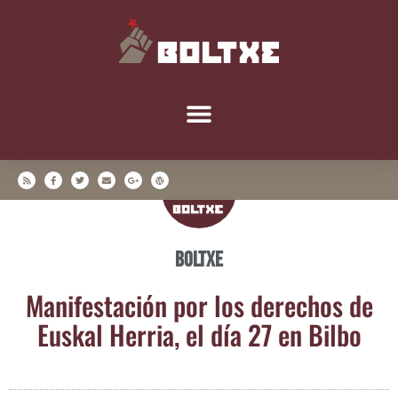
Boltxe
Mani­fes­ta­ción por los dere­chos de
Eus­kal Herria, el día 27 en Bilbo