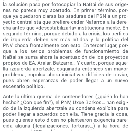
la solu­ción pasa por foto­co­piar la NaBai de sus orí­ge­
nes no pare­ce muy acer­ta­do. En pri­mer tér­mino, por­
que ya que­da­ron cla­ras las ata­du­ras del PSN a un pro­
yec­to cen­tra­lis­ta que pre­fie­re ceder Nafa­rroa a la dere­
cha antes que «des­es­ta­bi­li­zar­la» ins­ti­tu­cio­nal­men­te. En
segun­do tér­mino, por­que debi­do a la cri­sis, los per­fi­les
de izquier­da deben ser más níti­dos y la polí­ti­ca del
PNV cho­ca fron­tal­men­te con esto. En ter­cer lugar, por­
que a los serios pro­ble­mas de fun­cio­na­mien­to de
NaBai se suma aho­ra la acen­tua­ción de los pro­yec­tos
pro­pios de EA, Ara­lar, Batza­rre… Y cuar­to, por­que aque­
lla izquier­da aber­tza­le, esqui­na­da enton­ces sin mayor
pro­ble­ma, impul­sa aho­ra ini­cia­ti­vas difí­ci­les de obviar,
pues abren espe­ran­zas de poder lle­gar a un nue­vo
esce­na­rio político.
Ante la últi­ma que­ma de con­te­ne­do­res (¿quién lo han
hecho? ¿Con qué fin?), el PNV, Uxue Bar­kos… han exi­gi­
do de la izquier­da aber­tza­le su con­de­na explí­ci­ta para
poder lle­gar a acuer­dos con ella. Tie­ne gra­cia la cosa,
pues quie­nes esto dicen no plan­tea­ron exi­gen­cia pare­
ci­da algu­na (ile­ga­li­za­cio­nes, tor­tu­ras…) a la hora de