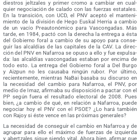
dies­tros jel­tza­les y pri­mer cro­mo a cam­biar en cual­
quier nego­cia­ción de cala­do con las fuer­zas esta­ta­les.
En la tran­si­ción, con UCD, el PNV acep­tó el man­te­ni­
mien­to de la divi­sión de Hego Eus­kal Herria a cam­bio
de un vacío Pre­au­to­nó­mi­co para Vas­con­ga­das. Más
tar­de, en 1984, pac­tó con la dere­cha la entre­ga a ésta
del Gobierno foral a cam­bio de su apo­yo para con­se­
guir las alcal­días de las capi­ta­les de la CAV. La direc­
ción del PNV en Nafa­rroa se opu­so a ello y fue expul­sa­
da: las alcal­días vas­con­ga­das esta­ban por enci­ma de
todo esto. La entre­ga del Gobierno foral a Del Bur­go
y Aiz­pun no les cau­sa­ba nin­gún rubor. Por últi­mo,
recien­te­men­te, mien­tras NaBai basa­ba su dis­cur­so en
la nece­si­dad del cam­bio para Nafa­rroa, el PNV, por
medio de Imaz, afir­ma­ba su dis­po­si­ción a pac­tar con el
PP según fue­ra el resul­ta­do elec­to­ral de 2008. Pues
bien, ¿a cam­bio de qué, en rela­ción a Nafa­rroa, pue­de
nego­ciar hoy el PNV con el PSOE? ¿Lo hará tam­bién
con Rajoy si éste ven­ce en las pró­xi­mas generales?
La nece­si­dad de con­se­guir el cam­bio en Nafa­rroa y de
agru­par para ello el máxi­mo de fuer­zas de izquier­da
y aber­tza­les sigue sien­do vital. Aho­ra bien, afir­mar que