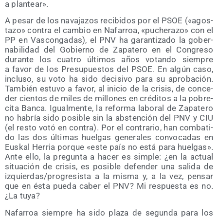
a plantear».
A pesar de los nava­ja­zos reci­bi­dos por el PSOE («agos­
ta­zo» con­tra el cam­bio en Nafa­rroa, «puche­ra­zo» con el
PP en Vas­con­ga­das), el PNV ha garan­ti­za­do la gober­
na­bi­li­dad del Gobierno de Zapa­te­ro en el Con­gre­so
duran­te los cua­tro últi­mos años votan­do siem­pre
a favor de los Pre­su­pues­tos del PSOE. En algún caso,
inclu­so, su voto ha sido deci­si­vo para su apro­ba­ción.
Tam­bién estu­vo a favor, al ini­cio de la cri­sis, de con­ce­
der cien­tos de miles de millo­nes en cré­di­tos a la pobre­
ci­ta Ban­ca. Igual­men­te, la refor­ma labo­ral de Zapa­te­ro
no habría sido posi­ble sin la abs­ten­ción del PNV y CIU
(el res­to votó en con­tra). Por el con­tra­rio, han com­ba­ti­
do las dos últi­mas huel­gas gene­ra­les con­vo­ca­das en
Eus­kal Herria por­que «este país no está para huel­gas».
Ante ello, la pre­gun­ta a hacer es sim­ple: ¿en la actual
situa­ción de cri­sis, es posi­ble defen­der una sali­da de
izquierdas/​progresista a la mis­ma y, a la vez, pen­sar
que en ésta pue­da caber el PNV? Mi res­pues­ta es no.
¿La tuya?
Nafa­rroa siem­pre ha sido pla­za de segun­da para los