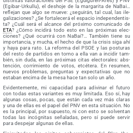
dis­tin­tas valo­ra­cio­nes del PSE (Egui­gu­ren-Ares) y PNV
(Egi­bar-Urku­llu), el des­ho­je de la mar­ga­ri­ta de NaBai…
refle­jan que algo se mue­ve: ¿segui­rán, tal cual, las ile­
ga­li­za­cio­nes? ¿Se for­ta­le­ce­rá el espa­cio inde­pen­den­tis­
ta? ¿Cuál será el alcan­ce del pró­xi­mo comu­ni­ca­do de
ETA
? ¿Cómo inci­di­rá todo esto en las pró­xi­mas elec­
cio­nes? ¿Qué ocu­rri­rá con NaBai?… Tam­bién tie­ne su
impor­tan­cia, y mucha, el hecho de que la cri­sis siga ahí
y haya para rato. La refor­ma del PSOE y las pos­tu­ras
del res­to de par­ti­dos en torno a ella van a inci­dir tam­
bién, sin duda, en las pró­xi­mas citas elec­to­ra­les: abs­
ten­ción, corri­mien­to de votos, etcé­te­ra. En resu­men,
nue­vos pro­ble­mas, pre­gun­tas y expec­ta­ti­vas que no
esta­ban enci­ma de la mesa hace tan solo un año.
Evi­den­te­men­te, mi capa­ci­dad para adi­vi­nar el futu­ro
con todas estas varian­tes es muy limi­ta­da. Eso sí, hay
algu­nas cosas, pocas, que están cada vez más cla­ras
y una de ellas es el papel del PNV en esta situa­ción. No
es la prin­ci­pal, por supues­to, ni con esto se sol­ven­tan
todas las incóg­ni­tas seña­la­das, pero sí pue­de ser­vir
para des­pe­jar algu­nas de ellas.