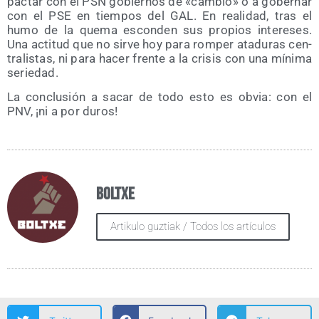
pac­tar con el PSN gobier­nos de «cam­bio» o a gober­nar
con el PSE en tiem­pos del GAL. En reali­dad, tras el
humo de la que­ma escon­den sus pro­pios intere­ses.
Una acti­tud que no sir­ve hoy para rom­per ata­du­ras cen­
tra­lis­tas, ni para hacer fren­te a la cri­sis con una míni­ma
seriedad.
La con­clu­sión a sacar de todo esto es obvia: con el
PNV, ¡ni a por duros!
Boltxe
Artikulo guztiak / Todos los artículos