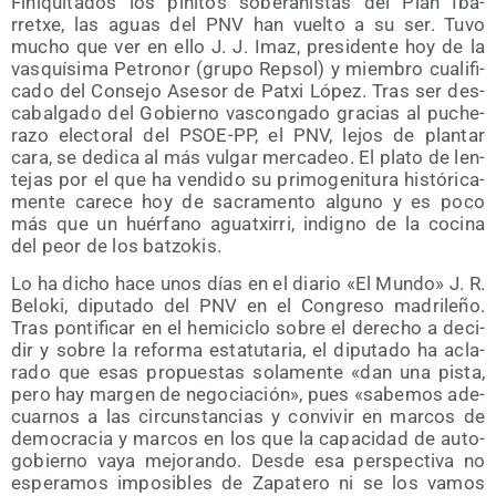
Fini­qui­ta­dos los pini­tos sobe­ra­nis­tas del Plan Iba­
rretxe, las aguas del PNV han vuel­to a su ser. Tuvo
mucho que ver en ello J. J. Imaz, pre­si­den­te hoy de la
vas­quí­si­ma Petro­nor (gru­po Rep­sol) y miem­bro cua­li­fi­
ca­do del Con­se­jo Ase­sor de Patxi López. Tras ser des­
ca­bal­ga­do del Gobierno vas­con­ga­do gra­cias al puche­
ra­zo elec­to­ral del PSOE-PP, el PNV, lejos de plan­tar
cara, se dedi­ca al más vul­gar mer­ca­deo. El pla­to de len­
te­jas por el que ha ven­di­do su pri­mo­ge­ni­tu­ra his­tó­ri­ca­
men­te care­ce hoy de sacra­men­to alguno y es poco
más que un huér­fano aguatxi­rri, indigno de la coci­na
del peor de los batzokis.
Lo ha dicho hace unos días en el dia­rio «El Mun­do» J. R.
Belo­ki, dipu­tado del PNV en el Con­gre­so madri­le­ño.
Tras pon­ti­fi­car en el hemi­ci­clo sobre el dere­cho a deci­
dir y sobre la refor­ma esta­tu­ta­ria, el dipu­tado ha acla­
ra­do que esas pro­pues­tas sola­men­te «dan una pis­ta,
pero hay mar­gen de nego­cia­ción», pues «sabe­mos ade­
cuar­nos a las cir­cuns­tan­cias y con­vi­vir en mar­cos de
demo­cra­cia y mar­cos en los que la capa­ci­dad de auto­
go­bierno vaya mejo­ran­do. Des­de esa pers­pec­ti­va no
espe­ra­mos impo­si­bles de Zapa­te­ro ni se los vamos