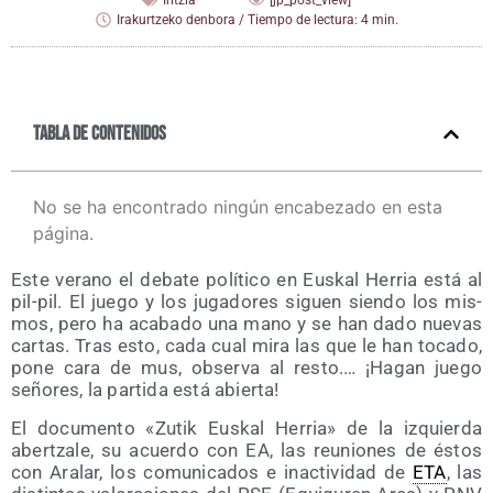
Iritzia
[jp_post_view]
Irakurtzeko denbora / Tiempo de lectura: 4 min.
Tabla de contenidos
No se ha encontrado ningún encabezado en esta
página.
Este verano el deba­te polí­ti­co en Eus­kal Herria está al
pil-pil. El jue­go y los juga­do­res siguen sien­do los mis­
mos, pero ha aca­ba­do una mano y se han dado nue­vas
car­tas. Tras esto, cada cual mira las que le han toca­do,
pone cara de mus, obser­va al res­to.… ¡Hagan jue­go
seño­res, la par­ti­da está abierta!
El docu­men­to «Zutik Eus­kal Herria» de la izquier­da
aber­tza­le, su acuer­do con EA, las reunio­nes de éstos
con Ara­lar, los comu­ni­ca­dos e inac­ti­vi­dad de
ETA
, las