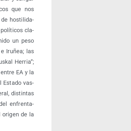
i­cos que nos
 hos­ti­li­da­
lí­ti­cos cla­
eni­do un peso
 e Iru­ñea; las
s­kal Herria”;
s entre EA y la
el Esta­do vas­
al, dis­tin­tas
del enfren­ta­
 ori­gen de la