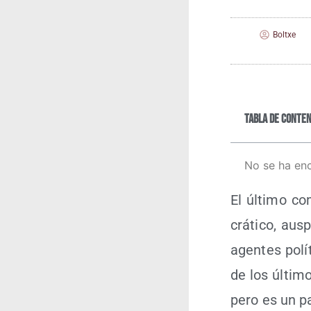
Boltxe
Tabla de conten
No se ha en
El últi­mo co
crá­ti­co, aus
agen­tes polí­t
de los últi­m
pero es un pa