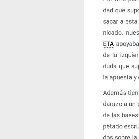
dad que supo­
sacar a esta 
ni­ca­do, nue
ETA
apo­ya­ba
de la izquier
duda que supo
la apues­ta y 
Ade­más tie­n
da­ra­zo a un 
de las bases d
pe­ta­do escru
dos sobre la 