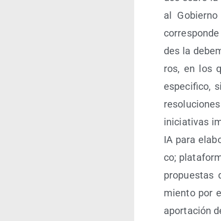
al Gobierno 
corres­pon­de
des la debe­m
ros, en los q
espe­ci­fi­co,
reso­lu­cio­n
ini­cia­ti­vas
IA para ela­bo
co; pla­ta­for
pro­pues­tas 
mien­to por e
apor­ta­ción 