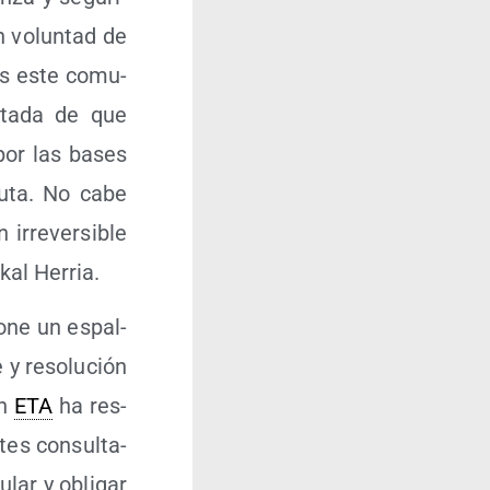
n volun­tad de
ras este comu­
i­ta­da de que
 por las bases
lu­ta. No cabe
rre­ver­si­ble
­kal Herria.
o­ne un espal­
 y reso­lu­ción
ón
ETA
ha res­
tes con­sul­ta­
lar y obli­gar