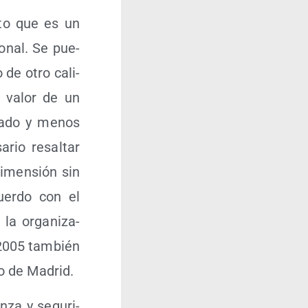
­to que es un
io­nal. Se pue­
o de otro cali­
l valor de un
ma­do y menos
a­rio resal­tar
imen­sión sin
uer­do con el
la orga­ni­za­
 2005 tam­bién
no de Madrid.
n­za y segu­ri­