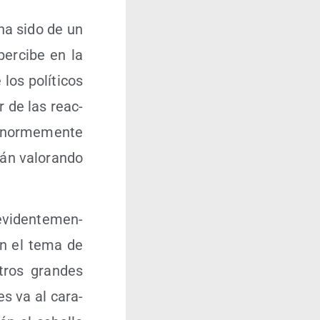
, ha sido de un
r­ci­be en la
os polí­ti­cos
r de las reac­
enor­me­men­te
tán valo­ran­do
evi­den­te­men­
con el tema de
otros gran­des
les va al cara­