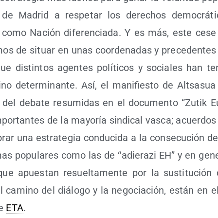
de Madrid a res­pe­tar los dere­chos demo­crá­t
 como Nación dife­ren­cia­da. Y es más, este cese de
os de situar en unas coor­de­na­das y pre­ce­den­tes po
ue dis­tin­tos agen­tes polí­ti­cos y socia­les han t
 sino deter­mi­nan­te. Así, el mani­fies­to de Altsa­sua
es del deba­te resu­mi­das en el docu­men­to “Zutik Eu
 impor­tan­tes de la mayo­ría sin­di­cal vas­ca; acuer­do
­rar una estra­te­gia con­du­ci­da a la con­se­cu­ción d
­mas popu­la­res como las de “adie­ra­zi EH” y en gene­r
que apues­tan resuel­ta­men­te por la sus­ti­tu­ción 
l camino del diá­lo­go y la nego­cia­ción, están en el
de
ETA
.