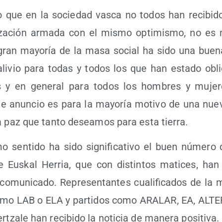
o que en la socie­dad vas­ca no todos han reci­bi­do l
i­za­ción arma­da con el mis­mo opti­mis­mo, no es 
gran mayo­ría de la masa social ha sido una bue­na 
i­vio para todas y todos los que han esta­do obli­
s y en gene­ral para todos los hom­bres y muje­
te anun­cio es para la mayo­ría moti­vo de una nue­
a paz que tan­to desea­mos para esta tierra.
 sen­ti­do ha sido sig­ni­fi­ca­ti­vo el buen núme­ro d
 de Eus­kal Herria, que con dis­tin­tos mati­ces, han 
omu­ni­ca­do. Repre­sen­tan­tes cua­li­fi­ca­dos de la m
como LAB o ELA y par­ti­dos como ARALAR, EA, ALT
r­tza­le han reci­bi­do la noti­cia de mane­ra positiva.