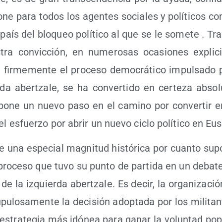
ne para todos los agen­tes socia­les y polí­ti­cos co
país del blo­queo polí­ti­co al que se le some­te . T
s­tra con­vic­ción, en nume­ro­sas oca­sio­nes expli­c
 fir­me­men­te el pro­ce­so demo­crá­ti­co impul­sa­do
­da aber­tza­le, se ha con­ver­ti­do en cer­te­za abso­
­ne un nue­vo paso en el camino por con­ver­tir en i
el esfuer­zo por abrir un nue­vo ciclo polí­ti­co en Eus
e una espe­cial mag­ni­tud his­tó­ri­ca por cuan­to sup
pro­ce­so que tuvo su pun­to de par­ti­da en un deba­te
e la izquier­da aber­tza­le. Es decir, la orga­ni­za­ci
­pu­lo­sa­men­te la deci­sión adop­ta­da por los mili­tan­
estra­te­gia más idó­nea para ganar la volun­tad popu­