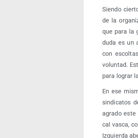
Sien­do cier­t
de la orga­n
que para la 
duda es un al
con escol­ta
volun­tad. Es
para lograr l
En ese mis­mo
sin­di­ca­tos
agra­do este c
cal vas­ca, 
Izquier­da abe