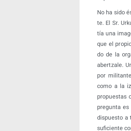
No ha sido és
te. El Sr. Urk
tía una ima­g
que el pro­pio
do de la orga
aber­tza­le. 
por mili­tan­
como a la izq
pro­pues­tas 
pre­gun­ta es
dis­pues­to a 
sufi­cien­te c