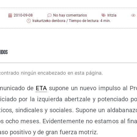
2010-09-08
No hay comentarios
Iritzia
Irakurtzeko denbora / Tiempo de lectura: 4 min.
idos
contrado ningún encabezado en esta página.
mu­ni­ca­do de
ETA
supo­ne un nue­vo impul­so al Pr
­pi­cia­do por la izquier­da aber­tza­le y poten­cia­do 
i­cos, sin­di­ca­les y socia­les. Supo­ne un alda­ba­na­z
os ocho meses. Evi­den­te­men­te no esta­mos al fin
so posi­ti­vo y de gran fuer­za motriz.