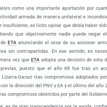
alo­ro como una impor­tan­te apor­ta­ción por cuan
i­vi­dad arma­da de mane­ra uni­la­te­ral e incon­di­c
ar insu­fi­cien­te, es líci­to opi­nar que debía haber sid
tien­do que obje­ti­va­men­te nadie pue­de negar e
o de
ETA
anun­cian­do el cese de su accio­nar ar
ea sin con­tra­par­ti­das. En ese sen­ti­do, es nece­s
i­me­ra vez que
ETA
adop­ta una deci­sión de esta d
es pre­vias, pues­to que el año 88 fue tras un ac
Liza­rra-Gara­zi tras com­pro­mi­sos adop­ta­dos por 
con la direc­ción del PNV y EA y el últi­mo del año
 tras com­pro­mi­sos obte­ni­dos por par­te del Gobier
e, es de gran trans­cen­den­cia por la ayu­da, con­fia