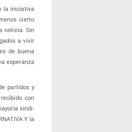
a ini­cia­ti­va
menos cier­to
noti­cia. Sin
ga­dos a vivir
res de bue­na
va espe­ran­za
e par­ti­dos y
reci­bi­do con
ayo­ria sin­di­
ERNATIVA Y la