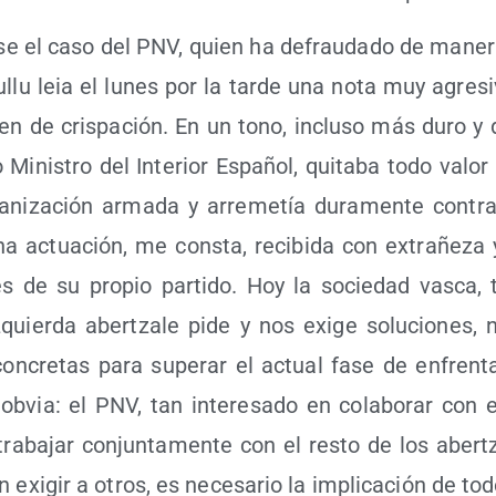
e el caso del PNV, quien ha defrau­da­do de mane­r
u­llu leia el lunes por la tar­de una nota muy agre­si
en de cris­pa­ción. En un tono, inclu­so más duro y des
 Minis­tro del Inte­rior Espa­ñol, qui­ta­ba todo valor
­ni­za­ción arma­da y arre­me­tía dura­men­te con­tra
Una actua­ción, me cons­ta, reci­bi­da con extra­ñe­za
tes de su pro­pio par­ti­do. Hoy la socie­dad vas­ca,
uier­da aber­tza­le pide y nos exi­ge solu­cio­nes
con­cre­tas para supe­rar el actual fase de enfren­ta
 obvia: el PNV, tan intere­sa­do en cola­bo­rar con
tra­ba­jar con­jun­ta­men­te con el res­to de los aber­
on exi­gir a otros, es nece­sa­rio la impli­ca­ción de to