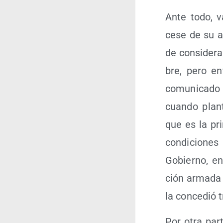
Ante todo, v
cese de su act
de con­si­de­r
bre, pero en
comu­ni­ca­d
cuan­do plan­t
que es la pr
con­di­cio­n
Gobierno, en 
ción arma­da 
la con­ce­dió
Por otra par­t