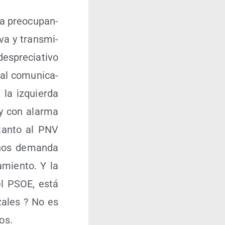
a preo­cu­pan­
­va y trans­mi­
­pre­cia­ti­vo
 al comu­ni­ca­
 la izquier­da
 y con alar­ma
 tan­to al PNV
, nos deman­da
­mien­to. Y la
 el PSOE, está
tza­les ? No es
dos.