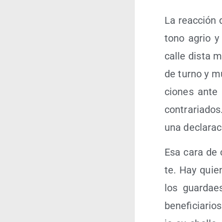
La reac­ción d
tono agrio y
calle dis­ta 
de turno y mu
cio­nes ante
con­tra­ria­do
una decla­ra­
Esa cara de co
te. Hay quien
los guar­da­e
bene­fi­cia­ri