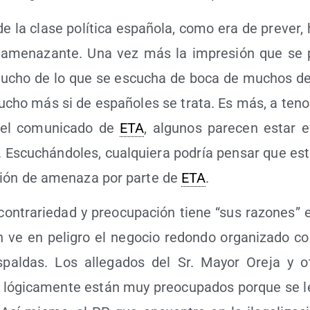
e la cla­se polí­ti­ca espa­ño­la, como era de pre­ver
 ame­na­zan­te. Una vez más la impre­sión que se pe
mucho de lo que se escu­cha de boca de muchos de l
cho más si de espa­ño­les se tra­ta. Es más, a teno
 el comu­ni­ca­do de
ETA
, algu­nos pare­cen estar 
s. Escu­chán­do­les, cual­quie­ra podría pen­sar que es
ción de ame­na­za por par­te de
ETA
.
n­tra­rie­dad y preo­cu­pa­ción tie­ne “sus razo­nes” 
 ve en peli­gro el nego­cio redon­do orga­ni­za­do 
s­pal­das. Los alle­ga­dos del Sr. Mayor Ore­ja y 
os lógi­ca­men­te están muy preo­cu­pa­dos por­que se 