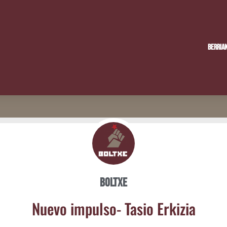
Berria
Boltxe
Nue­vo impul­so- Tasio Erkizia