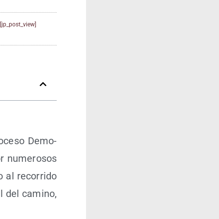
[jp_post_view]
o­ce­so Demo­
por nume­ro­sos
o al reco­rri­do
al del camino,