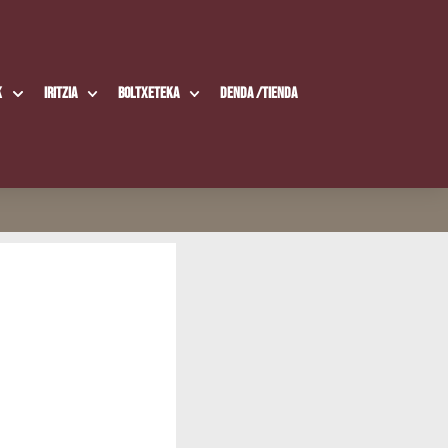
k
Iritzia
Boltxe­te­ka
Den­da /​Tien­da