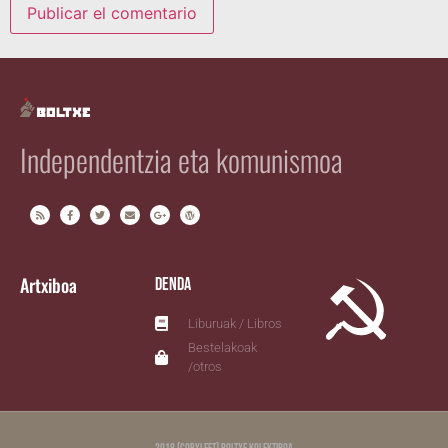
Independentzia eta komunismoa
Artxiboa
Denda
Liburuak / Libros
Bestelakoak
/otros