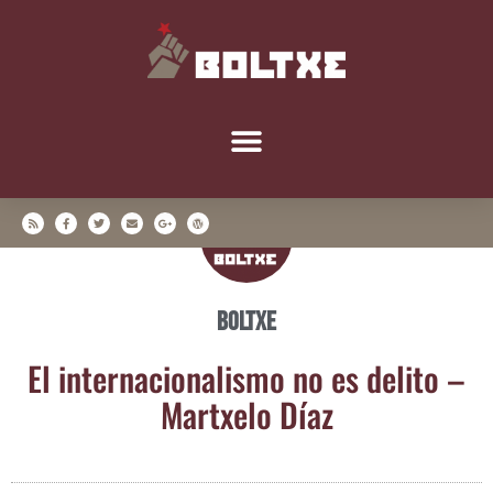
Boltxe
El inter­na­cio­na­lis­mo no es deli­to –
Martxe­lo Díaz