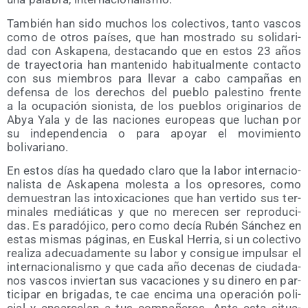
Tam­bién han sido muchos los colec­ti­vos, tan­to vas­cos
como de otros paí­ses, que han mos­tra­do su soli­da­ri­
dad con Aska­pe­na, des­ta­can­do que en estos 23 años
de tra­yec­to­ria han man­te­ni­do habi­tual­men­te con­tac­to
con sus miem­bros para lle­var a cabo cam­pa­ñas en
defen­sa de los dere­chos del pue­blo pales­tino fren­te
a la ocu­pa­ción sio­nis­ta, de los pue­blos ori­gi­na­rios de
Abya Yala y de las nacio­nes euro­peas que luchan por
su inde­pen­den­cia o para apo­yar el movi­mien­to
bolivariano.
En estos días ha que­da­do cla­ro que la labor inter­na­cio­
na­lis­ta de Aska­pe­na moles­ta a los opre­so­res, como
demues­tran las into­xi­ca­cio­nes que han ver­ti­do sus ter­
mi­na­les mediá­ti­cas y que no mere­cen ser repro­du­ci­
das. Es para­dó­ji­co, pero como decía Rubén Sán­chez en
estas mis­mas pági­nas, en Eus­kal Herria, si un colec­ti­vo
rea­li­za ade­cua­da­men­te su labor y con­si­gue impul­sar el
inter­na­cio­na­lis­mo y que cada año dece­nas de ciu­da­da­
nos vas­cos invier­tan sus vaca­cio­nes y su dine­ro en par­
ti­ci­par en bri­ga­das, te cae enci­ma una ope­ra­ción poli­