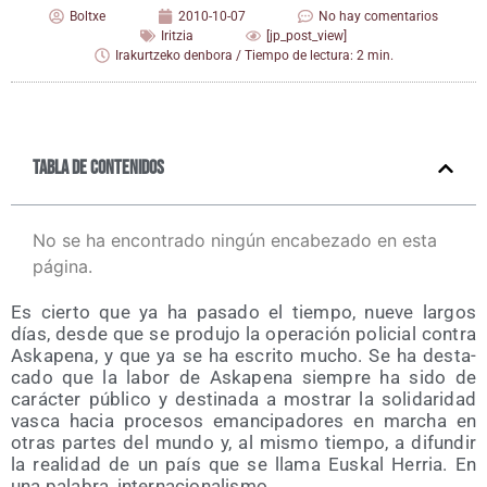
Boltxe
2010-10-07
No hay comentarios
Iritzia
[jp_post_view]
Irakurtzeko denbora / Tiempo de lectura: 2 min.
Tabla de contenidos
No se ha encontrado ningún encabezado en esta
página.
Es cier­to que ya ha pasa­do el tiem­po, nue­ve lar­gos
días, des­de que se pro­du­jo la ope­ra­ción poli­cial con­tra
Aska­pe­na, y que ya se ha escri­to mucho. Se ha des­ta­
ca­do que la labor de Aska­pe­na siem­pre ha sido de
carác­ter públi­co y des­ti­na­da a mos­trar la soli­da­ri­dad
vas­ca hacia pro­ce­sos eman­ci­pa­do­res en mar­cha en
otras par­tes del mun­do y, al mis­mo tiem­po, a difun­dir
la reali­dad de un país que se lla­ma Eus­kal Herria. En
una pala­bra, internacionalismo.