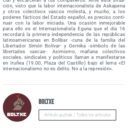
cial y encar­ce­lan a tus com­pa­ñe­ros. Ante esta situa­
ción, vis­to que la labor inter­na­cio­na­lis­ta de Aska­pe­na
y otros colec­ti­vos vas­cos moles­ta, y mucho, a los
pode­res fác­ti­cos del Esta­do espa­ñol, es pre­ci­so con­ti­
nuar con la labor ini­cia­da. Una oca­sión inme­jo­ra­ble
para ello es el Inter­na­zio­na­lis­ta Egu­na que el día 16
recor­da­rá la pri­me­ra inde­pen­den­cia de las repú­bli­cas
lati­no­ame­ri­ca­nas en Boli­bar ‑cuna de la fami­lia del
Liber­ta­dor Simón Bolí­var- y Ger­ni­ka ‑sím­bo­lo de las
liber­ta­des vas­cas-. Asi­mis­mo, maña­na colec­ti­vos
socia­les, sin­di­ca­les y polí­ti­cos lla­man a mani­fes­tar­se
en Iru­ñea (19.00, Pla­za del Cas­ti­llo) bajo el lema «El
inter­na­cio­na­lis­mo no es deli­to. No a la represión».
Boltxe
Artikulo guztiak / Todos los artículos