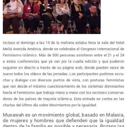
Inclu­so el domin­go a las 10 de la maña­na esta­ba lle­na la sala del hotel
Meliá Ave­ni­da Amé­ri­ca, don­de se cele­bra­ba el Con­gre­so Inter­na­cio­nal de
Femi­nis­mo Islá­mi­co. Más de 500 per­so­nas asis­tie­ron entre el 21 y el 24
a estas con­fe­ren­cias que ya van por la cuar­ta edi­ción y que pudie­ron
seguir­se en direc­to a tra­vés de su pági­na web, don­de pue­den ver­se de
nue­vo todos los vídeos de las jor­na­das. Los par­ti­ci­pan­tes pudi­mos escu­
char y dia­lo­gar con diver­sos pun­tos de vis­ta, con pos­tu­ras femi­nis­tas
que van des­de el máxi­mo cues­tio­na­mien­to de los sis­te­mas domi­nan­tes
has­ta el femi­nis­mo que tra­ba­ja mano a mano con los sec­to­res con­ser­va­
do­res de los paí­ses de mayo­ría islá­mi­ca. Esta entra­da se cen­tra en las
char­las del últi­mo día sobre Movi­mien­tos por la Igualdad.
Musa­wah es un movi­mien­to glo­bal, basa­do en Mala­sia,
de muje­res y hom­bres que defien­den que la igual­dad
den­tro de la fami­lia es posi­ble y nece­sa­ria. Roza­na Isa