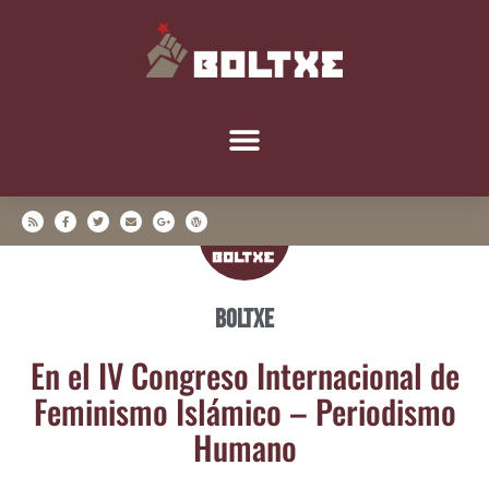
Boltxe
En el IV Con­gre­so Inter­na­cio­nal de
Femi­nis­mo Islá­mi­co – Perio­dis­mo
Humano