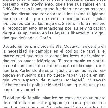
pre­sen­tó este movi­mien­to, que tie­ne sus raí­ces en la
ONG Sis­ters in Islam, gru­po fun­da­do por ocho muje­res
que deci­die­ron ana­li­zar en deta­lle los tex­tos reli­gio­sos
para con­tras­tar por qué en su socie­dad eran lega­les
los abu­sos con­tra las muje­res. Sis­ters in Islam reci­bió
el reco­no­ci­mien­to inter­na­cio­nal por su rei­vin­di­ca­ción
de que se apli­ca­sen en las leyes la liber­tad y la dig­ni­
dad que defien­de el Corán.
Basa­do en los prin­ci­pios de SIS, Musa­wah se cen­tra en
la nece­si­dad de cam­bios en el códi­go de fami­lia, el
mar­co en el que más se ceban las leyes dis­cri­mi­na­to­
rias en los paí­ses islá­mi­cos. “El matri­mo­nio es his­tó­ri­
ca­men­te un con­cep­to de domi­na­ción de la mujer por el
hom­bre. Par­tien­do de esta injus­ti­cia que las leyes res­
pal­dan en nues­tro país no pue­de haber jus­ti­cia en nin­
gún otro aspec­to de nues­tra socie­dad”. Musa­wah
lucha con­tra la poli­ti­za­ción del Islam, que se usa para
con­tro­lar y someter:
El códi­go de fami­lia islá­mi­co se con­vier­te en un pun­to
de con­fron­ta­ción entre gru­pos polí­ti­cos que quie­ren
mos­trar que son más “musul­ma­nes” que el otro. La