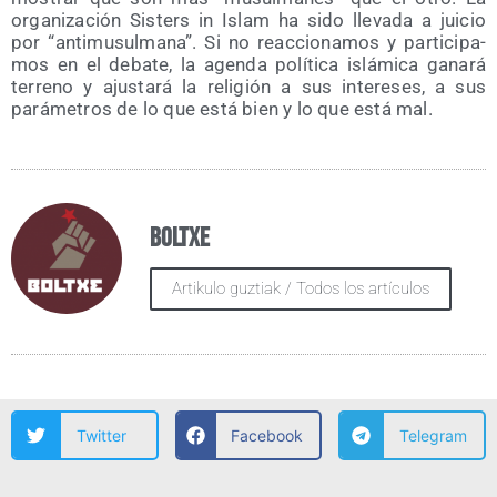
orga­ni­za­ción Sis­ters in Islam ha sido lle­va­da a jui­cio
por “anti­mu­sul­ma­na”. Si no reac­cio­na­mos y par­ti­ci­pa­
mos en el deba­te, la agen­da polí­ti­ca islá­mi­ca gana­rá
terreno y ajus­ta­rá la reli­gión a sus intere­ses, a sus
pará­me­tros de lo que está bien y lo que está mal.
Boltxe
Artikulo guztiak / Todos los artículos
Twitter
Facebook
Telegram