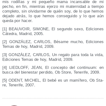
mis rodi­llas y mi peque­ño mama incan­sa­ble de mi
pecho, en fin, mien­tras ejer­zo mi mater­ni­dad a tiem­po
com­ple­to, sin olvi­dar­me de quién soy, de lo que hemos
deja­do atrás, lo que hemos con­se­gui­do y lo que aún
que­da por hacer.
[1] BEAUVOIR, SIMONE, El segun­do sexo, Edi­cio­nes
Cáte­dra, Madrid, 2005.
[2] GONZÁLEZ, CARLOS, Bésa­me mucho, Edi­cio­nes
Temas de hoy, Madrid, 2009.
[3] GONZÁLEZ, CARLOS, Un rega­lo para toda la vida,
Edi­cio­nes Temas de hoy, Madrid, 2009.
[4] LIEDLOFF, JEAN, El con­cep­to del con­ti­nuum: en
bus­ca del bien­es­tar per­di­do, Ob Sto­re, Tene­ri­fe, 2009.
[5] ODENT, MICHEL, El bebé es un mamí­fe­ro, Ob Sta­
re, Tene­ri­fe, 2007.