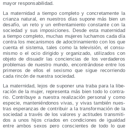
mayor responsabilidad.
La mater­ni­dad a tiem­po com­ple­to y con­cre­ta­men­te la
crian­za natu­ral, en nues­tros días supo­ne más bien un
desa­fío, un reto y un enfren­ta­mien­to cons­tan­te con la
socie­dad y sus impo­si­cio­nes. Des­de esta mater­ni­dad
a tiem­po com­ple­to, muchas muje­res lucha­mos cada día
con­tra los meca­nis­mos de adoc­tri­na­mien­to con los que
cuen­ta el sis­te­ma, tales como la tele­vi­sión, el con­su­
mis­mo o el ocio diri­gi­do y orga­ni­za­do, uti­li­za­dos con
obje­to de disua­dir las con­cien­cias de los ver­da­de­ros
pro­ble­mas de nues­tro mun­do, encon­trán­do­se entre los
pri­me­ros de ellos el sexis­mo que sigue reco­rrien­do
cada rin­cón de nues­tra sociedad.
La mater­ni­dad, lejos de supo­ner una tra­ba para la libe­
ra­ción de la mujer, repre­sen­ta más bien todo lo con­tra­
rio. Con­tri­bu­ye a nues­tra rea­li­za­ción per­so­nal y como
espe­cie, man­te­nién­do­nos vivas, y vivas tam­bién nues­
tras espe­ran­zas de con­tri­buir a la trans­for­ma­ción de la
socie­dad a tra­vés de los valo­res y acti­tu­des trans­mi­ti­
dos a unos hijos cria­dos en con­di­cio­nes de igual­dad
entre ambos sexos pero cons­cien­tes de todo lo que