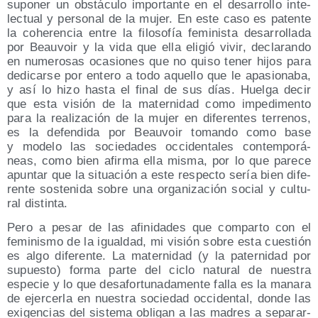
supo­ner un obs­tácu­lo impor­tan­te en el desa­rro­llo inte­
lec­tual y per­so­nal de la mujer. En este caso es paten­te
la cohe­ren­cia entre la filo­so­fía femi­nis­ta desa­rro­lla­da
por Beau­voir y la vida que ella eli­gió vivir, decla­ran­do
en nume­ro­sas oca­sio­nes que no qui­so tener hijos para
dedi­car­se por ente­ro a todo aque­llo que le apa­sio­na­ba,
y así lo hizo has­ta el final de sus días. Huel­ga decir
que esta visión de la mater­ni­dad como impe­di­men­to
para la rea­li­za­ción de la mujer en dife­ren­tes terre­nos,
es la defen­di­da por Beau­voir toman­do como base
y mode­lo las socie­da­des occi­den­ta­les con­tem­po­rá­
neas, como bien afir­ma ella mis­ma, por lo que pare­ce
apun­tar que la situa­ción a este res­pec­to sería bien dife­
ren­te sos­te­ni­da sobre una orga­ni­za­ción social y cul­tu­
ral distinta.
Pero a pesar de las afi­ni­da­des que com­par­to con el
femi­nis­mo de la igual­dad, mi visión sobre esta cues­tión
es algo dife­ren­te. La mater­ni­dad (y la pater­ni­dad por
supues­to) for­ma par­te del ciclo natu­ral de nues­tra
espe­cie y lo que des­afor­tu­na­da­men­te falla es la mana­ra
de ejer­cer­la en nues­tra socie­dad occi­den­tal, don­de las
exi­gen­cias del sis­te­ma obli­gan a las madres a sepa­rar­