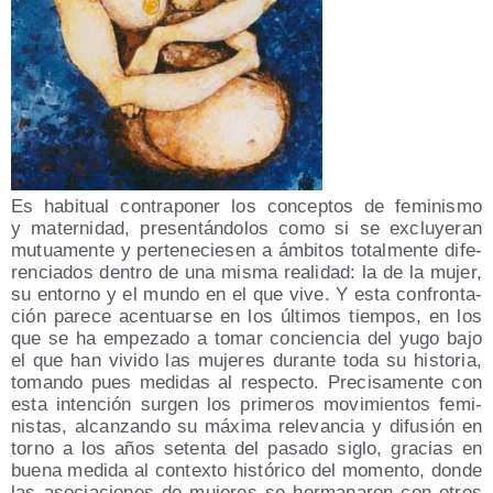
Es habi­tual con­tra­po­ner los con­cep­tos de femi­nis­mo
y mater­ni­dad, pre­sen­tán­do­los como si se exclu­ye­ran
mutua­men­te y per­te­ne­cie­sen a ámbi­tos total­men­te dife­
ren­cia­dos den­tro de una mis­ma reali­dad: la de la mujer,
su entorno y el mun­do en el que vive. Y esta con­fron­ta­
ción pare­ce acen­tuar­se en los últi­mos tiem­pos, en los
que se ha empe­za­do a tomar con­cien­cia del yugo bajo
el que han vivi­do las muje­res duran­te toda su his­to­ria,
toman­do pues medi­das al res­pec­to. Pre­ci­sa­men­te con
esta inten­ción sur­gen los pri­me­ros movi­mien­tos femi­
nis­tas, alcan­zan­do su máxi­ma rele­van­cia y difu­sión en
torno a los años seten­ta del pasa­do siglo, gra­cias en
bue­na medi­da al con­tex­to his­tó­ri­co del momen­to, don­de
las aso­cia­cio­nes de muje­res se her­ma­na­ron con otros