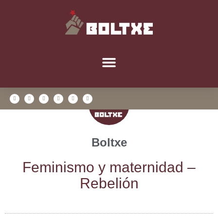
Boltxe
Femi­nis­mo y mater­ni­dad –
Rebelión