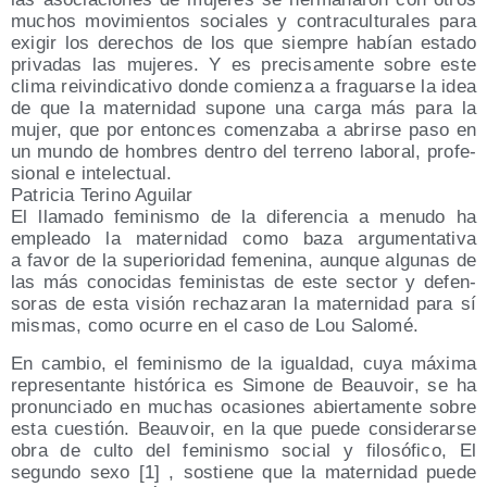
muchos movi­mien­tos socia­les y con­tra­cul­tu­ra­les para
exi­gir los dere­chos de los que siem­pre habían esta­do
pri­va­das las muje­res. Y es pre­ci­sa­men­te sobre este
cli­ma rei­vin­di­ca­ti­vo don­de comien­za a fra­guar­se la idea
de que la mater­ni­dad supo­ne una car­ga más para la
mujer, que por enton­ces comen­za­ba a abrir­se paso en
un mun­do de hom­bres den­tro del terreno labo­ral, pro­fe­
sio­nal e intelectual.
Patri­cia Terino Agui­lar
El lla­ma­do femi­nis­mo de la dife­ren­cia a menu­do ha
emplea­do la mater­ni­dad como baza argu­men­ta­ti­va
a favor de la supe­rio­ri­dad feme­ni­na, aun­que algu­nas de
las más cono­ci­das femi­nis­tas de este sec­tor y defen­
so­ras de esta visión recha­za­ran la mater­ni­dad para sí
mis­mas, como ocu­rre en el caso de Lou Salomé.
En cam­bio, el femi­nis­mo de la igual­dad, cuya máxi­ma
repre­sen­tan­te his­tó­ri­ca es Simo­ne de Beau­voir, se ha
pro­nun­cia­do en muchas oca­sio­nes abier­ta­men­te sobre
esta cues­tión. Beau­voir, en la que pue­de con­si­de­rar­se
obra de cul­to del femi­nis­mo social y filo­só­fi­co, El
segun­do sexo [1] , sos­tie­ne que la mater­ni­dad pue­de