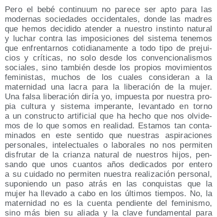
Pero el bebé con­ti­nuum no pare­ce ser apto para las
moder­nas socie­da­des occi­den­ta­les, don­de las madres
que hemos deci­di­do aten­der a nues­tro ins­tin­to natu­ral
y luchar con­tra las impo­si­cio­nes del sis­te­ma tene­mos
que enfren­tar­nos coti­dia­na­men­te a todo tipo de pre­jui­
cios y crí­ti­cas, no solo des­de los con­ven­cio­na­lis­mos
socia­les, sino tam­bién des­de los pro­pios movi­mien­tos
femi­nis­tas, muchos de los cua­les con­si­de­ran a la
mater­ni­dad una lacra para la libe­ra­ción de la mujer.
Una fal­sa libe­ra­ción diría yo, impues­ta por nues­tra pro­
pia cul­tu­ra y sis­te­ma impe­ran­te, levan­ta­do en torno
a un cons­truc­to arti­fi­cial que ha hecho que nos olvi­de­
mos de lo que somos en reali­dad. Esta­mos tan con­ta­
mi­na­dos en este sen­ti­do que nues­tras aspi­ra­cio­nes
per­so­na­les, inte­lec­tua­les o labo­ra­les no nos per­mi­ten
dis­fru­tar de la crian­za natu­ral de nues­tros hijos, pen­
san­do que unos cuan­tos años dedi­ca­dos por ente­ro
a su cui­da­do no per­mi­ten nues­tra rea­li­za­ción per­so­nal,
supo­nien­do un paso atrás en las con­quis­tas que la
mujer ha lle­va­do a cabo en los últi­mos tiem­pos. No, la
mater­ni­dad no es la cuen­ta pen­dien­te del femi­nis­mo,
sino más bien su alia­da y la cla­ve fun­da­men­tal para