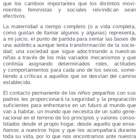
que los cam­bios impor­tan­tes que los dis­tin­tos movi­
mien­tos femi­nis­tas y socia­les rei­vin­di­can sean
efectivos.
La mater­ni­dad a tiem­po com­ple­to (o a vida com­ple­ta,
como gus­tan de lla­mar algu­nos y algu­nas) repre­sen­ta,
a mi jui­cio, el pun­to de par­ti­da para sen­tar las bases de
una autén­ti­ca aun­que len­ta trans­for­ma­ción de la socie­
dad; una socie­dad que sigue adoc­tri­nan­do a nues­tras
niñas a tra­vés de los más varia­dos meca­nis­mos y que
con­ti­núa asig­nan­do deter­mi­na­dos roles, acti­tu­des
y com­por­ta­mien­tos para cada uno de los sexos, some­
tien­do a crí­ti­cas a aque­llos que se des­vían del camino
establecido.
El con­tac­to per­ma­nen­te de los niños peque­ños con sus
padres les pro­por­cio­na­rá la segu­ri­dad y la pre­pa­ra­ción
sufi­cien­tes para enfren­tar­se en un futu­ro al mun­do que
van a habi­tar, un mun­do que nece­si­ta de un sal­to gene­
ra­cio­nal en el terreno de los prin­ci­pios y valo­res con­so­
li­da­dos des­de el pro­pio hogar, des­de aque­llo que ense­
ña­mos a nues­tros hijos y que les acom­pa­ña­rá duran­te
toda su vida, por lo que nos encon­tra­mos ante nues­tra