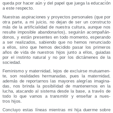
que­da por hacer aún y del papel que jue­ga la edu­ca­ción
a este respecto.
Nues­tras aspi­ra­cio­nes y pro­yec­tos per­so­na­les (que por
otra par­te, a mi jui­cio, no dejan de ser un cons­truc­to
más de la arti­fi­cia­li­dad de nues­tra cul­tu­ra, aun­que nos
resul­te impo­si­ble aban­do­nar­los), segui­rán acom­pa­ñán­
do­nos, y están pre­sen­tes en todo momen­to, espe­ran­do
a ser rea­li­za­dos, sabien­do que no hemos renun­cia­do
a ellos, sino que hemos deci­di­do pasar los pri­me­ros
años de vida de nues­tros hijos jun­to a ellos, guia­das
por el ins­tin­to natu­ral y no por los dic­tá­me­nes de la
sociedad.
Femi­nis­mo y mater­ni­dad, lejos de excluir­se mutua­men­
te, son reali­da­des her­ma­na­das, pues la mater­ni­dad,
ade­más de repor­tar­nos las mayo­res ale­grías ima­gi­na­
das, nos brin­da la posi­bi­li­dad de man­te­ner­nos en la
lucha, ata­can­do al sis­te­ma des­de la base, a tra­vés de
todo lo que vamos a trans­mi­tir y ense­ñar a nues­
tros hijos.
Con­clu­yo estas líneas mien­tras mi hija duer­me sobre