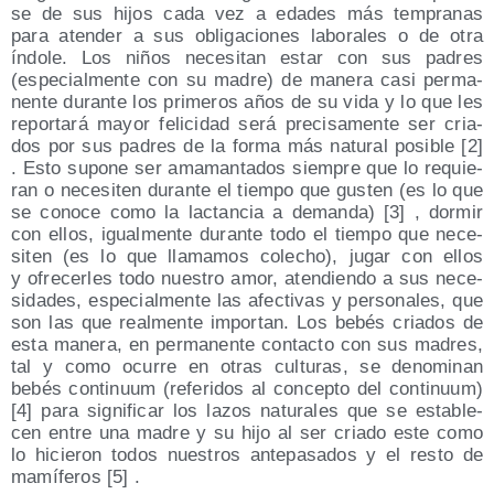
se de sus hijos cada vez a eda­des más tem­pra­nas
para aten­der a sus obli­ga­cio­nes labo­ra­les o de otra
índo­le. Los niños nece­si­tan estar con sus padres
(espe­cial­men­te con su madre) de mane­ra casi per­ma­
nen­te duran­te los pri­me­ros años de su vida y lo que les
repor­ta­rá mayor feli­ci­dad será pre­ci­sa­men­te ser cria­
dos por sus padres de la for­ma más natu­ral posi­ble [2]
. Esto supo­ne ser ama­man­ta­dos siem­pre que lo requie­
ran o nece­si­ten duran­te el tiem­po que gus­ten (es lo que
se cono­ce como la lac­tan­cia a deman­da) [3] , dor­mir
con ellos, igual­men­te duran­te todo el tiem­po que nece­
si­ten (es lo que lla­ma­mos cole­cho), jugar con ellos
y ofre­cer­les todo nues­tro amor, aten­dien­do a sus nece­
si­da­des, espe­cial­men­te las afec­ti­vas y per­so­na­les, que
son las que real­men­te impor­tan. Los bebés cria­dos de
esta mane­ra, en per­ma­nen­te con­tac­to con sus madres,
tal y como ocu­rre en otras cul­tu­ras, se deno­mi­nan
bebés con­ti­nuum (refe­ri­dos al con­cep­to del con­ti­nuum)
[4] para sig­ni­fi­car los lazos natu­ra­les que se esta­ble­
cen entre una madre y su hijo al ser cria­do este como
lo hicie­ron todos nues­tros ante­pa­sa­dos y el res­to de
mamí­fe­ros [5] .