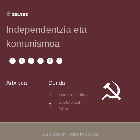
Independentzia eta
komunismoa
Artxiboa
Denda
Liburuak / Libros
Bestelakoak
/otros
2018 (copyleft) Boltxe Kolektiboa