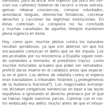
iden­ti­dad; para alcan­zar ese obje­ti­vo (de poco les ser­
vían sus caño­nes) hubie­ron de recu­rrir a otras estra­ta­
ge­mas: reba­nar con­cien­cias, com­prar volun­ta­des,
amor­da­zar len­guas, des­mo­char for­ta­le­zas, cer­ce­nar
dere­chos y car­co­mer las legí­ti­mas ins­ti­tu­cio­nes. En
éstas con­ti­núan. La con­quis­ta no ha con­clui­do
y muchas cana­lla­das de aque­llos tiem­pos man­tie­nen
ple­na vigen­cia en éstos.
Hoy, como ayer, muchos plei­tos con­tra los natu­ra­les
resul­tan opro­bio­sos, ya que son abier­tos sin que los
encau­sa­dos conoz­can el deli­to que se les impu­ta. Los
encar­ce­la­dos por su resis­ten­cia a Espa­ña siguen sien­
do some­ti­dos a tor­men­to; el pres­bí­te­ro Irai­zoz ‑como
muchos tor­tu­ra­dos actua­les que piden ser rema­ta­dos-
pre­fi­rió dar­se muer­te en el cala­bo­zo antes que espe­rar­
la en el potro. Los deli­tos de rebel­día con­tra el impe­rio
eran tras­la­da­dos a tri­bu­na­les forá­neos (¿pro­le­gó­me­nos
de la Audien­cia Nacio­nal?). Los magis­tra­dos extran­je­
ros dic­ta­ban ven­ga­ti­vas sen­ten­cias en base a las leyes
espa­ño­las e igno­ran­do el dere­cho pire­nai­co por el que
se habían regi­do nues­tros jue­ces. Cami­nar con el ros­
tro embo­za­do era deli­to; mucho antes de que el infaus­