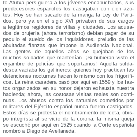
to Atutxa per­si­guie­ra a los jóve­nes enca­pu­cha­dos, sus
pre­de­ce­so­res espa­ño­les los cas­ti­ga­ban con cien azo­
tes. Hoy se han saca­do de la man­ga la Ley de Par­ti­
dos, pero ya en el siglo XVI pri­va­ban de sus car­gos
a legí­ti­mos regi­do­res de villas y ciu­da­des. Los acu­sa­
dos de bru­je­ría (aho­ra terro­ris­mo) debían pagar de su
pecu­lio el suel­do de los inqui­si­do­res, pre­lu­dio de las
abul­ta­das fian­zas que impo­ne la Audien­cia Nacio­nal.
Las gen­tes de aque­llos años se que­ja­ban de los
muchos sol­da­dos que man­te­nían. ¡Si hubie­ran vis­to el
enjam­bre de poli­cías que sopor­ta­mos! Aque­lla sol­da­
des­ca vacia­ba los galli­ne­ros; quie­nes hoy prac­ti­can las
deten­cio­nes noc­tur­nas hacen lo mis­mo con los fri­go­rí­fi­
cos. La rei­na casa­de­ra pasó por aquí en 1559 y los fas­
tos orga­ni­za­dos en su honor deja­ron exhaus­ta nues­tra
hacien­da; aho­ra, las cos­to­sas visi­tas reales son con­ti­
nuas. Los abu­sos con­tra los natu­ra­les come­ti­dos por
mili­ta­res del Ejér­ci­to espa­ñol nun­ca fue­ron cas­ti­ga­dos.
Estos días se pro­tes­ta el nom­bra­mien­to de Ice­ta, obis­
po inte­gris­ta al ser­vi­cio de la coro­na; la mis­ma que­ja
se escu­chó por aquí en 1525 cuan­do la Cor­te espa­ño­la
nom­bró a Die­go de Avellaneda.