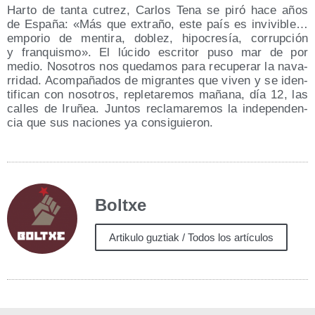
Har­to de tan­ta cutrez, Car­los Tena se piró hace años
de Espa­ña: «Más que extra­ño, este país es invi­vi­ble…
empo­rio de men­ti­ra, doblez, hipo­cre­sía, corrup­ción
y fran­quis­mo». El lúci­do escri­tor puso mar de por
medio. Noso­tros nos que­da­mos para recu­pe­rar la nava­
rri­dad. Acom­pa­ña­dos de migran­tes que viven y se iden­
ti­fi­can con noso­tros, reple­ta­re­mos maña­na, día 12, las
calles de Iru­ñea. Jun­tos recla­ma­re­mos la inde­pen­den­
cia que sus nacio­nes ya consiguieron.
Boltxe
Artikulo guztiak / Todos los artículos