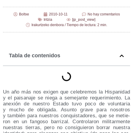
Boltxe
2010-10-11
No hay comentarios
Iritzia
[jp_post_view]
Irakurtzeko denbora / Tiempo de lectura: 2 min.
Tabla de contenidos
Un año más nos exi­gen que cele­bre­mos la His­pa­ni­dad
y el pai­sa­na­je se nie­ga a seme­jan­te reque­ri­mien­to. La
ane­xión de nues­tro Esta­do tuvo poco de volun­ta­ria
y mucho de obli­ga­da. Asun­to gra­ve para noso­tros
y tam­bién para nues­tros con­quis­ta­do­res, que se metie­
ron en un fan­go­so barri­zal. Con­tro­la­ron mili­tar­men­te
nues­tras tie­rras, pero no con­si­guie­ron borrar nues­tra