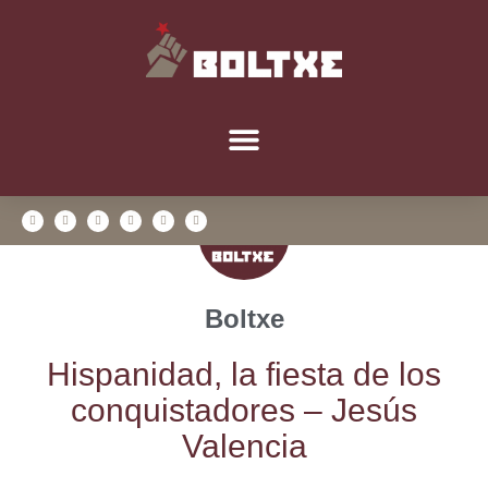
Boltxe
His­pa­ni­dad, la fies­ta de los
con­quis­ta­do­res – Jesús
Valencia