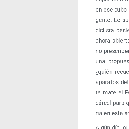
en ese cubo d
gen­te. Le suc
ciclis­ta des
aho­ra abier­t
no pres­cri­b
una pro­pues
¿quién recuer
apa­ra­tos d
te mate el Est
cár­cel para 
ria en esta s
Algún día, cu