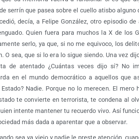
e serrín que pasea sobre el cue­llo atis­bo alguno de
e­dió, decía, a Feli­pe Gon­zá­lez, otro epi­so­dio de 
­len­gua­do. Quien fue­ra para muchos la X de los 
a­men­te ser­lo, ya que, si no me equi­vo­co, los deli­to
en. O sea, que si lo era lo sigue sien­do. Una vez di
­ta de aten­ta­do ¿Cuán­tas veces dijo sí? No imp
­da en el mun­do demo­crá­ti­co a aque­llos que ase
el Esta­do? Nadie. Por­que no lo mere­cen. El mero
a­do te con­vier­te en terro­ris­ta, te con­de­na al ol
quien inten­te man­te­ner tu recuer­do vivo. Así fun­c
ocie­dad más dada a apa­ren­tar que a observar.
an­do sea ya vie­jo y nadie le pres­te aten­ción, cuan