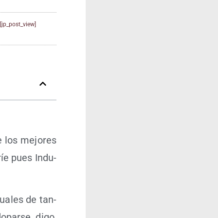
[jp_post_view]
e los mejo­res
ríe pues Indu­
cua­les de tan­
opar­se, digo,