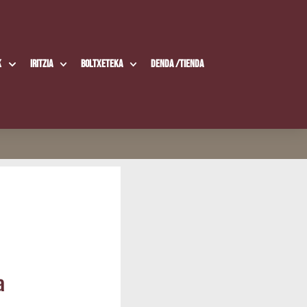
k
Iritzia
Boltxe­te­ka
Den­da /​Tien­da
a