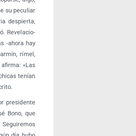
e su pecu­liar
a des­pier­ta,
. Reve­la­cio­
as ‑aho­ra hay
ar­mín, rímel,
 afir­ma: «Las
chi­cas tenían
rito.
 pre­si­den­te
osé Bono, que
. Segui­re­mos
lgún día hubo