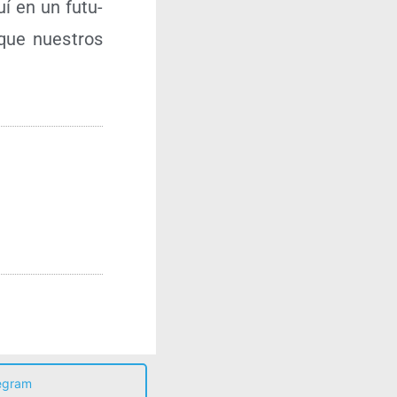
uí en un futu­
 que nues­tros
egram