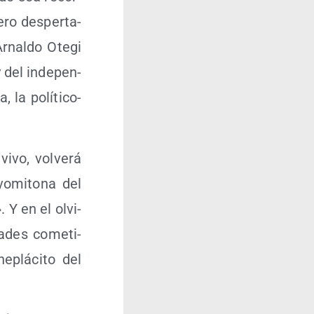
­ro des­per­ta­
rnal­do Ote­gi
 del inde­pen­
 la polí­ti­co-
ivo, vol­ve­rá
omi­to­na del
 Y en el olvi­
­des come­ti­
plá­ci­to del