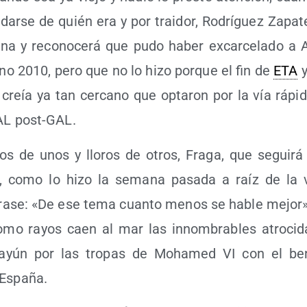
­dar­se de quién era y por trai­dor, Rodrí­guez Zapa­te
a y reco­no­ce­rá que pudo haber excar­ce­la­do a A
no 2010, pero que no lo hizo por­que el fin de
ETA
y
creía ya tan cer­cano que opta­ron por la vía rápi­da,
 GAL post-GAL.
tos de unos y llo­ros de otros, Fra­ga, que segui­rá v
ar, como lo hizo la sema­na pasa­da a raíz de la v
ra­se: «De ese tema cuan­to menos se hable mejor».
omo rayos caen al mar las innom­bra­bles atro­ci­da
yún por las tro­pas de Moha­med VI con el bene­
 España.