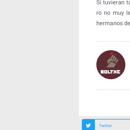
Si tuvie­ran 
ro no muy lej
her­ma­nos de
Twitter