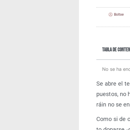
Boltxe
Tabla de conten
No se ha en
Se abre el te
pues­tos, no 
ráin no se en
Como si de cic
to dopar­se ‑