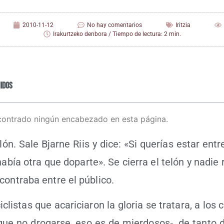
2010-11-12
No hay comentarios
Iritzia
Irakurtzeko denbora / Tiempo de lectura: 2 min.
idos
contrado ningún encabezado en esta página.
lón. Sale Bjar­ne Riis y dice: «Si que­rías estar entr
había otra que dopar­te». Se cie­rra el telón y nadie 
con­tra­ba entre el público.
lis­tas que aca­ri­cia­ron la glo­ria se tra­ta­ra, a los 
que no dro­gar­se, eso es de mierdosos‑, de tan­to d