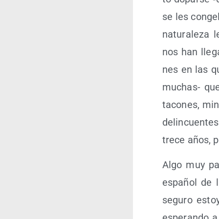
se les con­ge
natu­ra­le­za
nos han lle­g
nes en las qu
muchas- que v
taco­nes, min
delin­cuen­te
tre­ce años, 
Algo muy pare
espa­ñol de 
segu­ro estoy
espe­ran­do 