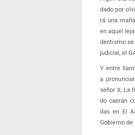
da­do por olvi
rá una maña­n
en aquel leja
den­tis­mo se 
judi­cial, el
Y entre llan­
a pro­nun­ci
señor X, La f
do cae­rán c
das en El Aa
Gobierno de