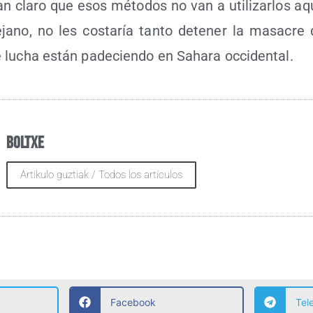
tan cla­ro que esos méto­dos no van a uti­li­zar­los aq
ano, no les cos­ta­ría tan­to dete­ner la masa­cre
 lucha están pade­cien­do en Saha­ra occidental.
Boltxe
Artikulo guztiak / Todos los artículos
Facebook
Tel