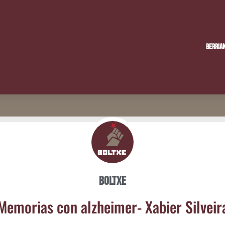
Berria
Boltxe
Memo­rias con alzhei­mer- Xabier Silveir