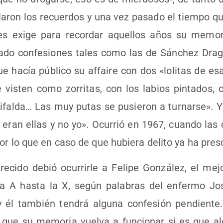
­la­ron los recuer­dos y una vez pasa­do el tiem­po qu
 les exi­ge para recor­dar aque­llos años su memo­ri
a­do con­fe­sio­nes tales como las de Sán­chez Dra­gó
e hacía públi­co su affai­re con dos «loli­tas de es
is­ten como zorri­tas, con los labios pin­ta­dos, c
i­fal­da… Las muy putas se pusie­ron a tur­nar­se». Y
s eran ellas y no yo». Ocu­rrió en 1967, cuan­do las 
por lo que en caso de que hubie­ra deli­to ya ha presc
­ci­do debió ocu­rrir­le a Feli­pe Gon­zá­lez, el mejor
la A has­ta la X, según pala­bras del enfer­mo J
 él tam­bién ten­drá algu­na con­fe­sión pen­dien­te
a que su memo­ria vuel­va a fun­cio­nar si es que a