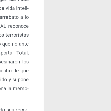
 vida inte­li­
arre­ba­to a lo
GAL reco­no­ce
s terro­ris­tas
jo que no ante
or­ta. Total,
­si­na­ron los
 hecho de que
vi­do y supo­ne
io­na la memo­
­do sea recor­