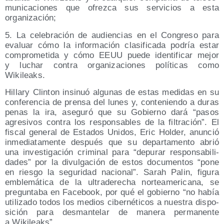
mu­ni­ca­cio­nes que ofrez­ca sus ser­vi­cios a esta
organización;
5. La cele­bra­ción de audien­cias en el Con­gre­so para
eva­luar cómo la infor­ma­ción cla­si­fi­ca­da podría estar
com­pro­me­ti­da y cómo EEUU pue­de iden­ti­fi­car mejor
y luchar con­tra orga­ni­za­cio­nes polí­ti­cas como
Wikileaks.
Hillary Clin­ton insi­nuó algu­nas de estas medi­das en su
con­fe­ren­cia de pren­sa del lunes y, con­te­nien­do a duras
penas la ira, ase­gu­ró que su Gobierno dará “pasos
agre­si­vos con­tra los res­pon­sa­bles de la fil­tra­ción”. El
fis­cal gene­ral de Esta­dos Uni­dos, Eric Hol­der, anun­ció
inme­dia­ta­men­te des­pués que su depar­ta­men­to abrió
una inves­ti­ga­ción cri­mi­nal para “depu­rar res­pon­sa­bi­li­
da­des” por la divul­ga­ción de estos docu­men­tos “pone
en ries­go la segu­ri­dad nacio­nal”. Sarah Palin, figu­ra
emble­má­ti­ca de la ultra­de­re­cha nor­te­ame­ri­ca­na, se
pre­gun­ta­ba en Face­book, por qué el gobierno “no había
uti­li­za­do todos los medios ciber­né­ti­cos a nues­tra dis­po­
si­ción para des­man­te­lar de mane­ra per­ma­nen­te
a Wikileaks”.