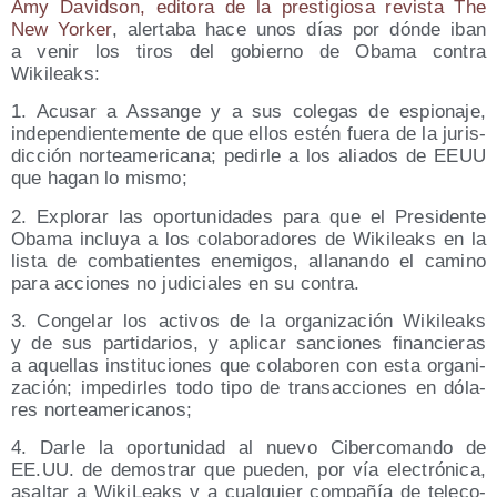
Amy David­son, edi­to­ra de la pres­ti­gio­sa revis­ta The
New Yor­ker
, aler­ta­ba hace unos días por dón­de iban
a venir los tiros del gobierno de Oba­ma con­tra
Wikileaks:
1. Acu­sar a Assan­ge y a sus cole­gas de espio­na­je,
inde­pen­dien­te­men­te de que ellos estén fue­ra de la juris­
dic­ción nor­te­ame­ri­ca­na; pedir­le a los alia­dos de EEUU
que hagan lo mismo;
2. Explo­rar las opor­tu­ni­da­des para que el Pre­si­den­te
Oba­ma inclu­ya a los cola­bo­ra­do­res de Wiki­leaks en la
lis­ta de com­ba­tien­tes enemi­gos, alla­nan­do el camino
para accio­nes no judi­cia­les en su contra.
3. Con­ge­lar los acti­vos de la orga­ni­za­ción Wiki­leaks
y de sus par­ti­da­rios, y apli­car san­cio­nes finan­cie­ras
a aque­llas ins­ti­tu­cio­nes que cola­bo­ren con esta orga­ni­
za­ción; impe­dir­les todo tipo de tran­sac­cio­nes en dóla­
res norteamericanos;
4. Dar­le la opor­tu­ni­dad al nue­vo Ciber­co­man­do de
EE.UU. de demos­trar que pue­den, por vía elec­tró­ni­ca,
asal­tar a Wiki­Leaks y a cual­quier com­pa­ñía de tele­co­