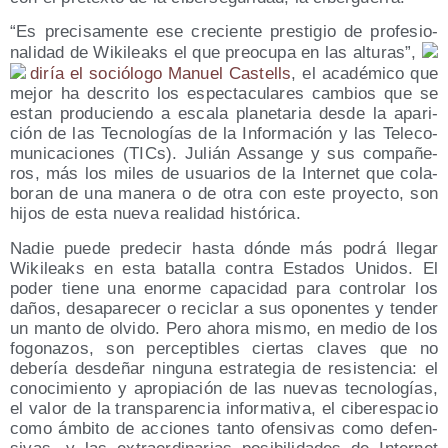
“Es pre­ci­sa­men­te ese cre­cien­te pres­ti­gio de pro­fe­sio­
na­li­dad de Wiki­leaks el que preo­cu­pa en las altu­ras”,
diría el soció­lo­go Manuel Cas­tells
, el aca­dé­mi­co que
mejor ha des­cri­to los espec­ta­cu­la­res cam­bios que se
estan pro­du­cien­do a esca­la pla­ne­ta­ria des­de la apa­ri­
ción de las Tec­no­lo­gías de la Infor­ma­ción y las Tele­co­
mu­ni­ca­cio­nes (TICs). Julián Assan­ge y sus com­pa­ñe­
ros, más los miles de usua­rios de la Inter­net que cola­
bo­ran de una mane­ra o de otra con este pro­yec­to, son
hijos de esta nue­va reali­dad histórica.
Nadie pue­de pre­de­cir has­ta dón­de más podrá lle­gar
Wiki­leaks en esta bata­lla con­tra Esta­dos Uni­dos. El
poder tie­ne una enor­me capa­ci­dad para con­tro­lar los
daños, des­apa­re­cer o reci­clar a sus opo­nen­tes y ten­der
un man­to de olvi­do. Pero aho­ra mis­mo, en medio de los
fogo­na­zos, son per­cep­ti­bles cier­tas cla­ves que no
debe­ría des­de­ñar nin­gu­na estra­te­gia de resis­ten­cia: el
cono­ci­mien­to y apro­pia­ción de las nue­vas tec­no­lo­gías,
el valor de la trans­pa­ren­cia infor­ma­ti­va, el ciber­es­pa­cio
como ámbi­to de accio­nes tan­to ofen­si­vas como defen­