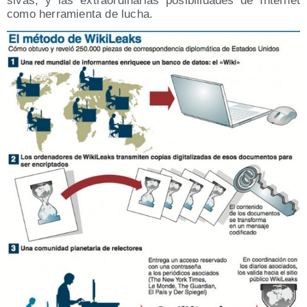
si­vas, y las extra­or­di­na­rias posi­bi­li­da­des de Inter­net
como herra­mien­ta de lucha.