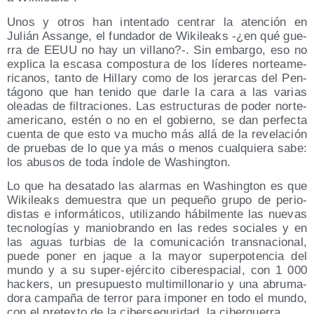
Unos y otros han inten­ta­do cen­trar la aten­ción en
Julián Assan­ge, el fun­da­dor de Wiki­leaks -¿en qué gue­
rra de EEUU no hay un villano?-. Sin embar­go, eso no
expli­ca la esca­sa com­pos­tu­ra de los líde­res nor­te­ame­
ri­ca­nos, tan­to de Hillary como de los jerar­cas del Pen­
tá­gono que han teni­do que dar­le la cara a las varias
olea­das de fil­tra­cio­nes. Las estruc­tu­ras de poder nor­te­
ame­ri­cano, estén o no en el gobierno, se dan per­fec­ta
cuen­ta de que esto va mucho más allá de la reve­la­ción
de prue­bas de lo que ya más o menos cual­quie­ra sabe:
los abu­sos de toda índo­le de Washington.
Lo que ha des­ata­do las alar­mas en Washing­ton es que
Wiki­leaks demues­tra que un peque­ño gru­po de perio­
dis­tas e infor­má­ti­cos, uti­li­zan­do hábil­men­te las nue­vas
tec­no­lo­gías y manio­bran­do en las redes socia­les y en
las aguas tur­bias de la comu­ni­ca­ción trans­na­cio­nal,
pue­de poner en jaque a la mayor super­po­ten­cia del
mun­do y a su super-ejér­ci­to ciber­es­pa­cial, con 1 000
hac­kers, un pre­su­pues­to mul­ti­mi­llo­na­rio y una abru­ma­
do­ra cam­pa­ña de terror para impo­ner en todo el mun­do,
con el pre­tex­to de la ciber­se­gu­ri­dad, la ciberguerra.