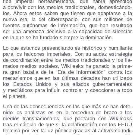
ti­ca impe­rial nor­te­ame­ri­ca­na, que había apren­di­do
a con­vi­vir con los medios tra­di­cio­na­les, domes­ti­cán­do­
los. Aho­ra estos saben que tie­nen que adap­tar­se a la
nue­va era, la del ciber­es­pa­cio, con sus millo­nes de
fuen­tes autó­no­mas de infor­ma­ción, que han resul­ta­do
ser una ame­na­za deci­si­va a la capa­ci­dad de silen­ciar
en la que se ha fun­da­do siem­pre la dominación.
Lo que esta­mos pre­sen­cian­do es his­tó­ri­co y humi­llan­te
para los hal­co­nes impe­ria­les. Con su audaz estra­te­gia
de coor­di­na­ción entre los medios tra­di­cio­na­les y los lla­
ma­dos medios socia­les, Wiki­leaks ha gana­do la pri­me­
ra gran bata­lla de la “Era de Infor­ma­ción” con­tra los
meca­nis­mos que en las últi­mas déca­das han uti­li­za­do
los Esta­dos Uni­dos y sus alia­dos guber­na­men­ta­les
y mediá­ti­cos para influir, con­tro­lar y coac­cio­nar a todo
el planeta.
Una de las con­se­cuen­cias en las que más se han dete­
ni­do los ana­lis­tas es en la tor­ce­du­ra de bra­zo a los
medios trans­na­cio­na­les, que pac­ta­ron con Wiki­leaks
tras el cálcu­lo de que si la cola­bo­ra­ción con los EEUU
ter­mi­na por ver la luz públi­ca gra­cias al acti­vis­mo indi­