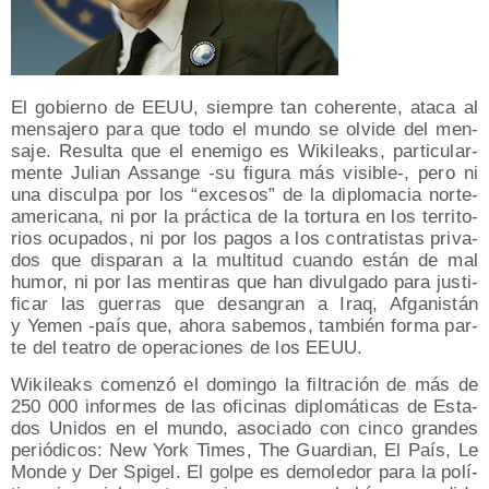
El gobierno de EEUU, siem­pre tan cohe­ren­te, ata­ca al
men­sa­je­ro para que todo el mun­do se olvi­de del men­
sa­je. Resul­ta que el enemi­go es Wiki­leaks, par­ti­cu­lar­
men­te Julian Assan­ge ‑su figu­ra más visible‑, pero ni
una dis­cul­pa por los “exce­sos” de la diplo­ma­cia nor­te­
ame­ri­ca­na, ni por la prác­ti­ca de la tor­tu­ra en los terri­to­
rios ocu­pa­dos, ni por los pagos a los con­tra­tis­tas pri­va­
dos que dis­pa­ran a la mul­ti­tud cuan­do están de mal
humor, ni por las men­ti­ras que han divul­ga­do para jus­ti­
fi­car las gue­rras que desan­gran a Iraq, Afga­nis­tán
y Yemen ‑país que, aho­ra sabe­mos, tam­bién for­ma par­
te del tea­tro de ope­ra­cio­nes de los EEUU.
Wiki­leaks comen­zó el domin­go la fil­tra­ción de más de
250 000 infor­mes de las ofi­ci­nas diplo­má­ti­cas de Esta­
dos Uni­dos en el mun­do, aso­cia­do con cin­co gran­des
perió­di­cos: New York Times, The Guar­dian, El País, Le
Mon­de y Der Spi­gel. El gol­pe es demo­le­dor para la polí­