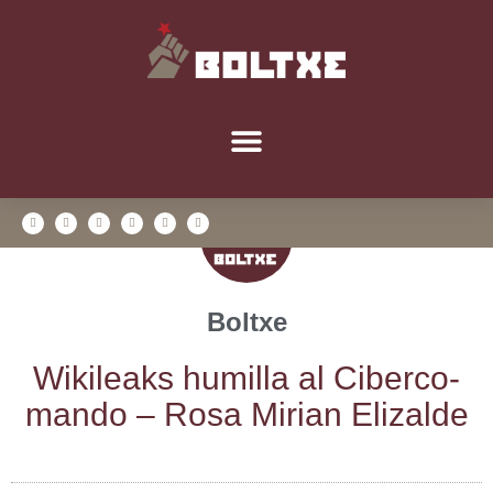
Boltxe
Wiki­leaks humi­lla al Ciber­co­
man­do – Rosa Mirian Elizalde