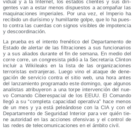
vi­dual y a la Inter­net, los esta­dos clien­tes y sus diri­
gen­tes van a estar menos dis­pues­tos a acom­pa­ñar las
maqui­na­cio­nes impe­ria­les. Por una vez, el Impe­rio ha
reci­bi­do un durí­si­mo y humi­llan­te gol­pe, que lo ha pues­
to con­tra las cuer­das con sig­nos visi­bles de impo­ten­cia
y descoordinación.
La prue­ba es el inten­to fre­né­ti­co del Depar­ta­men­to de
Esta­do de aler­tar de las fil­tra­cio­nes a sus fun­cio­na­rios
y a sus alia­dos duran­te el fin de sema­na. En medio del
corre corre, un con­gre­sis­ta pidió a la Secre­ta­ria Clin­ton
incluir a Wiki­leaks en la lis­ta de las orga­ni­za­cio­nes
terro­ris­tas extran­je­ras. Lue­go vino el ata­que de dene­
ga­ción de ser­vi­cio con­tra el sitio web, una hora antes
del lan­za­mien­to pro­gra­ma­do este domin­go, que algu­nos
ana­lis­tas atri­bu­ye­ron a una tor­pe inter­ven­ción del nue­
vo Coman­do Ciber­es­pa­cial de los EEUU. El Coman­do
lle­gó a su “com­ple­ta capa­ci­dad ope­ra­ti­va” hace menos
de un mes y ya está peleán­do­se con la CIA y con el
Depar­ta­men­to de Segu­ri­dad Inte­rior para ver quién tie­
ne auto­ri­dad en las accio­nes ofen­si­vas y el con­trol de
las redes de tele­co­mu­ni­ca­cio­nes en el ámbi­to civil.