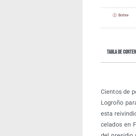
Boltxe
Tabla de conten
Cien­tos de pe
Logro­ño para 
esta rei­vin­d
ce­la­dos en 
del pre­si­dio