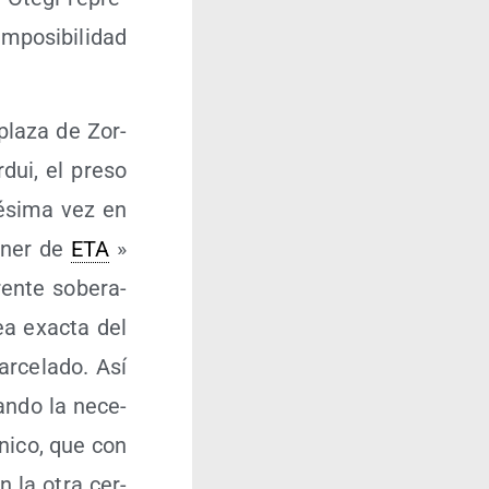
po­si­bi­li­dad
pla­za de Zor­
dui, el pre­so
ési­ma vez en
e­ner de
ETA
»
en­te sobe­ra­
ea exac­ta del
r­ce­la­do. Así
an­do la nece­
íni­co, que con
n la otra cer­