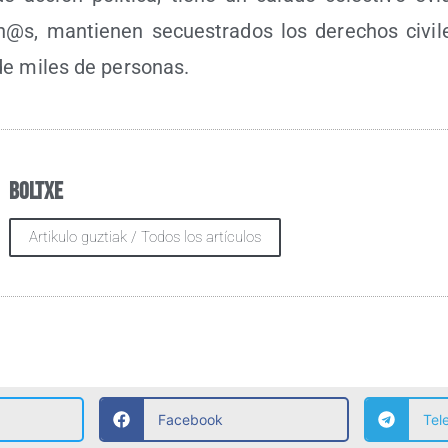
s, man­tie­nen secues­tra­dos los dere­chos civi­les
de miles de personas.
Boltxe
Artikulo guztiak / Todos los artículos
Facebook
Tel