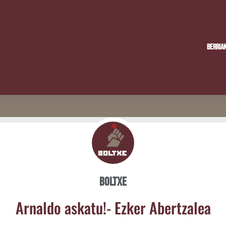
Berria
Boltxe
Arnal­do aska­tu!- Ezker Abertzalea