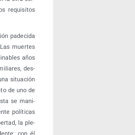
os requi­si­tos
ión pade­ci­da
. Las muer­tes
mi­na­bles años
i­lia­res, des­
u­na situa­ción
n­to de uno de
 ésta se mani­
­te polí­ti­cas
er­tad, la ple­
­den­te: con él