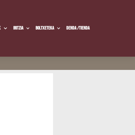
k
Iritzia
Boltxe­te­ka
Den­da /​Tien­da