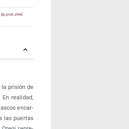
[jp_post_view]
 la pri­sión de
. En reali­dad,
 vas­cos encar­
a las puer­tas
e Ote­gi repre­