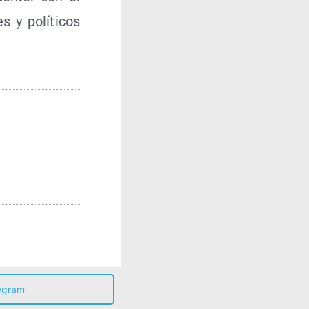
 y polí­ti­cos
egram