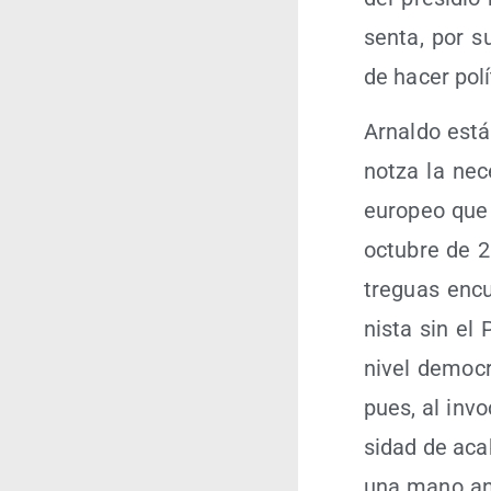
sen­ta, por su
de hacer polí­
Arnal­do está
notza la nece
euro­peo que
octu­bre de 2
tre­guas encu
nis­ta sin el
nivel demo­crá
pues, al invo
si­dad de aca­
una mano ani­