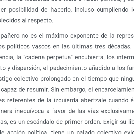
er posi­bi­li­dad de hacer­lo, inclu­so cum­plien­do l
ble­ci­dos al respecto.
pa­ñe­ro no es el máxi­mo expo­nen­te de la repre­s
os polí­ti­cos vas­cos en las últi­mas tres déca­das
en­cia, la “cade­na per­pe­tua” encu­bier­ta, los inter­
­to y dis­per­sión, el pade­ci­mien­to aña­di­do a los fam
­ti­go colec­ti­vo pro­lon­ga­do en el tiem­po que nin­g
es capaz de resu­mir. Sin embar­go, el encar­ce­la­mie
a­les refe­ren­tes de la izquier­da aber­tza­le cuan­do
e­ra ine­quí­vo­ca a favor de las vías exclu­si­va­men
cas, es un escán­da­lo de pri­mer orden. Exi­gir su lib
e acción polí­ti­ca, tie­ne un cala­do colec­ti­vo evi