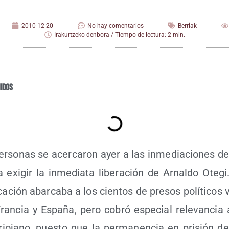
2010-12-20
No hay comentarios
Berriak
Irakurtzeko denbora / Tiempo de lectura: 2 min.
idos
r­so­nas se acer­ca­ron ayer a las inme­dia­cio­nes de
exi­gir la inme­dia­ta libe­ra­ción de Arnal­do Ote­gi
i­ca­ción abar­ca­ba a los cien­tos de pre­sos polí­ti­cos
Fran­cia y Espa­ña, pero cobró espe­cial rele­van­cia 
 rio­jano, pues­to que la per­ma­nen­cia en pri­sión d