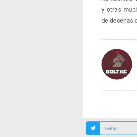
y otras much@
de dece­nas 
Twitter