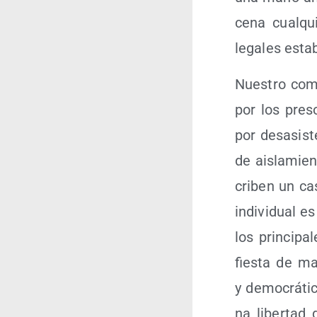
ce­na cual­qui
lega­les esta­
Nues­tro com­
por los pre­s
por des­asis­t
de ais­la­mien
cri­ben un cas
indi­vi­dual 
los prin­ci­p
fies­ta de man
y demo­crá­ti­
na liber­tad d