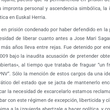
 impron­ta per­so­nal y ascen­den­cia sim­bó­li­ca, la im
ti­ca en Eus­kal Herria.
 en pri­sión con­de­na­do por haber defen­di­do en la 
­si­dad de libe­rar cuan­to antes a Jose Mari Sagar­
 más años lle­va entre rejas. Fue dete­ni­do por en
009 bajo la inau­di­ta acu­sa­ción de pre­ten­der obt
­bier­tas», al tiem­po que tra­ta­ba de fra­guar “un fr
 PNV”. Sólo la men­ción de estos car­gos da una id
­ti­co del esta­do que se jac­ta de man­te­ner­lo enca
­car la nece­si­dad de excar­ce­lar­lo esta­mos recla­m
bar con este régi­men de excep­ción, liber­ti­ci­da y c
ma a la izquier­da aber­tza­le a hacer polí­ti­ca, y co