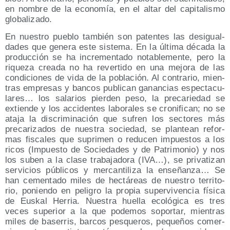
en nom­bre de la eco­no­mía, en el altar del capi­ta­lis­mo
globalizado.
En nues­tro pue­blo tam­bién son paten­tes las des­igual­
da­des que gene­ra este sis­te­ma. En la últi­ma déca­da la
pro­duc­ción se ha incre­men­ta­do nota­ble­men­te, pero la
rique­za crea­da no ha rever­ti­do en una mejo­ra de las
con­di­cio­nes de vida de la pobla­ción. Al con­tra­rio, mien­
tras empre­sas y ban­cos publi­can ganan­cias espec­ta­cu­
la­res… los sala­rios pier­den peso, la pre­ca­rie­dad se
extien­de y los acci­den­tes labo­ra­les se cro­ni­fi­can; no se
ata­ja la dis­cri­mi­na­ción que sufren los sec­to­res más
pre­ca­ri­za­dos de nues­tra socie­dad, se plan­tean refor­
mas fis­ca­les que supri­men o redu­cen impues­tos a los
ricos (Impues­to de Socie­da­des y de Patri­mo­nio) y nos
los suben a la cla­se tra­ba­ja­do­ra (IVA…), se pri­va­ti­zan
ser­vi­cios públi­cos y mer­can­ti­li­za la ense­ñan­za… Se
han cemen­ta­do miles de hec­tá­reas de nues­tro terri­to­
rio, ponien­do en peli­gro la pro­pia super­vi­ven­cia físi­ca
de Eus­kal Herria. Nues­tra hue­lla eco­ló­gi­ca es tres
veces supe­rior a la que pode­mos sopor­tar, mien­tras
miles de base­rris, bar­cos pes­que­ros, peque­ños comer­