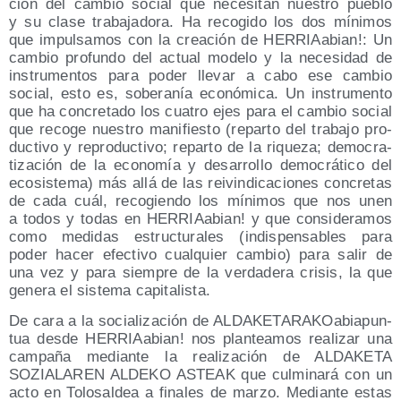
ción del cam­bio social que nece­si­tan nues­tro pue­blo
y su cla­se tra­ba­ja­do­ra. Ha reco­gi­do los dos míni­mos
que impul­sa­mos con la crea­ción de HERRIAa­bian!: Un
cam­bio pro­fun­do del actual mode­lo y la nece­si­dad de
ins­tru­men­tos para poder lle­var a cabo ese cam­bio
social, esto es, sobe­ra­nía eco­nó­mi­ca. Un ins­tru­men­to
que ha con­cre­ta­do los cua­tro ejes para el cam­bio social
que reco­ge nues­tro mani­fies­to (repar­to del tra­ba­jo pro­
duc­ti­vo y repro­duc­ti­vo; repar­to de la rique­za; demo­cra­
ti­za­ción de la eco­no­mía y desa­rro­llo demo­crá­ti­co del
eco­sis­te­ma) más allá de las rei­vin­di­ca­cio­nes con­cre­tas
de cada cuál, reco­gien­do los míni­mos que nos unen
a todos y todas en HERRIAa­bian! y que con­si­de­ra­mos
como medi­das estruc­tu­ra­les (indis­pen­sa­bles para
poder hacer efec­ti­vo cual­quier cam­bio) para salir de
una vez y para siem­pre de la ver­da­de­ra cri­sis, la que
gene­ra el sis­te­ma capitalista.
De cara a la socia­li­za­ción de ALDA­KE­TA­RA­KOa­bia­pun­
tua des­de HERRIAa­bian! nos plan­tea­mos rea­li­zar una
cam­pa­ña median­te la rea­li­za­ción de ALDAKETA
SOZIALAREN ALDEKO ASTEAK que cul­mi­na­rá con un
acto en Tolo­sal­dea a fina­les de mar­zo. Median­te estas