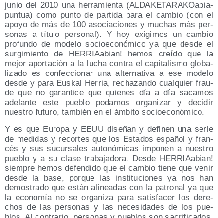
junio del 2010 una herra­mien­ta (ALDA­KE­TA­RA­KOa­bia­
pun­tua) como pun­to de par­ti­da para el cam­bio (con el
apo­yo de más de 100 aso­cia­cio­nes y muchas más per­
so­nas a títu­lo per­so­nal). Y hoy exi­gi­mos un cam­bio
pro­fun­do de mode­lo socio­eco­nó­mi­co ya que des­de el
sur­gi­mien­to de HERRIAa­bian! hemos creí­do que la
mejor apor­ta­ción a la lucha con­tra el capi­ta­lis­mo glo­ba­
li­za­do es con­fec­cio­nar una alter­na­ti­va a ese mode­lo
des­de y para Eus­kal Herria, recha­zan­do cual­quier frau­
de que no garan­ti­ce que quie­nes día a día saca­mos
ade­lan­te este pue­blo poda­mos orga­ni­zar y deci­dir
nues­tro futu­ro, tam­bién en el ámbi­to socioeconómico.
Y es que Euro­pa y EEUU dise­ñan y defi­nen una serie
de medi­das y recor­tes que los Esta­dos espa­ñol y fran­
cés y sus sucur­sa­les auto­nó­mi­cas impo­nen a nues­tro
pue­blo y a su cla­se tra­ba­ja­do­ra. Des­de HERRIAa­bian!
siem­pre hemos defen­di­do que el cam­bio tie­ne que venir
des­de la base, por­que las ins­ti­tu­cio­nes ya nos han
demos­tra­do que están ali­nea­das con la patro­nal ya que
la eco­no­mía no se orga­ni­za para satis­fa­cer los dere­
chos de las per­so­nas y las nece­si­da­des de los pue­
blos. Al con­tra­rio, per­so­nas y pue­blos son sacri­fi­ca­dos,