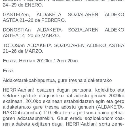
24 – 29 de ENERO.
GAS­TEI­Zen, ALDAKETA SOZIALAREN ALDEKO
ASTEA 21 – 26 de FEBRERO.
DONOS­TIAn ALDAKETA SOZIALAREN ALDEKO
ASTEA 14 – 20 de MARZO.
TOLO­SAn ALDAKETA SOZIALAREN ALDEKO ASTEA
21 – 26 de MARZO.
Eus­kal Herrian 2010ko 12ren 20an
Eusk
Alda­ke­ta­ra­koa­bia­pun­tua, gure tres­na aldaketarako
HERRIAa­bian! osatzen dugun per­tso­na, kolek­ti­bo eta
sek­to­re guz­tiok diag­nos­ti­ko bat ados­tu genuen 2009ko
ekai­nean, 2010ko ekai­nean ezta­bai­datzen egin eta gero
alda­ke­ta­ra­ko gure tres­na ados­tu genuen (ALDA­KE­TA­
RA­KOa­bia­pun­tua) 110 elkar­te eta per­tso­na baino gehia­
go­ren ados­ta­su­na­re­kin. Gaur ere­du sozioe­ko­no­mi­koa­
ren alda­ke­ta exijitzen dugu. HERRIAa­bian! sor­tu zene­