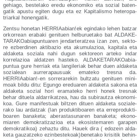
gehia­go, bes­te­la­ko ere­du eko­no­mi­ko eta sozial baten­
ga­tik apus­tu egi­ten dugu eta ez Kapi­ta­lis­mo hete­ro­pa­
triar­kal honengatik.
Zen­tsu hone­tan HERRIAabian!ek egin­da­ko lehen batzar
orko­rrean era­ba­ki geni­tuen hel­bu­rue­ta­ko bat ALDA­KE­
TA­RA­KOa­bia­pun­tua­ren jen­dar­te­ratzea izan zen, sek­to­
re ezber­di­nen akti­ba­zio eta aku­mu­la­zioa, kapi­ta­la eta
alda­ke­ta sozia­la nahi dugun sek­to­reon arte­ko indar
korre­la­zioa aldatzen has­te­ko. ALDA­KE­TA­RA­KOa­bia­
pun­tua gure herriak eta lan­gi­le­riak behar duen alda­ke­ta
sozia­lean aurre­ra­pau­suak ema­te­ko tres­na da.
HERRIAabian!-en sorre­ra­re­kin bul­tza­tu geni­tuen mini­
moak bil­du ditu: Egun­go ere­dua­ren alda­ke­ta sako­na eta
alda­ke­ta sozial hori era­ma­te­ko herri honek tres­nak
behar ditue­la alda­rri­katzea, hau da subirautza eko­no­mi­
koa. Gure mani­fes­tuak bil­tzen dituen alda­ke­ta sozia­le­
ra­ko lau ardatzak (lan pro­duk­ti­boa­ren eta erre­pro­duk­ti­
boa­ren bana­ke­ta; abe­ras­ta­su­na­ren bana­ke­ta; eko­no­
mia­ren demo­kra­ti­za­zioa eta eko­sis­te­ma­ren gara­pen
demo­kra­ti­koa) zehaz­tu ditu. Hauek dira ( edo­zein alda­
ke­ta gau­zatze­ko ezinbestekoak)benetako kri­si­tik behin­