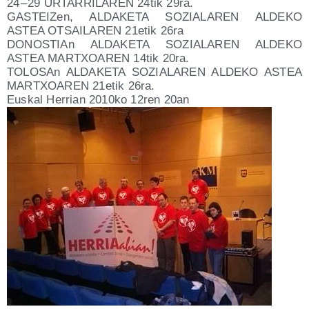
24 – 29 URTARRILAREN 24tik 29ra.
GAS­TEI­Zen, ALDAKETA SOZIALAREN ALDEKO
ASTEA OTSAILAREN 21etik 26ra
DONOS­TIAn ALDAKETA SOZIALAREN ALDEKO
ASTEA MARTXOAREN 14tik 20ra.
TOLO­SAn ALDAKETA SOZIALAREN ALDEKO ASTEA
MARTXOAREN 21etik 26ra.
Eus­kal Herrian 2010ko 12ren 20an