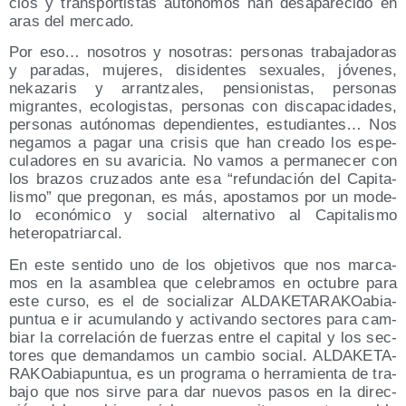
cios y trans­por­tis­tas autó­no­mos han des­apa­re­ci­do en
aras del mercado.
Por eso… noso­tros y noso­tras: per­so­nas tra­ba­ja­do­ras
y para­das, muje­res, disi­den­tes sexua­les, jóve­nes,
neka­za­ris y arran­tza­les, pen­sio­nis­tas, per­so­nas
migran­tes, eco­lo­gis­tas, per­so­nas con dis­ca­pa­ci­da­des,
per­so­nas autó­no­mas depen­dien­tes, estu­dian­tes… Nos
nega­mos a pagar una cri­sis que han crea­do los espe­
cu­la­do­res en su ava­ri­cia. No vamos a per­ma­ne­cer con
los bra­zos cru­za­dos ante esa “refun­da­ción del Capi­ta­
lis­mo” que pre­go­nan, es más, apos­ta­mos por un mode­
lo eco­nó­mi­co y social alter­na­ti­vo al Capi­ta­lis­mo
heteropatriarcal.
En este sen­ti­do uno de los obje­ti­vos que nos mar­ca­
mos en la asam­blea que cele­bra­mos en octu­bre para
este cur­so, es el de socia­li­zar ALDA­KE­TA­RA­KOa­bia­
pun­tua e ir acu­mu­lan­do y acti­van­do sec­to­res para cam­
biar la corre­la­ción de fuer­zas entre el capi­tal y los sec­
to­res que deman­da­mos un cam­bio social. ALDA­KE­TA­
RA­KOa­bia­pun­tua, es un pro­gra­ma o herra­mien­ta de tra­
ba­jo que nos sir­ve para dar nue­vos pasos en la direc­