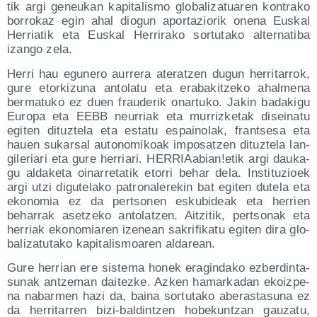
tik argi geneu­kan kapi­ta­lis­mo glo­ba­li­za­tua­ren kon­tra­ko
borro­kaz egin ahal dio­gun apor­ta­zio­rik one­na Eus­kal
Herria­tik eta Eus­kal Herri­ra­ko sor­tu­ta­ko alter­na­ti­ba
izan­go zela.
Herri hau egu­ne­ro aurre­ra ate­ratzen dugun herri­ta­rrok,
gure etor­ki­zu­na anto­la­tu eta era­ba­kitze­ko ahal­me­na
ber­ma­tu­ko ez duen frau­de­rik onar­tu­ko. Jakin bada­ki­gu
Euro­pa eta EEBB neu­rriak eta murriz­ke­tak disei­na­tu
egi­ten dituz­te­la eta esta­tu espai­no­lak, fran­tse­sa eta
hauen sukar­sal auto­no­mi­koak impo­satzen dituz­te­la lan­
gi­le­ria­ri eta gure herria­ri. HERRIAabian!etik argi dau­ka­
gu alda­ke­ta oina­rre­ta­tik eto­rri behar dela. Ins­ti­tu­zioek
argi utzi digu­te­la­ko patro­na­le­re­kin bat egi­ten dute­la eta
eko­no­mia ez da per­tso­nen esku­bi­deak eta herrien
beha­rrak asetze­ko anto­latzen. Aitzi­tik, per­tso­nak eta
herriak eko­no­mia­ren ize­nean sakri­fi­ka­tu egi­ten dira glo­
ba­li­za­tu­ta­ko kapi­ta­lis­moa­ren aldarean.
Gure herrian ere sis­te­ma honek era­gin­da­ko ezber­din­ta­
su­nak antze­man dai­tez­ke. Azken hamar­ka­dan ekoiz­pe­
na nabar­men hazi da, bai­na sor­tu­ta­ko abe­ras­ta­su­na ez
da herri­ta­rren bizi-bal­din­tzen hobe­kun­tzan gau­za­tu,