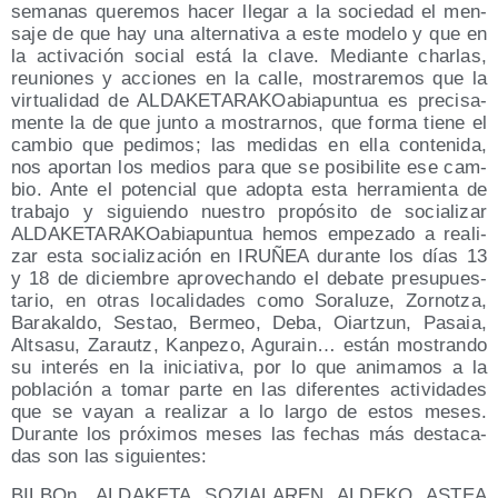
sema­nas que­re­mos hacer lle­gar a la socie­dad el men­
sa­je de que hay una alter­na­ti­va a este mode­lo y que en
la acti­va­ción social está la cla­ve. Median­te char­las,
reunio­nes y accio­nes en la calle, mos­tra­re­mos que la
vir­tua­li­dad de ALDA­KE­TA­RA­KOa­bia­pun­tua es pre­ci­sa­
men­te la de que jun­to a mos­trar­nos, que for­ma tie­ne el
cam­bio que pedi­mos; las medi­das en ella con­te­ni­da,
nos apor­tan los medios para que se posi­bi­li­te ese cam­
bio. Ante el poten­cial que adop­ta esta herra­mien­ta de
tra­ba­jo y siguien­do nues­tro pro­pó­si­to de socia­li­zar
ALDA­KE­TA­RA­KOa­bia­pun­tua hemos empe­za­do a rea­li­
zar esta socia­li­za­ción en IRUÑEA duran­te los días 13
y 18 de diciem­bre apro­ve­chan­do el deba­te pre­su­pues­
ta­rio, en otras loca­li­da­des como Sora­lu­ze, Zor­notza,
Bara­kal­do, Ses­tao, Bermeo, Deba, Oiar­tzun, Pasaia,
Altsa­su, Zarautz, Kan­pe­zo, Agu­rain… están mos­tran­do
su inte­rés en la ini­cia­ti­va, por lo que ani­ma­mos a la
pobla­ción a tomar par­te en las dife­ren­tes acti­vi­da­des
que se vayan a rea­li­zar a lo lar­go de estos meses.
Duran­te los pró­xi­mos meses las fechas más des­ta­ca­
das son las siguientes:
BIL­BOn, ALDAKETA SOZIALAREN ALDEKO ASTEA