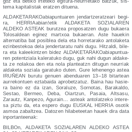
goz eta beti­ko irte­te­ko egi­tu­ra-neu­rrie­ta­ko batzuk, sis­
te­ma kapi­ta­lis­tak eratzen dituena.
ALDA­KE­TA­RA­KOa­bia­pun­tua­ren jen­dar­tze­ratzea­ri begi­
ra, HERRIAabian!etik ALDAKETA SOZIALAREN
ALDEKO ASTEAK burutzea pro­po­satzen dugu bukae­ra
Tolo­sal­dean egi­nez martxoa bukae­ran. Aste haue­kin
alter­na­ti­ba bat posi­blea dela eta horre­ta­ra­ko anto­la­ke­ta
ezin­bes­te­koa dela jen­der­ta­ra­tu nahi dugu. Hitzal­di, bile­
ra eta kalee­kin­tzen bidez ALDA­KE­TA­RA­KOa­bia­pun­tua­
ren poten­tzia­la kale­ra­tu­ko dugu, guk nahi dugun alda­ke­
ta ze nola­koa den eta nola plan­te­atzn ditu­gun neu­rriak
alda­ke­ta sozia­la gara­tu­ko duten. Gure lehe­nen­go astea
IRUÑEAN buru­tu genuen aben­dua­ren 13 – 18 bitar­tean
aurre­kon­tuen ezta­bai­da apro­betza­tuz. Bai­na hau hasie­
ra baino ez da izan, Sora­lu­ze, Sor­no­tas, Bara­kal­do,
Ses­tao, Bermeo, Deba, Oiar­tzun, Pasaia, Altsa­su,
Zarautz, Kan­pe­zo, Agu­rain… asteak anto­latze­ko intere­
sa piz­tu da, eta espe­ro dugu EUSKAL HERRIA oso­tik
asmoa zabal­tzea. Dato­zen hila­be­tee­tan hauek dira data
inportanteenak:
BIL­BOn, ALDAKETA SOZIALAREN ALDEKO ASTEA