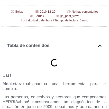
Boltxe
2010-12-20
No hay comentarios
Berriak
[jp_post_view]
Irakurtzeko denbora / Tiempo de lectura: 6 min.
Tabla de contenidos
Cast
Alda­ke­ta­ra­koa­bia­pun­tua una herra­mien­ta para el
cambio.
Las per­so­nas, colec­ti­vos y sec­to­res que com­po­ne­mos
HERRIAa­bian! con­sen­sua­mos un diag­nós­ti­co de la
situa­ción en junio de 2009, deba­ti­mos y acor­da­mos en