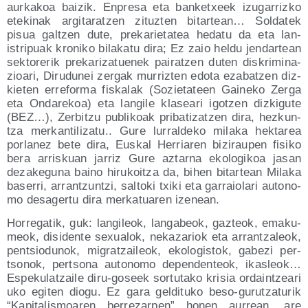
aur­ka­koa bai­zik. Enpre­sa eta ban­ketxeek izu­ga­rriz­ko
ete­ki­nak argi­ta­ratzen zituz­ten bitar­tean… Sol­da­tek
pisua gal­tzen dute, pre­ka­rie­ta­tea heda­tu da eta lan-
istri­puak kro­ni­ko bila­ka­tu dira; Ez zaio hel­du jen­dar­tean
sek­to­re­rik pre­ka­ri­za­tue­nek pai­ratzen duten dis­kri­mi­na­
zioa­ri, Diru­du­nei zer­gak murriz­ten edo­ta eza­batzen diz­
kie­ten erre­for­ma fis­ka­lak (Sozie­ta­teen Gai­ne­ko Zer­ga
eta Onda­re­koa) eta lan­gi­le kla­sea­ri igotzen diz­ki­gu­te
(BEZ…), Zer­bitzu publi­koak pri­ba­ti­zatzen dira, hez­kun­
tza mer­kan­ti­li­za­tu.. Gure lurral­de­ko mila­ka hek­ta­rea
por­la­nez bete dira, Eus­kal Herria­ren bizi­rau­pen fisi­ko
bera arris­kuan jarriz Gure aztar­na eko­lo­gi­koa jasan
deza­ke­gu­na baino hiru­koitza da, bihen bitar­tean Mila­ka
base­rri, arran­tzun­tzi, sal­to­ki txi­ki eta garraio­la­ri auto­no­
mo des­ager­tu dira mer­ka­tua­ren izenean.
Horre­ga­tik, guk: lan­gi­leok, lan­ga­beok, gaz­teok, ema­ku­
meok, disi­den­te sexua­lok, neka­za­riok eta arran­tza­leok,
pen­tsio­du­nok, migratzai­leok, eko­lo­gis­tok, gabe­zi per­
tso­nok, per­tso­na auto­no­mo depen­den­teok, ikas­leok…
Espe­ku­latzai­le diru-goseek sor­tu­ta­ko kri­sia ordain­tzea­ri
uko egi­ten dio­gu. Ez gara gel­di­tu­ko beso-gurutza­tu­rik
“Kapi­ta­lis­moa­ren berre­zar­pen” honen aurrean, are