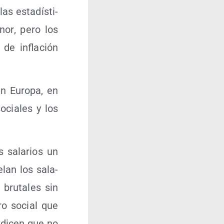
as esta­dís­ti­
nor, pero los
de infla­ción
en Euro­pa, en
ocia­les y los
s sala­rios un
­lan los sala­
 bru­ta­les sin
­ro social que
e dicen que no