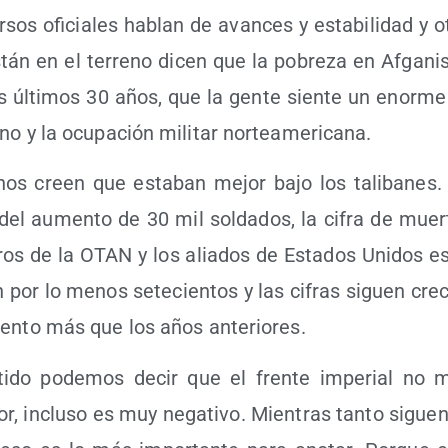
r­sos ofi­cia­les hablan de avan­ces y esta­bi­li­dad y 
tán en el terreno dicen que la pobre­za en Afga­nis
s últi­mos 30 años, que la gen­te sien­te un enor­me 
no y la ocu­pa­ción mili­tar norteamericana.
os creen que esta­ban mejor bajo los tali­ba­nes. Es
el aumen­to de 30 mil sol­da­dos, la cifra de muer­
­ros de la OTAN y los alia­dos de Esta­dos Uni­dos e
 por lo menos sete­cien­tos y las cifras siguen cre­c
ien­to más que los años anteriores.
ti­do pode­mos decir que el fren­te impe­rial no 
eor, inclu­so es muy nega­ti­vo. Mien­tras tan­to sigu