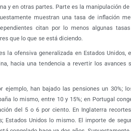
­na y en otras par­tes. Par­te es la mani­pu­la­ción de l
es­ta­men­te mues­tran una tasa de infla­ción me
de­pen­dien­tes citan por lo menos algu­nas tasas 
es que lo que se está diciendo.
es la ofen­si­va gene­ra­li­za­da en Esta­dos Uni­dos, 
i­na, hacia una ten­den­cia a rever­tir los avan­ces s
r ejem­plo, han baja­do las pen­sio­nes un 30%; lo
­ña lo mis­mo, entre 10 y 15%; en Por­tu­gal con­ge
­ción del 5 o 6 por cien­to. En Ingla­te­rra recor­tes
es; Esta­dos Uni­dos lo mis­mo. El impor­te de segu
está con­ge­la­do hace ya dos años. Supues­ta­men­t