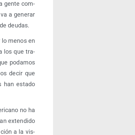
 la gen­te com­
 va a gene­rar
n de deudas.
r lo menos en
 los que tra­
s que poda­mos
­mos decir que
es han esta­do
­ri­cano no ha
an exten­di­do
­ción a la vis­