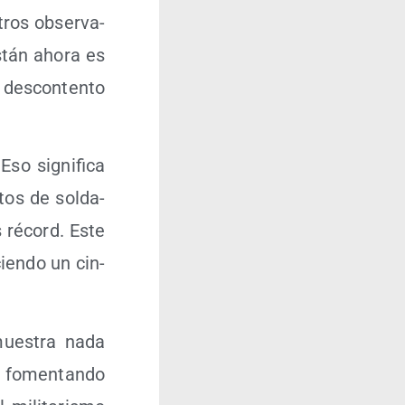
otros obser­va­
­tán aho­ra es
des­con­ten­to
o sig­ni­fi­ca
tos de sol­da­
s récord. Este
ien­do un cin­
mues­tra nada
en fomen­tan­do