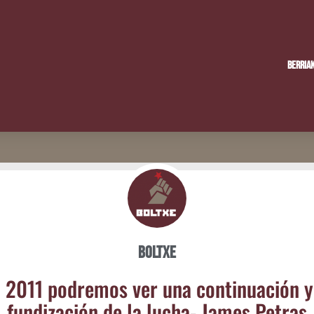
Berria
Boltxe
l 2011 podre­mos ver una con­ti­nua­ción y
fun­di­za­ción de la lucha- James Petras