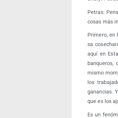
Petras: Pen­
cosas más im
Pri­me­ro, en
sa cose­cha­
aquí en Esta­
ban­que­ros, 
mis­mo momen­
los tra­ba­j
ganan­cias. Y
que es los aj
Es un fenó­m