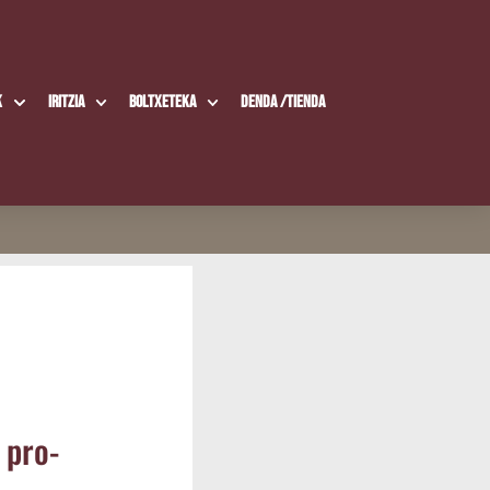
k
Iritzia
Boltxe­te­ka
Den­da /​Tien­da
 pro­