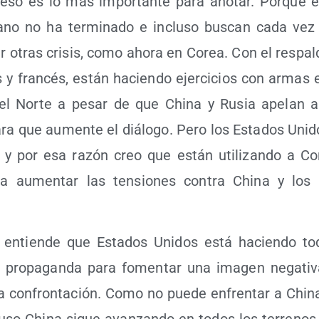
y eso es lo más impor­tan­te para ano­tar. Por­que el 
­cano no ha ter­mi­na­do e inclu­so bus­can cada ve
ar otras cri­sis, como aho­ra en Corea. Con el res­pal­
s y fran­cés, están hacien­do ejer­ci­cios con armas e
l Nor­te a pesar de que Chi­na y Rusia ape­lan al
ara que aumen­te el diá­lo­go. Pero los Esta­dos Uni­
go y por esa razón creo que están uti­li­zan­do a 
ara aumen­tar las ten­sio­nes con­tra Chi­na y los 
 entien­de que Esta­dos Uni­dos está hacien­do tod
 pro­pa­gan­da para fomen­tar una ima­gen nega­ti­
esta con­fron­ta­ción. Como no pue­de enfren­tar a Chi­n