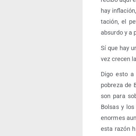
hay infla­ció
ta­ción, el pe
absur­do y a 
Sí que hay un
vez cre­cen l
Digo esto a p
pobre­za de B
son para sobr
Bol­sas y los 
enor­mes aume
esta razón ha