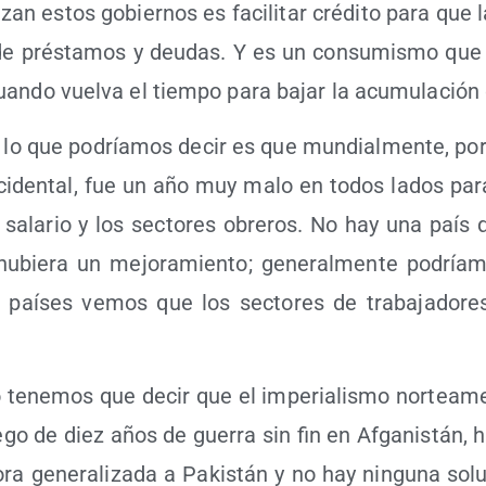
­zan estos gobier­nos es faci­li­tar cré­di­to para que
 de prés­ta­mos y deu­das. Y es un con­su­mis­mo que
uan­do vuel­va el tiem­po para bajar la acu­mu­la­ció
 lo que podría­mos decir es que mun­dial­men­te, po
ci­den­tal, fue un año muy malo en todos lados para
 sala­rio y los sec­to­res obre­ros. No hay una paí
hubie­ra un mejo­ra­mien­to; gene­ral­men­te podría
paí­ses vemos que los sec­to­res de tra­ba­ja­do­r
 tene­mos que decir que el impe­ria­lis­mo nor­te­ame
e­go de diez años de gue­rra sin fin en Afga­nis­tán, h
­ra gene­ra­li­za­da a Pakis­tán y no hay nin­gu­na solu