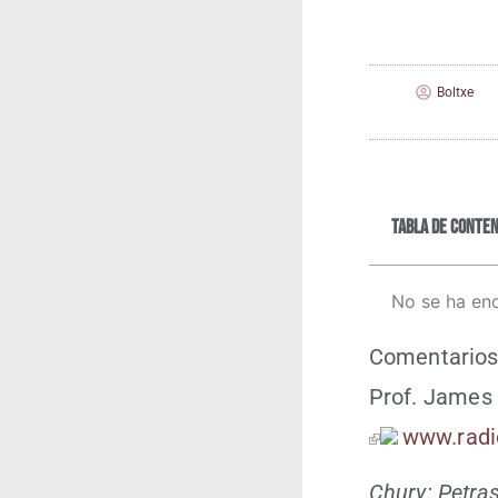
Boltxe
Tabla de conten
No se ha en
Comen­ta­rio
Prof. James 
www​.radi
Chury: Petras