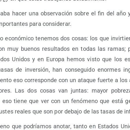
sa­ba hacer una obser­va­ción sobre el fin del año 
por­tan­tes para considerar.
 lo eco­nó­mi­co tene­mos dos cosas: los que invir­tie­
ron muy bue­nos resul­ta­dos en todas las ramas;
dos Uni­dos y en Euro­pa hemos vis­to que los espe
casas de inver­sión, han con­se­gui­do enor­mes in
to eso corres­pon­de con un ata­que fuer­te a los as
a­do­res. Las dos cosas van jun­tas: mayor pobre­
 eso tie­ne que ver con un fenó­meno que está gene
us­tes reales que son por deba­jo de las tasas de in
eno que podría­mos ano­tar, tan­to en Esta­dos Un