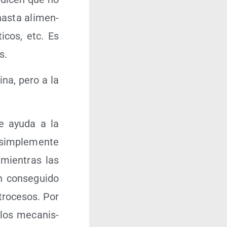
as­ta ali­men­
ti­cos, etc. Es
s.
­na, pero a la
de ayu­da a la
sim­ple­men­te
 mien­tras las
n con­se­gui­do
ro­ce­sos. Por
 los meca­nis­