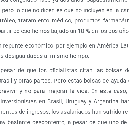
n, pero lo que no dicen es que no inclu­yen en la can
tró­leo, tra­ta­mien­to médi­co, pro­duc­tos far­ma­céu­
par­tir de eso hemos baja­do un 10 % en los dos año
 repun­te eco­nó­mi­co, por ejem­plo en Amé­ri­ca Lati
as des­igual­da­des al mis­mo tiempo.
esar de que los ofi­cia­lis­tas citan las bol­sas 
ra­sil y otras par­tes. Pero estas bol­sas de ayu­da 
e­vi­vir y no para mejo­rar la vida. En este caso,
inver­sio­nis­tas en Bra­sil, Uru­guay y Argen­ti­na ha
n­tos de ingre­sos, los asa­la­ria­dos han sufri­do ret
y bas­tan­te des­con­ten­to, a pesar de que uno de