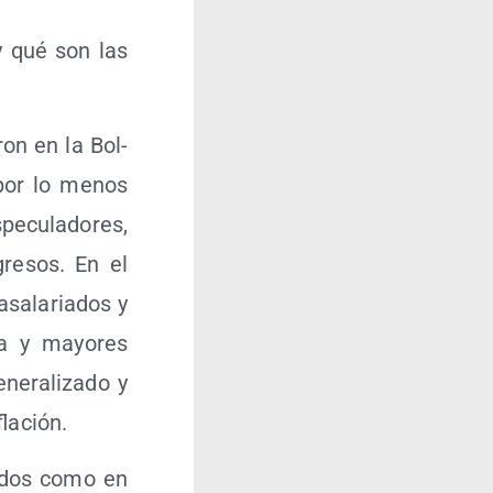
y qué son las
ron en la Bol­
 por lo menos
­cu­la­do­res,
gre­sos. En el
a­la­ria­dos y
za y mayo­res
­ra­li­za­do y
flación.
i­dos como en