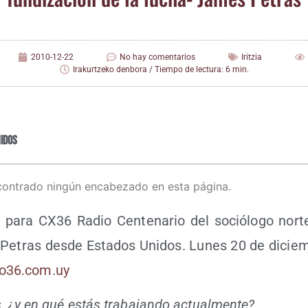
2010-12-22
No hay comentarios
Iritzia
Irakurtzeko denbora / Tiempo de lectura: 6 min.
idos
contrado ningún encabezado en esta página.
s para CX36 Radio Cen­te­na­rio del soció­lo­go nor
Petras des­de Esta­dos Uni­dos. Lunes 20 de diciem
o36​.com​.uy
, ¿y en qué estás tra­ba­jan­do actualmente?