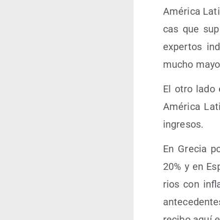
Amé­ri­ca Lati
cas que supu
exper­tos in
mucho mayo­r
El otro lado 
Amé­ri­ca Lat
ingresos.
En Gre­cia po
20% y en Espa
rios con infla
ante­ce­den­t
reci­bo aquí 