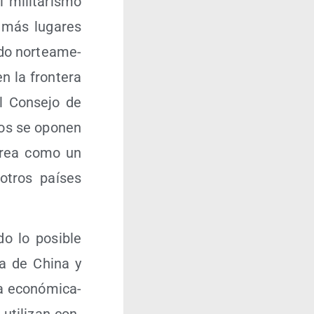
mili­ta­ris­mo
z más luga­res
do nor­te­ame­
n la fron­te­ra
 Con­se­jo de
dos se opo­nen
Corea como un
otros paí­ses
o lo posi­ble
va de Chi­na y
a eco­nó­mi­ca­