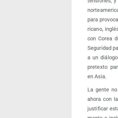
ten­sio­nes, 
nor­te­ame­ri
para pro­vo­c
ri­cano, inglé
con Corea de
Segu­ri­dad p
a un diá­lo­
pre­tex­to p
en Asia.
La gen­te no
aho­ra con la
jus­ti­fi­car 