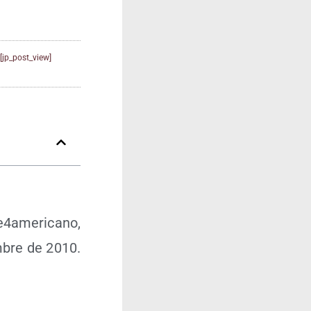
[jp_post_view]
te4americano,
­bre de 2010.