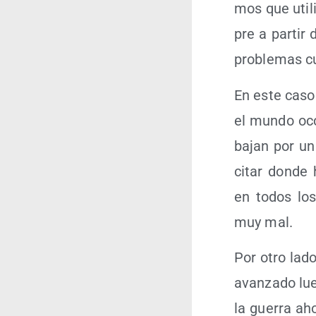
mos que uti­li
pre a par­tir
pro­ble­mas c
En este caso
el mun­do oc
ba­jan por un
citar don­de 
en todos los 
muy mal.
Por otro lado
avan­za­do lu
la gue­rra aho