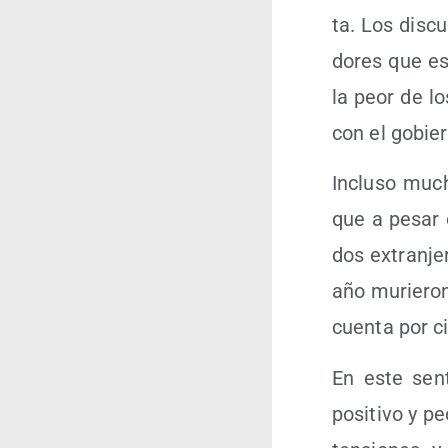
ta. Los dis­cu
do­res que es
la peor de lo
con el gobier
Inclu­so much
que a pesar d
dos extran­je
año murie­ron
cuen­ta por c
En este sen­
posi­ti­vo y p