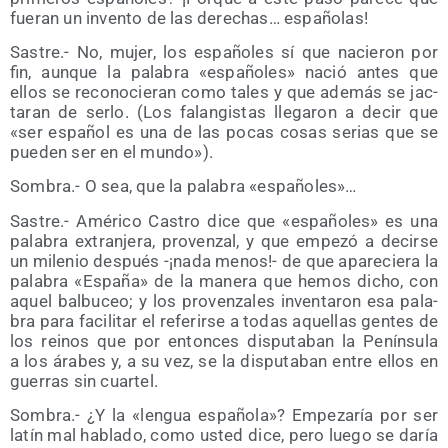
fue­ran un inven­to de las dere­chas… españolas!
Sas­tre.- No, mujer, los espa­ño­les sí que nacie­ron por
fin, aun­que la pala­bra «espa­ño­les» nació antes que
ellos se reco­no­cie­ran como tales y que ade­más se jac­
ta­ran de ser­lo. (Los falan­gis­tas lle­ga­ron a decir que
«ser espa­ñol es una de las pocas cosas serias que se
pue­den ser en el mundo»).
Som­bra.- O sea, que la pala­bra «espa­ño­les»…
Sas­tre.- Amé­ri­co Cas­tro dice que «espa­ño­les» es una
pala­bra extran­je­ra, pro­ven­zal, y que empe­zó a decir­se
un mile­nio des­pués -¡nada menos!- de que apa­re­cie­ra la
pala­bra «Espa­ña» de la mane­ra que hemos dicho, con
aquel bal­bu­ceo; y los pro­ven­za­les inven­ta­ron esa pala­
bra para faci­li­tar el refe­rir­se a todas aque­llas gen­tes de
los rei­nos que por enton­ces dispu­taban la Penín­su­la
a los ára­bes y, a su vez, se la dispu­taban entre ellos en
gue­rras sin cuartel.
Som­bra.- ¿Y la «len­gua espa­ño­la»? Empe­za­ría por ser
latín mal habla­do, como usted dice, pero lue­go se daría