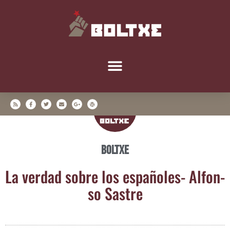
Boltxe
La ver­dad sobre los espa­ño­les- Alfon­
so Sastre