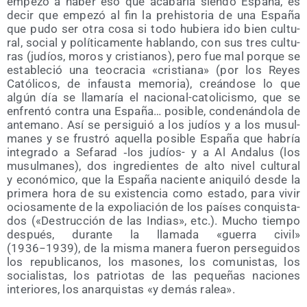
empe­zó a haber eso que aca­ba­ría sien­do Espa­ña, es
decir que empe­zó al fin la pre­his­to­ria de una Espa­ña
que pudo ser otra cosa si todo hubie­ra ido bien cul­tu­
ral, social y polí­ti­ca­men­te hablan­do, con sus tres cul­tu­
ras (judíos, moros y cris­tia­nos), pero fue mal por­que se
esta­ble­ció una teo­cra­cia «cris­tia­na» (por los Reyes
Cató­li­cos, de infaus­ta memo­ria), creán­do­se lo que
algún día se lla­ma­ría el nacio­nal-cato­li­cis­mo, que se
enfren­tó con­tra una Espa­ña… posi­ble, con­de­nán­do­la de
ante­mano. Así se per­si­guió a los judíos y a los musul­
ma­nes y se frus­tró aque­lla posi­ble Espa­ña que habría
inte­gra­do a Sefa­rad ‑los judíos- y a Al Anda­lus (los
musul­ma­nes), dos ingre­dien­tes de alto nivel cul­tu­ral
y eco­nó­mi­co, que la Espa­ña nacien­te ani­qui­ló des­de la
pri­me­ra hora de su exis­ten­cia como esta­do, para vivir
ocio­sa­men­te de la expo­lia­ción de los paí­ses con­quis­ta­
dos («Des­truc­ción de las Indias», etc.). Mucho tiem­po
des­pués, duran­te la lla­ma­da «gue­rra civil»
(1936−1939), de la mis­ma mane­ra fue­ron per­se­gui­dos
los repu­bli­ca­nos, los maso­nes, los comu­nis­tas, los
socia­lis­tas, los patrio­tas de las peque­ñas nacio­nes
inte­rio­res, los anar­quis­tas «y demás ralea».