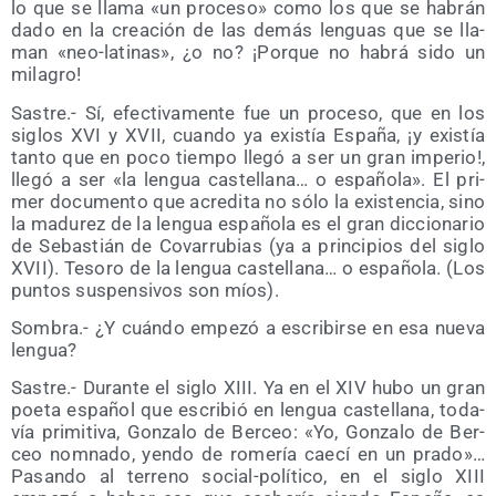
lo que se lla­ma «un pro­ce­so» como los que se habrán
dado en la crea­ción de las demás len­guas que se lla­
man «neo-lati­nas», ¿o no? ¡Por­que no habrá sido un
milagro!
Sas­tre.- Sí, efec­ti­va­men­te fue un pro­ce­so, que en los
siglos XVI y XVII, cuan­do ya exis­tía Espa­ña, ¡y exis­tía
tan­to que en poco tiem­po lle­gó a ser un gran impe­rio!,
lle­gó a ser «la len­gua cas­te­lla­na… o espa­ño­la». El pri­
mer docu­men­to que acre­di­ta no sólo la exis­ten­cia, sino
la madu­rez de la len­gua espa­ño­la es el gran dic­cio­na­rio
de Sebas­tián de Cova­rru­bias (ya a prin­ci­pios del siglo
XVII). Teso­ro de la len­gua cas­te­lla­na… o espa­ño­la. (Los
pun­tos sus­pen­si­vos son míos).
Som­bra.- ¿Y cuán­do empe­zó a escri­bir­se en esa nue­va
lengua?
Sas­tre.- Duran­te el siglo XIII. Ya en el XIV hubo un gran
poe­ta espa­ñol que escri­bió en len­gua cas­te­lla­na, toda­
vía pri­mi­ti­va, Gon­za­lo de Ber­ceo: «Yo, Gon­za­lo de Ber­
ceo nom­na­do, yen­do de rome­ría cae­cí en un pra­do»…
Pasan­do al terreno social-polí­ti­co, en el siglo XIII