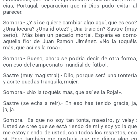
cias, Por­tu­gal; sepa­ra­ción que ni Dios pudo evi­tar al
parecer.
Som­bra.- ¿Y si se quie­re cam­biar algo aquí, qué es eso?
¿Una locu­ra? ¿Una idio­tez? ¿Una trai­ción? Sas­tre (muy
serio).- Más bien un peca­do mor­tal. Espa­ña es como
aque­lla flor de Juan Ramón Jimé­nez. «No la toquéis
más, que así es la rosa».
Som­bra.- Bueno, aho­ra se podría decir de otra for­ma,
con eso del cam­peo­na­to mun­dial de fútbol.
Sas­tre (muy magis­tral).- Dilo, por­que será una ton­te­ría
y así te que­das tran­qui­la, mujer.
Som­bra.- «No la toquéis más, que así es la Roja!».
Sas­tre (se echa a reír).- En eso has teni­do gra­cia, ja,
ja, ja.
Som­bra.- Es que no soy tan ton­ta, maes­tro, ¡y velay!:
Usted se cree que se está rien­do de mí y soy yo la que
me estoy rien­do de usted, con todos los res­pe­tos, eso
sí. Pero tam­bién me gus­ta­ría que me dije­ra algo en