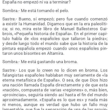
Espa­ña no empe­zó ni va a terminar?
Som­bra.- Me está toman­do el pelo.
Sas­tre.- Bueno, sí empe­zó; pero fue cuan­do comen­zó
a exis­tir la Huma­ni­dad. Diga­mos que en la era paleo­lí­ti­
ca; si no, mira este libro de Manuel Balles­te­ros Gai­
brois, «Peque­ña his­to­ria de Espa­ña». En el pri­mer capí­
tu­lo habla de «los espa­ño­les que talla­ron la pie­dra»;
y des­de lue­go todo el mun­do sabe que la his­to­ria de la
pin­tu­ra espa­ño­la empe­zó cuan­do unos espa­ño­les pin­
ta­ron unos bison­tes en Altamira.
Som­bra.- Me está gas­tan­do una broma.
Sas­tre.- Los que lo creen no lo dicen en bro­ma. Los
falan­gis­tas espa­ño­les habla­ban muy seria­men­te de «la
eter­na meta­fí­si­ca de Espa­ña». O sea, de que Dios hizo
una nación lla­ma­da Espa­ña direc­ta­men­te y de que esta
«nación», com­pues­ta de varias «regio­nes» o, más bien,
«pro­vin­cias», segui­ría sien­do así has­ta el fin del mun­do
apro­xi­ma­da­men­te. «Espa­ña es lo que es» y nada más
ni menos, aun­que es ver­dad que hubo un fallo muy
lamen­ta­ble, que fue la sepa­ra­ción de una de las pro­vin­