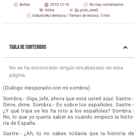
Boltxe
2010-12-10
No hay comentarios
Iritzia
[jp_post_view]
Irakurtzeko denbora / Tiempo de lectura: 5 min.
Tabla de contenidos
No se ha encontrado ningún encabezado en esta
página.
(Diá­lo­go ines­pe­ra­do con mi sombra)
Som­bra.- Oiga, jefe, aho­ra que está usted aquí. Sas­tre.-
Dime, dime. Som­bra.- Es sobre los espa­ño­les. Sas­tre.-
¿Y qué tri­pa se les ha roto a los espa­ño­les? Som­bra.-
No, lo que yo que­ría saber es cuán­do empe­zó la his­to­
ria de España.
Sas­tre.- ¿Ah, tú no sabes toda­vía que la his­to­ria de