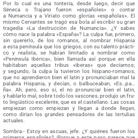
Por lo cual es una ton­te­ría, des­de lue­go, decir que
Séne­ca o Tra­jano fue­ron «espa­ño­les» o con­tar
a Numan­cia y a Viria­to como glo­rias «espa­ño­las». El
mis­mo Cer­van­tes se tra­gó esa bola al escri­bir su gran
tra­ge­dia «La des­truc­ción de Numan­cia». ¿Y sabes
cómo nace la pala­bra «Espa­ña»? La cul­pa fue, pri­me­ro,
sin que­rer­lo, de los roma­nos, al nom­brar His­pa­nia
a esta penín­su­la que los grie­gos, con su talen­to prác­ti­
co y rea­lis­ta, se habían limi­ta­do a nom­brar como
«Penín­su­la Ibé­ri­ca», bien lla­ma­da así por­que en ella
habi­ta­ban aque­llas tri­bus «ibe­ras» que decía­mos;
y segun­do, la cul­pa la tuvie­ron los his­pano-roma­nos,
que no apren­die­ron bien el latín y pro­nun­cia­ban mal la
pala­bra His­pa­nia, y decían, o bal­bu­cea­ban, «Es…pa…
ña». Ah, pero, eso sí, el no pro­nun­ciar bien el latín,
y hablar­lo mal, sobre todo los vas­co­nes, pro­du­jo un fru­
to lin­güís­ti­co exce­len­te, que es el cas­te­llano. Las cosas
empie­zan como empie­zan y lle­gan a don­de lle­gan,
como dirían los gran­des pen­sa­do­res de las ter­tu­lias
actuales.
Som­bra.- Estoy en ascuas, jefe. ¿Y quié­nes fue­ron los
pri­me­ros espa­ño­les? ¡Por­que a este paso pare­ce que