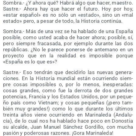
Som­bra.- ¿Y aho­ra qué? Habrá algo que hacer, maes­tro.
Sas­tre.- Aho­ra hay que hacer el futu­ro. Hoy por hoy,
«estar espa­ñol» es no sólo un «esta­do», sino un «mal
esta­do» pero, a pesar de todo, la His­to­ria continúa.
Som­bra.- Más de una vez se ha habla­do de una Espa­ña
posi­ble, como usted aca­ba de hacer aho­ra; posi­ble, sí,
pero siem­pre fra­ca­sa­da, por ejem­plo duran­te las dos
repú­bli­cas. ¿No le pare­ce poner­se de ante­mano en un
pro­yec­to que en la reali­dad es impo­si­ble por­que
«Espa­ña es lo que es»?
Sas­tre.- Eso ten­drán que deci­dir­lo las nue­vas gene­ra­
cio­nes. En la His­to­ria mun­dial están ocu­rrien­do siem­
pre cosas impo­si­bles o, por lo menos, ines­pe­ra­das:
cosas gran­des, como fue la derro­ta de dos gran­des
poten­cias, Fran­cia y los Esta­dos Uni­dos, por un peque­
ño país como Viet­nam; y cosas peque­ñas (¡pero tam­
bién muy gran­des!) como lo que duran­te los últi­mos
trein­ta años vie­ne ocu­rrien­do en Mari­na­le­da (Anda­lu­
cía), de lo cual nos ha habla­do hace poco en Donos­tia
su alcal­de, Juan Manuel Sán­chez Gor­di­llo, con mucha
pasión y pode­ro­sas razo­nes. ¡Gora Marinaleda!