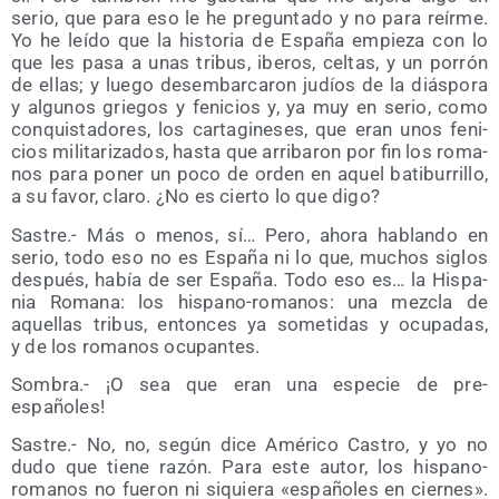
serio, que para eso le he pre­gun­ta­do y no para reír­me.
Yo he leí­do que la his­to­ria de Espa­ña empie­za con lo
que les pasa a unas tri­bus, ibe­ros, cel­tas, y un porrón
de ellas; y lue­go des­em­bar­ca­ron judíos de la diás­po­ra
y algu­nos grie­gos y feni­cios y, ya muy en serio, como
con­quis­ta­do­res, los car­ta­gi­ne­ses, que eran unos feni­
cios mili­ta­ri­za­dos, has­ta que arri­ba­ron por fin los roma­
nos para poner un poco de orden en aquel bati­bu­rri­llo,
a su favor, cla­ro. ¿No es cier­to lo que digo?
Sas­tre.- Más o menos, sí… Pero, aho­ra hablan­do en
serio, todo eso no es Espa­ña ni lo que, muchos siglos
des­pués, había de ser Espa­ña. Todo eso es… la His­pa­
nia Roma­na: los his­pano-roma­nos: una mez­cla de
aque­llas tri­bus, enton­ces ya some­ti­das y ocu­pa­das,
y de los roma­nos ocupantes.
Som­bra.- ¡O sea que eran una espe­cie de pre-
españoles!
Sas­tre.- No, no, según dice Amé­ri­co Cas­tro, y yo no
dudo que tie­ne razón. Para este autor, los his­pano-
roma­nos no fue­ron ni siquie­ra «espa­ño­les en cier­nes».