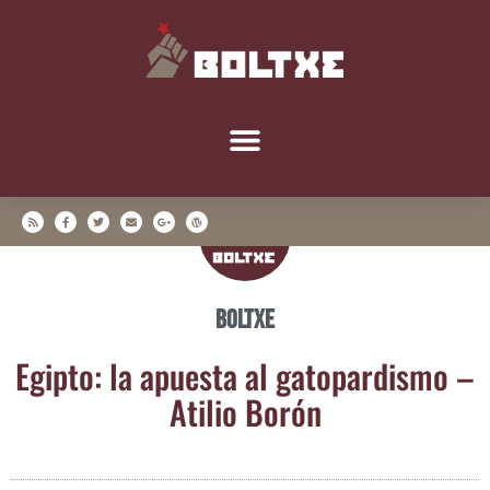
Boltxe
Egip­to: la apues­ta al gato­par­dis­mo –
Ati­lio Borón