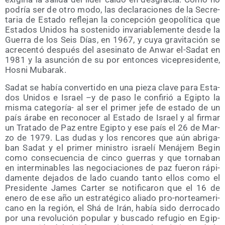
podría ser de otro modo, las decla­ra­cio­nes de la Secre­
ta­ria de Esta­do refle­jan la con­cep­ción geo­po­lí­ti­ca que
Esta­dos Uni­dos ha sos­te­ni­do inva­ria­ble­men­te des­de la
Gue­rra de los Seis Días, en 1967, y cuya gra­vi­ta­ción se
acre­cen­tó des­pués del ase­si­na­to de Anwar el-Sadat en
1981 y la asun­ción de su por enton­ces vice­pre­si­den­te,
Hos­ni Mubarak.
Sadat se había con­ver­ti­do en una pie­za cla­ve para Esta­
dos Uni­dos e Israel –y de paso le con­fi­rió a Egip­to la
mis­ma cate­go­ría- al ser el pri­mer jefe de esta­do de un
país ára­be en reco­no­cer al Esta­do de Israel y al fir­mar
un Tra­ta­do de Paz entre Egip­to y ese país el 26 de Mar­
zo de 1979. Las dudas y los ren­co­res que aún abri­ga­
ban Sadat y el pri­mer minis­tro israe­lí Mená­jem Begin
como con­se­cuen­cia de cin­co gue­rras y que tor­na­ban
en inter­mi­na­bles las nego­cia­cio­nes de paz fue­ron rápi­
da­men­te deja­dos de lado cuan­do tan­to ellos como el
Pre­si­den­te James Car­ter se noti­fi­ca­ron que el 16 de
enero de ese año un estra­té­gi­co alia­do pro-nor­te­ame­ri­
cano en la región, el Shá de Irán, había sido derro­ca­do
por una revo­lu­ción popu­lar y bus­ca­do refu­gio en Egip­