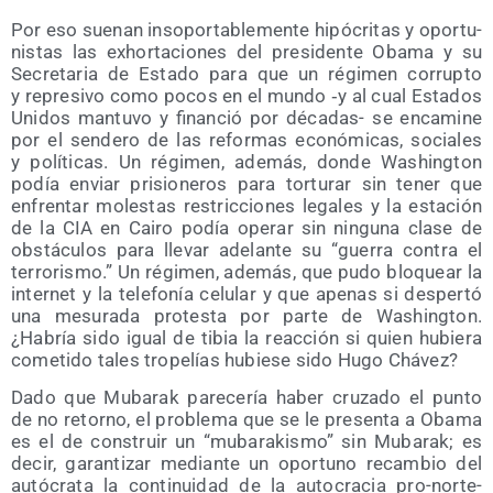
Por eso sue­nan inso­por­ta­ble­men­te hipó­cri­tas y opor­tu­
nis­tas las exhor­ta­cio­nes del pre­si­den­te Oba­ma y su
Secre­ta­ria de Esta­do para que un régi­men corrup­to
y repre­si­vo como pocos en el mun­do ‑y al cual Esta­dos
Uni­dos man­tu­vo y finan­ció por déca­das- se enca­mi­ne
por el sen­de­ro de las refor­mas eco­nó­mi­cas, socia­les
y polí­ti­cas. Un régi­men, ade­más, don­de Washing­ton
podía enviar pri­sio­ne­ros para tor­tu­rar sin tener que
enfren­tar moles­tas res­tric­cio­nes lega­les y la esta­ción
de la CIA en Cai­ro podía ope­rar sin nin­gu­na cla­se de
obs­tácu­los para lle­var ade­lan­te su “gue­rra con­tra el
terro­ris­mo.” Un régi­men, ade­más, que pudo blo­quear la
inter­net y la tele­fo­nía celu­lar y que ape­nas si des­per­tó
una mesu­ra­da pro­tes­ta por par­te de Washing­ton.
¿Habría sido igual de tibia la reac­ción si quien hubie­ra
come­ti­do tales tro­pe­lías hubie­se sido Hugo Chávez?
Dado que Muba­rak pare­ce­ría haber cru­za­do el pun­to
de no retorno, el pro­ble­ma que se le pre­sen­ta a Oba­ma
es el de cons­truir un “muba­ra­kis­mo” sin Muba­rak; es
decir, garan­ti­zar median­te un opor­tuno recam­bio del
autó­cra­ta la con­ti­nui­dad de la auto­cra­cia pro-nor­te­