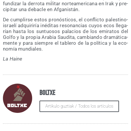
fun­di­zar la derro­ta mili­tar nor­te­ame­ri­ca­na en Irak y pre­
ci­pi­tar una deba­cle en Afganistán.
De cum­plir­se estos pro­nós­ti­cos, el con­flic­to pales­tino-
israe­lí adqui­ri­ría iné­di­tas reso­nan­cias cuyos ecos lle­ga­
rían has­ta los sun­tuo­sos pala­cios de los emi­ra­tos del
Gol­fo y la pro­pia Ara­bia Sau­di­ta, cam­bian­do dra­má­ti­ca­
men­te y para siem­pre el table­ro de la polí­ti­ca y la eco­
no­mía mundiales.
La Hai­ne
Boltxe
Artikulo guztiak / Todos los artículos