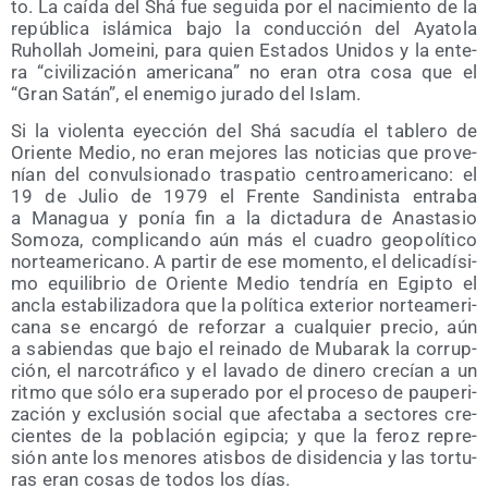
to. La caí­da del Shá fue segui­da por el naci­mien­to de la
repú­bli­ca islá­mi­ca bajo la con­duc­ción del Aya­to­la
Ruho­llah Jomei­ni, para quien Esta­dos Uni­dos y la ente­
ra “civi­li­za­ción ame­ri­ca­na” no eran otra cosa que el
“Gran Satán”, el enemi­go jura­do del Islam.
Si la vio­len­ta eyec­ción del Shá sacu­día el table­ro de
Orien­te Medio, no eran mejo­res las noti­cias que pro­ve­
nían del con­vul­sio­na­do tras­pa­tio cen­tro­ame­ri­cano: el
19 de Julio de 1979 el Fren­te San­di­nis­ta entra­ba
a Mana­gua y ponía fin a la dic­ta­du­ra de Anas­ta­sio
Somo­za, com­pli­can­do aún más el cua­dro geo­po­lí­ti­co
nor­te­ame­ri­cano. A par­tir de ese momen­to, el deli­ca­dí­si­
mo equi­li­brio de Orien­te Medio ten­dría en Egip­to el
ancla esta­bi­li­za­do­ra que la polí­ti­ca exte­rior nor­te­ame­ri­
ca­na se encar­gó de refor­zar a cual­quier pre­cio, aún
a sabien­das que bajo el rei­na­do de Muba­rak la corrup­
ción, el nar­co­trá­fi­co y el lava­do de dine­ro cre­cían a un
rit­mo que sólo era supe­ra­do por el pro­ce­so de pau­pe­ri­
za­ción y exclu­sión social que afec­ta­ba a sec­to­res cre­
cien­tes de la pobla­ción egip­cia; y que la feroz repre­
sión ante los meno­res atis­bos de disi­den­cia y las tor­tu­
ras eran cosas de todos los días.