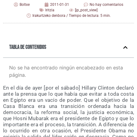
Boltxe
2011-01-31
No hay comentarios
Iritzia
[jp_post_view]
Irakurtzeko denbora / Tiempo de lectura: 5 min.
Tabla de contenidos
No se ha encontrado ningún encabezado en esta
página.
En el día de ayer [por el sába­do] Hillary Clin­ton decla­ró
ante la pren­sa que lo que había que evi­tar a toda cos­ta
en Egip­to era un vacío de poder. Que el obje­ti­vo de la
Casa Blan­ca era una tran­si­ción orde­na­da hacia la
demo­cra­cia, la refor­ma social, la jus­ti­cia eco­nó­mi­ca,
que Hos­ni Muba­rak era el pre­si­den­te de Egip­to y que lo
impor­tan­te era el pro­ce­so, la tran­si­ción. A dife­ren­cia de
lo ocu­rri­do en otra oca­sión, el Pre­si­den­te Oba­ma no
exi­gi­ría la sali­da del líder caí­do en des­gra­cia. Como no