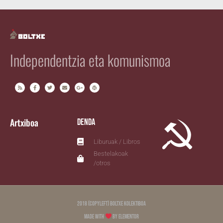
Independentzia eta komunismoa
Artxiboa
Denda
Liburuak / Libros
Bestelakoak
/otros
2018 (copyleft) Boltxe Kolektiboa
Made with
by Elementor