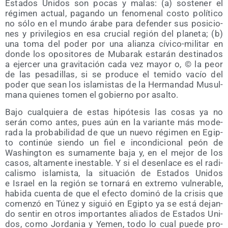
Esta­dos Uni­dos son pocas y malas: (a) sos­te­ner el
régi­men actual, pagan­do un feno­me­nal cos­to polí­ti­co
no sólo en el mun­do ára­be para defen­der sus posi­cio­
nes y pri­vi­le­gios en esa cru­cial región del pla­ne­ta; (b)
una toma del poder por una alian­za cívi­co-mili­tar en
don­de los opo­si­to­res de Muba­rak esta­rán des­ti­na­dos
a ejer­cer una gra­vi­ta­ción cada vez mayor o, © la peor
de las pesa­di­llas, si se pro­du­ce el temi­do vacío del
poder que sean los isla­mis­tas de la Her­man­dad Musul­
ma­na quie­nes tomen el gobierno por asalto.
Bajo cual­quie­ra de estas hipó­te­sis las cosas ya no
serán como antes, pues aún en la varian­te más mode­
ra­da la pro­ba­bi­li­dad de que un nue­vo régi­men en Egip­
to con­ti­núe sien­do un fiel e incon­di­cio­nal peón de
Washing­ton es suma­men­te baja y, en el mejor de los
casos, alta­men­te ines­ta­ble. Y si el des­en­la­ce es el radi­
ca­lis­mo isla­mis­ta, la situa­ción de Esta­dos Uni­dos
e Israel en la región se tor­na­rá en extre­mo vul­ne­ra­ble,
habi­da cuen­ta de que el efec­to domi­nó de la cri­sis que
comen­zó en Túnez y siguió en Egip­to ya se está dejan­
do sen­tir en otros impor­tan­tes alia­dos de Esta­dos Uni­
dos, como Jor­da­nia y Yemen, todo lo cual pue­de pro­