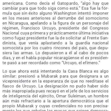
ame­ri­ca­na. Como decía el Gato­par­do, “algo hay que
cam­biar para que todo siga como está.” Esa fue la fór­
mu­la que sin éxi­to alguno Washing­ton inten­tó impo­ner
en los meses ante­rio­res al derrum­be del somo­cis­mo
en Nica­ra­gua, ape­lan­do a la figu­ra de un per­so­na­je del
régi­men, Fran­cis­co Urcu­yo, pre­si­den­te del Con­gre­so
Nacio­nal cuya pri­me­ra y prác­ti­ca­men­te últi­ma ini­cia­ti­va
como fugaz pre­si­den­te fue la de soli­ci­tar al Fren­te San­
di­nis­ta, que venía aplas­tan­do a la guar­dia nacio­nal
somo­cis­ta por los cua­tro rin­co­nes del país, que depu­
sie­ra las armas. Lo depu­sie­ron a él al cabo de pocos
días, y en el habla popu­lar nica­ra­güen­se el ex pre­si­den­
te pasó a ser recor­da­do como “Urcu­yo, el efímero.”
Lo que aho­ra está inten­tan­do la Casa Blan­ca es algo
simi­lar: pre­sio­nó a Muba­rak para que desig­na­ra a un
vice­pre­si­den­te en la espe­ran­za de que no reedi­ta­se el
fias­co de Urcu­yo. La desig­na­ción no pudo haber sido
más inapro­pia­da pues reca­yó en el jefe de los ser­vi­cios
de inte­li­gen­cia del ejér­ci­to, Omar Sulei­man, un hom­bre
aún más refrac­ta­rio a la aper­tu­ra demo­crá­ti­ca que el
pro­pio Muba­rak y cuyas cre­den­cia­les no son pre­ci­sa­
men­te los que anhe­lan las masas que exi­gen demo­cra­