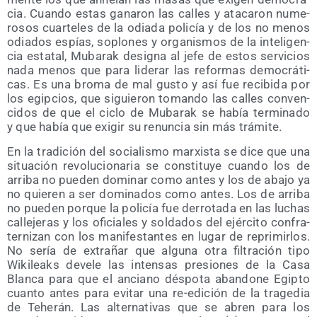
cia. Cuan­do estas gana­ron las calles y ata­ca­ron nume­
ro­sos cuar­te­les de la odia­da poli­cía y de los no menos
odia­dos espías, soplo­nes y orga­nis­mos de la inte­li­gen­
cia esta­tal, Muba­rak desig­na al jefe de estos ser­vi­cios
nada menos que para lide­rar las refor­mas demo­crá­ti­
cas. Es una bro­ma de mal gus­to y así fue reci­bi­da por
los egip­cios, que siguie­ron toman­do las calles con­ven­
ci­dos de que el ciclo de Muba­rak se había ter­mi­na­do
y que había que exi­gir su renun­cia sin más trámite.
En la tra­di­ción del socia­lis­mo mar­xis­ta se dice que una
situa­ción revo­lu­cio­na­ria se cons­ti­tu­ye cuan­do los de
arri­ba no pue­den domi­nar como antes y los de aba­jo ya
no quie­ren a ser domi­na­dos como antes. Los de arri­ba
no pue­den por­que la poli­cía fue derro­ta­da en las luchas
calle­je­ras y los ofi­cia­les y sol­da­dos del ejér­ci­to con­fra­
ter­ni­zan con los mani­fes­tan­tes en lugar de repri­mir­los.
No sería de extra­ñar que algu­na otra fil­tra­ción tipo
Wiki­leaks deve­le las inten­sas pre­sio­nes de la Casa
Blan­ca para que el anciano dés­po­ta aban­do­ne Egip­to
cuan­to antes para evi­tar una re-edi­ción de la tra­ge­dia
de Tehe­rán. Las alter­na­ti­vas que se abren para los