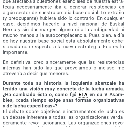
que afec­ta­ba a cues­tio­nes esen­cia­les de nues­tra estra­
te­gia nece­sa­ria­men­te iba a gene­rar resis­ten­cias en
algún sec­tor de nues­tra amplia base social. Lo extra­ño
(y preo­cu­pan­te) hubie­ra sido lo con­tra­rio. En cual­quier
caso, deci­di­mos hacer­lo a nivel nacio­nal de Eus­kal
Herria y sin dar mar­gen alguno ni a la ambi­güe­dad ni
mucho menos a la auto­com­pla­cen­cia. Pues bien, a día
de hoy nues­tra base social está abso­lu­ta­men­te cohe­
sio­na­da con res­pec­to a la nue­va estra­te­gia. Eso es lo
importante.
En defi­ni­ti­va, creo sin­ce­ra­men­te que las resis­ten­cias
inter­nas han sido las que pre­veía­mos o inclu­so me
atre­ve­ría a decir que menores.
Duran­te toda su his­to­ria la izquier­da aber­tza­le ha
teni­do una visión muy con­cre­ta de la lucha arma­da.
¿Ha cam­bia­do ésta o, como fijó
ETA
en su V Asam­
blea, «cada tiem­po exi­ge unas for­mas orga­ni­za­ti­vas
y de lucha específicas»?
El deba­te sobre obje­ti­vos e ins­tru­men­tos de lucha es
un deba­te inhe­ren­te a todas las orga­ni­za­cio­nes ver­da­
de­ra­men­te revo- lucio­na­rias. Las orga­ni­za­cio­nes revo­