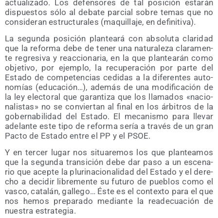
actua­li­za­do. Los defen­so­res de tal posi­ción esta­rán
dis­pues­tos sólo al deba­te par­cial sobre temas que no
con­si­de­ran estruc­tu­ra­les (maqui­lla­je, en definitiva).
La segun­da posi­ción plan­tea­rá con abso­lu­ta cla­ri­dad
que la refor­ma debe de tener una natu­ra­le­za cla­ra­men­
te regre­si­va y reac­cio­na­ria, en la que plan­tea­rán como
obje­ti­vo, por ejem­plo, la recu­pe­ra­ción por par­te del
Esta­do de com­pe­ten­cias cedi­das a la dife­ren­tes auto­
no­mías (edu­ca­ción…), ade­más de una modi­fi­ca­ción de
la ley elec­to­ral que garan­ti­za que los lla­ma­dos «nacio­
na­lis­tas» no se con­vier­tan al final en los árbi­tros de la
gober­na­bi­li­dad del Esta­do. El meca­nis­mo para lle­var
ade­lan­te este tipo de refor­ma sería a tra­vés de un gran
Pac­to de Esta­do entre el PP y el PSOE.
Y en ter­cer lugar nos situa­re­mos los que plan­tea­mos
que la segun­da tran­si­ción debe dar paso a un esce­na­
rio que acep­te la plu­ri­na­cio­na­li­dad del Esta­do y el dere­
cho a deci­dir libre­men­te su futu­ro de pue­blos como el
vas­co, cata­lán, galle­go… Éste es el con­tex­to para el que
nos hemos pre­pa­ra­do median­te la reade­cua­ción de
nues­tra estrategia.