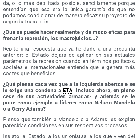
da, o lo más debi­li­ta­da posi­ble, sen­ci­lla­men­te por­que
enten­dían que ésa era la úni­ca garan­tía de que no
poda­mos con­di­cio­nar de mane­ra efi­caz su pro­yec­to de
segun­da transición.
¿Qué se pue­de hacer real­men­te y de modo efi­caz para
fre­nar la repre­sión, los macrojuicios…?
Repi­to una res­pues­ta que ya he dado a una pre­gun­ta
ante­rior: el Esta­do deja­rá de apli­car en sus actua­les
pará­me­tros la repre­sión cuan­do en tér­mi­nos polí­ti­cos,
socia­les e inter­na­cio­na­les entien­da que le gene­ra más
cos­tes que beneficios.
¿Qué pien­sa cada vez que a la izquier­da aber­tza­le se
le exi­ge una con­de­na a
ETA
‑inclu­so aho­ra, en pleno
cese de sus acti­vi­da­des arma­das- y ade­más se le
pone como ejem­plo a líde­res como Nel­son Man­de­la
o a Gerry Adams?
Pien­so que tam­bién a Man­de­la o a Adams les exi­gían
pare­ci­das con­di­cio­nes en sus res­pec­ti­vos procesos.
Insis­to, al Esta­do, a los unio­nis­tas, a los que viven del