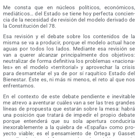
Me cons­ta que en núcleos polí­ti­cos, eco­nó­mi­cos,
mediá­ti­cos… del Esta­do se tie­ne hoy per­fec­ta con­cien­
cia de la nece­si­dad de revi­sión del mode­lo deri­va­do de
la Cons­ti­tu­ción del 78.
Esa revi­sión y el deba­te sobre los con­te­ni­dos de la
mis­ma se va a pro­du­cir, por­que el mode­lo actual hace
aguas por todos los lados. Median­te esa revi­sión se
van a que­rer alcan­zar prin­ci­pal­men­te dos obje­ti­vos:
neu­tra­li­zar de for­ma defi­ni­ti­va los pro­ble­mas «nacio­na­
les» en el mode­lo «terri­to­rial» y apro­ve­char la cri­sis
para des­man­te­lar el ya de por sí raquí­ti­co Esta­do del
Bien­es­tar. Éste es, ni más ni menos, el reto al que nos
enfrentamos.
En el con­tex­to de este deba­te pen­dien­te e inevi­ta­ble
me atre­vo a aven­tu­rar cuá­les van a ser las tres gran­des
líneas de pro­pues­ta que esta­rán sobre la mesa: habrá
una posi­ción que tra­ta­rá de impe­dir el pro­pio deba­te
por­que enten­de­rá que su sola aper­tu­ra con­du­ci­ría
inexo­ra­ble­men­te a la quie­bra de «Espa­ña» como pro­
yec­to via­ble; es el pen­sa­mien­to de Orte­ga y Gas­set