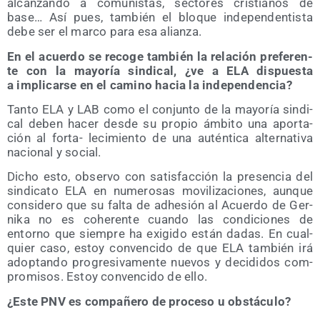
alcan­zan­do a comu­nis­tas, sec­to­res cris­tia­nos de
base… Así pues, tam­bién el blo­que inde­pen­den­tis­ta
debe ser el mar­co para esa alianza.
En el acuer­do se reco­ge tam­bién la rela­ción pre­fe­ren­
te con la mayo­ría sin­di­cal, ¿ve a ELA dis­pues­ta
a impli­car­se en el camino hacia la independencia?
Tan­to ELA y LAB como el con­jun­to de la mayo­ría sin­di­
cal deben hacer des­de su pro­pio ámbi­to una apor­ta­
ción al for­ta- leci­mien­to de una autén­ti­ca alter­na­ti­va
nacio­nal y social.
Dicho esto, obser­vo con satis­fac­ción la pre­sen­cia del
sin­di­ca­to ELA en nume­ro­sas movi­li­za­cio­nes, aun­que
con­si­de­ro que su fal­ta de adhe­sión al Acuer­do de Ger­
ni­ka no es cohe­ren­te cuan­do las con­di­cio­nes de
entorno que siem­pre ha exi­gi­do están dadas. En cual­
quier caso, estoy con­ven­ci­do de que ELA tam­bién irá
adop­tan­do pro­gre­si­va­men­te nue­vos y deci­di­dos com­
pro­mi­sos. Estoy con­ven­ci­do de ello.
¿Este PNV es com­pa­ñe­ro de pro­ce­so u obstáculo?