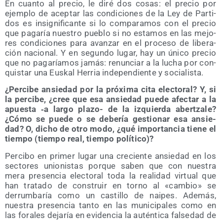
En cuan­to al pre­cio, le diré dos cosas: el pre­cio por
ejem­plo de acep­tar las con­di­cio­nes de la Ley de Par­ti­
dos es insig­ni­fi­can­te si lo com­pa­ra­mos con el pre­cio
que paga­ría nues­tro pue­blo si no esta­mos en las mejo­
res con­di­cio­nes para avan­zar en el pro­ce­so de libe­ra­
ción nacio­nal. Y en segun­do lugar, hay un úni­co pre­cio
que no paga­ría­mos jamás: renun­ciar a la lucha por con­
quis­tar una Eus­kal Herria inde­pen­dien­te y socialista.
¿Per­ci­be ansie­dad por la pró­xi­ma cita elec­to­ral? Y, si
la per­ci­be, ¿cree que esa ansie­dad pue­de afec­tar a la
apues­ta ‑a lar­go pla­zo- de la izquier­da aber­tza­le?
¿Cómo se pue­de o se debe­ría ges­tio­nar esa ansie­
dad? O, dicho de otro modo, ¿qué impor­tan­cia tie­ne el
tiem­po (tiem­po real, tiem­po político)?
Per­ci­bo en pri­mer lugar una cre­cien­te ansie­dad en los
sec­to­res unio­nis­tas por­que saben que con nues­tra
mera pre­sen­cia elec­to­ral toda la reali­dad vir­tual que
han tra­ta­do de cons­truir en torno al «cam­bio» se
derrum­ba­ría como un cas­ti­llo de nai­pes. Ade­más,
nues­tra pre­sen­cia tan­to en las muni­ci­pa­les como en
las fora­les deja­ría en evi­den­cia la autén­ti­ca fal­se­dad de