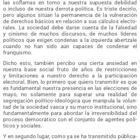
las sofla­mas en torno a nues­tra supues­ta debi­li­dad
o inclu­so de nues­tra derro­ta polí­ti­ca. Es tris­te decir­lo,
pero algu­nos sitúan la per­ma­nen­cia de la vul­ne­ra­ción
de dere­chos bási­cos en rela­ción a sus cálcu­los elec­to­
ra­les. La socie­dad debe dar­se cuen­ta de la fal­se­dad
y cinis­mo de muchos dis­cur­sos, de muchos líde­res
polí­ti­cos que exi­gen con­de­nas a la izquier­da aber­tza­le
cuan­do no han sido aún capa­ces de con­de­nar el
franquismo.
Dicho esto, tam­bién per­ci­bo una cier­ta ansie­dad en
nues­tra base social fru­to de años de res­tric­cio­nes
y limi­ta­cio­nes a nues­tro dere­cho a la par­ti­ci­pa­ción
elec­to­ral. Bien, lo pri­me­ro que quie­ro trans­mi­tir es que
es fun­da­men­tal nues­tra pre­sen­cia en las elec­cio­nes de
mayo, no sola­men­te para supe­rar una reali­dad de
segre­ga­ción polí­ti­co-ideo­ló­gi­ca que mani­pu­la la volun-
tad de la socie­dad vas­ca y su mar­co ins­ti­tu­cio­nal, sino
fun­da­men­tal­men­te para abor­dar la irre­ver­si­bi­li­dad del
pro­ce­so demo­crá­ti­co con el con­jun­to de agen­tes polí­
ti­cos y sociales.
Y en segun­do lugar, como ya se ha trans­mi­ti­do públi­ca­