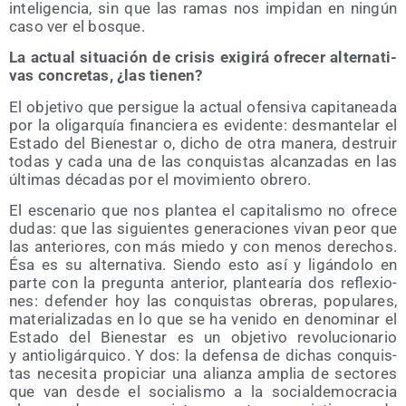
inte­li­gen­cia, sin que las ramas nos impi­dan en nin­gún
caso ver el bosque.
La actual situa­ción de cri­sis exi­gi­rá ofre­cer alter­na­ti­
vas con­cre­tas, ¿las tienen?
El obje­ti­vo que per­si­gue la actual ofen­si­va capi­ta­nea­da
por la oli­gar­quía finan­cie­ra es evi­den­te: des­man­te­lar el
Esta­do del Bien­es­tar o, dicho de otra mane­ra, des­truir
todas y cada una de las con­quis­tas alcan­za­das en las
últi­mas déca­das por el movi­mien­to obrero.
El esce­na­rio que nos plan­tea el capi­ta­lis­mo no ofre­ce
dudas: que las siguien­tes gene­ra­cio­nes vivan peor que
las ante­rio­res, con más mie­do y con menos dere­chos.
Ésa es su alter­na­ti­va. Sien­do esto así y ligán­do­lo en
par­te con la pre­gun­ta ante­rior, plan­tea­ría dos refle­xio­
nes: defen­der hoy las con­quis­tas obre­ras, popu­la­res,
mate­ria­li­za­das en lo que se ha veni­do en deno­mi­nar el
Esta­do del Bien­es­tar es un obje­ti­vo revo­lu­cio­na­rio
y anti­oli­gár­qui­co. Y dos: la defen­sa de dichas con­quis­
tas nece­si­ta pro­pi­ciar una alian­za amplia de sec­to­res
que van des­de el socia­lis­mo a la social­de­mo­cra­cia