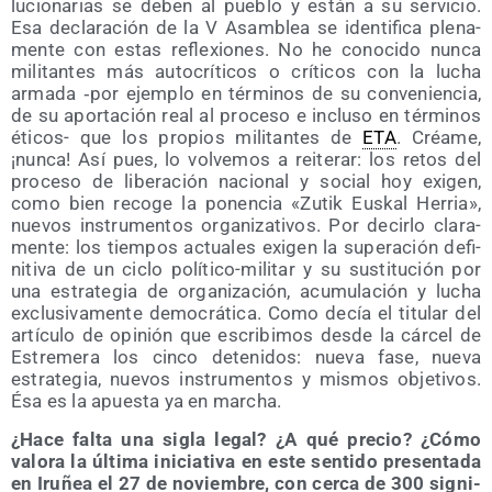
lu­cio­na­rias se deben al pue­blo y están a su ser­vi­cio.
Esa decla­ra­ción de la V Asam­blea se iden­ti­fi­ca ple­na­
men­te con estas refle­xio­nes. No he cono­ci­do nun­ca
mili­tan­tes más auto­crí­ti­cos o crí­ti­cos con la lucha
arma­da ‑por ejem­plo en tér­mi­nos de su con­ve­nien­cia,
de su apor­ta­ción real al pro­ce­so e inclu­so en tér­mi­nos
éti­cos- que los pro­pios mili­tan­tes de
ETA
. Créa­me,
¡nun­ca! Así pues, lo vol­ve­mos a reite­rar: los retos del
pro­ce­so de libe­ra­ción nacio­nal y social hoy exi­gen,
como bien reco­ge la ponen­cia «Zutik Eus­kal Herria»,
nue­vos ins­tru­men­tos orga­ni­za­ti­vos. Por decir­lo cla­ra­
men­te: los tiem­pos actua­les exi­gen la supera­ción defi­
ni­ti­va de un ciclo polí­ti­co-mili­tar y su sus­ti­tu­ción por
una estra­te­gia de orga­ni­za­ción, acu­mu­la­ción y lucha
exclu­si­va­men­te demo­crá­ti­ca. Como decía el titu­lar del
artícu­lo de opi­nión que escri­bi­mos des­de la cár­cel de
Estre­me­ra los cin­co dete­ni­dos: nue­va fase, nue­va
estra­te­gia, nue­vos ins­tru­men­tos y mis­mos obje­ti­vos.
Ésa es la apues­ta ya en marcha.
¿Hace fal­ta una sigla legal? ¿A qué pre­cio? ¿Cómo
valo­ra la últi­ma ini­cia­ti­va en este sen­ti­do pre­sen­ta­da
en Iru­ñea el 27 de noviem­bre, con cer­ca de 300 sig­ni­