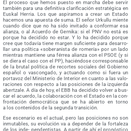
El pro­ce­so que hemos pues­to en mar­cha debe ser­vir
tam­bién para una defi­ni­ti­va cla­ri­fi­ca­ción estra­té­gi­ca en
Eus­kal Herria. Los que aspi­ra­mos a crear un Esta­do
hace­mos una apues­ta de suma. El señor Urku­llu mien­te
cuan­do dice que no ha sido invi­ta­do a con­for­mar esa
alian­za, o al Acuer­do de Ger­ni­ka: si el PNV no está es
por­que ha deci­di­do no estar. Y lo ha deci­di­do por­que
cree que toda­vía tie­ne mar­gen sufi­cien­te para desa­rro­
llar una polí­ti­ca «sobe­ra­nis­ta de rome­ría» por un lado
mien­tras man­tie­ne una férrea alian­za con el PSOE (y si
se die­ra el caso con el PP), hacién­do­se corres­pon­sa­ble
de la bru­tal polí­ti­ca de recor­tes socia­les del Gobierno
espa­ñol o vas­con­ga­do, y actuan­do como si fue­ra un
por­ta­voz del Minis­te­rio de Inte­rior en cuan­to a las valo­
ra­cio­nes con res­pec­to a las posi­cio­nes de la izquier­da
aber­tza­le. A día de hoy, el EBB ha deci­di­do vol­ver a bus­
car el acuer­do, la cola­bo­ra­ción con el Esta­do en la con­
fron­ta­ción demo­crá­ti­ca que se ha abier­to en torno
a los con­te­ni­dos de la segun­da transición.
Ese esce­na­rio es el actual, pero las posi­cio­nes no son
inmu­ta­bles, su evo­lu­ción va a depen­der de la for­ta­le­za
de los inde- pen­den­tis­tas. A par­tir de ahí el pro­nós­ti­co