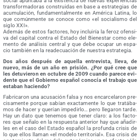
social apun­ta­ba a la exis­ten­cia de nue­vas expe­rien­cias
trans­for­ma­do­ras cons­trui­das en base a estra­te­gias de
acu­mu­la­ción, fun­da­men­tal­men­te en Amé­ri­ca Lati­na, lo
que común­men­te se cono­ce como «el socia­lis­mo del
siglo XXI».
Ade­más de estos fac­to­res, hoy inclui­ría la feroz ofen­si­
va del capi­tal con­tra el Esta­do del Bien­es­tar como ele­
men­to de aná­li­sis cen­tral y que debe ocu­par un espa­
cio tam­bién en la reade­cua­ción de nues­tra estrategia.
Dos años des­pués de aque­lla entre­vis­ta, lle­va, de
nue­vo, más de un año en pri­sión. ¿Por qué cree que
les detu­vie­ron en octu­bre de 2009 cuan­do pare­ce evi­
den­te que el Gobierno espa­ñol cono­cía el tra­ba­jo que
esta­ban haciendo?
Fabri­ca­ron una acu­sa­ción fal­sa y nos encar­ce­la­ron pre­
ci­sa­men­te por­que sabían exac­ta­men­te lo que tra­tá­ba­
mos de hacer y que­rían impe­dir­lo… pero lle­ga­ron tar­de.
Hay un dato que tene­mos que tener cla­ro: a los fac­to­
res que seña­lo en la res­pues­ta ante­rior hay que aña­dir­
les en el caso del Esta­do espa­ñol la pro­fun­da cri­sis de
lo que ellos lla­man «el mode­lo terri­to­rial». Esa cri­sis de