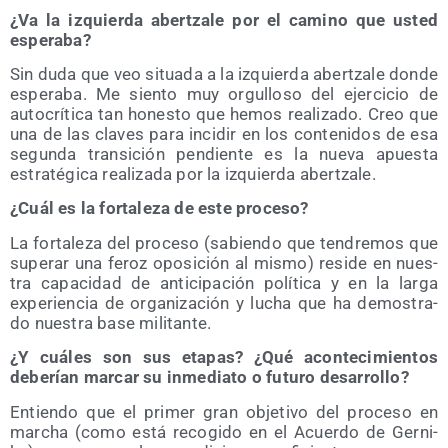
¿Va la izquier­da aber­tza­le por el camino que usted
esperaba?
Sin duda que veo situa­da a la izquier­da aber­tza­le don­de
espe­ra­ba. Me sien­to muy orgu­llo­so del ejer­ci­cio de
auto­crí­ti­ca tan hones­to que hemos rea­li­za­do. Creo que
una de las cla­ves para inci­dir en los con­te­ni­dos de esa
segun­da tran­si­ción pen­dien­te es la nue­va apues­ta
estra­té­gi­ca rea­li­za­da por la izquier­da abertzale.
¿Cuál es la for­ta­le­za de este proceso?
La for­ta­le­za del pro­ce­so (sabien­do que ten­dre­mos que
supe­rar una feroz opo­si­ción al mis­mo) resi­de en nues­
tra capa­ci­dad de anti­ci­pa­ción polí­ti­ca y en la lar­ga
expe­rien­cia de orga­ni­za­ción y lucha que ha demos­tra­
do nues­tra base militante.
¿Y cuá­les son sus eta­pas? ¿Qué acon­te­ci­mien­tos
debe­rían mar­car su inme­dia­to o futu­ro desarrollo?
Entien­do que el pri­mer gran obje­ti­vo del pro­ce­so en
mar­cha (como está reco­gi­do en el Acuer­do de Ger­ni­