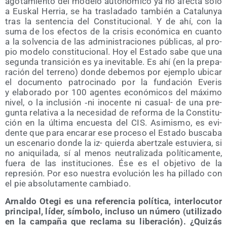
ago­ta­mien­to del mode­lo auto­nó­mi­co ya no afec­ta sólo
a Eus­kal Herria, se ha tras­la­da­do tam­bién a Cata­lun­ya
tras la sen­ten­cia del Cons­ti­tu­cio­nal. Y de ahí, con la
suma de los efec­tos de la cri­sis eco­nó­mi­ca en cuan­to
a la sol­ven­cia de las admi­nis­tra­cio­nes públi­cas, al pro­
pio mode­lo cons­ti­tu­cio­nal. Hoy el Esta­do sabe que una
segun­da tran­si­ción es ya inevi­ta­ble. Es ahí (en la pre­pa­
ra­ción del terreno) don­de debe­mos por ejem­plo ubi­car
el docu­men­to patro­ci­na­do por la fun­da­ción Eve­ris
y ela­bo­ra­do por 100 agen­tes eco­nó­mi­cos del máxi­mo
nivel, o la inclu­sión ‑ni ino­cen­te ni casual- de una pre­
gun­ta rela­ti­va a la nece­si­dad de refor­ma de la Cons­ti­tu­
ción en la últi­ma encues­ta del CIS. Asi­mis­mo, es evi­
den­te que para enca­rar ese pro­ce­so el Esta­do bus­ca­ba
un esce­na­rio don­de la iz- quier­da aber­tza­le estu­vie­ra, si
no ani­qui­la­da, sí al menos neu­tra­li­za­da polí­ti­ca­men­te,
fue­ra de las ins­ti­tu­cio­nes. Ése es el obje­ti­vo de la
repre­sión. Por eso nues­tra evo­lu­ción les ha pilla­do con
el pie abso­lu­ta­men­te cambiado.
Arnal­do Ote­gi es una refe­ren­cia polí­ti­ca, inter­lo­cu­tor
prin­ci­pal, líder, sím­bo­lo, inclu­so un núme­ro (uti­li­za­do
en la cam­pa­ña que recla­ma su libe­ra­ción). ¿Qui­zás