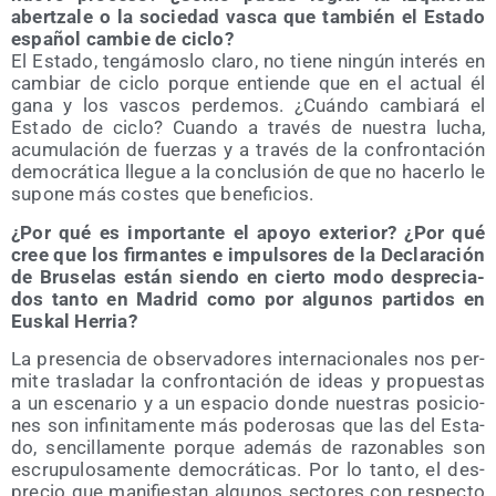
aber­tza­le o la socie­dad vas­ca que tam­bién el Esta­do
espa­ñol cam­bie de ciclo?
El Esta­do, ten­gá­mos­lo cla­ro, no tie­ne nin­gún inte­rés en
cam­biar de ciclo por­que entien­de que en el actual él
gana y los vas­cos per­de­mos. ¿Cuán­do cam­bia­rá el
Esta­do de ciclo? Cuan­do a tra­vés de nues­tra lucha,
acu­mu­la­ción de fuer­zas y a tra­vés de la con­fron­ta­ción
demo­crá­ti­ca lle­gue a la con­clu­sión de que no hacer­lo le
supo­ne más cos­tes que beneficios.
¿Por qué es impor­tan­te el apo­yo exte­rior? ¿Por qué
cree que los fir­man­tes e impul­so­res de la Decla­ra­ción
de Bru­se­las están sien­do en cier­to modo des­pre­cia­
dos tan­to en Madrid como por algu­nos par­ti­dos en
Eus­kal Herria?
La pre­sen­cia de obser­va­do­res inter­na­cio­na­les nos per­
mi­te tras­la­dar la con­fron­ta­ción de ideas y pro­pues­tas
a un esce­na­rio y a un espa­cio don­de nues­tras posi­cio­
nes son infi­ni­ta­men­te más pode­ro­sas que las del Esta­
do, sen­ci­lla­men­te por­que ade­más de razo­na­bles son
escru­pu­lo­sa­men­te demo­crá­ti­cas. Por lo tan­to, el des­
pre­cio que mani­fies­tan algu­nos sec­to­res con res­pec­to