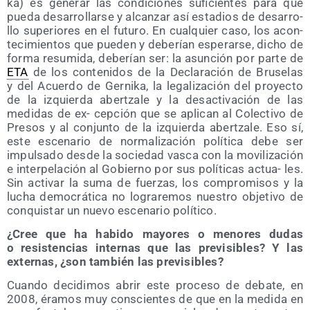
ka) es gene­rar las con­di­cio­nes sufi­cien­tes para que
pue­da desa­rro­llar­se y alcan­zar así esta­dios de desa­rro­
llo supe­rio­res en el futu­ro. En cual­quier caso, los acon­
te­ci­mien­tos que pue­den y debe­rían espe­rar­se, dicho de
for­ma resu­mi­da, debe­rían ser: la asun­ción por par­te de
ETA
de los con­te­ni­dos de la Decla­ra­ción de Bru­se­las
y del Acuer­do de Ger­ni­ka, la lega­li­za­ción del pro­yec­to
de la izquier­da aber­tza­le y la des­ac­ti­va­ción de las
medi­das de ex- cep­ción que se apli­can al Colec­ti­vo de
Pre­sos y al con­jun­to de la izquier­da aber­tza­le. Eso sí,
este esce­na­rio de nor­ma­li­za­ción polí­ti­ca debe ser
impul­sa­do des­de la socie­dad vas­ca con la movi­li­za­ción
e inter­pe­la­ción al Gobierno por sus polí­ti­cas actua- les.
Sin acti­var la suma de fuer­zas, los com­pro­mi­sos y la
lucha demo­crá­ti­ca no logra­re­mos nues­tro obje­ti­vo de
con­quis­tar un nue­vo esce­na­rio político.
¿Cree que ha habi­do mayo­res o meno­res dudas
o resis­ten­cias inter­nas que las pre­vi­si­bles? Y las
exter­nas, ¿son tam­bién las previsibles?
Cuan­do deci­di­mos abrir este pro­ce­so de deba­te, en
2008, éra­mos muy cons­cien­tes de que en la medi­da en