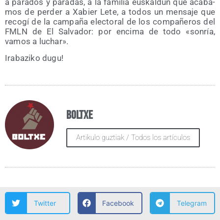
a para­dos y para­das, a la fami­lia eus­kal­dun que aca­ba­
mos de per­der a Xabier Lete, a todos un men­sa­je que
reco­gí de la cam­pa­ña elec­to­ral de los com­pa­ñe­ros del
FMLN de El Sal­va­dor: por enci­ma de todo «son­ría,
vamos a luchar».
Ira­ba­zi­ko dugu!
Boltxe
Artikulo guztiak / Todos los artículos
Twitter
Facebook
Telegram