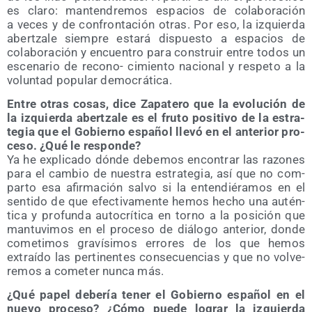
es cla­ro: man­ten­dre­mos espa­cios de cola­bo­ra­ción
a veces y de con­fron­ta­ción otras. Por eso, la izquier­da
aber­tza­le siem­pre esta­rá dis­pues­to a espa­cios de
cola­bo­ra­ción y encuen­tro para cons­truir entre todos un
esce­na­rio de recono- cimien­to nacio­nal y res­pe­to a la
volun­tad popu­lar democrática.
Entre otras cosas, dice Zapa­te­ro que la evo­lu­ción de
la izquier­da aber­tza­le es el fru­to posi­ti­vo de la estra­
te­gia que el Gobierno espa­ñol lle­vó en el ante­rior pro­
ce­so. ¿Qué le responde?
Ya he expli­ca­do dón­de debe­mos encon­trar las razo­nes
para el cam­bio de nues­tra estra­te­gia, así que no com­
par­to esa afir­ma­ción sal­vo si la enten­dié­ra­mos en el
sen­ti­do de que efec­ti­va­men­te hemos hecho una autén­
ti­ca y pro­fun­da auto­crí­ti­ca en torno a la posi­ción que
man­tu­vi­mos en el pro­ce­so de diá­lo­go ante­rior, don­de
come­ti­mos gra­ví­si­mos erro­res de los que hemos
extraí­do las per­ti­nen­tes con­se­cuen­cias y que no vol­ve­
re­mos a come­ter nun­ca más.
¿Qué papel debe­ría tener el Gobierno espa­ñol en el
nue­vo pro­ce­so? ¿Cómo pue­de lograr la izquier­da