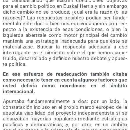
da con­si­de­ran­do que exis­ten con­di­cio­nes obje­ti­vas
para el cam­bio polí­ti­co en Eus­kal Herria y sin embar­go
dicho cam­bio no se pro­du­ce, ¿cuál era la razón (o las
razo­nes)? Las res­pues­tas posi­bles podían ser fun­da­
men­tal­men­te dos: o bien nos equi­vo­cá­ba­mos con res­
pec­to a la exis­ten­cia de esas con­di­cio­nes, o bien la
izquier­da aber­tza­le como motor prin­ci­pal del cam­bio
man­te­nía una estra­te­gia inade­cua­da para que éste se
mate­ria­li­za­se. Bus­car la res­pues­ta ade­cua­da a ese
inte­rro­gan­te es el cimien­to sobre el que hemos cons­
trui­do, desa­rro­lla­do y defi­ni­do nues­tro deba­te y apues­
ta política.
En ese esfuer­zo de reade­cua­ción tam­bién cita­ba
como nece­sa­rio tener en cuen­ta algu­nos fac­to­res que
usted defi­nía como nove­do­sos en el ámbi­to
internacional.
Apun­ta­ba fun­da­men­tal­men­te a dos: por un lado, la
cons­ta­ta­ción inclu­so en el pro­pio mar­co euro­peo de la
abso­lu­ta via­bi­li­dad del pro­yec­to inde­pen­den­tis­ta si se
alcan­za­ban mayo­rías popu­la­res median­te estra­te­gias
pací­fi­cas y demo­crá­ti­cas; y, por otro, en un ámbi­to