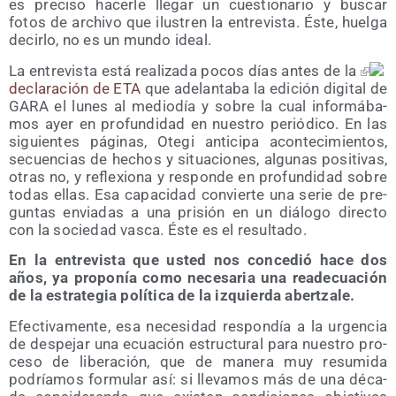
es pre­ci­so hacer­le lle­gar un cues­tio­na­rio y bus­car
fotos de archi­vo que ilus­tren la entre­vis­ta. Éste, huel­ga
decir­lo, no es un mun­do ideal.
La entre­vis­ta está rea­li­za­da pocos días antes de la
decla­ra­ción de ETA
que ade­lan­ta­ba la edi­ción digi­tal de
GARA el lunes al medio­día y sobre la cual infor­má­ba­
mos ayer en pro­fun­di­dad en nues­tro perió­di­co. En las
siguien­tes pági­nas, Ote­gi anti­ci­pa acon­te­ci­mien­tos,
secuen­cias de hechos y situa­cio­nes, algu­nas posi­ti­vas,
otras no, y refle­xio­na y res­pon­de en pro­fun­di­dad sobre
todas ellas. Esa capa­ci­dad con­vier­te una serie de pre­
gun­tas envia­das a una pri­sión en un diá­lo­go direc­to
con la socie­dad vas­ca. Éste es el resultado.
En la entre­vis­ta que usted nos con­ce­dió hace dos
años, ya pro­po­nía como nece­sa­ria una reade­cua­ción
de la estra­te­gia polí­ti­ca de la izquier­da abertzale.
Efec­ti­va­men­te, esa nece­si­dad res­pon­día a la urgen­cia
de des­pe­jar una ecua­ción estruc­tu­ral para nues­tro pro­
ce­so de libe­ra­ción, que de mane­ra muy resu­mi­da
podría­mos for­mu­lar así: si lle­va­mos más de una déca­