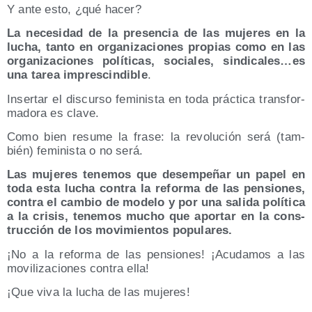
Y ante esto, ¿qué hacer?
La nece­si­dad de la pre­sen­cia de las muje­res en la
lucha, tan­to en orga­ni­za­cio­nes pro­pias como en las
orga­ni­za­cio­nes polí­ti­cas, socia­les, sindicales…es
una tarea impres­cin­di­ble
.
Inser­tar el dis­cur­so femi­nis­ta en toda prác­ti­ca trans­for­
ma­do­ra es clave.
Como bien resu­me la fra­se: la revo­lu­ción será (tam­
bién) femi­nis­ta o no será.
Las muje­res tene­mos que desem­pe­ñar un papel en
toda esta lucha con­tra la refor­ma de las pen­sio­nes,
con­tra el cam­bio de mode­lo y por una sali­da polí­ti­ca
a la cri­sis, tene­mos mucho que apor­tar en la cons­
truc­ción de los movi­mien­tos populares.
¡No a la refor­ma de las pen­sio­nes! ¡Acu­da­mos a las
movi­li­za­cio­nes con­tra ella!
¡Que viva la lucha de las mujeres!