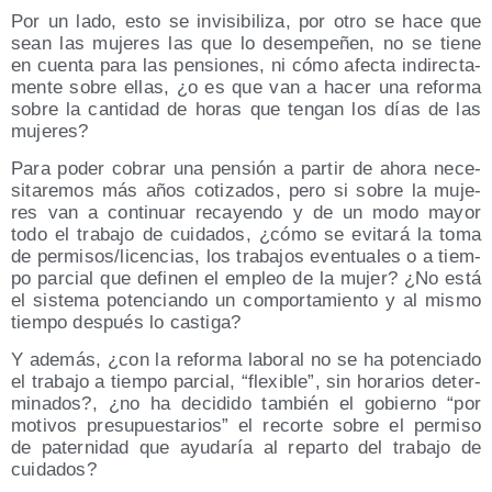
Por un lado, esto se invi­si­bi­li­za, por otro se hace que
sean las muje­res las que lo desem­pe­ñen, no se tie­ne
en cuen­ta para las pen­sio­nes, ni cómo afec­ta indi­rec­ta­
men­te sobre ellas, ¿o es que van a hacer una refor­ma
sobre la can­ti­dad de horas que ten­gan los días de las
mujeres?
Para poder cobrar una pen­sión a par­tir de aho­ra nece­
si­ta­re­mos más años coti­za­dos, pero si sobre la muje­
res van a con­ti­nuar reca­yen­do y de un modo mayor
todo el tra­ba­jo de cui­da­dos, ¿cómo se evi­ta­rá la toma
de permisos/​licencias, los tra­ba­jos even­tua­les o a tiem­
po par­cial que defi­nen el empleo de la mujer? ¿No está
el sis­te­ma poten­cian­do un com­por­ta­mien­to y al mis­mo
tiem­po des­pués lo castiga?
Y ade­más, ¿con la refor­ma labo­ral no se ha poten­cia­do
el tra­ba­jo a tiem­po par­cial, “fle­xi­ble”, sin hora­rios deter­
mi­na­dos?, ¿no ha deci­di­do tam­bién el gobierno “por
moti­vos pre­su­pues­ta­rios” el recor­te sobre el per­mi­so
de pater­ni­dad que ayu­da­ría al repar­to del tra­ba­jo de
cuidados?