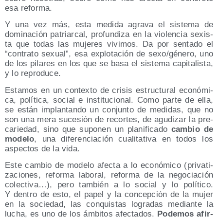
esa reforma.
Y una vez más, esta medi­da agra­va el sis­te­ma de
domi­na­ción patriar­cal, pro­fun­di­za en la vio­len­cia sexis­
ta que todas las muje­res vivi­mos. Da por sen­ta­do el
“con­tra­to sexual”, esa explo­ta­ción de sexo/​género, uno
de los pila­res en los que se basa el sis­te­ma capi­ta­lis­ta,
y lo reproduce.
Esta­mos en un con­tex­to de cri­sis estruc­tu­ral eco­nó­mi­
ca, polí­ti­ca, social e ins­ti­tu­cio­nal. Como par­te de ella,
se están implan­tan­do un con­jun­to de medi­das, que no
son una mera suce­sión de recor­tes, de agu­di­zar la pre­
ca­rie­dad, sino que supo­nen un pla­ni­fi­ca­do
cam­bio de
mode­lo
, una dife­ren­cia­ción cua­li­ta­ti­va en todos los
aspec­tos de la vida.
Este cam­bio de mode­lo afec­ta a lo eco­nó­mi­co (pri­va­ti­
za­cio­nes, refor­ma labo­ral, refor­ma de la nego­cia­ción
colec­ti­va…), pero tam­bién a lo social y lo polí­ti­co.
Y den­tro de esto, el papel y la con­cep­ción de la mujer
en la socie­dad, las con­quis­tas logra­das median­te la
lucha, es uno de los ámbi­tos afec­ta­dos.
Pode­mos afir­