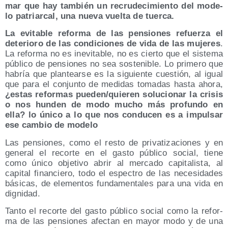
mar que hay tam­bién un recru­de­ci­mien­to del mode­
lo patriar­cal, una nue­va vuel­ta de tuerca.
La evi­ta­ble refor­ma de las pen­sio­nes refuer­za el
dete­rio­ro de las con­di­cio­nes de vida de las muje­res
.
La refor­ma no es inevi­ta­ble, no es cier­to que el sis­te­ma
públi­co de pen­sio­nes no sea sos­te­ni­ble. Lo pri­me­ro que
habría que plan­tear­se es la siguien­te cues­tión, al igual
que para el con­jun­to de medi­das toma­das has­ta aho­ra,
¿estas refor­mas pueden/​quieren solu­cio­nar la cri­sis
o nos hun­den de modo mucho más pro­fun­do en
ella? lo úni­co a lo que nos con­du­cen es a impul­sar
ese cam­bio de modelo
Las pen­sio­nes, como el res­to de pri­va­ti­za­cio­nes y en
gene­ral el recor­te en el gas­to públi­co social, tie­ne
como úni­co obje­ti­vo abrir al mer­ca­do capi­ta­lis­ta, al
capi­tal finan­cie­ro, todo el espec­tro de las nece­si­da­des
bási­cas, de ele­men­tos fun­da­men­ta­les para una vida en
dignidad.
Tan­to el recor­te del gas­to públi­co social como la refor­
ma de las pen­sio­nes afec­tan en mayor modo y de una