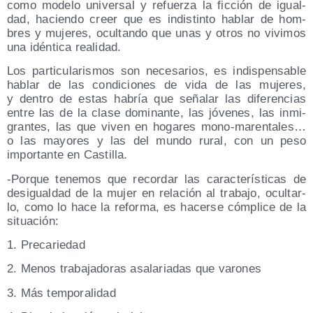
como mode­lo uni­ver­sal y refuer­za la fic­ción de igual­
dad, hacien­do creer que es indis­tin­to hablar de hom­
bres y muje­res, ocul­tan­do que unas y otros no vivi­mos
una idén­ti­ca realidad.
Los par­ti­cu­la­ris­mos son nece­sa­rios, es indis­pen­sa­ble
hablar de las con­di­cio­nes de vida de las muje­res,
y den­tro de estas habría que seña­lar las dife­ren­cias
entre las de la cla­se domi­nan­te, las jóve­nes, las inmi­
gran­tes, las que viven en hoga­res mono-maren­ta­les…
o las mayo­res y las del mun­do rural, con un peso
impor­tan­te en Castilla.
-Por­que tene­mos que recor­dar las carac­te­rís­ti­cas de
des­igual­dad de la mujer en rela­ción al tra­ba­jo, ocul­tar­
lo, como lo hace la refor­ma, es hacer­se cóm­pli­ce de la
situación:
1. Pre­ca­rie­dad
2. Menos tra­ba­ja­do­ras asa­la­ria­das que varones
3. Más temporalidad