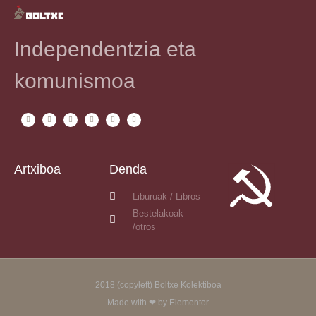
Independentzia eta
komunismoa
Artxiboa
Denda
Liburuak / Libros
Bestelakoak
/otros
2018 (copyleft) Boltxe Kolektiboa
Made with ❤ by Elementor