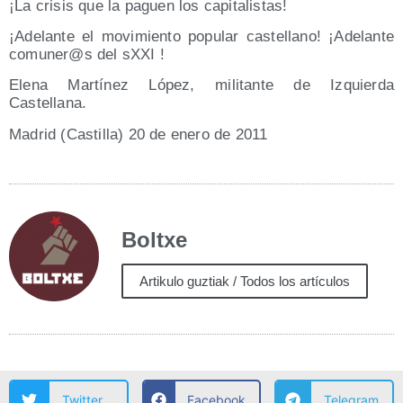
¡La cri­sis que la paguen los capitalistas!
¡Ade­lan­te el movi­mien­to popu­lar cas­te­llano! ¡Ade­lan­te
comuner@s del sXXI !
Ele­na Mar­tí­nez López, mili­tan­te de Izquier­da
Castellana.
Madrid (Cas­ti­lla) 20 de enero de 2011
Boltxe
Artikulo guztiak / Todos los artículos
Twitter
Facebook
Telegram