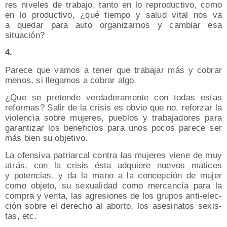
res nive­les de tra­ba­jo, tan­to en lo repro­duc­ti­vo, como
en lo pro­duc­ti­vo, ¿qué tiem­po y salud vital nos va
a que­dar para auto orga­ni­zar­nos y cam­biar esa
situación?
4.
Pare­ce que vamos a tener que tra­ba­jar más y cobrar
menos, si lle­ga­mos a cobrar algo.
¿Que se pre­ten­de ver­da­de­ra­men­te con todas estas
refor­mas? Salir de la cri­sis es obvio que no, refor­zar la
vio­len­cia sobre muje­res, pue­blos y tra­ba­ja­do­res para
garan­ti­zar los bene­fi­cios para unos pocos pare­ce ser
más bien su objetivo.
La ofen­si­va patriar­cal con­tra las muje­res vie­ne de muy
atrás, con la cri­sis ésta adquie­re nue­vos mati­ces
y poten­cias, y da la mano a la con­cep­ción de mujer
como obje­to, su sexua­li­dad como mer­can­cía para la
com­pra y ven­ta, las agre­sio­nes de los gru­pos anti-elec­
ción sobre el dere­cho al abor­to, los ase­si­na­tos sexis­
tas, etc.