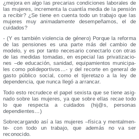
¿mejo­ra en algo las pre­ca­rias con­di­cio­nes labo­ra­les de
las muje­res, incre­men­ta la cuan­tía media de la pen­sión
a reci­bir? ¿Se tie­ne en cuen­ta todo un tra­ba­jo que las
muje­res muy
ani­ma­da­men­te
desem­pe­ña­mos, el de
cuidados?
- (Y es tam­bién vio­len­cia de géne­ro) Por­que la refor­ma
de las pen­sio­nes es una par­te más del cam­bio de
mode­lo, y es por tan­to nece­sa­rio conec­tar­lo con otras
de las medi­das toma­das, en espe­cial las pri­va­ti­za­cio­
nes –de edu­ca­ción, sani­dad, equi­pa­mien­tos muni­ci­pa­
les como poli­de­por­ti­vos…- y del recor­te en gene­ral de
gas­to públi­co social, como el tije­re­ta­zo a la ley de
depen­den­cia, que nun­ca lle­gó a arrancar.
Todo esto recru­de­ce el papel sexis­ta que se tie­ne asig­
na­do sobre las muje­res, ya que sobre ellas recae todo
lo que res­pec­ta a cui­da­dos (hij@s, per­so­nas
dependientes…)
Sobre­car­gan­do así a las muje­res –físi­ca y men­tal­men­
te- con todo un tra­ba­jo, que ade­más no va ser
reconocido.