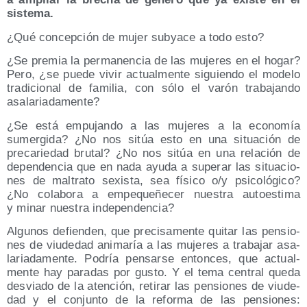
sistema.
¿Qué con­cep­ción de mujer sub­ya­ce a todo esto?
¿Se pre­mia la per­ma­nen­cia de las muje­res en el hogar?
Pero, ¿se pue­de vivir actual­men­te siguien­do el mode­lo
tra­di­cio­nal de fami­lia, con sólo el varón tra­ba­jan­do
asalariadamente?
¿Se está empu­jan­do a las muje­res a la eco­no­mía
sumer­gi­da? ¿No nos sitúa esto en una situa­ción de
pre­ca­rie­dad bru­tal? ¿No nos sitúa en una rela­ción de
depen­den­cia que en nada ayu­da a supe­rar las situa­cio­
nes de mal­tra­to sexis­ta, sea físi­co o/​y psi­co­ló­gi­co?
¿No cola­bo­ra a empe­que­ñe­cer nues­tra auto­es­ti­ma
y minar nues­tra independencia?
Algu­nos defien­den, que pre­ci­sa­men­te qui­tar las pen­sio­
nes de viu­de­dad ani­ma­ría a las muje­res a tra­ba­jar asa­
la­ria­da­men­te. Podría pen­sar­se enton­ces, que actual­
men­te hay para­das por gus­to. Y el tema cen­tral que­da
des­via­do de la aten­ción, reti­rar las pen­sio­nes de viu­de­
dad y el con­jun­to de la refor­ma de las pen­sio­nes: