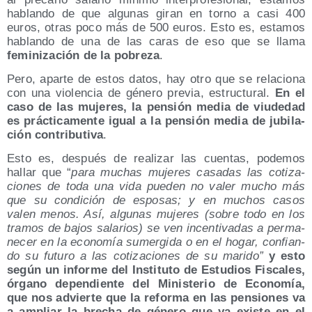
hablan­do de que algu­nas giran en torno a casi 400
euros, otras poco más de 500 euros. Esto es, esta­mos
hablan­do de una de las caras de eso que se lla­ma
femi­ni­za­ción de la pobre­za
.
Pero, apar­te de estos datos, hay otro que se rela­cio­na
con una vio­len­cia de géne­ro pre­via, estruc­tu­ral.
En el
caso de las muje­res, la pen­sión media de viu­de­dad
es prác­ti­ca­men­te igual a la pen­sión media de jubi­la­
ción con­tri­bu­ti­va
.
Esto es, des­pués de rea­li­zar las cuen­tas, pode­mos
hallar que “
para muchas
muje­res casa­das las coti­za­
cio­nes de toda una vida pue­den no valer mucho más
que su con­di­ción de espo­sas; y en muchos casos
valen menos. Así, algu­nas muje­res (sobre todo en los
tra­mos de bajos sala­rios) se ven incen­ti­va­das a per­ma­
ne­cer en la eco­no­mía sumer­gi­da o en el hogar, con­fian­
do su futu­ro a las coti­za­cio­nes de su mari­do”
y esto
según un infor­me del Ins­ti­tu­to de Estu­dios Fis­ca­les,
órgano depen­dien­te del Minis­te­rio de Eco­no­mía,
que nos advier­te que la refor­ma en las pen­sio­nes va
a ampliar la bre­cha de géne­ro que ya exis­te en el