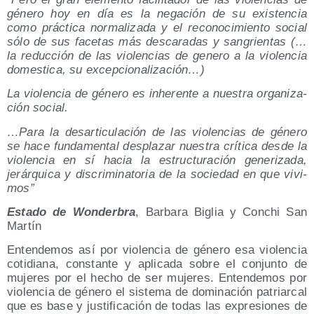
géne­ro hoy en día es la nega­ción de su exis­ten­cia
como prác­ti­ca nor­ma­li­za­da y el reco­no­ci­mien­to social
sólo de sus face­tas más des­ca­ra­das y san­grien­tas (…
la reduc­ción de las vio­len­cias de gene­ro a la vio­len­cia
domes­ti­ca, su excepcionalización…)
La vio­len­cia de géne­ro es inhe­ren­te a nues­tra orga­ni­za­
ción social.
…Para la des­ar­ti­cu­la­ción de las vio­len­cias de géne­ro
se hace fun­da­men­tal des­pla­zar nues­tra crí­ti­ca des­de la
vio­len­cia en sí hacia la estruc­tu­ra­ción gene­ri­za­da,
jerár­qui­ca y dis­cri­mi­na­to­ria de la socie­dad en que vivi­
mos”
Esta­do de Won­der­bra
, Bar­ba­ra Biglia y Con­chi San
Martín
Enten­de­mos así por vio­len­cia de géne­ro esa vio­len­cia
coti­dia­na, cons­tan­te y apli­ca­da sobre el con­jun­to de
muje­res por el hecho de ser muje­res. Enten­de­mos por
vio­len­cia de géne­ro el sis­te­ma de domi­na­ción patriar­cal
que es base y jus­ti­fi­ca­ción de todas las expre­sio­nes de