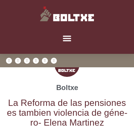
Boltxe
La Refor­ma de las pen­sio­nes
es tam­bien vio­len­cia de géne­
ro- Ele­na Martinez