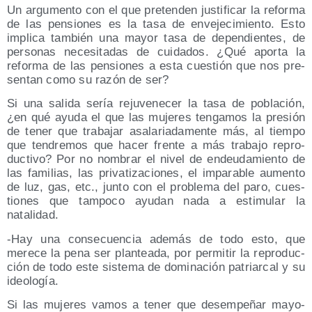
Un argu­men­to con el que pre­ten­den jus­ti­fi­car la refor­ma
de las pen­sio­nes es la tasa de enve­je­ci­mien­to. Esto
impli­ca tam­bién una mayor tasa de depen­dien­tes, de
per­so­nas nece­si­ta­das de cui­da­dos. ¿Qué apor­ta la
refor­ma de las pen­sio­nes a esta cues­tión que nos pre­
sen­tan como su razón de ser?
Si una sali­da sería reju­ve­ne­cer la tasa de pobla­ción,
¿en qué ayu­da el que las muje­res ten­ga­mos la pre­sión
de tener que tra­ba­jar asa­la­ria­da­men­te más, al tiem­po
que ten­dre­mos que hacer fren­te a más tra­ba­jo repro­
duc­ti­vo? Por no nom­brar el nivel de endeu­da­mien­to de
las fami­lias, las pri­va­ti­za­cio­nes, el impa­ra­ble aumen­to
de luz, gas, etc., jun­to con el pro­ble­ma del paro, cues­
tio­nes que tam­po­co ayu­dan nada a esti­mu­lar la
natalidad.
-Hay una con­se­cuen­cia ade­más de todo esto, que
mere­ce la pena ser plan­tea­da, por per­mi­tir la repro­duc­
ción de todo este sis­te­ma de domi­na­ción patriar­cal y su
ideología.
Si las muje­res vamos a tener que desem­pe­ñar mayo­