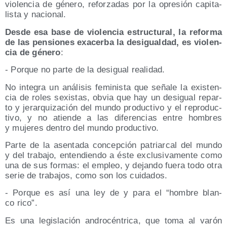
vio­len­cia de géne­ro, refor­za­das por la opre­sión capi­ta­
lis­ta y nacional.
Des­de esa base de vio­len­cia estruc­tu­ral, la refor­ma
de las pen­sio­nes exa­cer­ba la des­igual­dad, es vio­len­
cia de géne­ro
:
- Por­que no par­te de la des­igual realidad.
No inte­gra un aná­li­sis femi­nis­ta que seña­le la exis­ten­
cia de roles sexis­tas, obvia que hay un des­igual repar­
to y jerar­qui­za­ción del mun­do pro­duc­ti­vo y el repro­duc­
ti­vo, y no atien­de a las dife­ren­cias entre hom­bres
y muje­res den­tro del mun­do productivo.
Par­te de la asen­ta­da con­cep­ción patriar­cal del mun­do
y del tra­ba­jo, enten­dien­do a éste exclu­si­va­men­te como
una de sus for­mas: el empleo, y dejan­do fue­ra todo otra
serie de tra­ba­jos, como son los cuidados.
- Por­que es así una ley de y para el “hom­bre blan­
co rico”.
Es una legis­la­ción andro­cén­tri­ca, que toma al varón