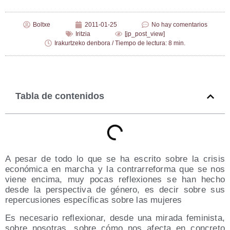
Boltxe
2011-01-25
No hay comentarios
Iritzia
[jp_post_view]
Irakurtzeko denbora / Tiempo de lectura: 8 min.
Tabla de contenidos
A pesar de todo lo que se ha escri­to sobre la cri­sis
eco­nó­mi­ca en mar­cha y la con­tra­rre­for­ma que se nos
vie­ne enci­ma, muy pocas refle­xio­nes se han hecho
des­de la pers­pec­ti­va de géne­ro, es decir sobre sus
reper­cu­sio­nes espe­cí­fi­cas sobre las mujeres
Es nece­sa­rio refle­xio­nar, des­de una mira­da femi­nis­ta,
sobre noso­tras, sobre cómo nos afec­ta en con­cre­to