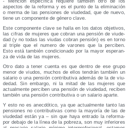
- Men­ción espe­cí­fi­ca requie­re tam­bién otro de los
aspec­tos de la refor­ma y es el pun­to de la eli­mi­na­ción
o mer­ma de las pen­sio­nes de viu­de­dad, que de nue­vo,
tie­ne un com­po­nen­te de géne­ro clave.
Este com­po­nen­te cla­ve se halla en los datos obje­ti­vos,
las cifras de muje­res que cobran una pen­sión de viu­de­
dad (y no todas las viu­das cobran pen­sión) es en torno
al tri­ple que el nume­ro de varo­nes que la per­ci­ben.
Esto está tam­bién con­di­cio­na­do por la mayor espe­ran­
za de vida de las mujeres.
Otro dato a tener cuen­ta es que den­tro de ese gru­po
menor de viu­dos, muchos de ellos ten­drán tam­bién un
sala­rio o una pen­sión con­tri­bu­ti­va ade­más de la de viu­
de­dad. Sin embar­go, ni la mitad de las muje­res que
actual­men­te per­ci­ben una pen­sión de viu­de­dad, reci­ben
tam­bién una pen­sión con­tri­bu­ti­va o un sala­rio aparte.
Y esto no es anec­dó­ti­co, ya que actual­men­te tan­to las
pen­sio­nes no con­tri­bu­ti­vas como la mayo­ría de las de
viu­de­dad están ya – sin que haya entra­do la refor­ma-
por deba­jo de la línea de la pobre­za, son muy infe­rio­res
al pre­ca­rio sala­rio míni­mo inter­pro­fe­sio­nal, esta­mos