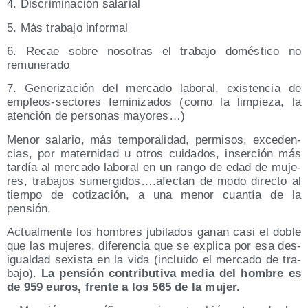
4. Dis­cri­mi­na­ción salarial
5. Más tra­ba­jo informal
6. Recae sobre noso­tras el tra­ba­jo domés­ti­co no
remunerado
7. Gene­ri­za­ción del mer­ca­do labo­ral, exis­ten­cia de
empleos-sec­to­res femi­ni­za­dos (como la lim­pie­za, la
aten­ción de per­so­nas mayores…)
Menor sala­rio, más tem­po­ra­li­dad, per­mi­sos, exce­den­
cias, por mater­ni­dad u otros cui­da­dos, inser­ción más
tar­día al mer­ca­do labo­ral en un ran­go de edad de muje­
res, tra­ba­jos sumergidos….afectan de modo direc­to al
tiem­po de coti­za­ción, a una menor cuan­tía de la
pensión.
Actual­men­te los hom­bres jubi­la­dos ganan casi el doble
que las muje­res, dife­ren­cia que se expli­ca por esa des­
igual­dad sexis­ta en la vida (inclui­do el mer­ca­do de tra­
ba­jo).
La pen­sión con­tri­bu­ti­va media del hom­bre es
de 959 euros, fren­te a los 565 de la mujer.