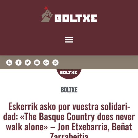
Boltxe
Eske­rrik asko por vues­tra soli­da­ri­
dad: «The Bas­que Country does never
walk alo­ne» – Jon Etxe­ba­rria, Beñat
Zarrabeitia