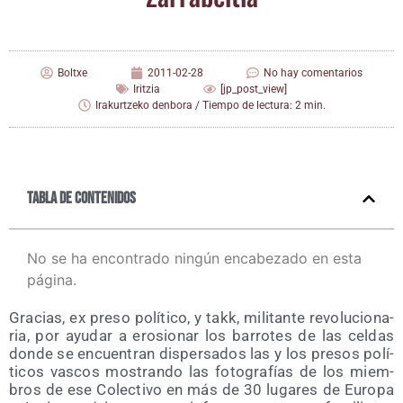
Boltxe
2011-02-28
No hay comentarios
Iritzia
[jp_post_view]
Irakurtzeko denbora / Tiempo de lectura: 2 min.
Tabla de contenidos
No se ha encontrado ningún encabezado en esta
página.
Gra­cias, ex pre­so polí­ti­co, y takk, mili­tan­te revo­lu­cio­na­
ria, por ayu­dar a ero­sio­nar los barro­tes de las cel­das
don­de se encuen­tran dis­per­sa­dos las y los pre­sos polí­
ti­cos vas­cos mos­tran­do las foto­gra­fías de los miem­
bros de ese Colec­ti­vo en más de 30 luga­res de Euro­pa