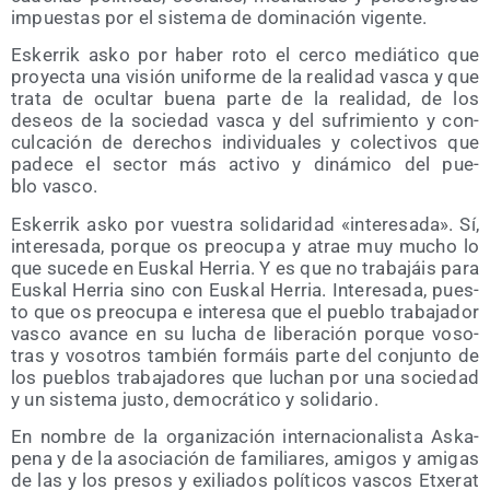
impues­tas por el sis­te­ma de domi­na­ción vigente.
Eske­rrik asko por haber roto el cer­co mediá­ti­co que
pro­yec­ta una visión uni­for­me de la reali­dad vas­ca y que
tra­ta de ocul­tar bue­na par­te de la reali­dad, de los
deseos de la socie­dad vas­ca y del sufri­mien­to y con­
cul­ca­ción de dere­chos indi­vi­dua­les y colec­ti­vos que
pade­ce el sec­tor más acti­vo y diná­mi­co del pue­
blo vasco.
Eske­rrik asko por vues­tra soli­da­ri­dad «intere­sa­da». Sí,
intere­sa­da, por­que os preo­cu­pa y atrae muy mucho lo
que suce­de en Eus­kal Herria. Y es que no tra­ba­jáis para
Eus­kal Herria sino con Eus­kal Herria. Intere­sa­da, pues­
to que os preo­cu­pa e intere­sa que el pue­blo tra­ba­ja­dor
vas­co avan­ce en su lucha de libe­ra­ción por­que voso­
tras y voso­tros tam­bién for­máis par­te del con­jun­to de
los pue­blos tra­ba­ja­do­res que luchan por una socie­dad
y un sis­te­ma jus­to, demo­crá­ti­co y solidario.
En nom­bre de la orga­ni­za­ción inter­na­cio­na­lis­ta Aska­
pe­na y de la aso­cia­ción de fami­lia­res, ami­gos y ami­gas
de las y los pre­sos y exi­lia­dos polí­ti­cos vas­cos Etxe­rat