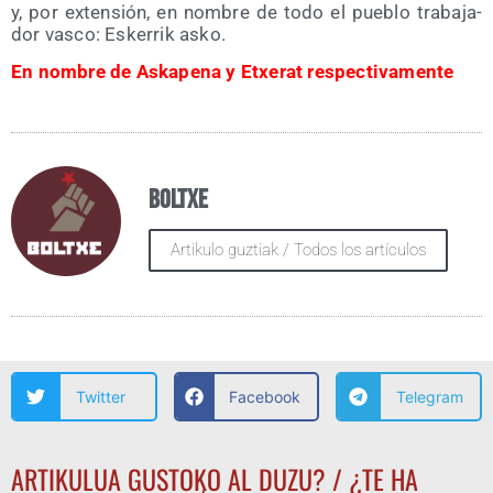
y, por exten­sión, en nom­bre de todo el pue­blo tra­ba­ja­
dor vas­co: Eske­rrik asko.
En nom­bre de Aska­pe­na y Etxe­rat respectivamente
Boltxe
Artikulo guztiak / Todos los artículos
Twitter
Facebook
Telegram
ARTIKULUA GUSTOKO AL DUZU? / ¿TE HA