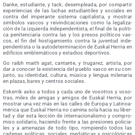
Dan­ke, estu­dian­te, y tack, des­em­plea­da, por com­par­tir
expe­rien­cias de las luchas estu­dian­ti­les y socia­les en
con­tra del impe­ran­te sis­te­ma capi­ta­lis­ta, y mos­trar
sím­bo­los vas­cos y rei­vin­di­ca­cio­nes como la lega­li­za­
ción de la izquier­da inde­pen­den­tis­ta, el final de la polí­ti­
ca peni­ten­cia­ria con­tra las y los pre­sos polí­ti­cos vas­
cos, el fin del hos­ti­ga­mien­to con­tra la juven­tud inde­
pen­den­tis­ta o la auto­de­ter­mi­na­ción de Eus­kal Herria en
edi­fi­cios emble­má­ti­cos y esta­dios deportivos.
Go raibh maith agat, can­tan­te, y tru­ga­rez, artis­ta, por
dar a cono­cer la exis­ten­cia del pue­blo vas­co en su con­
jun­to, su iden­ti­dad, cul­tu­ra, músi­ca y len­gua mile­na­ria
en pla­zas, bares y cen­tros sociales.
Eske­rrik asko a todos y cada uno de voso­tros y voso­
tras, miles de ami­gas y ami­gos de Eus­kal Herria, por
mos­trar una vez más en las calles de Euro­pa y Lati­noa­
mé­ri­ca que Eus­kal Herria no cami­na sola hacia su liber­
tad y dar esta lec­ción de inter­na­cio­na­lis­mo y com­pro­
mi­so soli­da­rio, hacien­do fren­te a las pre­sio­nes poli­cia­
les y a ame­na­zas de todo tipo, rom­pien­do todos las
cade­nas polí­ti­cas, socia­les, mediá­ti­cas y psi­co­ló­gi­cas