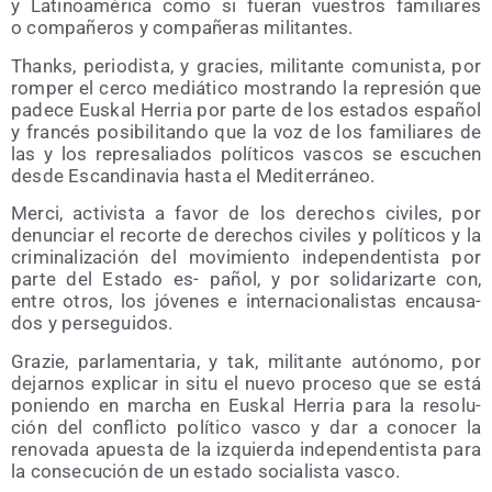
y Lati­noa­mé­ri­ca como si fue­ran vues­tros fami­lia­res
o com­pa­ñe­ros y com­pa­ñe­ras militantes.
Thanks, perio­dis­ta, y gra­cies, mili­tan­te comu­nis­ta, por
rom­per el cer­co mediá­ti­co mos­tran­do la repre­sión que
pade­ce Eus­kal Herria por par­te de los esta­dos espa­ñol
y fran­cés posi­bi­li­tan­do que la voz de los fami­lia­res de
las y los repre­sa­lia­dos polí­ti­cos vas­cos se escu­chen
des­de Escan­di­na­via has­ta el Mediterráneo.
Mer­ci, acti­vis­ta a favor de los dere­chos civi­les, por
denun­ciar el recor­te de dere­chos civi­les y polí­ti­cos y la
cri­mi­na­li­za­ción del movi­mien­to inde­pen­den­tis­ta por
par­te del Esta­do es- pañol, y por soli­da­ri­zar­te con,
entre otros, los jóve­nes e inter­na­cio­na­lis­tas encau­sa­
dos y perseguidos.
Gra­zie, par­la­men­ta­ria, y tak, mili­tan­te autó­no­mo, por
dejar­nos expli­car in situ el nue­vo pro­ce­so que se está
ponien­do en mar­cha en Eus­kal Herria para la reso­lu­
ción del con­flic­to polí­ti­co vas­co y dar a cono­cer la
reno­va­da apues­ta de la izquier­da inde­pen­den­tis­ta para
la con­se­cu­ción de un esta­do socia­lis­ta vasco.