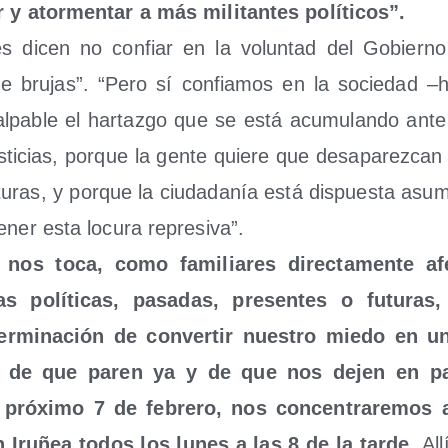
 y ator­men­tar a más mili­tan­tes políticos”.
­res dicen no con­fiar en la volun­tad del Gobierno
e bru­jas”. “Pero sí con­fia­mos en la socie­dad –
l­pa­ble el har­taz­go que se está acu­mu­lan­do ante
s­ti­cias, por­que la gen­te quie­re que des­apa­rez­can
tu­ras, y por­que la ciu­da­da­nía está dis­pues­ta asu­
­ner esta locu­ra represiva”.
nos toca, como fami­lia­res direc­ta­men­te afe
as polí­ti­cas, pasa­das, pre­sen­tes o futu­ras
er­mi­na­ción de con­ver­tir nues­tro mie­do en un
te de que paren ya y de que nos dejen en p
l pró­xi­mo 7 de febre­ro, nos con­cen­tra­re­mos
Iru­ñea todos los lunes a las 8 de la tar­de.
All