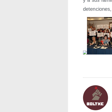
y a sus fami­
deten­cio­nes,