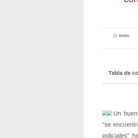
Boltxe
Tabla de c
Un buen n
“se encuen­tr
poli­cia­les”