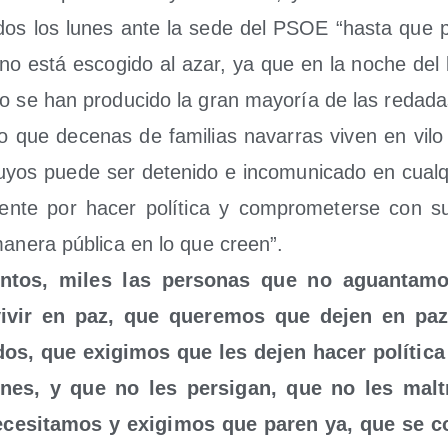
todos los lunes ante la sede del PSOE “has­ta que p
 no está esco­gi­do al azar, ya que en la noche del
o se han pro­du­ci­do la gran mayo­ría de las redada
o que dece­nas de fami­lias nava­rras viven en vil
yos pue­de ser dete­ni­do e inco­mu­ni­ca­do en cua
men­te por hacer polí­ti­ca y com­pro­me­ter­se con 
 mane­ra públi­ca en lo que creen”.
­tos, miles las per­so­nas que no aguan­ta­
vivir en paz, que que­re­mos que dejen en paz
­dos, que exi­gi­mos que les dejen hacer polí­ti­ca
o­nes, y que no les per­si­gan, que no les mal
ce­si­ta­mos y exi­gi­mos que paren ya, que se c