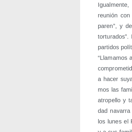
Igual­men­te,
reu­nión con 
paren”, y dem
tor­tu­ra­dos”
par­ti­dos polí
“Lla­ma­mos a 
com­pro­me­t
a hacer suyas
mos las fami­
atro­pe­llo y
dad nava­rra 
los lunes el 