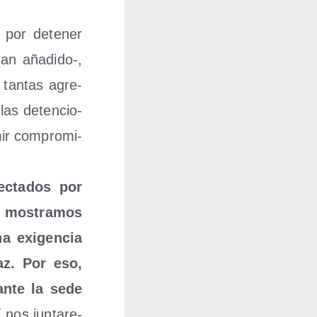
 por dete­ner
han añadido‑,
 tan­tas agre­
 las deten­cio­
mir com­pro­mi­
c­ta­dos por
, mos­tra­mos
a exi­gen­cia
az. Por eso,
 ante la sede
í nos jun­ta­re­