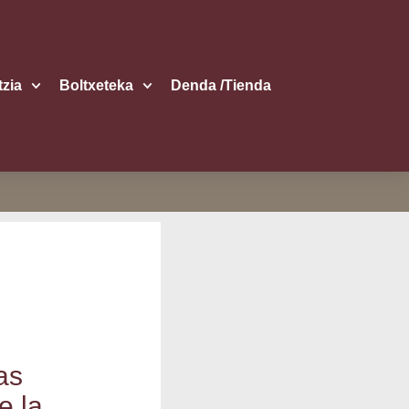
itzia
Boltxe­te­ka
Den­da /​Tien­da
as
e la