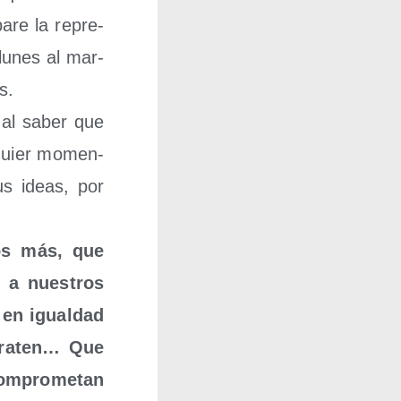
are la repre­
 lunes al mar­
s.
o al saber que
l­quier momen­
sus ideas, por
mos más, que
 a nues­tros
 en igual­dad
­tra­ten… Que
om­pro­me­tan