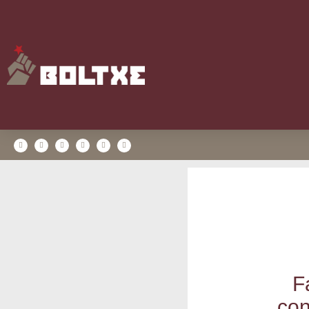
F
con