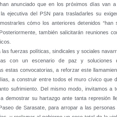
 han anun­cia­do que en los pró­xi­mos días van a s
la eje­cu­ti­va del PSN para tras­la­dar­les su exi­g
os­trar­les cómo los ante­rio­res dete­ni­dos “han s
. Pos­te­rior­men­te, tam­bién sali­ci­ta­rán reunio­nes c
ticos.
las fuer­zas polí­ti­cas, sin­di­ca­les y socia­les nava
i­das con un esce­na­rio de paz y solu­cio­nes de
 estas con­vo­ca­to­rias, a refor­zar este lla­ma­mie
lias, a cons­truir entre todos el muro cívi­co que d
 tan­to sufri­mien­to. Del mis­mo modo, invi­ta­mos a 
a demos­trar su har­taz­go ante tan­ta repre­sión ll
Paseo de Sara­sa­te, para arro­par a las per­so­nas