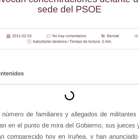
sede del PSOE
2011-02-03
No hay comentarios
Berriak
Irakurtzeko denbora / Tiempo de lectura: 3 min.
ontenidos
úme­ro de fami­lia­res y alle­ga­dos de mili­tan­tes p
an en el pun­to de mira del Gobierno, sus jue­ces 
 han com­pa­re­ci­do hoy en Iru­ñea, y han anun­cia­