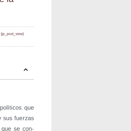
[jp_post_view]
olí­ti­cos que
y sus fuer­zas
do que se con­