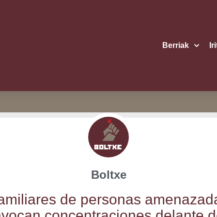
Berriak
Ir
Boltxe
ami­lia­res de per­so­nas ame­na­za­d
­vo­can con­cen­tra­cio­nes delan­te d