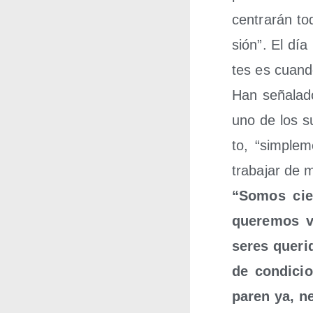
cen­tra­rán 
sión”. El día
tes es cuan­d
Han seña­la­d
uno de los su
to, “sim­ple­
tra­ba­jar de
“Somos cien
que­re­mos 
seres que­ri
de con­di­ci
paren ya, ne