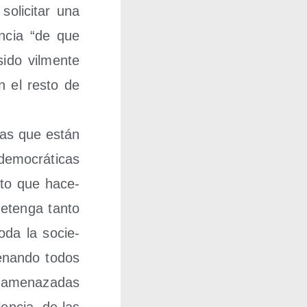
oli­ci­tar una
en­cia “de que
ido vil­men­te
on el res­to de
­rras que están
mo­crá­ti­cas
n­to que hace­
eten­ga tan­to
toda la socie­
e­nan­do todos
 ame­na­za­das