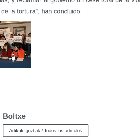
lias, y recla­mar al gobierno un cese total de la vio­l
 de la tor­tu­ra”, han concluido.
Boltxe
Artikulo guztiak / Todos los artículos