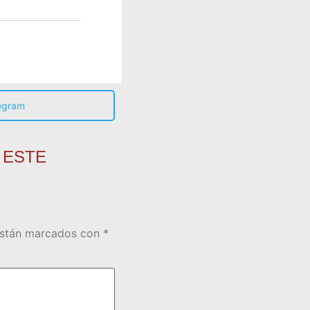
egram
 ESTE
están marcados con
*