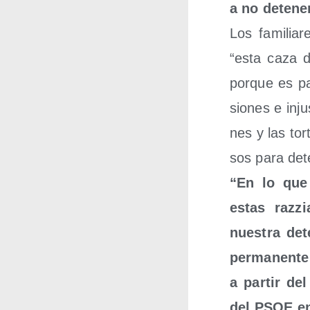
a no dete­ner
Los fami­lia
“esta caza d
por­que es pa
sio­nes e inju
nes y las tor­
sos para dete
“En lo que 
estas raz­zi
nues­tra det
per­ma­nen­
a par­tir de
del PSOE en 