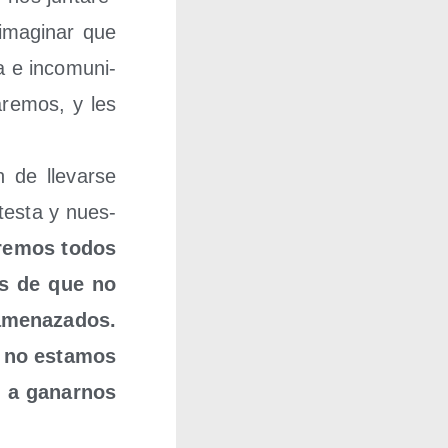
ma­gi­nar que
 e inco­mu­ni­
re­mos, y les
de lle­var­se
tes­ta y nues­
re­mos todos
ías de que no
me­na­za­dos.
y no esta­mos
y a ganar­nos