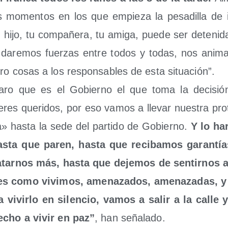
momen­tos en los que empie­za la pesa­di­lla de i
hijo, tu com­pa­ñe­ra, tu ami­ga, pue­de ser dete­ni­da
 dare­mos fuer­zas entre todos y todas, nos ani­ma­
tro cosas a los res­pon­sa­bles de esta situación”.
a­ro que es el Gobierno el que toma la deci­sión 
eres que­ri­dos, por eso vamos a lle­var nues­tra pro­
a» has­ta la sede del par­ti­do de Gobierno.
Y lo ha
s­ta que paren, has­ta que reci­ba­mos garan­t
a­tar­nos más, has­ta que deje­mos de sen­tir­nos a
es como vivi­mos, ame­na­za­dos, ame­na­za­das, 
 a vivir­lo en silen­cio, vamos a salir a la calle 
e­cho a vivir en paz”
, han señalado.