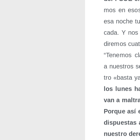
mos en esos 
esa noche tu 
ca­da. Y nos
dire­mos cua­
“Tene­mos cl
a nues­tros s
tro «bas­ta y
los lunes ha
van a mal­tr
Por­que así 
dis­pues­tas
nues­tro der